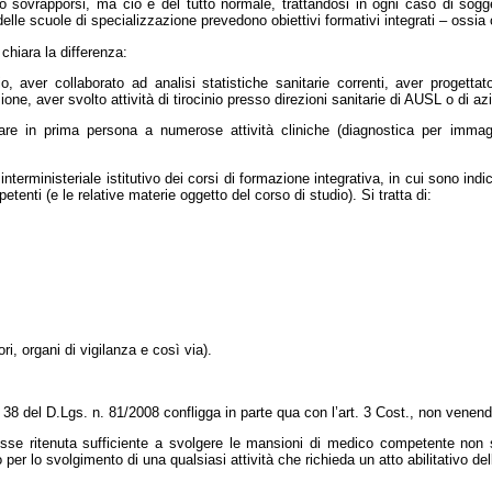
o sovrapporsi, ma ciò è del tutto normale, trattandosi in ogni caso di sog
delle scuole di specializzazione prevedono obiettivi formativi integrati – ossia c
chiara la differenza:
 aver collaborato ad analisi statistiche sanitarie correnti, aver progettato
one, aver svolto attività di tirocinio presso direzioni sanitarie di AUSL o di a
re in prima persona a numerose attività cliniche (diagnostica per immagini
interministeriale istitutivo dei corsi di formazione integrativa, in cui sono ind
nti (e le relative materie oggetto del corso di studio). Si tratta di:
ori, organi di vigilanza e così via).
t. 38 del D.Lgs. n. 81/2008 confligga in parte qua con l’art. 3 Cost., non vene
fosse ritenuta sufficiente a svolgere le mansioni di medico competente non 
per lo svolgimento di una qualsiasi attività che richieda un atto abilitativo del