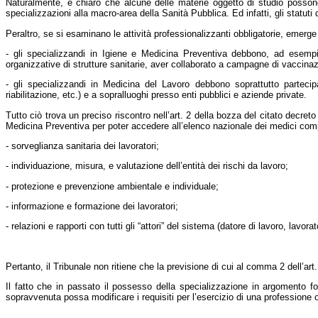
Naturalmente, è chiaro che alcune delle materie oggetto di studio posson
specializzazioni alla macro-area della Sanità Pubblica. Ed infatti, gli statuti 
Peraltro, se si esaminano le attività professionalizzanti obbligatorie, emerge 
- gli specializzandi in Igiene e Medicina Preventiva debbono, ad esempio,
organizzative di strutture sanitarie, aver collaborato a campagne di vaccinazi
- gli specializzandi in Medicina del Lavoro debbono soprattutto partecipa
riabilitazione, etc.) e a sopralluoghi presso enti pubblici e aziende private.
Tutto ciò trova un preciso riscontro nell’art. 2 della bozza del citato decreto 
Medicina Preventiva per poter accedere all’elenco nazionale dei medici compete
- sorveglianza sanitaria dei lavoratori;
- individuazione, misura, e valutazione dell’entità dei rischi da lavoro;
- protezione e prevenzione ambientale e individuale;
- informazione e formazione dei lavoratori;
- relazioni e rapporti con tutti gli “attori” del sistema (datore di lavoro, lavorat
Pertanto, il Tribunale non ritiene che la previsione di cui al comma 2 dell’ar
Il fatto che in passato il possesso della specializzazione in argomento 
sopravvenuta possa modificare i requisiti per l’esercizio di una professione o 