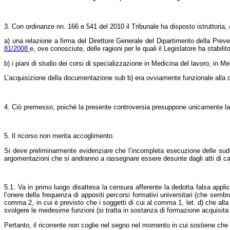
3. Con ordinanze nn. 166 e 541 del 2010 il Tribunale ha disposto istruttoria, a
a) una relazione a firma del Direttore Generale del Dipartimento della Prev
81/2008
e, ove conosciute, delle ragioni per le quali il Legislatore ha stabili
b) i piani di studio dei corsi di specializzazione in Medicina del lavoro, in 
L’acquisizione della documentazione sub b) era ovviamente funzionale alla del
4. Ciò premesso, poiché la presente controversia presuppone unicamente la ris
5. Il ricorso non merita accoglimento.
Si deve preliminarmente evidenziare che l’incompleta esecuzione delle sudde
argomentazioni che si andranno a rassegnare essere desunte dagli atti di ca
5.1. Va in primo luogo disattesa la censura afferente la dedotta falsa appli
l’onere della frequenza di appositi percorsi formativi universitari (che sem
comma 2, in cui è previsto che i soggetti di cui al comma 1, let. d) che all
svolgere le medesime funzioni (si tratta in sostanza di formazione acquisita
Pertanto, il ricorrente non coglie nel segno nel momento in cui sostiene che 