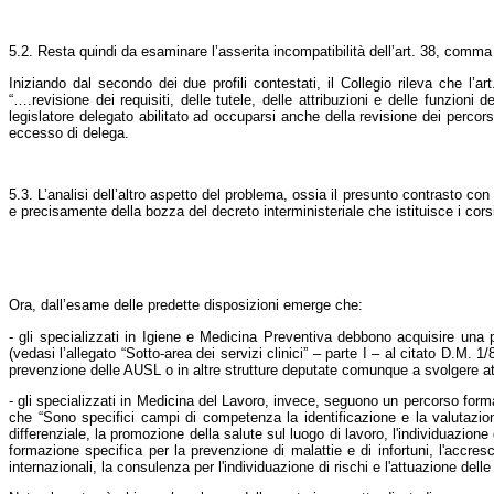
5.2. Resta quindi da esaminare l’asserita incompatibilità dell’art. 38, comma 
Iniziando dal secondo dei due profili contestati, il Collegio rileva che l’ar
“….revisione dei requisiti, delle tutele, delle attribuzioni e delle funzio
legislatore delegato abilitato ad occuparsi anche della revisione dei percors
eccesso di delega.
5.3. L’analisi dell’altro aspetto del problema, ossia il presunto contrasto co
e precisamente della bozza del decreto interministeriale che istituisce i cors
Ora, dall’esame delle predette disposizioni emerge che:
- gli specializzati in Igiene e Medicina Preventiva debbono acquisire una p
(vedasi l’allegato “Sotto-area dei servizi clinici” – parte I – al citato D.M. 1
prevenzione delle AUSL o in altre strutture deputate comunque a svolgere atti
- gli specializzati in Medicina del Lavoro, invece, seguono un percorso forma
che “Sono specifici campi di competenza la identificazione e la valutazione 
differenziale, la promozione della salute sul luogo di lavoro, l'individuazione d
formazione specifica per la prevenzione di malattie e di infortuni, l'accre
internazionali, la consulenza per l'individuazione di rischi e l'attuazione dell