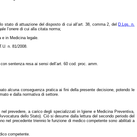
o stato di attuazione del disposto di cui all’art. 38, comma 2, del
D.Lgs. n.
ale l’onere di cui alla citata norma;
a e in Medicina legale.
T.U. n. 81/2008.
e con sentenza resa ai sensi dell’art. 60 cod. proc. amm.
nato alcuna conseguenza pratica ai fini della presente decisione, potendo le
mato e dalla normativa di settore.
 nel prevedere, a carico degli specializzati in Igiene e Medicina Preventiva,
’Avvocatura dello Stato). Ciò si desume dalla lettura del secondo periodo del
nno nel precedente triennio le funzione di medico competente sono abilitati a
medico competente.