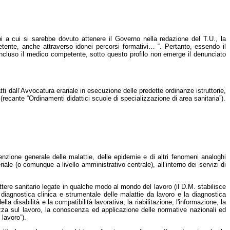
ipi a cui si sarebbe dovuto attenere il Governo nella redazione del T.U., la
petente, anche attraverso idonei percorsi formativi… “. Pertanto, essendo il
vi incluso il medico competente, sotto questo profilo non emerge il denunciato
ti dall’Avvocatura erariale in esecuzione delle predette ordinanze istruttorie,
(recante “Ordinamenti didattici scuole di specializzazione di area sanitaria”).
enzione generale delle malattie, delle epidemie e di altri fenomeni analoghi
eriale (o comunque a livello amministrativo centrale), all’interno dei servizi di
ttere sanitario legate in qualche modo al mondo del lavoro (il D.M. stabilisce
a diagnostica clinica e strumentale delle malattie da lavoro e la diagnostica
la disabilità e la compatibilità lavorativa, la riabilitazione, l'informazione, la
rezza sul lavoro, la conoscenza ed applicazione delle normative nazionali ed
 lavoro”).