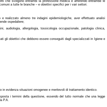
getti che svolgono entrambi la professione medica e afferendo entrambe le
omuni a tutte le branche – e obiettivi specifici per i vari settori.
 e realizzato almeno tre indagini epidemiologiche, aver effettuato analisi
ziende ospedaliere;
, audiologia, allergologia, tossicologia occupazionale, patologia clinica,
icati gli obiettivi che debbono essere conseguiti dagli specializzati in Igiene e
ndo in evidenza situazioni omogenee e meritevoli di trattamento identico.
sposta i termini della questione, essendo del tutto normale che una legge
la P.A.