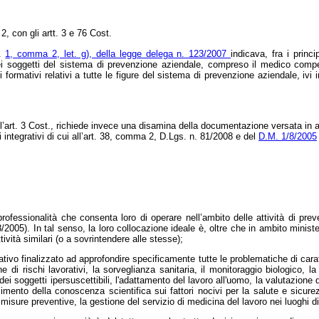
2, con gli artt. 3 e 76 Cost.
t.
1, comma 2, let. g), della legge delega n. 123/2007
indicava, fra i princ
ni dei soggetti del sistema di prevenzione aziendale, compreso il medico com
i formativi relativi a tutte le figure del sistema di prevenzione aziendale, i
n l’art. 3 Cost., richiede invece una disamina della documentazione versata in at
i integrativi di cui all’art. 38, comma 2, D.Lgs. n. 81/2008 e del
D.M. 1/8/2005
rofessionalità che consenta loro di operare nell’ambito delle attività di prev
/8/2005). In tal senso, la loro collocazione ideale è, oltre che in ambito minist
vità similari (o a sovrintendere alle stesse);
tivo finalizzato ad approfondire specificamente tutte le problematiche di cara
di rischi lavorativi, la sorveglianza sanitaria, il monitoraggio biologico, l
ei soggetti ipersuscettibili, l'adattamento del lavoro all'uomo, la valutazione del
scimento della conoscenza scientifica sui fattori nocivi per la salute e sicu
e misure preventive, la gestione del servizio di medicina del lavoro nei luoghi di