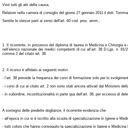
Visti tutti gli atti della causa;
Relatore nella camera di consiglio del giorno 27 gennaio 2011 il dott. Tommaso
Sentite le stesse parti ai sensi dell'art. 60 cod. proc. amm.;
1. Il ricorrente, in possesso del diploma di laurea in Medicina e Chirurgia e
nell’elenco nazionale dei medici competenti di cui all’art. 38 D.Lgs. n. 81/
comma 2 del citato art. 38.
2. Il ricorso è affidato ai seguenti motivi:
- l’art. 38 prevede la frequenza dei corsi di formazione solo per lo svolgimento
- i corsi di cui al citato art. 2 non sono stati ancora attivati dal Ministero del
- in subordine, incostituzionalità in parte qua dell’art. 38, per eccesso di d
A sostegno delle predette doglianze, il ricorrente evidenzia che:
- all’epoca in cui si è iscritto alla scuola di specializzazione in Igiene e Me
- tutti coloro che hanno conseguito la specializzazione in Igiene e Medicina P