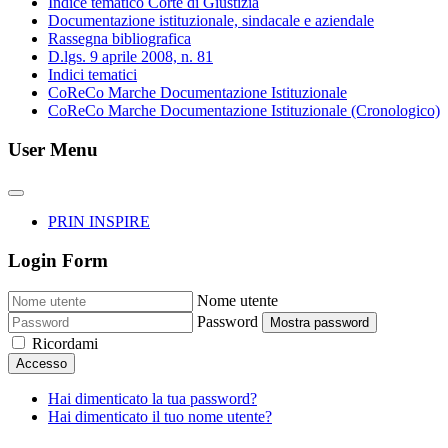
Indice tematico Corte di Giustizia
Documentazione istituzionale, sindacale e aziendale
Rassegna bibliografica
D.lgs. 9 aprile 2008, n. 81
Indici tematici
CoReCo Marche Documentazione Istituzionale
CoReCo Marche Documentazione Istituzionale (Cronologico)
User Menu
PRIN INSPIRE
Login Form
Nome utente
Password
Mostra password
Ricordami
Accesso
Hai dimenticato la tua password?
Hai dimenticato il tuo nome utente?