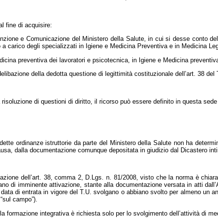
l fine di acquisire:
enzione e Comunicazione del Ministero della Salute, in cui si desse conto dell
to a carico degli specializzati in Igiene e Medicina Preventiva e in Medicina Leg
Medicina preventiva dei lavoratori e psicotecnica, in Igiene e Medicina preventiv
ibazione della dedotta questione di legittimità costituzionale dell’art. 38 del 
oluzione di questioni di diritto, il ricorso può essere definito in questa sed
tte ordinanze istruttorie da parte del Ministero della Salute non ha determi
usa, dalla documentazione comunque depositata in giudizio dal Dicastero inti
cazione dell’art. 38, comma 2, D.Lgs. n. 81/2008, visto che la norma è chiara
brano di imminente attivazione, stante alla documentazione versata in atti dall
a data di entrata in vigore del T.U. svolgano o abbiano svolto per almeno un a
 “sul campo”).
la formazione integrativa è richiesta solo per lo svolgimento dell’attività di 