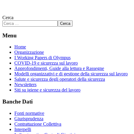
Cerca
Cerca
Menu
Home
Organizzazione
I Working Papers di Olympus
COVID-19 e sicurezza sul lavoro
Approfondimenti, Guide alla lettura e Rassegne
Modelli organizzativi e di gestione della sicurezza sul lavoro
Salute e sicurezza degli operatori della sicurezza
Newsletters
Siti su igiene e sicurezza del lavoro
Banche Dati
Fonti normative
Giurisprudenza
Contrattazione Collettiva
Interpelli