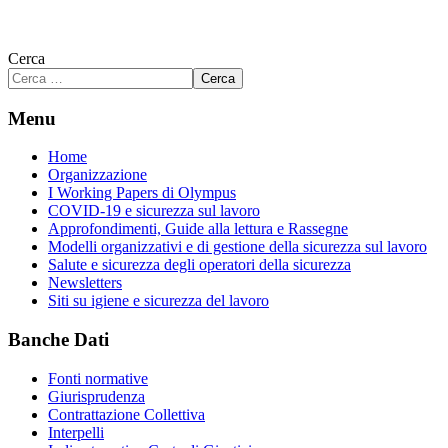
Cerca
Cerca
Menu
Home
Organizzazione
I Working Papers di Olympus
COVID-19 e sicurezza sul lavoro
Approfondimenti, Guide alla lettura e Rassegne
Modelli organizzativi e di gestione della sicurezza sul lavoro
Salute e sicurezza degli operatori della sicurezza
Newsletters
Siti su igiene e sicurezza del lavoro
Banche Dati
Fonti normative
Giurisprudenza
Contrattazione Collettiva
Interpelli