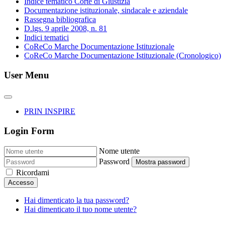
Indice tematico Corte di Giustizia
Documentazione istituzionale, sindacale e aziendale
Rassegna bibliografica
D.lgs. 9 aprile 2008, n. 81
Indici tematici
CoReCo Marche Documentazione Istituzionale
CoReCo Marche Documentazione Istituzionale (Cronologico)
User Menu
PRIN INSPIRE
Login Form
Nome utente
Password
Mostra password
Ricordami
Accesso
Hai dimenticato la tua password?
Hai dimenticato il tuo nome utente?