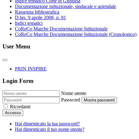
Indice tematico Corte di Giustizia
Documentazione istituzionale, sindacale e aziendale
Rassegna bibliografica
D.lgs. 9 aprile 2008, n. 81
Indici tematici
CoReCo Marche Documentazione Istituzionale
CoReCo Marche Documentazione Istituzionale (Cronologico)
User Menu
PRIN INSPIRE
Login Form
Nome utente
Password
Mostra password
Ricordami
Accesso
Hai dimenticato la tua password?
Hai dimenticato il tuo nome utente?