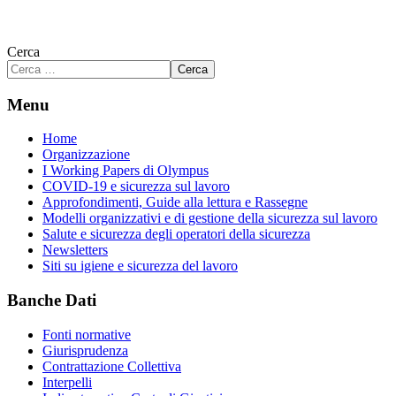
Cerca
Cerca
Menu
Home
Organizzazione
I Working Papers di Olympus
COVID-19 e sicurezza sul lavoro
Approfondimenti, Guide alla lettura e Rassegne
Modelli organizzativi e di gestione della sicurezza sul lavoro
Salute e sicurezza degli operatori della sicurezza
Newsletters
Siti su igiene e sicurezza del lavoro
Banche Dati
Fonti normative
Giurisprudenza
Contrattazione Collettiva
Interpelli