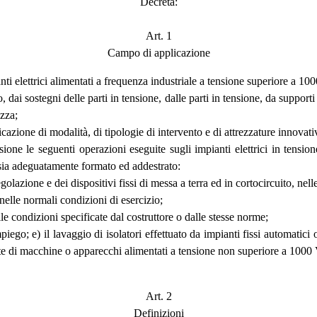
Decreta:
Art. 1
Campo di applicazione
anti elettrici alimentati a frequenza industriale a tensione superiore a 100
, dai sostegni delle parti in tensione, dalle parti in tensione, da supporti
ezza;
cazione di modalità, di tipologie di intervento e di attrezzature innovati
sione le seguenti operazioni eseguite sugli impianti elettrici in tension
 sia adeguatamente formato ed addestrato:
olazione e dei dispositivi fissi di messa a terra ed in cortocircuito, nell
nelle normali condizioni di esercizio;
lle condizioni specificate dal costruttore o dalle stesse norme;
mpiego; e) il lavaggio di isolatori effettuato da impianti fissi automatici 
rte di macchine o apparecchi alimentati a tensione non superiore a 1000 
Art. 2
Definizioni