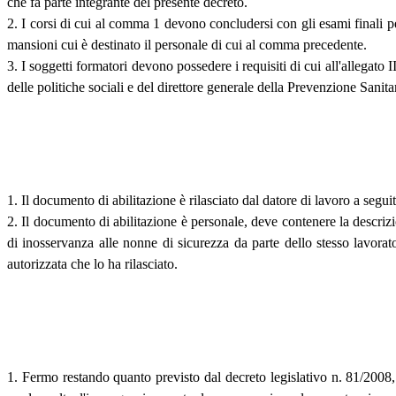
che fa parte integrante del presente decreto.
2. I corsi di cui al comma 1 devono concludersi con gli esami finali per i
mansioni cui è destinato il personale di cui al comma precedente.
3. I soggetti formatori devono possedere i requisiti di cui all'allegato
delle politiche sociali e del direttore generale della Prevenzione Sanita
1. Il documento di abilitazione è rilasciato dal datore di lavoro a segui
2. Il documento di abilitazione è personale, deve contenere la descrizi
di inosservanza alle nonne di sicurezza da parte dello stesso lavorat
autorizzata che lo ha rilasciato.
1. Fermo restando quanto previsto dal decreto legislativo n. 81/2008, l