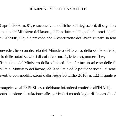
IL MINISTRO DELLA SALUTE
 9 aprile 2008, n. 81, e successive modifiche ed integrazioni, di seguito d
mento del Ministero del lavoro, della salute e delle politiche sociali, ad
n. 81/2008, il quale prevede che «l'esecuzione dei lavori su parti in tensio
prevede che «con decreto del Ministero del lavoro, della salute e delle po
lascio delle autorizzazioni di cui al comma 1, lettera c), numero 1)»;
istituzione del Ministero della salute ed il trasferimento ad esso delle f
buite al Ministero del lavoro, della salute e delle politiche sociali ai s
vertito con modificazioni dalla legge 30 luglio 2010, n. 122 il quale p
a competenze all'ISPESL esse debbano intendersi conferite all'INAIL;
 sotto tensione in relazione alle particolari metodologie di lavoro da ad