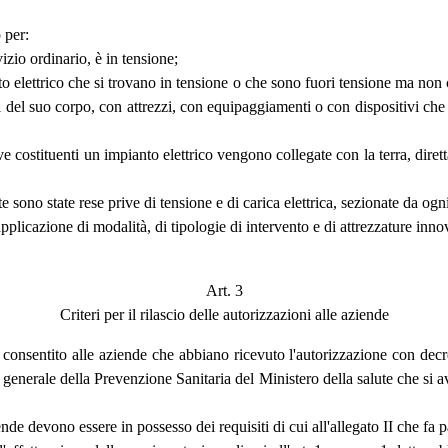
 per:
izio ordinario, è in tensione;
to elettrico che si trovano in tensione o che sono fuori tensione ma non co
rti del suo corpo, con attrezzi, con equipaggiamenti o con dispositivi ch
ive costituenti un impianto elettrico vengono collegate con la terra, diret
e sono state rese prive di tensione e di carica elettrica, sezionate da ogni
applicazione di modalità, di tipologie di intervento e di attrezzature inn
Art. 3
Criteri per il rilascio delle autorizzazioni alle aziende
 è consentito alle aziende che abbiano ricevuto l'autorizzazione con decr
e generale della Prevenzione Sanitaria del Ministero della salute che si 
nde devono essere in possesso dei requisiti di cui all'allegato II che fa p