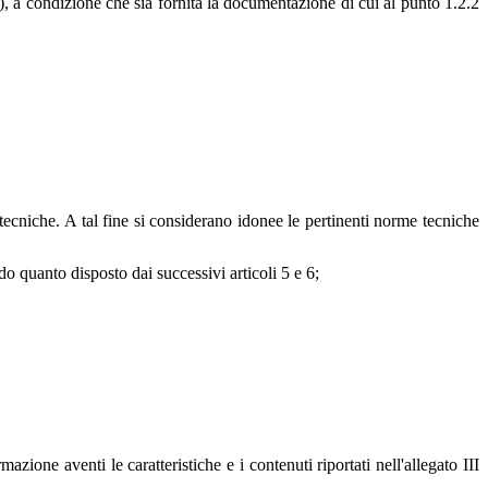
b), a condizione che sia fornita la documentazione di cui al punto 1.2.2
 tecniche. A tal fine si considerano idonee le pertinenti norme tecniche
do quanto disposto dai successivi articoli 5 e 6;
azione aventi le caratteristiche e i contenuti riportati nell'allegato III