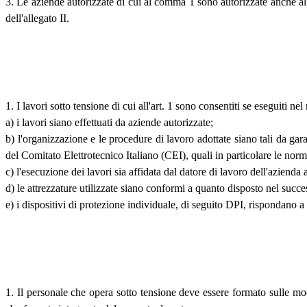
3. Le aziende autorizzate di cui al comma 1 sono autorizzate anche all'
dell'allegato II.
1. I lavori sotto tensione di cui all'art. 1 sono consentiti se eseguiti nel
a) i lavori siano effettuati da aziende autorizzate;
b) l'organizzazione e le procedure di lavoro adottate siano tali da gar
del Comitato Elettrotecnico Italiano (CEI), quali in particolare le n
c) l'esecuzione dei lavori sia affidata dal datore di lavoro dell'azienda
d) le attrezzature utilizzate siano conformi a quanto disposto nel succes
e) i dispositivi di protezione individuale, di seguito DPI, rispondano a
1. Il personale che opera sotto tensione deve essere formato sulle modali