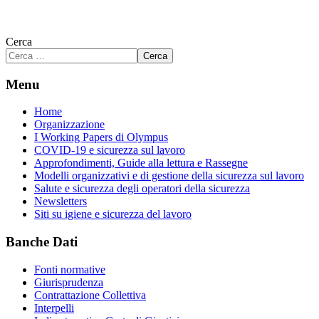
Cerca
Cerca
Menu
Home
Organizzazione
I Working Papers di Olympus
COVID-19 e sicurezza sul lavoro
Approfondimenti, Guide alla lettura e Rassegne
Modelli organizzativi e di gestione della sicurezza sul lavoro
Salute e sicurezza degli operatori della sicurezza
Newsletters
Siti su igiene e sicurezza del lavoro
Banche Dati
Fonti normative
Giurisprudenza
Contrattazione Collettiva
Interpelli