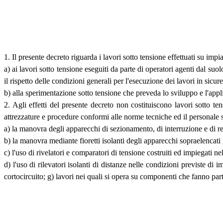
1. Il presente decreto riguarda i lavori sotto tensione effettuati su impi
a) ai lavori sotto tensione eseguiti da parte di operatori agenti dal suolo
il rispetto delle condizioni generali per l'esecuzione dei lavori in sicur
b) alla sperimentazione sotto tensione che preveda lo sviluppo e l'appli
2. Agli effetti del presente decreto non costituiscono lavori sotto ten
attrezzature e procedure conformi alle norme tecniche ed il personale
a) la manovra degli apparecchi di sezionamento, di interruzione e di reg
b) la manovra mediante fioretti isolanti degli apparecchi sopraelencati 
c) l'uso di rivelatori e comparatori di tensione costruiti ed impiegati ne
d) l'uso di rilevatori isolanti di distanze nelle condizioni previste di i
cortocircuito; g) lavori nei quali si opera su componenti che fanno pa