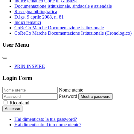
Indice tematico Corte di Giustizia
Documentazione istituzionale, sindacale e aziendale
Rassegna bibliografica
D.lgs. 9 aprile 2008, n. 81
Indici tematici
CoReCo Marche Documentazione Istituzionale
CoReCo Marche Documentazione Istituzionale (Cronologico)
User Menu
PRIN INSPIRE
Login Form
Nome utente
Password
Mostra password
Ricordami
Accesso
Hai dimenticato la tua password?
Hai dimenticato il tuo nome utente?