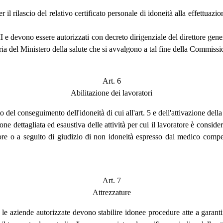
l rilascio del relativo certificato personale di idoneità alla effettuazion
 III e devono essere autorizzati con decreto dirigenziale del direttore ge
ria del Ministero della salute che si avvalgono a tal fine della Commission
Art. 6
Abilitazione dei lavoratori
to del conseguimento dell'idoneità di cui all'art. 5 e dell'attivazione de
one dettagliata ed esaustiva delle attività per cui il lavoratore è consid
ore o a seguito di giudizio di non idoneità espresso dal medico compete
Art. 7
Attrezzature
e aziende autorizzate devono stabilire idonee procedure atte a garantire l