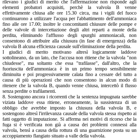
rilevano i giudici di merito che l'affermazione non risponde agli
elementi probatori acquisiti, perchè la valvola B venne
effettivamente chiusa alle ore 15.30 circa, ma i vigili del fuoco
continuarono a utilizzare l'acqua per l'abbattimento dell'ammoniaca
fino alle ore 17.00; inoltre le concomitanti chiusure delle pompe e
delle valvole di intercettazione degli altri reparti a monte della
perdita, eliminando l'afflusso degli spurghi ammoniacali, non
consentono di attribuire alla chiusura (in fase di emergenza) della
valvola B alcuna efficienza causale sull'eliminazione della perdita.
I giudici di merito motivano altresì logicamente laddove
sottolineano, da un lato, che l'accusa non ritiene che la valvola "non
chiudesse", ma soltanto che essa "trafilasse", dall'altro, che la
fuoriuscita dell'ammoniaca è in un primo tempo sensibilmente
diminuita e poi progressivamente calata fino a cessare del tutto a
causa di più operazioni che non consentono in alcun modo di
ritenere che la valvola B, quando venne chiusa, intercettò il flusso
senza perdite o trafilamenti.
8. Sostengono ancora i ricorrenti che la sentenza impugnata sarebbe
viziata laddove essa ritiene, erroneamente, la sussistenza di un
obbligo che avrebbe imposto la chiusura della valvola B, e
sostengono altresì l'irrilevanza causale della valvola stessa rispetto ai
fatti oggetto di imputazione. Si afferma nei motivi di ricorso che la
fuga si è verificata non già a causa dei problemi connessi alla
valvola, bensì a causa della rottura di una guarnizione posta su un
accoppiamento flangiato situato a valle della valvola.