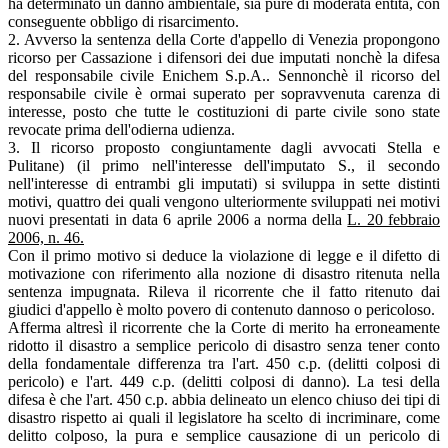
ha determinato un danno ambientale, sia pure di moderata entità, con
conseguente obbligo di risarcimento.
2. Avverso la sentenza della Corte d'appello di Venezia propongono
ricorso per Cassazione i difensori dei due imputati nonchè la difesa
del responsabile civile Enichem S.p.A.. Sennonchè il ricorso del
responsabile civile è ormai superato per sopravvenuta carenza di
interesse, posto che tutte le costituzioni di parte civile sono state
revocate prima dell'odierna udienza.
3. Il ricorso proposto congiuntamente dagli avvocati Stella e
Pulitane) (il primo nell'interesse dell'imputato S., il secondo
nell'interesse di entrambi gli imputati) si sviluppa in sette distinti
motivi, quattro dei quali vengono ulteriormente sviluppati nei motivi
nuovi presentati in data 6 aprile 2006 a norma della
L. 20 febbraio
2006, n. 46.
Con il primo motivo si deduce la violazione di legge e il difetto di
motivazione con riferimento alla nozione di disastro ritenuta nella
sentenza impugnata. Rileva il ricorrente che il fatto ritenuto dai
giudici d'appello è molto povero di contenuto dannoso o pericoloso.
Afferma altresì il ricorrente che la Corte di merito ha erroneamente
ridotto il disastro a semplice pericolo di disastro senza tener conto
della fondamentale differenza tra l'art. 450 c.p. (delitti colposi di
pericolo) e l'art. 449 c.p. (delitti colposi di danno). La tesi della
difesa è che l'art. 450 c.p. abbia delineato un elenco chiuso dei tipi di
disastro rispetto ai quali il legislatore ha scelto di incriminare, come
delitto colposo, la pura e semplice causazione di un pericolo di