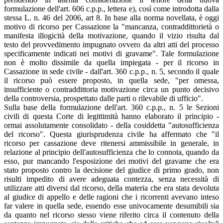
formulazione dell'art. 606 c.p.p., lettera e), così come introdotta dalla
stessa L. n. 46 del 2006, art 8. In base alla norma novellata, è oggi
motivo di ricorso per Cassazione la "mancanza, contraddittorietà o
manifesta illogicità della motivazione, quando il vizio risulta dal
testo del provvedimento impugnato ovvero da altri atti del processo
specificamente indicati nei motivi di gravame". Tale formulazione
non è molto dissimile da quella impiegata - per il ricorso in
Cassazione in sede civile - dall'art. 360 c.p.p., n. 5, secondo il quale
il ricorso può essere proposto, in quella sede, "per omessa,
insufficiente o contraddittoria motivazione circa un punto decisivo
della controversia, prospettato dalle parti o rilevabile di ufficio".
Sulla base della formulazione dell'art. 360 c.p.p., n. 5 le Sezioni
civili di questa Corte di legittimità hanno elaborato il principio -
ormai assolutamente consolidato - della cosiddetta "autosufficienza
del ricorso". Questa giurisprudenza civile ha affermato che "il
ricorso per cassazione deve ritenersi ammissibile in generale, in
relazione al principio dell'autosufficienza che lo connota, quando da
esso, pur mancando l'esposizione dei motivi del gravame che era
stato proposto contro la decisione del giudice di primo grado, non
risulti impedito di avere adeguata contezza, senza necessità di
utilizzare atti diversi dal ricorso, della materia che era stata devoluta
al giudice di appello e delle ragioni che i ricorrenti avevano inteso
far valere in quella sede, essendo esse univocamente desumibili sia
da quanto nel ricorso stesso viene riferito circa il contenuto della