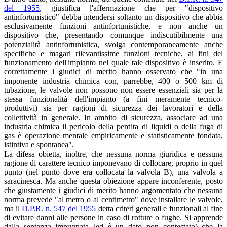
del 1955
, giustifica l'affermazione che per "dispositivo
antinfortunistico" debba intendersi soltanto un dispositivo che abbia
esclusivamente funzioni antinfortunistiche, e non anche un
dispositivo che, presentando comunque indiscutibilmente una
potenzialità antinfortunistica, svolga contemporaneamente anche
specifiche e magari rilevantissime funzioni tecniche, ai fini del
funzionamento dell'impianto nel quale tale dispositivo è inserito. E
correttamente i giudici di merito hanno osservato che "in una
imponente industria chimica con, parrebbe, 400 o 500 km di
tubazione, le valvole non possono non essere essenziali sia per la
stessa funzionalità dell'impianto (a fini meramente tecnico-
produttivi) sia per ragioni di sicurezza dei lavoratori e della
collettività in generale. In ambito di sicurezza, associare ad una
industria chimica il pericolo della perdita di liquidi o della fuga di
gas è operazione mentale empiricamente e statisticamente fondata,
istintiva e spontanea".
La difesa obietta, inoltre, che nessuna norma giuridica e nessuna
ragione di carattere tecnico imponevano di collocare, proprio in quel
punto (nel punto dove era collocata la valvola B), una valvola a
saracinesca. Ma anche questa obiezione appare inconferente, posto
che giustamente i giudici di merito hanno argomentato che nessuna
norma prevede "al metro o al centimetro" dove installare le valvole,
ma il
D.P.R. n. 547 del 1955
detta criteri generali e funzionali al fine
di evitare danni alle persone in caso di rotture o fughe. Si apprende
dalla sentenza impugnata (ed è un dato non contestato) che la