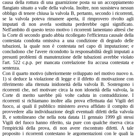
causa della rottura di una guarnizione posta su un accoppiamento
flangiato situato a valle della valvola. Inoltre, non sussisteva nessun
obbligo di tenere chiusa la valvola B, pertanto, secondo i ricorrenti,
se la valvola poteva rimanere aperta, il rimprovero rivolto agli
imputati di non averla sostituita perderebbe ogni significato.
Nell'ambito di questo terzo motivo i ricorrenti lamentano altresì che
la Corte di secondo grado abbia ricollegato l'efficienza causale della
contestata condotta omissiva a una condizione di degrado delle
tubazioni, la quale non è contestata nel capo di imputazione; e
concludono che l'avere ricondotto la responsabilità degli imputati a
presunti problemi di manutenzione delle tubazioni avrebbe violato
l'art. 522 c.p.p. per mancata correlazione fra accusa contestata e
sentenza.
Con il quarto motivo (ulteriormente sviluppato nel motivo nuovo n.
1) si deduce la violazione di legge e il difetto di motivazione con
riferimento alla ritenuta inidoneità della valvola B. Sostengono i
ricorrenti che, nel motivare circa la non idoneità della valvola, la
Corte di merito sarebbe più volte caduta in contraddizione. I
ricorrenti si richiamano inoltre alla prova effettuata dai Vigili del
fuoco, ai quali il pubblico ministero aveva affidato il compito di
provvedere alla individuazione degli eventuali difetti della valvola
B, e sottolineano che nella nota datata 11 gennaio 1999 gli stessi
Vigili del fuoco hanno riferito, sia pure con qualche riserva circa
l'empiricità della prova, di non avere riscontrato difetti. A tale
proposito i ricorrenti contestano le argomentazioni con le quali la