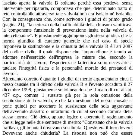
lasciato aperta la valvola B soltanto perchè essa perdeva, senza
intervenire per ripararla, comportava che quel determinato tratto di
rete controllabile attraverso tale valvola non era isolato nè isolabile.
Con la conseguenza che, come scrivono i giudici di primo grado
(pagina 21), "la certezza della inaffidabilità della chiusura vanificava
la componente funzionale di prevenzione insita nella valvola di
intercettazione". E giustamente aggiungono, gli stessi giudici, che la
norma giuridica di carattere generale che nel caso di specie
imponeva la sostituzione e la chiusura della valvola B è l'ari 2087
del codice civile, il quale dispone che l'imprenditore è tenuto ad
adottare nell'esercizio dell'impresa le misure che, secondo la
particolarità del lavoro, l'esperienza e la tecnica sono necessarie a
tutelare l'integrità fisica e la personalità morale dei prestatori di
lavoro".
Altrettanto corretto è quanto i giudici di merito argomentano circa il
nesso causale tra il difetto della valvola B e l'evento accaduto il 27
dicembre 1998, giustamente sottolineando che il reato di cui all'art.
437 c.p., comma 1 sussiste già per la sola omissione della
sostituzione della valvola, e che la questione del nesso causale si
pone quindi per accertare la sussistenza della sola aggravante
dell'avvenuto disastro o infortunio di cui al secondo comma della
stessa norma. Ciò detto, appare logico e coerente il ragionamento
che si legge nelle due sentenze di merito: "Constatato che la valvola
trafilava, gli imputati dovevano sostituirla. Questo era il loro dovere.
Dovevano anche chiuderla? La risposta non può che essere