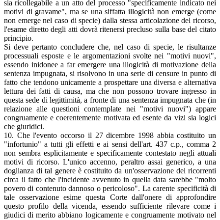
sia ricollegabile a un atto del processo "specificamente indicato nei
motivi di gravame", ma se una siffatta illogicità non emerge (come
non emerge nel caso di specie) dalla stessa articolazione del ricorso,
l'esame diretto degli atti dovrà ritenersi precluso sulla base del citato
principio.
Si deve pertanto concludere che, nel caso di specie, le risultanze
processuali esposte e le argomentazioni svolte nei "motivi nuovi",
essendo inidonee a far emergere una illogicità di motivazione della
sentenza impugnata, si risolvono in una serie di censure in punto di
fatto che tendono unicamente a prospettare una diversa e alternativa
lettura dei fatti di causa, ma che non possono trovare ingresso in
questa sede di legittimità, a fronte di una sentenza impugnata che (in
relazione alle questioni contemplate nei "motivi nuovi") appare
congruamente e coerentemente motivata ed esente da vizi sia logici
che giuridici.
10. Che l'evento occorso il 27 dicembre 1998 abbia costituito un
"infortunio" a tutti gli effetti e ai sensi dell'art. 437 c.p., comma 2
non sembra esplicitamente e specificamente contestato negli attuali
motivi di ricorso. L'unico accenno, peraltro assai generico, a una
doglianza di tal genere è costituito da un'osservazione dei ricorrenti
circa il fatto che l'incidente avvenuto in quella data sarebbe "molto
povero di contenuto dannoso o pericoloso". La carente specificità di
tale osservazione esime questa Corte dall'onere di approfondire
questo profilo della vicenda, essendo sufficiente rilevare come i
giudici di merito abbiano logicamente e congruamente motivato nel