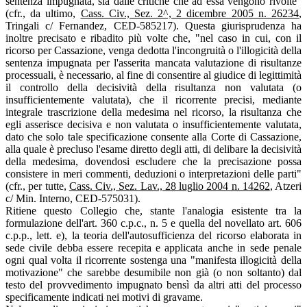
sentenza impugnata, sia dalle critiche che ad essa vengono rivolte"
(cfr., da ultimo,
Cass. Civ., Sez. 2^, 2 dicembre 2005 n. 26234
,
Tringali c/ Fernandez, CED-585217). Questa giurisprudenza ha
inoltre precisato e ribadito più volte che, "nel caso in cui, con il
ricorso per Cassazione, venga dedotta l'incongruità o l'illogicità della
sentenza impugnata per l'asserita mancata valutazione di risultanze
processuali, è necessario, al fine di consentire al giudice di legittimità
il controllo della decisività della risultanza non valutata (o
insufficientemente valutata), che il ricorrente precisi, mediante
integrale trascrizione della medesima nel ricorso, la risultanza che
egli asserisce decisiva e non valutata o insufficientemente valutata,
dato che solo tale specificazione consente alla Corte di Cassazione,
alla quale è precluso l'esame diretto degli atti, di delibare la decisività
della medesima, dovendosi escludere che la precisazione possa
consistere in meri commenti, deduzioni o interpretazioni delle parti"
(cfr., per tutte,
Cass. Civ., Sez. Lav., 28 luglio 2004 n. 14262
, Atzeri
c/ Min. Interno, CED-575031).
Ritiene questo Collegio che, stante l'analogia esistente tra la
formulazione dell'art. 360 c.p.c., n. 5 e quella del novellato art. 606
c.p.p., lett. e), la teoria dell'autosufficienza del ricorso elaborata in
sede civile debba essere recepita e applicata anche in sede penale
ogni qual volta il ricorrente sostenga una "manifesta illogicità della
motivazione" che sarebbe desumibile non già (o non soltanto) dal
testo del provvedimento impugnato bensì da altri atti del processo
specificamente indicati nei motivi di gravame.