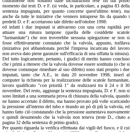
chiaramente non soltanto dalle dichiarazioni rese fin dal primo
momento dai testi D. e F. (si veda, in particolare, a pagina 83 della
sentenza impugnata, per quanto concerne quest'ultimo teste), ma
anche da tutte le iniziative che vennero intraprese fin da quando i
predetti D. e F. accertarono tale difetto nell'ottobre 1998:
ed infatti i due imputati si attivarono con una certa rapidità per
attuare una misura tampone (quella delle cosiddette scatole
"furmanitate") che non troverebbe nessuna spiegazione se non si
fosse effettivamente constatato che la valvola, appunto, trafilava
(iniziativa poi abbandonata perchè l'impresa incaricata del lavoro
non aveva dato piene garanzie sull'efficacia di una siffatta la misura).
Del tutto logicamente, pertanto, i giudici di merito hanno concluso
che i primi a ritenere che la valvola dovesse essere sostituita (o che si
dovesse comunque rimediare al suo difetto) sono stati proprio i due
imputati, tanto che A.E., in data 20 novembre 1998, inserì al
computer la richiesta per la realizzazione delle scatole furmanitate,
lavoro qualificato "con priorità 1" da realizzarsi tra il 24 e il 30
novembre. Del resto, aggiunge la sentenza impugnata, D. e F. non si
sono limitati a una sommaria prova di chiusura della valvola, quando
ne hanno accertato il difetto, ma hanno provato più volte scaricando
la pressione all'interno del tubo e tirando un pò di più la valvola, ed
hanno fatto ciò constatando che la pressione aumentava nuovamente
e quindi desumendo che la valvola non teneva (teste D., citato a
pagina 32 della sentenza di primo grado).
Per quanto riguarda la verifica effettuata dai vigili del fuoco, e il cui