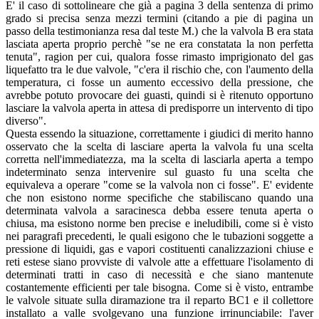
E' il caso di sottolineare che già a pagina 3 della sentenza di primo
grado si precisa senza mezzi termini (citando a pie di pagina un
passo della testimonianza resa dal teste M.) che la valvola B era stata
lasciata aperta proprio perchè "se ne era constatata la non perfetta
tenuta", ragion per cui, qualora fosse rimasto imprigionato del gas
liquefatto tra le due valvole, "c'era il rischio che, con l'aumento della
temperatura, ci fosse un aumento eccessivo della pressione, che
avrebbe potuto provocare dei guasti, quindi si è ritenuto opportuno
lasciare la valvola aperta in attesa di predisporre un intervento di tipo
diverso".
Questa essendo la situazione, correttamente i giudici di merito hanno
osservato che la scelta di lasciare aperta la valvola fu una scelta
corretta nell'immediatezza, ma la scelta di lasciarla aperta a tempo
indeterminato senza intervenire sul guasto fu una scelta che
equivaleva a operare "come se la valvola non ci fosse". E' evidente
che non esistono norme specifiche che stabiliscano quando una
determinata valvola a saracinesca debba essere tenuta aperta o
chiusa, ma esistono norme ben precise e ineludibili, come si è visto
nei paragrafi precedenti, le quali esigono che le tubazioni soggette a
pressione di liquidi, gas e vapori costituenti canalizzazioni chiuse e
reti estese siano provviste di valvole atte a effettuare l'isolamento di
determinati tratti in caso di necessità e che siano mantenute
costantemente efficienti per tale bisogna. Come si è visto, entrambe
le valvole situate sulla diramazione tra il reparto BC1 e il collettore
installato a valle svolgevano una funzione irrinunciabile: l'aver