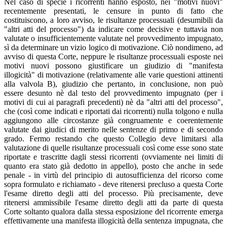
Nel caso di specie i ricorrenti hanno esposto, nei "motivi nuovi"
recentemente presentati, le censure in punto di fatto che
costituiscono, a loro avviso, le risultanze processuali (desumibili da
"altri atti del processo") da indicare come decisive e tuttavia non
valutate o insufficientemente valutate nel provvedimento impugnato,
sì da determinare un vizio logico di motivazione. Ciò nondimeno, ad
avviso di questa Corte, neppure le risultanze processuali esposte nei
motivi nuovi possono giustificare un giudizio di "manifesta
illogicità" di motivazione (relativamente alle varie questioni attinenti
alla valvola B), giudizio che pertanto, in conclusione, non può
essere desunto nè dal testo del provvedimento impugnato (per i
motivi di cui ai paragrafi precedenti) nè da "altri atti del processo",
che (così come indicati e riportati dai ricorrenti) nulla tolgono e nulla
aggiungono alle circostanze già congruamente e coerentemente
valutate dai giudici di merito nelle sentenze di primo e di secondo
grado. Fermo restando che questo Collegio deve limitarsi alla
valutazione di quelle risultanze processuali così come esse sono state
riportate e trascritte dagli stessi ricorrenti (ovviamente nei limiti di
quanto era stato già dedotto in appello), posto che anche in sede
penale - in virtù del principio di autosufficienza del ricorso come
sopra formulato e richiamato - deve ritenersi precluso a questa Corte
l'esame diretto degli atti del processo. Più precisamente, deve
ritenersi ammissibile l'esame diretto degli atti da parte di questa
Corte soltanto qualora dalla stessa esposizione del ricorrente emerga
effettivamente una manifesta illogicità della sentenza impugnata, che