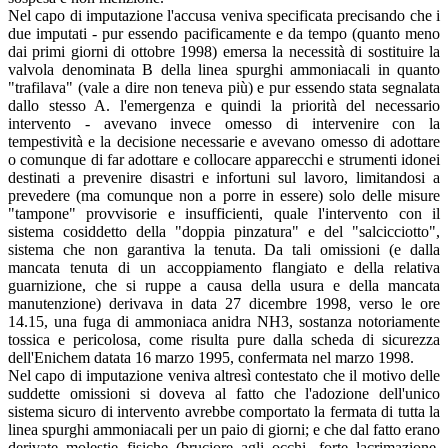
Nel capo di imputazione l'accusa veniva specificata precisando che i
due imputati - pur essendo pacificamente e da tempo (quanto meno
dai primi giorni di ottobre 1998) emersa la necessità di sostituire la
valvola denominata B della linea spurghi ammoniacali in quanto
"trafilava" (vale a dire non teneva più) e pur essendo stata segnalata
dallo stesso A. l'emergenza e quindi la priorità del necessario
intervento - avevano invece omesso di intervenire con la
tempestività e la decisione necessarie e avevano omesso di adottare
o comunque di far adottare e collocare apparecchi e strumenti idonei
destinati a prevenire disastri e infortuni sul lavoro, limitandosi a
prevedere (ma comunque non a porre in essere) solo delle misure
"tampone" provvisorie e insufficienti, quale l'intervento con il
sistema cosiddetto della "doppia pinzatura" e del "salcicciotto",
sistema che non garantiva la tenuta. Da tali omissioni (e dalla
mancata tenuta di un accoppiamento flangiato e della relativa
guarnizione, che si ruppe a causa della usura e della mancata
manutenzione) derivava in data 27 dicembre 1998, verso le ore
14.15, una fuga di ammoniaca anidra NH3, sostanza notoriamente
tossica e pericolosa, come risulta pure dalla scheda di sicurezza
dell'Enichem datata 16 marzo 1995, confermata nel marzo 1998.
Nel capo di imputazione veniva altresì contestato che il motivo delle
suddette omissioni si doveva al fatto che l'adozione dell'unico
sistema sicuro di intervento avrebbe comportato la fermata di tutta la
linea spurghi ammoniacali per un paio di giorni; e che dal fatto erano
derivate molestie fisiche (bruciore agli occhi, forte lacrimazione,