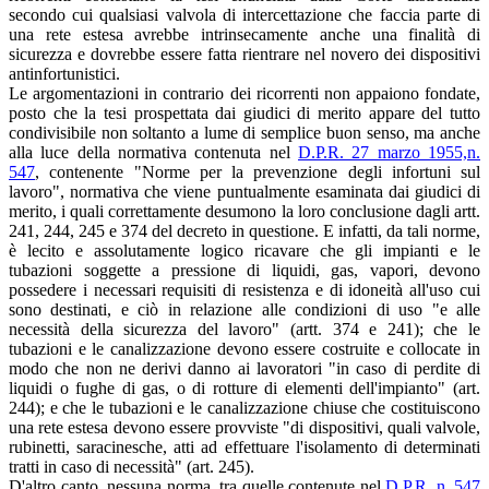
secondo cui qualsiasi valvola di intercettazione che faccia parte di
una rete estesa avrebbe intrinsecamente anche una finalità di
sicurezza e dovrebbe essere fatta rientrare nel novero dei dispositivi
antinfortunistici.
Le argomentazioni in contrario dei ricorrenti non appaiono fondate,
posto che la tesi prospettata dai giudici di merito appare del tutto
condivisibile non soltanto a lume di semplice buon senso, ma anche
alla luce della normativa contenuta nel
D.P.R. 27 marzo 1955,n.
547
, contenente "Norme per la prevenzione degli infortuni sul
lavoro", normativa che viene puntualmente esaminata dai giudici di
merito, i quali correttamente desumono la loro conclusione dagli artt.
241, 244, 245 e 374 del decreto in questione. E infatti, da tali norme,
è lecito e assolutamente logico ricavare che gli impianti e le
tubazioni soggette a pressione di liquidi, gas, vapori, devono
possedere i necessari requisiti di resistenza e di idoneità all'uso cui
sono destinati, e ciò in relazione alle condizioni di uso "e alle
necessità della sicurezza del lavoro" (artt. 374 e 241); che le
tubazioni e le canalizzazione devono essere costruite e collocate in
modo che non ne derivi danno ai lavoratori "in caso di perdite di
liquidi o fughe di gas, o di rotture di elementi dell'impianto" (art.
244); e che le tubazioni e le canalizzazione chiuse che costituiscono
una rete estesa devono essere provviste "di dispositivi, quali valvole,
rubinetti, saracinesche, atti ad effettuare l'isolamento di determinati
tratti in caso di necessità" (art. 245).
D'altro canto, nessuna norma, tra quelle contenute nel
D.P.R. n. 547