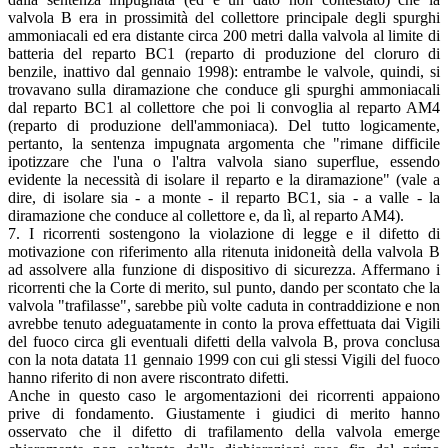
valvola B era in prossimità del collettore principale degli spurghi
ammoniacali ed era distante circa 200 metri dalla valvola al limite di
batteria del reparto BC1 (reparto di produzione del cloruro di
benzile, inattivo dal gennaio 1998): entrambe le valvole, quindi, si
trovavano sulla diramazione che conduce gli spurghi ammoniacali
dal reparto BC1 al collettore che poi li convoglia al reparto AM4
(reparto di produzione dell'ammoniaca). Del tutto logicamente,
pertanto, la sentenza impugnata argomenta che "rimane difficile
ipotizzare che l'una o l'altra valvola siano superflue, essendo
evidente la necessità di isolare il reparto e la diramazione" (vale a
dire, di isolare sia - a monte - il reparto BC1, sia - a valle - la
diramazione che conduce al collettore e, da lì, al reparto AM4).
7. I ricorrenti sostengono la violazione di legge e il difetto di
motivazione con riferimento alla ritenuta inidoneità della valvola B
ad assolvere alla funzione di dispositivo di sicurezza. Affermano i
ricorrenti che la Corte di merito, sul punto, dando per scontato che la
valvola "trafilasse", sarebbe più volte caduta in contraddizione e non
avrebbe tenuto adeguatamente in conto la prova effettuata dai Vigili
del fuoco circa gli eventuali difetti della valvola B, prova conclusa
con la nota datata 11 gennaio 1999 con cui gli stessi Vigili del fuoco
hanno riferito di non avere riscontrato difetti.
Anche in questo caso le argomentazioni dei ricorrenti appaiono
prive di fondamento. Giustamente i giudici di merito hanno
osservato che il difetto di trafilamento della valvola emerge