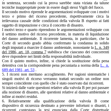
in sentenza, secondo cui la prova sarebbe stata viziata da talune
tecniche inappropriate poste in essere dagli stessi Vigili del fuoco.
Il secondo motivo riprende le argomentazioni sviluppate con i motivi
terzo e primo del ricorso precedente, rispettivamente circa la
irrilevanza causale delle condizioni della valvola B rispetto ai fatti
oggetto di imputazione e circa il concetto di disastro.
I motivi terzo e quarto riprendono le argomentazioni sviluppate con
il settimo motivo del ricorso precedente, in materia di liquidazione
del danno ambientale. Il ricorrente lamenta, in particolare, che la
Corte di secondo grado abbia confermato la condanna in solido
degli imputati a risarcire il danno ambientale, nonostante la
L. n. 349
del 1986, art. 18, comma 7
stabilisca che ciascuno dei concorrenti
deve rispondere nei limiti della responsabilità individuale.
Con il quinto motivo, infine, si chiede la sostituzione della pena
detentiva con la corrispondente pena pecuniaria a norma della
L. n.
689 del 1981, art. 53
.
5. I ricorsi non meritano accoglimento. Per ragioni sistematiche i
singoli motivi di ricorso verranno trattati secondo un ordine non
sempre coincidente con quello che è stato osservato dai ricorrenti.
Si inizierà dalle varie questioni relative alla valvola B per poi passare
alla nozione di disastro, alle questioni relative al danno ambientale e
infine ai motivi residui.
6. Relativamente alla qualificazione della valvola B come
dispositivo di sicurezza destinato a prevenire infortuni o disastri, i
ricorrenti contestano la tesi enunciata dalla Corte distrettuale