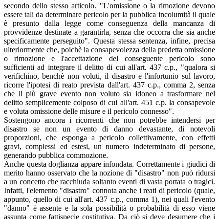
secondo dello stesso articolo. "L'omissione o la rimozione devono
essere tali da determinare pericolo per la pubblica incolumità il quale
è presunto dalla legge come conseguenza della mancanza di
provvidenze destinate a garantirla, senza che occorra che sia anche
specificamente perseguito". Questa stessa sentenza, infine, precisa
ulteriormente che, poichè la consapevolezza della predetta omissione
o rimozione e l'accettazione del conseguente pericolo sono
sufficienti ad integrare il delitto di cui all'art. 437 c.p., "qualora si
verifichino, benchè non voluti, il disastro e l'infortunio sul lavoro,
ricorre l'ipotesi di reato prevista dall'art. 437 c.p., comma 2, senza
che il più grave evento non voluto sia idoneo a trasformare nel
delitto semplicemente colposo di cui all'art. 451 c.p. la consapevole
e voluta omissione delle misure e il pericolo connesso".
Sostengono ancora i ricorrenti che non potrebbe intendersi per
disastro se non un evento di danno devastante, di notevoli
proporzioni, che esponga a pericolo collettivamente, con effetti
gravi, complessi ed estesi, un numero indeterminato di persone,
generando pubblica commozione.
Anche questa doglianza appare infondata. Correttamente i giudici di
merito hanno osservato che la nozione di "disastro" non può ridursi
a un concetto che racchiuda soltanto eventi di vasta portata o tragici.
Infatti, l'elemento "disastro" connota anche i reati di pericolo (quale,
appunto, quello di cui all'art. 437 c.p., comma 1), nei quali l'evento
"danno" è assente e la sola possibilità o probabilità di esso viene
assunta come fattispecie costitutiva. Da ciò si deve desumere che i