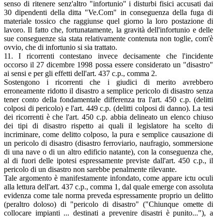
senso di ritenere senz'altro "infortunio" i disturbi fisici accusati dai
30 dipendenti della ditta "Ve.Com" in conseguenza della fuga di
materiale tossico che raggiunse quel giorno la loro postazione di
lavoro. Il fatto che, fortunatamente, la gravità dell'infortunio e delle
sue conseguenze sia stata relativamente contenuta non toglie, com'è
ovvio, che di infortunio si sia trattato.
11. I ricorrenti contestano invece decisamente che l'incidente
occorso il 27 dicembre 1998 possa essere considerato un "disastro"
ai sensi e per gli effetti dell'art. 437 c.p., comma 2.
Sostengono i ricorrenti che i giudici di merito avrebbero
erroneamente ridotto il disastro a semplice pericolo di disastro senza
tener conto della fondamentale differenza tra l'art. 450 c.p. (delitti
colposi di pericolo) e l'art. 449 c.p. (delitti colposi di danno). La tesi
dei ricorrenti è che l'art. 450 c.p. abbia delineato un elenco chiuso
dei tipi di disastro rispetto ai quali il legislatore ha scelto di
incriminare, come delitto colposo, la pura e semplice causazione di
un pericolo di disastro (disastro ferroviario, naufragio, sommersione
di una nave o di un altro edificio natante), con la conseguenza che,
al di fuori delle ipotesi espressamente previste dall'art. 450 c.p., il
pericolo di un disastro non sarebbe penalmente rilevante.
Tale argomento è manifestamente infondato, come appare ictu oculi
alla lettura dell'art. 437 c.p., comma 1, dal quale emerge con assoluta
evidenza come tale norma preveda espressamente proprio un delitto
(peraltro doloso) di "pericolo di disastro" ("Chiunque omette di
collocare impianti ... destinati a prevenire disastri è punito..."), a