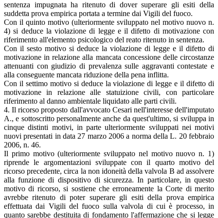
sentenza impugnata ha ritenuto di dover superare gli esiti della
suddetta prova empirica portata a termine dai Vigili del fuoco.
Con il quinto motivo (ulteriormente sviluppato nel motivo nuovo n.
4) si deduce la violazione di legge e il difetto di motivazione con
riferimento all'elemento psicologico del reato ritenuto in sentenza.
Con il sesto motivo si deduce la violazione di legge e il difetto di
motivazione in relazione alla mancata concessione delle circostanze
attenuanti con giudizio di prevalenza sulle aggravanti contestate e
alla conseguente mancata riduzione della pena inflitta.
Con il settimo motivo si deduce la violazione di legge e il difetto di
motivazione in relazione alle statuizione civili, con particolare
riferimento al danno ambientale liquidato alle parti civili.
4. Il ricorso proposto dall'avvocato Cesari nell'interesse dell'imputato
A., e sottoscritto personalmente anche da quest'ultimo, si sviluppa in
cinque distinti motivi, in parte ulteriormente sviluppati nei motivi
nuovi presentati in data 27 marzo 2006 a norma della L. 20 febbraio
2006, n. 46.
Il primo motivo (ulteriormente sviluppato nel motivo nuovo n. 1)
riprende le argomentazioni sviluppate con il quarto motivo del
ricorso precedente, circa la non idoneità della valvola B ad assolvere
alla funzione di dispositivo di sicurezza. In particolare, in questo
motivo di ricorso, si sostiene che erroneamente la Corte di merito
avrebbe ritenuto di poter superare gli esiti della prova empirica
effettuata dai Vigili del fuoco sulla valvola di cui è processo, in
quanto sarebbe destituita di fondamento l'affermazione che si legge