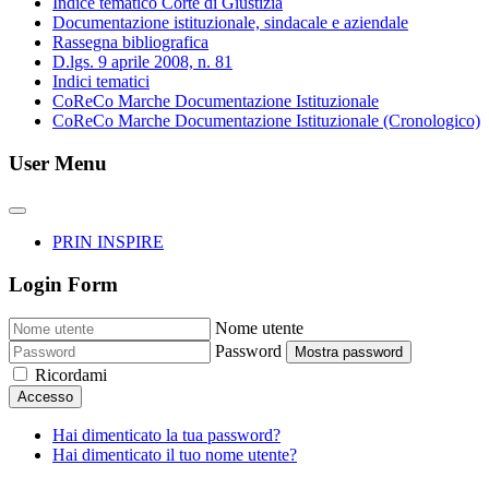
Indice tematico Corte di Giustizia
Documentazione istituzionale, sindacale e aziendale
Rassegna bibliografica
D.lgs. 9 aprile 2008, n. 81
Indici tematici
CoReCo Marche Documentazione Istituzionale
CoReCo Marche Documentazione Istituzionale (Cronologico)
User Menu
PRIN INSPIRE
Login Form
Nome utente
Password
Mostra password
Ricordami
Accesso
Hai dimenticato la tua password?
Hai dimenticato il tuo nome utente?