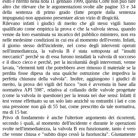
esito è riferito nella nota 11 gennaio 1999, questa Corte non può fare
altro che rilevare che le argomentazioni svolte alle pagine 33 e 34
della sentenza di primo grado (fatte proprie dalla sentenza
impugnata) non appaiono presentare alcun vizio di illogicità.
Rilevano infatti i giudici di merito che gli stessi vigili hanno
qualificato come empirica la prova e che la valvola stessa, quando
venne da loro esaminata su incarico del pubblico ministero, non era
nelle medesime condizioni in cui era al momento dell'evento. Infatti,
il giorno stesso dell'incidente, nel corso degli interventi operati
nell'immediatezza, la valvola B è stata sottoposta ad "insulti
meccanici" perchè su di essa furono installati la valvola di soccorso
e il disco cieco e perchè, per la incolumità degli intervenuti, venne
lavata, "elementi tutti che potrebbero aver rimosso il materiale se la
perdita fosse dipesa da una qualche ostruzione che impediva la
perfetta chiusura della valvola". Inoltre, aggiungono i giudici di
merito, la prova dei vigili del fuoco "non è avvenuta in base alla
normativa API 598", relativa al collaudo delle valvole progettate
(come la valvola in questione) per la tenuta nei due sensi: Infatti il
test venne effettuato su un solo lato anzichè su entrambi i lati e con
una pressione non già di 55 bar, come prescritto da tale normativa,
ma di 15 bar.
Privo di fondamento è anche l'ulteriore argomento dei ricorrenti,
secondo i quali, al momento dell'incidente e durante le operazioni
svolte nell'immediatezza, la valvola B era funzionante, tanto è vero
che venne chiusa e "subito dopo cessò la fuoriuscita". Giustamente