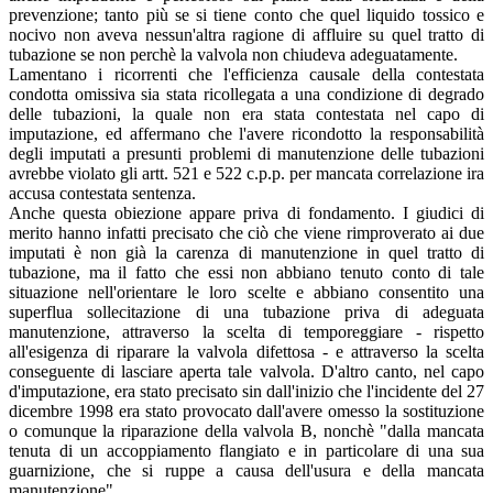
prevenzione; tanto più se si tiene conto che quel liquido tossico e
nocivo non aveva nessun'altra ragione di affluire su quel tratto di
tubazione se non perchè la valvola non chiudeva adeguatamente.
Lamentano i ricorrenti che l'efficienza causale della contestata
condotta omissiva sia stata ricollegata a una condizione di degrado
delle tubazioni, la quale non era stata contestata nel capo di
imputazione, ed affermano che l'avere ricondotto la responsabilità
degli imputati a presunti problemi di manutenzione delle tubazioni
avrebbe violato gli artt. 521 e 522 c.p.p. per mancata correlazione ira
accusa contestata sentenza.
Anche questa obiezione appare priva di fondamento. I giudici di
merito hanno infatti precisato che ciò che viene rimproverato ai due
imputati è non già la carenza di manutenzione in quel tratto di
tubazione, ma il fatto che essi non abbiano tenuto conto di tale
situazione nell'orientare le loro scelte e abbiano consentito una
superflua sollecitazione di una tubazione priva di adeguata
manutenzione, attraverso la scelta di temporeggiare - rispetto
all'esigenza di riparare la valvola difettosa - e attraverso la scelta
conseguente di lasciare aperta tale valvola. D'altro canto, nel capo
d'imputazione, era stato precisato sin dall'inizio che l'incidente del 27
dicembre 1998 era stato provocato dall'avere omesso la sostituzione
o comunque la riparazione della valvola B, nonchè "dalla mancata
tenuta di un accoppiamento flangiato e in particolare di una sua
guarnizione, che si ruppe a causa dell'usura e della mancata
manutenzione".