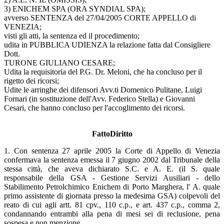
3) ENICHEM SPA (ORA SYNDIAL SPA);
avverso SENTENZA del 27/04/2005 CORTE APPELLO di
VENEZIA;
visti gli atti, la sentenza ed il procedimento;
udita in PUBBLICA UDIENZA la relazione fatta dal Consigliere
Dott.
TURONE GIULIANO CESARE;
Udita la requisitoria del P.G. Dr. Meloni, che ha concluso per il
rigetto dei ricorsi;
Udite le arringhe dei difensori Avv.ti Domenico Pulitane, Luigi
Fornari (in sostituzione dell'Avv. Federico Stella) e Giovanni
Cesari, che hanno concluso per l'accoglimento dei ricorsi.
FattoDiritto
1. Con sentenza 27 aprile 2005 la Corte di Appello di Venezia
confermava la sentenza emessa il 7 giugno 2002 dal Tribunale della
stessa città, che aveva dichiarato S.C. e A. E. (il S. quale
responsabile della GSA - Gestione Servizi Ausiliari - dello
Stabilimento Petrolchimico Enichem di Porto Marghera, l' A. quale
primo assistente di giornata presso la medesima GSA) colpevoli del
reato di cui agli artt. 81 cpv., 110 c.p., e art. 437 c.p., comma 2,
condannando entrambi alla pena di mesi sei di reclusione, pena
sospesa e non menzione.