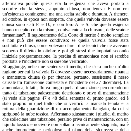
affermativa poichè questa era la esigenza che aveva portato a
scoprire che la stessa, appunto chiusa, non teneva E non era
un'esigenza contingente, ma una scelta stabile e duratura. A ritenere,
ad ottobre, in epoca non sospetta, che quella valvola dovesse essere
chiusa sono stati F. e D., e con loro A. e S. che quella esigenza
hanno recepito con la misura, equivalente alla chiusura, delle scatole
furmanitate". Il ragionamento della Corte di merito è molto semplice
e non può che essere condiviso: se quella valvola fosse stata
sostituita e chiusa, come volevano fare i due tecnici che ne avevano
scoperto il difetto in ottobre e poi gli stessi due imputati secondo
l'iniziale programmazione, la perdita di ammoniaca non si sarebbe
prodotta e l'incidente non si sarebbe verificato.
Si aggiunge, nelle due sentenze di merito, che c'era anche un'altra
ragione per cui la valvola B dovesse essere necessariamente riparata
e mantenuta chiusa (e per ritenere, pertanto, sussistente il nesso
causale tra l'omissione contestata e l'incidente del 27 dicembre). La
ammoniaca, infatti, fluiva lungo quella diramazione percorrendo un
tratto di tubazione palesemente deteriorato e privo di manutenzione
(si veda alle pagine 47 e 48 della sentenza di primo grado), ed è
stato proprio in quel tratto che si verificò la mancata tenuta e la
rottura della guarnizione di un accoppiamento flangiato, da cui si
sprigionò la nube tossica. Affermano giustamente i giudici di merito
che sollecitare una tubazione, peraltro priva di manutenzione, con un
liquido tossico e nocivo è non soltanto tecnicamente sbagliato, ma è
anche imprudente e pericoloso sul piano della sicurezza e della