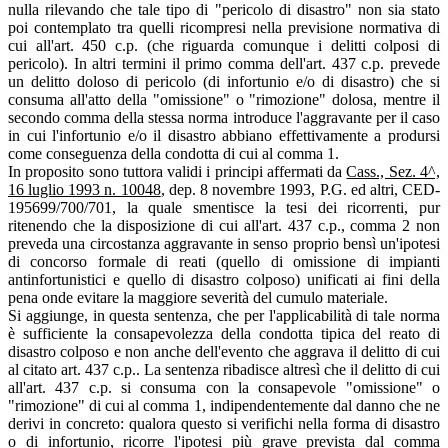
nulla rilevando che tale tipo di "pericolo di disastro" non sia stato
poi contemplato tra quelli ricompresi nella previsione normativa di
cui all'art. 450 c.p. (che riguarda comunque i delitti colposi di
pericolo). In altri termini il primo comma dell'art. 437 c.p. prevede
un delitto doloso di pericolo (di infortunio e/o di disastro) che si
consuma all'atto della "omissione" o "rimozione" dolosa, mentre il
secondo comma della stessa norma introduce l'aggravante per il caso
in cui l'infortunio e/o il disastro abbiano effettivamente a prodursi
come conseguenza della condotta di cui al comma 1.
In proposito sono tuttora validi i principi affermati da
Cass., Sez. 4^,
16 luglio 1993 n. 10048
, dep. 8 novembre 1993, P.G. ed altri, CED-
195699/700/701, la quale smentisce la tesi dei ricorrenti, pur
ritenendo che la disposizione di cui all'art. 437 c.p., comma 2 non
preveda una circostanza aggravante in senso proprio bensì un'ipotesi
di concorso formale di reati (quello di omissione di impianti
antinfortunistici e quello di disastro colposo) unificati ai fini della
pena onde evitare la maggiore severità del cumulo materiale.
Si aggiunge, in questa sentenza, che per l'applicabilità di tale norma
è sufficiente la consapevolezza della condotta tipica del reato di
disastro colposo e non anche dell'evento che aggrava il delitto di cui
al citato art. 437 c.p.. La sentenza ribadisce altresì che il delitto di cui
all'art. 437 c.p. si consuma con la consapevole "omissione" o
"rimozione" di cui al comma 1, indipendentemente dal danno che ne
derivi in concreto: qualora questo si verifichi nella forma di disastro
o di infortunio, ricorre l'ipotesi più grave prevista dal comma