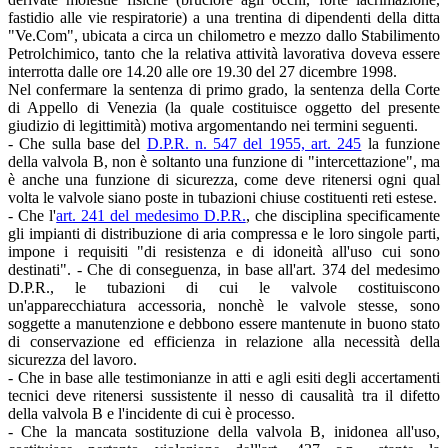
fastidio alle vie respiratorie) a una trentina di dipendenti della ditta
"Ve.Com", ubicata a circa un chilometro e mezzo dallo Stabilimento
Petrolchimico, tanto che la relativa attività lavorativa doveva essere
interrotta dalle ore 14.20 alle ore 19.30 del 27 dicembre 1998.
Nel confermare la sentenza di primo grado, la sentenza della Corte
di Appello di Venezia (la quale costituisce oggetto del presente
giudizio di legittimità) motiva argomentando nei termini seguenti.
- Che sulla base del
D.P.R. n. 547 del 1955, art. 245
la funzione
della valvola B, non è soltanto una funzione di "intercettazione", ma
è anche una funzione di sicurezza, come deve ritenersi ogni qual
volta le valvole siano poste in tubazioni chiuse costituenti reti estese.
- Che l'
art. 241 del medesimo D.P.R.
, che disciplina specificamente
gli impianti di distribuzione di aria compressa e le loro singole parti,
impone i requisiti "di resistenza e di idoneità all'uso cui sono
destinati". - Che di conseguenza, in base all'art. 374 del medesimo
D.P.R., le tubazioni di cui le valvole costituiscono
un'apparecchiatura accessoria, nonchè le valvole stesse, sono
soggette a manutenzione e debbono essere mantenute in buono stato
di conservazione ed efficienza in relazione alla necessità della
sicurezza del lavoro.
- Che in base alle testimonianze in atti e agli esiti degli accertamenti
tecnici deve ritenersi sussistente il nesso di causalità tra il difetto
della valvola B e l'incidente di cui è processo.
- Che la mancata sostituzione della valvola B, inidonea all'uso,