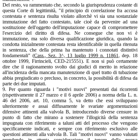
Del resto, va rammentato che, secondo la giurisprudenza costante di
questa Corte di legittimità, "il principio di correlazione fra accusa
contestata e sentenza risulta violato allorchè vi sia una sostanziale
immutazione del fatto contestato, tale cioè da pervenire ad una
sostituzione dell'oggetto dell'imputazione capace di compromettere
l'esercizio del diritto di difesa. Ne consegue che non vi è
immutazione, ma solo diversa qualificazione giuridica, quando la
condotta inizialmente contestata resta identificabile in quella ritenuta
in sentenza, che della prima ha mantenuto i connotati distintivi
fondamentali" (
Cass., Sez. 3^, 13 luglio 1999 n. 11861
, dep. 18
ottobre 1999, Firrincieli, CED-215551). E non si può certamente
dire che il ragionamento svolto dai giudici di merito in relazione
all'incidenza della mancata manutenzione di quel tratto di tubazione
abbia pregiudicato o precluso, in concreto, la possibilità di difesa da
parte dei due imputati.
9. Per quanto riguarda i "motivi nuovi" presentati dai ricorrenti
(rispettivamente il 27 marzo e il 6 aprile 2006) a norma della L. n.
46 del 2006, art. 10, comma 5, va detto che essi sviluppano
ulteriormente e assai diffusamente le svariate argomentazioni
difensive attinenti alla valvola B, introducendo diverse censure in
punto di fatto che mirano a sostenere l'illogicità della sentenza
impugnata con riferimento a taluni atti del processo che vengono
specificamente indicati, e sempre con riferimento esclusivo alle
questioni attinenti alla valvola B. Tali "motivi nuovi" vanno valutati
prendendo in attenta considerazione il tenore della nuova