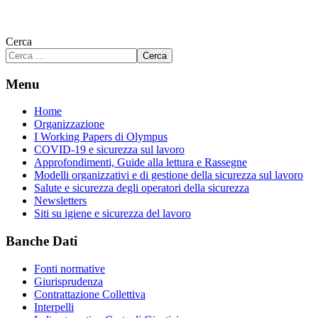
Cerca
Cerca
Menu
Home
Organizzazione
I Working Papers di Olympus
COVID-19 e sicurezza sul lavoro
Approfondimenti, Guide alla lettura e Rassegne
Modelli organizzativi e di gestione della sicurezza sul lavoro
Salute e sicurezza degli operatori della sicurezza
Newsletters
Siti su igiene e sicurezza del lavoro
Banche Dati
Fonti normative
Giurisprudenza
Contrattazione Collettiva
Interpelli