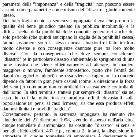
parametri della "imponenza" e della "tragicità" non possono essere
assunti come parametri e come misura del "disastro" giuridicamente
inteso.
Del tutto logicamente la sentenza impugnata rileva che proprio la
qualità del bene giuridico tutelato (la pubblica incolumità) e la
diffusa scelta della punibilità delle condotte generatrici anche del
solo pericolo (che quindi anticipano la soglia della punibilità stessa)
fanno sussumere sotto la stessa norma situazioni di fatto tra loro
molto diverse e con conseguenze dannose pure tra loro molto
diverse. Con la conseguenza che deve sempre considerarsi
"disastro" (e in particolare disastro ambientale) lo sprigionarsi di una
nube tossica che viene obiettivamente ad alterare, in maniera
maggiore o minore, l'ambiente atmosferico, posto che l'entità dei
danni (maggiori o minori) che essa viene a cagionare in concreto
dipende da fattori in gran parte casuali (come la direzione e la forza
dei venti) o comunque non controllabili o scarsamente controllabili
dall'uomo. In altri termini si tratterà pur sempre di "disastro" sia nel
caso in cui la nube tossica produca effetti devastanti sulla
popolazione (si pensi al caso Icmesa), sia che essa produca effetti
dannosi limitati e privi di "tragicità".
Correttamente, pertanto, la sentenza impugnata ha ritenuto che
l'incidente del 27 dicembre 1998, avendo disperso nell'aria circa
cinque tonnellate di ammoniaca, ha costituito "disastro" ai sensi e
per gli effetti dell'art. 437 c.p., comma 2. Infatti, la dispersione in
atmosfera di cinque tonnellate di ammoniaca è decisamente un