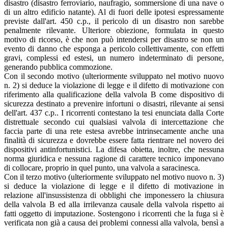
disastro (disastro ferroviario, naufragio, sommersione di una nave o
di un altro edificio natante). Al di fuori delle ipotesi espressamente
previste dall'art. 450 c.p., il pericolo di un disastro non sarebbe
penalmente rilevante. Ulteriore obiezione, formulata in questo
motivo di ricorso, è che non può intendersi per disastro se non un
evento di danno che esponga a pericolo collettivamente, con effetti
gravi, complessi ed estesi, un numero indeterminato di persone,
generando pubblica commozione.
Con il secondo motivo (ulteriormente sviluppato nel motivo nuovo
n. 2) si deduce la violazione di legge e il difetto di motivazione con
riferimento alla qualificazione della valvola B come dispositivo di
sicurezza destinato a prevenire infortuni o disastri, rilevante ai sensi
dell'art. 437 c.p.. I ricorrenti contestano la tesi enunciata dalla Corte
distrettuale secondo cui qualsiasi valvola di intercettazione che
faccia parte di una rete estesa avrebbe intrinsecamente anche una
finalità di sicurezza e dovrebbe essere fatta rientrare nel novero dei
dispositivi antinfortunistici. La difesa obietta, inoltre, che nessuna
norma giuridica e nessuna ragione di carattere tecnico imponevano
di collocare, proprio in quel punto, una valvola a saracinesca.
Con il terzo motivo (ulteriormente sviluppato nel motivo nuovo n. 3)
si deduce la violazione di legge e il difetto di motivazione in
relazione all'insussistenza di obblighi che imponessero la chiusura
della valvola B ed alla irrilevanza causale della valvola rispetto ai
fatti oggetto di imputazione. Sostengono i ricorrenti che la fuga si è
verificata non già a causa dei problemi connessi alla valvola, bensì a