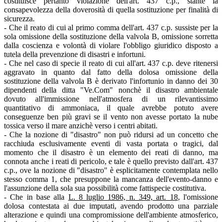
costituisce pertanto violazione dell'art. 437 c.p., stante la
consapevolezza della doverosità di quella sostituzione per finalità di
sicurezza.
- Che il reato di cui al primo comma dell'art. 437 c.p. sussiste per la
sola omissione della sostituzione della valvola B, omissione sorretta
dalla coscienza e volontà di violare l'obbligo giuridico disposto a
tutela della prevenzione di disastri e infortuni.
- Che nel caso di specie il reato di cui all'art. 437 c.p. deve ritenersi
aggravato in quanto dal fatto della dolosa omissione della
sostituzione della valvola B è derivato l'infortunio in danno dei 30
dipendenti della ditta "Ve.Com" nonchè il disastro ambientale
dovuto all'immissione nell'atmosfera di un rilevantissimo
quantitativo di ammoniaca, il quale avrebbe potuto avere
conseguenze ben più gravi se il vento non avesse portato la nube
tossica verso il mare anzichè verso i centri abitati.
- Che la nozione di "disastro" non può ridursi ad un concetto che
racchiuda esclusivamente eventi di vasta portata o tragici, dal
momento che il disastro è un elemento dei reati di danno, ma
connota anche i reati di pericolo, e tale è quello previsto dall'art. 437
c.p., ove la nozione di "disastro" è esplicitamente contemplata nello
stesso comma 1, che presuppone la mancanza dell'evento-danno e
l'assunzione della sola sua possibilità come fattispecie costitutiva.
- Che in base alla
L. 8 luglio 1986, n. 349, art. 18
, l'omissione
dolosa contestata ai due imputati, avendo prodotto una parziale
alterazione e quindi una compromissione dell'ambiente atmosferico,