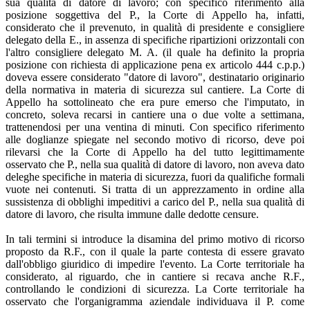
sua qualità di datore di lavoro; con specifico riferimento alla
posizione soggettiva del P., la Corte di Appello ha, infatti,
considerato che il prevenuto, in qualità di presidente e consigliere
delegato della E., in assenza di specifiche ripartizioni orizzontali con
l'altro consigliere delegato M. A. (il quale ha definito la propria
posizione con richiesta di applicazione pena ex articolo 444 c.p.p.)
doveva essere considerato "datore di lavoro", destinatario originario
della normativa in materia di sicurezza sul cantiere. La Corte di
Appello ha sottolineato che era pure emerso che l'imputato, in
concreto, soleva recarsi in cantiere una o due volte a settimana,
trattenendosi per una ventina di minuti. Con specifico riferimento
alle doglianze spiegate nel secondo motivo di ricorso, deve poi
rilevarsi che la Corte di Appello ha del tutto legittimamente
osservato che P., nella sua qualità di datore di lavoro, non aveva dato
deleghe specifiche in materia di sicurezza, fuori da qualifiche formali
vuote nei contenuti. Si tratta di un apprezzamento in ordine alla
sussistenza di obblighi impeditivi a carico del P., nella sua qualità di
datore di lavoro, che risulta immune dalle dedotte censure.
In tali termini si introduce la disamina del primo motivo di ricorso
proposto da R.F., con il quale la parte contesta di essere gravato
dall'obbligo giuridico di impedire l'evento. La Corte territoriale ha
considerato, al riguardo, che in cantiere si recava anche R.F.,
controllando le condizioni di sicurezza. La Corte territoriale ha
osservato che l'organigramma aziendale individuava il P. come