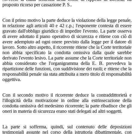
proposto ricorso per cassazione P. S..
Con il primo motivo la parte deduce la violazione della legge penale,
in relazione agli articoli 40 e 42 c.p.; l'esponente contesta di essere
gravato dall'obbligo giuridico di impedire l'evento. La parte osserva
di avere adottato il piano operativo di sicurezza e ritiene con ciò di
avere adempiuto ad ogni onere previsto dalla legge per il datore di
lavoro. Sotto altro aspetto, il ricorrente ritiene che la Corte territoriale
non abbia specificato la condotta omissiva dalla quale sarebbe
derivato l'evento lesivo. La parte assume che la Corte territoriale non
abbia considerato che l'organigramma della E. B. prevedeva la
ripartizione delle funzioni, con suddivisione dei ruoli; e ritiene che la
responsabilità penale sia stata attribuita a mero titolo di responsabilità
oggettiva.
Con il secondo motivo il ricorrente deduce la contraddittorietà e
l'illogicità della motivazione in ordine alla estrinsecazione della
condotta omissiva del medesimo ricorrente; la parte ribadisce che gli
oneri in materia di sicurezza erano stati delegati ad altri soggetti.
La parte si sofferma, quindi, sul contenuto delle deposizioni
testimoniali assunte nel corso della istruttoria dibattimentale, con