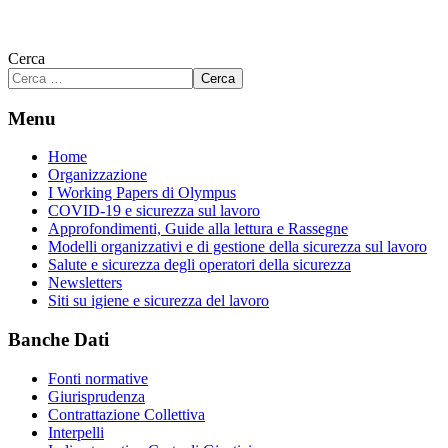
Cerca
Cerca
Menu
Home
Organizzazione
I Working Papers di Olympus
COVID-19 e sicurezza sul lavoro
Approfondimenti, Guide alla lettura e Rassegne
Modelli organizzativi e di gestione della sicurezza sul lavoro
Salute e sicurezza degli operatori della sicurezza
Newsletters
Siti su igiene e sicurezza del lavoro
Banche Dati
Fonti normative
Giurisprudenza
Contrattazione Collettiva
Interpelli