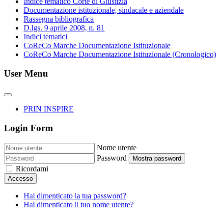
Indice tematico Corte di Giustizia
Documentazione istituzionale, sindacale e aziendale
Rassegna bibliografica
D.lgs. 9 aprile 2008, n. 81
Indici tematici
CoReCo Marche Documentazione Istituzionale
CoReCo Marche Documentazione Istituzionale (Cronologico)
User Menu
PRIN INSPIRE
Login Form
Nome utente
Password
Mostra password
Ricordami
Accesso
Hai dimenticato la tua password?
Hai dimenticato il tuo nome utente?