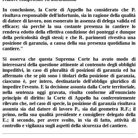
In conclusione, la Corte di Appello ha considerato che P.
risultava responsabile dell'infortunio, sia in ragione della qualità
di datore di lavoro, non esonerato in assenza di delega valida ed
efficace; sia perchè la sua costante presenza in cantiere lo
rendeva edotto della effettiva condizione dei ponteggi e dunque
della pericolosità degli stessi; e che R. parimenti rivestiva una
posizione di garanzia, a causa della sua presenza quotidiana in
cantiere."
Si osserva che questa Suprema Corte ha avuto modo di
interessarsi della questione attinente al contenuto degli obblighi
impeditivi, in caso di pluralità di posizioni di garanzia ed ha
affermato che se più sono i titolari della posizione di garanzia,
ciascuno è, per intero, destinatario dell'obbligo giuridico di
impedire l'evento. E la decisione assunta dalla Corte territoriale,
nella sentenza oggi gravata, risulta conforme all'enunciato
principio di diritto: la Corte di Appello ha conferentemente
rilevato che, nel caso di specie, la posizione di garanzia risultava
assunta sia dal datore di lavoro P., sia dal geometra R.F.; il
primo, nella sua qualità presidente e consigliere delegato della
E.; il secondo, per avere svolto, in via di fatto, attività di
controllo e vigilanza sugli aspetti della sicurezza del cantiere.