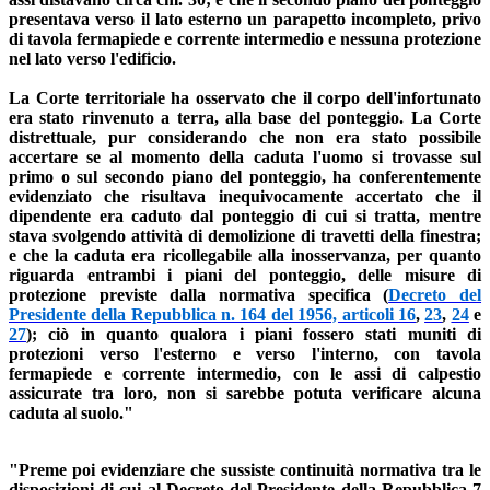
presentava verso il lato esterno un parapetto incompleto, privo
di tavola fermapiede e corrente intermedio e nessuna protezione
nel lato verso l'edificio.
La Corte territoriale ha osservato che il corpo dell'infortunato
era stato rinvenuto a terra, alla base del ponteggio. La Corte
distrettuale, pur considerando che non era stato possibile
accertare se al momento della caduta l'uomo si trovasse sul
primo o sul secondo piano del ponteggio, ha conferentemente
evidenziato che risultava inequivocamente accertato che il
dipendente era caduto dal ponteggio di cui si tratta, mentre
stava svolgendo attività di demolizione di travetti della finestra;
e che la caduta era ricollegabile alla inosservanza, per quanto
riguarda entrambi i piani del ponteggio, delle misure di
protezione previste dalla normativa specifica (
Decreto del
Presidente della Repubblica n. 164 del 1956, articoli 16
,
23
,
24
e
27
); ciò in quanto qualora i piani fossero stati muniti di
protezioni verso l'esterno e verso l'interno, con tavola
fermapiede e corrente intermedio, con le assi di calpestio
assicurate tra loro, non si sarebbe potuta verificare alcuna
caduta al suolo."
"Preme poi evidenziare che sussiste continuità normativa tra le
disposizioni di cui al Decreto del Presidente della Repubblica 7