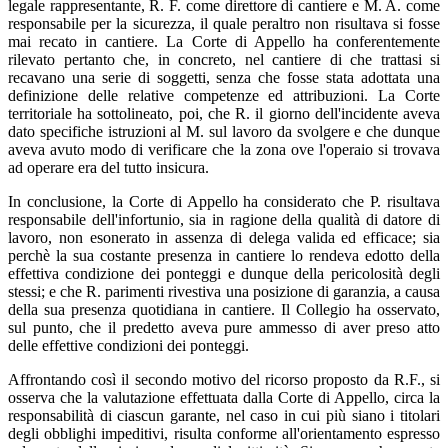
legale rappresentante, R. F. come direttore di cantiere e M. A. come
responsabile per la sicurezza, il quale peraltro non risultava si fosse
mai recato in cantiere. La Corte di Appello ha conferentemente
rilevato pertanto che, in concreto, nel cantiere di che trattasi si
recavano una serie di soggetti, senza che fosse stata adottata una
definizione delle relative competenze ed attribuzioni. La Corte
territoriale ha sottolineato, poi, che R. il giorno dell'incidente aveva
dato specifiche istruzioni al M. sul lavoro da svolgere e che dunque
aveva avuto modo di verificare che la zona ove l'operaio si trovava
ad operare era del tutto insicura.
In conclusione, la Corte di Appello ha considerato che P. risultava
responsabile dell'infortunio, sia in ragione della qualità di datore di
lavoro, non esonerato in assenza di delega valida ed efficace; sia
perchè la sua costante presenza in cantiere lo rendeva edotto della
effettiva condizione dei ponteggi e dunque della pericolosità degli
stessi; e che R. parimenti rivestiva una posizione di garanzia, a causa
della sua presenza quotidiana in cantiere. Il Collegio ha osservato,
sul punto, che il predetto aveva pure ammesso di aver preso atto
delle effettive condizioni dei ponteggi.
Affrontando così il secondo motivo del ricorso proposto da R.F., si
osserva che la valutazione effettuata dalla Corte di Appello, circa la
responsabilità di ciascun garante, nel caso in cui più siano i titolari
degli obblighi impeditivi, risulta conforme all'orientamento espresso