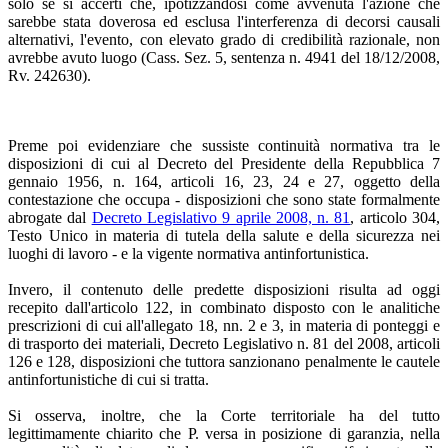
solo se si accerti che, ipotizzandosi come avvenuta l'azione che
sarebbe stata doverosa ed esclusa l'interferenza di decorsi causali
alternativi, l'evento, con elevato grado di credibilità razionale, non
avrebbe avuto luogo (Cass. Sez. 5, sentenza n. 4941 del 18/12/2008,
Rv. 242630).
Preme poi evidenziare che sussiste continuità normativa tra le
disposizioni di cui al Decreto del Presidente della Repubblica 7
gennaio 1956, n. 164, articoli 16, 23, 24 e 27, oggetto della
contestazione che occupa - disposizioni che sono state formalmente
abrogate dal
Decreto Legislativo 9 aprile 2008, n. 81
, articolo 304,
Testo Unico in materia di tutela della salute e della sicurezza nei
luoghi di lavoro - e la vigente normativa antinfortunistica.
Invero, il contenuto delle predette disposizioni risulta ad oggi
recepito dall'articolo 122, in combinato disposto con le analitiche
prescrizioni di cui all'allegato 18, nn. 2 e 3, in materia di ponteggi e
di trasporto dei materiali, Decreto Legislativo n. 81 del 2008, articoli
126 e 128, disposizioni che tuttora sanzionano penalmente le cautele
antinfortunistiche di cui si tratta.
Si osserva, inoltre, che la Corte territoriale ha del tutto
legittimamente chiarito che P. versa in posizione di garanzia, nella