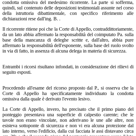
condotta omissiva del medesimo ricorrente. La parte si sofferma,
quindi, sul contenuto delle deposizioni testimoniali assunte nel corso
della istruttoria dibattimentale, con specifico riferimento alle
dichiarazioni rese dall'ing. B. .
Il ricorrente ritiene poi che la Corte di Appello, contraddittoriamente,
da un lato abbia affermato la responsabilità del coimputato Pa. sulla
base della mancanza di deleghe scritte e, dall'altro, abbia pure
affermato la responsabilità dell'esponente, sulla base del ruolo svolto
in via di fatto, in assenza di alcuna delega in materia di sicurezza.
Entrambi i ricorsi risultano infondati, in considerazione dei rilievi di
seguito esposti.
Procedendo all'esame del ricorso proposto dal P., si osserva che la
Corte di Appello ha specificatamente individuato la condotta
omissiva dalla quale è derivato l'evento lesivo.
La Corte di Appello, invero, ha precisato che il primo piano del
ponteggio presentava una superficie di calpestio carente; che le
tavole non erano vincolate, non aderivano le une alle altre, non
esisteva sottoponte di sicurezza e non vi era alcuna protezione dal
lato interno, verso l'edificio, dalla cui facciata le assi distavano circa