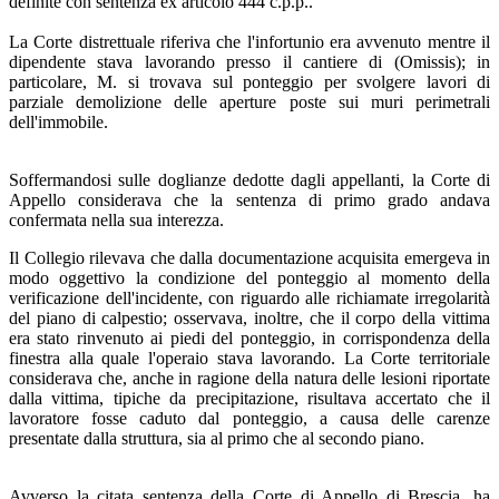
definite con sentenza ex articolo 444 c.p.p..
La Corte distrettuale riferiva che l'infortunio era avvenuto mentre il
dipendente stava lavorando presso il cantiere di (Omissis); in
particolare, M. si trovava sul ponteggio per svolgere lavori di
parziale demolizione delle aperture poste sui muri perimetrali
dell'immobile.
Soffermandosi sulle doglianze dedotte dagli appellanti, la Corte di
Appello considerava che la sentenza di primo grado andava
confermata nella sua interezza.
Il Collegio rilevava che dalla documentazione acquisita emergeva in
modo oggettivo la condizione del ponteggio al momento della
verificazione dell'incidente, con riguardo alle richiamate irregolarità
del piano di calpestio; osservava, inoltre, che il corpo della vittima
era stato rinvenuto ai piedi del ponteggio, in corrispondenza della
finestra alla quale l'operaio stava lavorando. La Corte territoriale
considerava che, anche in ragione della natura delle lesioni riportate
dalla vittima, tipiche da precipitazione, risultava accertato che il
lavoratore fosse caduto dal ponteggio, a causa delle carenze
presentate dalla struttura, sia al primo che al secondo piano.
Avverso la citata sentenza della Corte di Appello di Brescia, ha