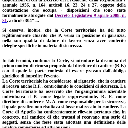
gennaio 1956, n. 164, articoli 16, 23, 24 e 27, oggetto della
contestazione che occupa - disposizioni che sono state
formalmente abrogate dal
Decreto Legislativo 9 aprile 2008, n.
81
, articolo 304" ...
Si osserva, inoltre, che la Corte territoriale ha del tutto
legittimamente chiarito che P. versa in posizione di garanzia,
nella sua qualità di datore di lavoro senza aver conferito
deleghe specifiche in materia di sicurezza.
In tali termini, continua la Corte, si introduce la disamina del
primo motivo di ricorso proposto dal direttore di cantiere (R.F.)
con il quale la parte contesta di essere gravato dall'obbligo
giuridico di impedire l'evento.
La Corte territoriale ha considerato, al riguardo, che in cantiere
si recava anche R.F., controllando le condizioni di sicurezza. La
Corte territoriale ha osservato che l'organigramma aziendale
individuava il P. come legale rappresentante, R. F. come
direttore di cantiere e M. A. come responsabile per la sicurezza,
il quale peraltro non risultava si fosse mai recato in cantiere. La
Corte di Appello ha conferentemente rilevato pertanto che, in
concreto, nel cantiere di che trattasi si recavano una serie di
soggetti, senza che fosse stata adottata una definizione delle
relative competenze ed attribuzioni.