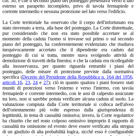
cm. 30; e che il secondo piano del ponteggio presentava verso il lato
esterno un parapetto incompleto, privo di tavola fermapiede e
corrente intermedio e nessuna protezione nel lato verso l'edificio.
La Corte territoriale ha osservato che il corpo dell'infortunato era
stato rinvenuto a terra, alla base del ponteggio. La Corte distrettuale,
pur considerando che non era stato possibile accertare se al
momento della caduta l'uomo si trovasse sul primo o sul secondo
piano del ponteggio, ha conferentemente evidenziato che risultava
inequivocamente accertato che il dipendente era caduto dal
ponteggio di cui si tratta, mentre stava svolgendo attività di
demolizione di travetti della finestra; e che la caduta era ricollegabile
alla inosservanza, per quanto riguarda entrambi i piani del
ponteggio, delle misure di protezione previste dalla normativa
specifica (
Decreto del Presidente della Repubblica n. 164 del 1956,
articoli 16
,
23
,
24
e
27
); ciò in quanto qualora i piani fossero stati
muniti di protezioni verso l'esterno e verso l'interno, con tavola
fermapiede e corrente intermedio, con le assi di calpestio assicurate
tra loro, non si sarebbe potuta verificare alcuna caduta al suolo. La
valutazione compiuta dalla Corte territoriale si colloca nell'alveo
dell'orientamento più volte espresso dalla giurisprudenza di
legittimità, in tema di causalità omissiva; invero, la Corte regolatrice
ha chiarito che nel reato colposo omissivo improprio il rapporto di
causalità tra omissione ed evento deve essere verificato alla stregua
di un giudizio di alta probabilità logica, sicchè esso è configurabile