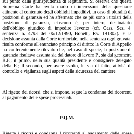
sul punto dalla giurisprudenza di legittimità. Si osserva che questa
Suprema Corte ha avuto modo di interessarsi della questione
attinente al contenuto degli obblighi impeditivi, in caso di pluralità di
posizioni di garanzia ed ha affermato che se più sono i titolari della
posizione di garanzia, ciascuno è, per intero, destinatario
dell'obbligo giuridico di impedire l'evento (cfr. Cass. Sez. 4,
sentenza n. 4793 del 06/12/1990, Bonetti, Rv. 191802). E la
decisione assunta dalla Corte territoriale, nella sentenza oggi gravata,
risulta conforme all'enunciato principio di diritto: la Corte di Appello
ha conferentemente rilevato che, nel caso di specie, la posizione di
garanzia risultava assunta sia dal datore di lavoro P., sia dal geometra
R.F.; il primo, nella sua qualità presidente e consigliere delegato
della E.; il secondo, per avere svolto, in via di fatto, attività di
controllo e vigilanza sugli aspetti della sicurezza del cantiere.
Al rigetto dei ricorsi, che si impone, segue la condanna dei ricorrenti
al pagamento delle spese processuali.
P.Q.M.
Rigetta i ricorsi e condanna I ricorrenti al pagamento delle spese