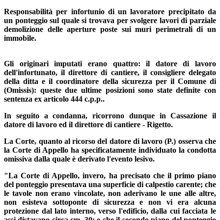
Responsabilità per infortunio di un lavoratore precipitato da
un ponteggio sul quale si trovava per svolgere lavori di parziale
demolizione delle aperture poste sui muri perimetrali di un
immobile.
Gli originari imputati erano quattro: il datore di lavoro
dell'infortunato, il direttore di cantiere, il consigliere delegato
della ditta e il coordinatore della sicurezza per il Comune di
(Omissis): queste due ultime posizioni sono state definite con
sentenza ex articolo 444 c.p.p..
In seguito a condanna, ricorrono dunque in Cassazione il
datore di lavoro ed il direttore di cantiere - Rigetto.
La Corte, quanto al ricorso del datore di lavoro (P.) osserva che
la Corte di Appello ha specificatamente individuato la condotta
omissiva dalla quale è derivato l'evento lesivo.
"La Corte di Appello, invero, ha precisato che il primo piano
del ponteggio presentava una superficie di calpestio carente; che
le tavole non erano vincolate, non aderivano le une alle altre,
non esisteva sottoponte di sicurezza e non vi era alcuna
protezione dal lato interno, verso l'edificio, dalla cui facciata le
assi distavano circa cm. 30; e che il secondo piano del ponteggio