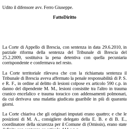
Udito il difensore avv. Ferro Giuseppe.
FattoDiritto
La Corte di Appello di Brescia, con sentenza in data 29.6.2010, in
parziale riforma della sentenza del Tribunale di Brescia del
25.2.2009, sostituiva la pena detentiva con quella pecuniaria
corrispondente e confermava nel resto.
La Corte territoriale rilevava che con la richiamata sentenza il
Tribunale di Brescia aveva affermato la penale responsabilità di P. S.
e R. F., in ordine al delitto di lesioni colpose ex articolo 590 c.p. in
danno del dipendente M. M., lesioni consistite tra l'altro in trauma
cranico encefalico e trauma toracico con addensamenti polmonari,
da cui derivava una malattia giudicata guaribile in più di quaranta
giorni.
La Corte chiariva che gli originari imputati erano quattro; e che le
posizioni di M. A., consigliere delegato della E. B. e di B. E.,
coordinatore della sicurezza per il Comune di (Omissis), erano state