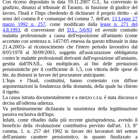
Con ricorso depositato in data 19.11.2007 G.L. ha convenuto in
giudizio, dinanzi al tribunale di Taranto, in funzione di giudice del
lavoro, l'Inail e l'Inps chiedendo di dichiarare il proprio diritto - ai
sensi del comma 8 e comunque del comma 7, dell'art.
13 Legge 27
marzo 1992 n. 257
, come modificato dalla
legge n. 271 del
4.8.1993
, di conversione del
D.L. 5/6/93
ed avendo contratto
malattia professionale a causa dell'esposizione all'amianto (come
accertato con sentenza n. 1457/05 emessa da questo tribunale in data
21.4.2005)- al riconoscimento che l'intero periodo lavorativo dal
8/05/1978 al 30/09/2003, soggetto all'assicurazione obbligatoria
contro le malattie professionali derivanti dall'esposizione all'amianto,
gestita dall'INAIL, sia moltiplicato, ai fini delle prestazioni
pensionistiche per il coefficiente di 1,5, con vittoria delle spese di
lite, da distrarsi in favore del procuratore anticipante.
L'Inps e l'Inail, costituitisi, hanno contestato con diffuse
argomentazioni la fondatezza della domanda, della quale ha chiesto
il rigetto.
La causa istruita documentalmente e a mezzo c.t.u. è stata discussa e
decisa all'odierna udienza.
Va preliminarmente dichiarata la sussistenza della legittimazione
passiva esclusiva dell'lnps.
Infatti, come ribadito dalla più recente giurisprudenza, avendo il
beneficio della rivalutazione contributiva previsto dall'art. 13, 8°
comma, 1. n. 257 del 1992 in favore dei lavoratori del settore
dell'amianto carattere pensionistico, in quanto finalizzato a