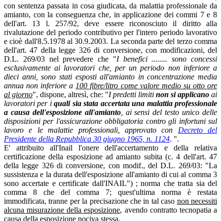
con sentenza passata in cosa giudicata, da malattia professionale da
amianto, con la conseguenza che, in applicazione dei commi 7 e 8
dell'art. 13 l. 257/92, deve essere riconosciuto il diritto alla
rivalutazione del periodo contributivo per l'intero periodo lavorativo
e cioè dall'8.5.1978 al 30.9.2003. La seconda parte del terzo comma
dell'art. 47 della legge 326 di conversione, con modificazioni, del
D.L. 269/03 nel prevedere che "
I benefici ........ sono concessi
esclusivamente ai lavoratori che, per un periodo non inferiore a
dieci anni, sono stati esposti all'amianto in concentrazione media
annua non inferiore a
100 fibre/litro come valore medio su otto ore
al giorno
", dispone, altresì, che: "
I predetti limiti
non si applicano
ai
lavoratori per i
quali sia stata accertata una malattia professionale
a causa dell'esposizione all'amianto
, ai sensi del testo unico delle
disposizioni per l'assicurazione obbligatoria contro gli infortuni sul
lavoro e le malattie professionali, approvato con
Decreto del
Presidente della Repubblica 30 giugno 1965, n. 1124
. ".
E' attribuito all'Inail l'onere dell'accertamento e della relativa
certificazione della esposizione ad amianto subita (c. 4 dell'art. 47
della legge 326 di conversione, con modif., del D.L. 269/03: "La
sussistenza e la durata dell'esposizione all'amianto di cui al comma 3
sono accertate e certificate dall'INAIL") ; norma che tratta sia del
comma 8 che del comma 7; quest'ultima norma è restata
immodificata, tranne per la precisazione che in tal caso
non necessiti
alcuna misurazione della esposizione
, avendo contratto tecnopatia a
causa della esposizione nociva stessa.