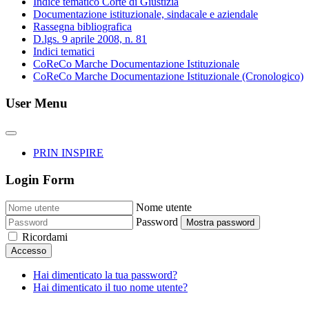
Indice tematico Corte di Giustizia
Documentazione istituzionale, sindacale e aziendale
Rassegna bibliografica
D.lgs. 9 aprile 2008, n. 81
Indici tematici
CoReCo Marche Documentazione Istituzionale
CoReCo Marche Documentazione Istituzionale (Cronologico)
User Menu
PRIN INSPIRE
Login Form
Nome utente
Password
Mostra password
Ricordami
Accesso
Hai dimenticato la tua password?
Hai dimenticato il tuo nome utente?