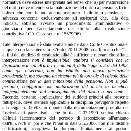
normativa deve essere interpretata nel senso che: a) per maturazione
del diritto deve intendersi la maturazione del diritto a pensione; b) tra
coloro che non hanno ancora maturato il diritto a pensione, la
salvezza concerne esclusivamente gli assicurati che, alla data
indicata, abbiano avviato un procedimento amministrativo o
giudiziario per l'accertamento del diritto alla rivalutazione
contributiva ( Cfr. Cass. sent. n. 15679/06).
Tale interpretazione è stata avallata anche dalla Corte Costituzionale,
la quale con la sentenza n. 376 del 20.11.2008 ha affermato che " ...
ai fini del giudizio di costituzionalità è sufficiente rilevare che siffatta
interpretazione
non è implausibile, qualora si consideri che la
disposizione di cui all'art. 13, comma 8, della legge n. 257 del 1992,
come già osservato, non ha istituito una nuova prestazione
previdenziale, ma soltanto un sistema più favorevole di calcolo della
contribuzione per la determinazione della pensione. Non si può,
pertanto, configurare «la maturazione del diritto ai benefici»
indipendentemente dal conseguimento del diritto a pensione
..."
Facendo, pertanto, applicazione dei suddetti principi alla presente
fattispecie, deve ritenersi applicabile la disciplina previgente rispetto
alla legge n. 326/03, in quanto dalla documentazione prodotta nel
fascicolo di parte risulta che in data 2.03.1999 veniva chiesto
all'Inail l'accertamento del periodo di esposizione all'amianto
dall'8.5.1978 in poi e che l'Inail in data 2.5.2006, con due distinte
certificazioni, accoglieva la domanda limitatamente ai periodi