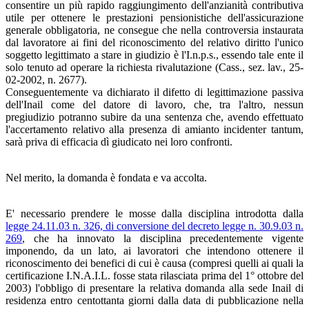
consentire un più rapido raggiungimento dell'anzianità contributiva
utile per ottenere le prestazioni pensionistiche dell'assicurazione
generale obbligatoria, ne consegue che nella controversia instaurata
dal lavoratore ai fini del riconoscimento del relativo diritto l'unico
soggetto legittimato a stare in giudizio è l'I.n.p.s., essendo tale ente il
solo tenuto ad operare la richiesta rivalutazione (Cass., sez. lav., 25-
02-2002, n. 2677).
Conseguentemente va dichiarato il difetto di legittimazione passiva
dell'Inail come del datore di lavoro, che, tra l'altro, nessun
pregiudizio potranno subire da una sentenza che, avendo effettuato
l'accertamento relativo alla presenza di amianto incidenter tantum,
sarà priva di efficacia dì giudicato nei loro confronti.
Nel merito, la domanda è fondata e va accolta.
E' necessario prendere le mosse dalla disciplina introdotta dalla
legge 24.11.03 n. 326, di conversione del decreto legge n. 30.9.03 n.
269
, che ha innovato la disciplina precedentemente vigente
imponendo, da un lato, ai lavoratori che intendono ottenere il
riconoscimento dei benefici di cui è causa (compresi quelli ai quali la
certificazione I.N.A.I.L. fosse stata rilasciata prima del 1° ottobre del
2003) l'obbligo di presentare la relativa domanda alla sede Inail di
residenza entro centottanta giorni dalla data di pubblicazione nella