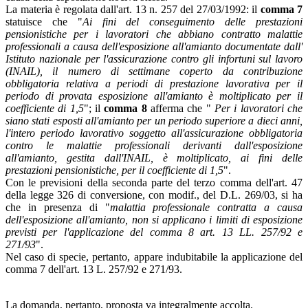
La materia è regolata dall'art. 13 n. 257 del 27/03/1992: il
comma 7
statuisce che "
Ai fini del conseguimento delle prestazioni
pensionistiche per i lavoratori che abbiano contratto malattie
professionali a causa dell'esposizione all'amianto documentate dall'
Istituto nazionale per l'assicurazione contro gli infortuni sul lavoro
(INAIL), il numero di settimane coperto da contribuzione
obbligatoria relativa a periodi di prestazione lavorativa per il
periodo di provata esposizione all'amianto è moltiplicato per il
coefficiente di 1,5
"; il
comma 8
afferma che "
Per i lavoratori che
siano stati esposti all'amianto per un periodo superiore a dieci anni,
l'intero periodo lavorativo soggetto all'assicurazione obbligatoria
contro le malattie professionali derivanti dall'esposizione
all'amianto, gestita dall'INAIL, è moltiplicato, ai fini delle
prestazioni pensionistiche, per il coefficiente di 1,5
".
Con le previsioni della seconda parte del terzo comma dell'art. 47
della legge 326 di conversione, con modif., del D.L. 269/03, si ha
che in presenza di "
malattia professionale contratta a causa
dell'esposizione all'amianto, non si applicano i limiti di esposizione
previsti per l'applicazione del comma 8 art. 13 LL. 257/92 e
271/93
".
Nel caso di specie, pertanto, appare indubitabile la applicazione del
comma 7 dell'art. 13 L. 257/92 e 271/93.
La domanda, pertanto, proposta va integralmente accolta.