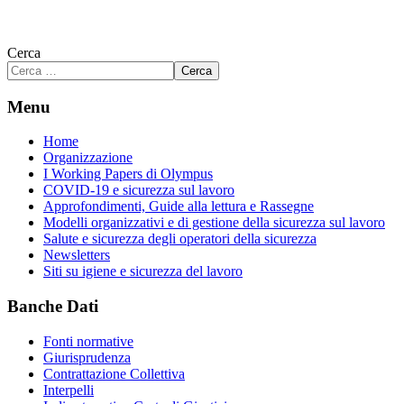
Cerca
Cerca
Menu
Home
Organizzazione
I Working Papers di Olympus
COVID-19 e sicurezza sul lavoro
Approfondimenti, Guide alla lettura e Rassegne
Modelli organizzativi e di gestione della sicurezza sul lavoro
Salute e sicurezza degli operatori della sicurezza
Newsletters
Siti su igiene e sicurezza del lavoro
Banche Dati
Fonti normative
Giurisprudenza
Contrattazione Collettiva
Interpelli