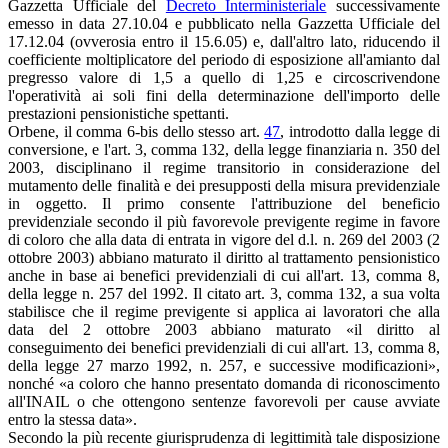
Gazzetta Ufficiale del
Decreto Interministeriale
successivamente
emesso in data 27.10.04 e pubblicato nella Gazzetta Ufficiale del
17.12.04 (ovverosia entro il 15.6.05) e, dall'altro lato, riducendo il
coefficiente moltiplicatore del periodo di esposizione all'amianto dal
pregresso valore di 1,5 a quello di 1,25 e circoscrivendone
l'operatività ai soli fini della determinazione dell'importo delle
prestazioni pensionistiche spettanti.
Orbene, il comma 6-bis dello stesso art.
47
, introdotto dalla legge di
conversione, e l'art. 3, comma 132, della legge finanziaria n. 350 del
2003, disciplinano il regime transitorio in considerazione del
mutamento delle finalità e dei presupposti della misura previdenziale
in oggetto. Il primo consente l'attribuzione del beneficio
previdenziale secondo il più favorevole previgente regime in favore
di coloro che alla data di entrata in vigore del d.l. n. 269 del 2003 (2
ottobre 2003) abbiano maturato il diritto al trattamento pensionistico
anche in base ai benefici previdenziali di cui all'art. 13, comma 8,
della legge n. 257 del 1992. Il citato art. 3, comma 132, a sua volta
stabilisce che il regime previgente si applica ai lavoratori che alla
data del 2 ottobre 2003 abbiano maturato «il diritto al
conseguimento dei benefici previdenziali di cui all'art. 13, comma 8,
della legge 27 marzo 1992, n. 257, e successive modificazioni»,
nonché «a coloro che hanno presentato domanda di riconoscimento
all'INAIL o che ottengono sentenze favorevoli per cause avviate
entro la stessa data».
Secondo la più recente giurisprudenza di legittimità tale disposizione