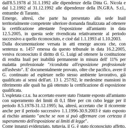
dall'8.5.1978 al 31.1.1992 alle dipendenze della Ditta G. Nicola e
dal 1.2.1992 al 31.12.1992 alle dipendenze della IN.GRA. S.r.l.,
entrambe di Taranto.
Emerge, altresì, che parte ha presentato alla sede Inail
territorialmente competente ulteriore domanda finalizzata ad ottenere
la certificazione attestante l'esposizione all'amianto in data
12.5.2005, in questa sede rivendicata relativamente al periodo
successivo a quello riconosciuto, e cioè dal 1.1.1993 al 1.10.2003.
Dalla documentazione versata in atti emerge ancora che, con
sentenza n. 1457 emessa da questo tribunale in data 16.2.2005,
veniva riconosciuto il diritto di G. Luigi ad ottenere la costituzione
di rendita Inail per inabilità permanente in misura dell' 11% per
malattia professionale "
ricondotta all'esposizione professionale
all'asbesto
". E' documentalmente provato, oltre che pacifico, avere il
G. continuato ad espletare nello stesso ambiente lavorativo, già
qualificato ai sensi dell'art. 13 l. 257/92, le medesime mansioni in
riferimento alle quali ha già ottenuto la certificazione di esposizione
qualificata.
L'espletata c.t.u. ha accertato essere stato l'istante esposto all'amianto
con superamento dei limiti di 0,1 fibre per cm cubo legge per il
periodo 8.5.1978-31.12.1995; ha, altresì, accertato che il ricorrente
anche per il periodo successivo 1.1.1996-30.9.2003 è stato esposto
al rischio amianto "
anche se non si può affermare con certezza il
superamento dell'esposizione ai limiti di legge
".
Come innanzi evidenziato, tuttavia, il G. è stato riconosciuto affetto,