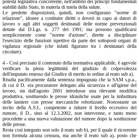
potestà legislativa concorrente, nell'ambito dei principi fondamentali
stabiliti dallo Stato, in materia di tutela della salute.
Le predette disposizioni, quindi, non configurano "norme di
relazione", idonee a costituire diritti o doveri in capo ai datori di
lavoro o agli altri soggetti destinatali delle norme prevenzionali
dettate dal D.Lgs. n. 277 del 1991; ma possono qualificarsi
semplicemente come "norme d'azione", dirette a disciplinare
l'esercizio delle funzioni ispettive da parte dei sottoposti organi di
vigilanza regionale (che infatti figurano tra i destinatari della
circolare).
4 - Così precisato il contenuto della normativa applicabile, è agevole
verificare la piena legittimità del giudizio di colpevolezza
dell'imputato emesso dal Giudice di merito in ordine al reato sub a).
Risulta pacificamente dalla sentenza impugnata che la SAM s.p.a.,
di cui il D. era procuratore delegato alla sicurezza e all'igiene del
lavoro, sin dall'agosto 2001 introdusse una rilevante modifica
produttiva, sostituendo le presse idrauliche usate per la imbutitura
delle lamiere con presse meccaniche robotizzate. Nonostante un
invito della A.S.L. competente a ridurre il livello eccessivo del
rumore, il D., sino al 12.3.2002, non intervenne, e tanto meno
procedette a una nuova valutazione del rumore dopo la sostituzione
delle presse.
Resta così integrato non solo il reato sub b), per il quale il ricorrente
non formula alcuna censura, ma anche il reato sub a), posto che