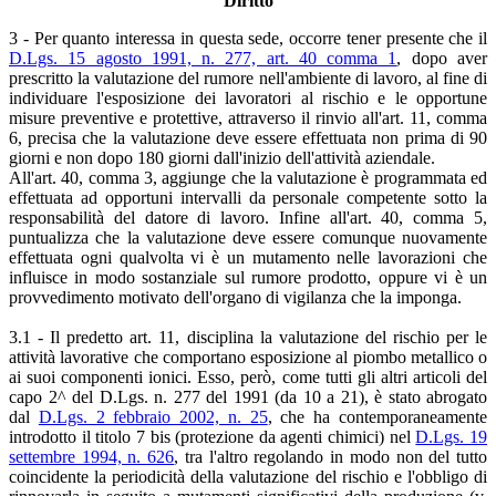
Diritto
3 - Per quanto interessa in questa sede, occorre tener presente che il
D.Lgs. 15 agosto 1991, n. 277, art. 40 comma 1
, dopo aver
prescritto la valutazione del rumore nell'ambiente di lavoro, al fine di
individuare l'esposizione dei lavoratori al rischio e le opportune
misure preventive e protettive, attraverso il rinvio all'art. 11, comma
6, precisa che la valutazione deve essere effettuata non prima di 90
giorni e non dopo 180 giorni dall'inizio dell'attività aziendale.
All'art. 40, comma 3, aggiunge che la valutazione è programmata ed
effettuata ad opportuni intervalli da personale competente sotto la
responsabilità del datore di lavoro. Infine all'art. 40, comma 5,
puntualizza che la valutazione deve essere comunque nuovamente
effettuata ogni qualvolta vi è un mutamento nelle lavorazioni che
influisce in modo sostanziale sul rumore prodotto, oppure vi è un
provvedimento motivato dell'organo di vigilanza che la imponga.
3.1 - Il predetto art. 11, disciplina la valutazione del rischio per le
attività lavorative che comportano esposizione al piombo metallico o
ai suoi componenti ionici. Esso, però, come tutti gli altri articoli del
capo 2^ del D.Lgs. n. 277 del 1991 (da 10 a 21), è stato abrogato
dal
D.Lgs. 2 febbraio 2002, n. 25
, che ha contemporaneamente
introdotto il titolo 7 bis (protezione da agenti chimici) nel
D.Lgs. 19
settembre 1994, n. 626
, tra l'altro regolando in modo non del tutto
coincidente la periodicità della valutazione del rischio e l'obbligo di