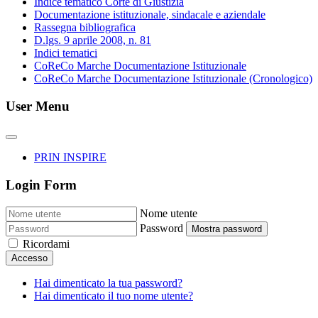
Indice tematico Corte di Giustizia
Documentazione istituzionale, sindacale e aziendale
Rassegna bibliografica
D.lgs. 9 aprile 2008, n. 81
Indici tematici
CoReCo Marche Documentazione Istituzionale
CoReCo Marche Documentazione Istituzionale (Cronologico)
User Menu
PRIN INSPIRE
Login Form
Nome utente
Password
Mostra password
Ricordami
Accesso
Hai dimenticato la tua password?
Hai dimenticato il tuo nome utente?