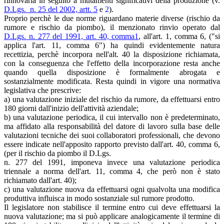
rinnovarla in seguito a mutamenti significativi della produzione (v.
D.Lgs. n. 25 del 2002, artt. 5
e
2
).
Proprio perchè le due norme riguardano materie diverse (rischio da
rumore e rischio da piombo), il menzionato rinvio operato dal
D.Lgs. n. 277 del 1991, art. 40, comma1
, all'art. 1, comma 6, ("si
applica l'art. 11, comma 6") ha quindi evidentemente natura
recettizia, perchè incorpora nell'alt. 40 la disposizione richiamata,
con la conseguenza che l'effetto della incorporazione resta anche
quando quella disposizione è formalmente abrogata e
sostanzialmente modificata. Resta quindi in vigore una normativa
legislativa che prescrive:
a) una valutazione iniziale del rischio da rumore, da effettuarsi entro
180 giorni dall'inizio dell'attività aziendale;
b) una valutazione periodica, il cui intervallo non è predeterminato,
ma affidato alla responsabilità del datore di lavoro sulla base delle
valutazioni tecniche dei suoi collaboratori professionali, che devono
essere indicate nell'apposito rapporto previsto dall'art. 40, comma 6,
(per il rischio da piombo il D.Lgs.
n. 277 del 1991, imponeva invece una valutazione periodica
triennale a norma dell'art. 11, comma 4, che però non è stato
richiamato dall'art. 40);
c) una valutazione nuova da effettuarsi ogni qualvolta una modifica
produttiva influisca in modo sostanziale sul rumore prodotto.
Il legislatore non stabilisce il termine entro cui deve effettuarsi la
nuova valutazione; ma si può applicare analogicamente il termine di