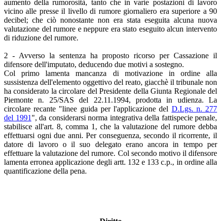
aumento della rumorosità, tanto che in varie postazioni di lavoro
vicino alle presse il livello di rumore giornaliero era superiore a 90
decibel; che ciò nonostante non era stata eseguita alcuna nuova
valutazione del rumore e neppure era stato eseguito alcun intervento
di riduzione del rumore.
2 - Avverso la sentenza ha proposto ricorso per Cassazione il
difensore dell'imputato, deducendo due motivi a sostegno.
Col primo lamenta mancanza di motivazione in ordine alla
sussistenza dell'elemento oggettivo del reato, giacchè il tribunale non
ha considerato la circolare del Presidente della Giunta Regionale del
Piemonte n. 25/SAS del 22.11.1994, prodotta in udienza. La
circolare recante "linee guida per l'applicazione del
D.Lgs. n. 277
del 1991
", da considerarsi norma integrativa della fattispecie penale,
stabilisce all'art. 8, comma 1, che la valutazione del rumore debba
effettuarsi ogni due anni. Per conseguenza, secondo il ricorrente, il
datore di lavoro o il suo delegato erano ancora in tempo per
effettuare la valutazione del rumore. Col secondo motivo il difensore
lamenta erronea applicazione degli artt. 132 e 133 c.p., in ordine alla
quantificazione della pena.