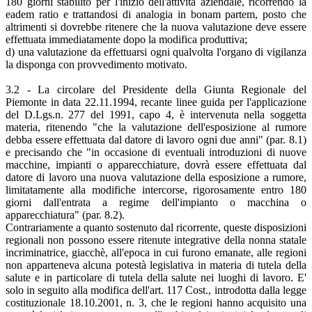
180 giorni stabilito per l'inizio dell'attività aziendale, ricorrendo la
eadem ratio e trattandosi di analogia in bonam partem, posto che
altrimenti si dovrebbe ritenere che la nuova valutazione deve essere
effettuata immediatamente dopo la modifica produttiva;
d) una valutazione da effettuarsi ogni qualvolta l'organo di vigilanza
la disponga con provvedimento motivato.
3.2 - La circolare del Presidente della Giunta Regionale del
Piemonte in data 22.11.1994, recante linee guida per l'applicazione
del D.Lgs.n. 277 del 1991, capo 4, è intervenuta nella soggetta
materia, ritenendo "che la valutazione dell'esposizione al rumore
debba essere effettuata dal datore di lavoro ogni due anni" (par. 8.1)
e precisando che "in occasione di eventuali introduzioni di nuove
macchine, impianti o apparecchiature, dovrà essere effettuata dal
datore di lavoro una nuova valutazione della esposizione a rumore,
limitatamente alla modifiche intercorse, rigorosamente entro 180
giorni dall'entrata a regime dell'impianto o macchina o
apparecchiatura" (par. 8.2).
Contrariamente a quanto sostenuto dal ricorrente, queste disposizioni
regionali non possono essere ritenute integrative della nonna statale
incriminatrice, giacchè, all'epoca in cui furono emanate, alle regioni
non apparteneva alcuna potestà legislativa in materia di tutela della
salute e in particolare di tutela della salute nei luoghi di lavoro. E'
solo in seguito alla modifica dell'art. 117 Cost., introdotta dalla legge
costituzionale 18.10.2001, n. 3, che le regioni hanno acquisito una