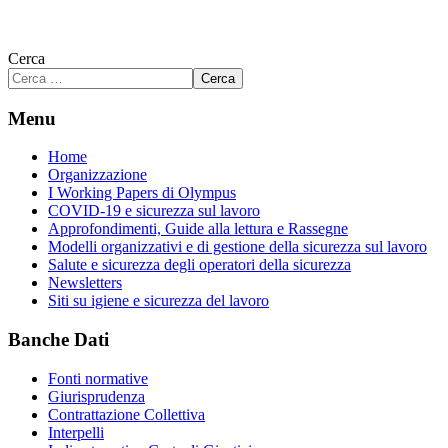
Cerca
Cerca
Menu
Home
Organizzazione
I Working Papers di Olympus
COVID-19 e sicurezza sul lavoro
Approfondimenti, Guide alla lettura e Rassegne
Modelli organizzativi e di gestione della sicurezza sul lavoro
Salute e sicurezza degli operatori della sicurezza
Newsletters
Siti su igiene e sicurezza del lavoro
Banche Dati
Fonti normative
Giurisprudenza
Contrattazione Collettiva
Interpelli