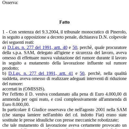
Osserva:
Fatto
1 - Con sentenza del 9.3.2004, il tribunale monocratico di Pinerolo,
in seguito a opposizione a decreto penale, dichiarava D.N. colpevole
dei seguenti reati:
a)
D.Lgs. n. 277 del 1991, artt. 40
e
50
, perchè, quale procuratore
della s.p.a. SAM, delegato all'igiene e sicurezza del lavoro, aveva
omesso di effettuare nuova valutazione del rumore durante il lavoro
in seguito a mutamento della lavorazione influente sul rumore
prodotto;
b)
D.Lgs. n. 277 del 1991, artt. 41
e
50
, perchè, nella qualità
suddetta, aveva omesso di realizzare adeguati interventi di riduzione
del rumore:
accertati in (OMISSIS).
Per l'effetto il D. veniva condannato alla pena di Euro 4.000,00 di
ammenda per ogni reato, e così complessivamente all'ammenda di
Euro 8.000,00.
In particolare il Giudice osservava che nell'agosto 2001 nella SAM
(che stampa lamiere nell'ambito del cd. indotto Fiat) erano state
sostituite le presse idrauliche con presse meccaniche robotizzate;
che tale mutamento di lavorazione aveva certamente provocato un