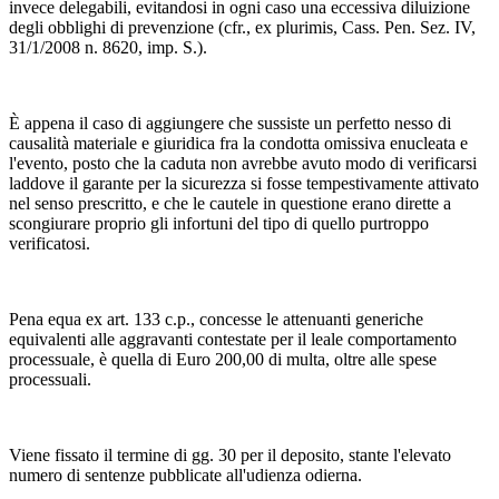
invece delegabili, evitandosi in ogni caso una eccessiva diluizione
degli obblighi di prevenzione (cfr., ex plurimis, Cass. Pen. Sez. IV,
31/1/2008 n. 8620, imp. S.).
È appena il caso di aggiungere che sussiste un perfetto nesso di
causalità materiale e giuridica fra la condotta omissiva enucleata e
l'evento, posto che la caduta non avrebbe avuto modo di verificarsi
laddove il garante per la sicurezza si fosse tempestivamente attivato
nel senso prescritto, e che le cautele in questione erano dirette a
scongiurare proprio gli infortuni del tipo di quello purtroppo
verificatosi.
Pena equa ex art. 133 c.p., concesse le attenuanti generiche
equivalenti alle aggravanti contestate per il leale comportamento
processuale, è quella di Euro 200,00 di multa, oltre alle spese
processuali.
Viene fissato il termine di gg. 30 per il deposito, stante l'elevato
numero di sentenze pubblicate all'udienza odierna.