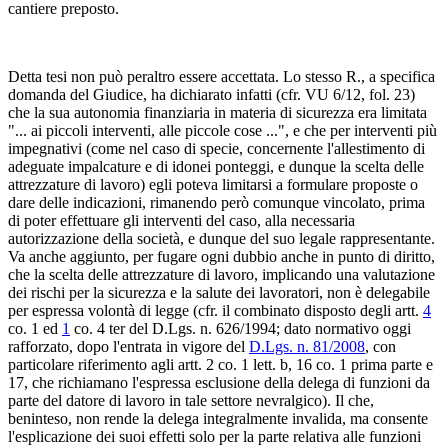
cantiere preposto.
Detta tesi non può peraltro essere accettata. Lo stesso R., a specifica
domanda del Giudice, ha dichiarato infatti (cfr. VU 6/12, fol. 23)
che la sua autonomia finanziaria in materia di sicurezza era limitata
"... ai piccoli interventi, alle piccole cose ...", e che per interventi più
impegnativi (come nel caso di specie, concernente l'allestimento di
adeguate impalcature e di idonei ponteggi, e dunque la scelta delle
attrezzature di lavoro) egli poteva limitarsi a formulare proposte o
dare delle indicazioni, rimanendo però comunque vincolato, prima
di poter effettuare gli interventi del caso, alla necessaria
autorizzazione della società, e dunque del suo legale rappresentante.
Va anche aggiunto, per fugare ogni dubbio anche in punto di diritto,
che la scelta delle attrezzature di lavoro, implicando una valutazione
dei rischi per la sicurezza e la salute dei lavoratori, non è delegabile
per espressa volontà di legge (cfr. il combinato disposto degli artt.
4
co. 1 ed
1
co. 4 ter del D.Lgs. n. 626/1994; dato normativo oggi
rafforzato, dopo l'entrata in vigore del
D.Lgs. n. 81/2008
, con
particolare riferimento agli artt. 2 co. 1 lett. b, 16 co. 1 prima parte e
17, che richiamano l'espressa esclusione della delega di funzioni da
parte del datore di lavoro in tale settore nevralgico). Il che,
beninteso, non rende la delega integralmente invalida, ma consente
l'esplicazione dei suoi effetti solo per la parte relativa alle funzioni