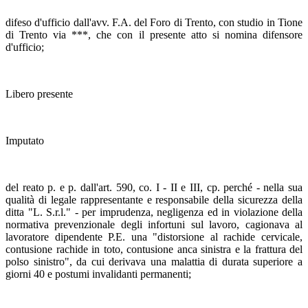
difeso d'ufficio dall'avv. F.A. del Foro di Trento, con studio in Tione
di Trento via ***, che con il presente atto si nomina difensore
d'ufficio;
Libero presente
Imputato
del reato p. e p. dall'art. 590, co. I - II e III, cp. perché - nella sua
qualità di legale rappresentante e responsabile della sicurezza della
ditta "L. S.r.l." - per imprudenza, negligenza ed in violazione della
normativa prevenzionale degli infortuni sul lavoro, cagionava al
lavoratore dipendente P.E. una "distorsione al rachide cervicale,
contusione rachide in toto, contusione anca sinistra e la frattura del
polso sinistro", da cui derivava una malattia di durata superiore a
giorni 40 e postumi invalidanti permanenti;