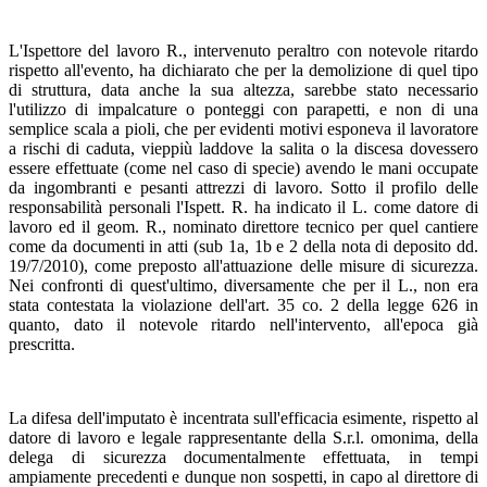
L'Ispettore del lavoro R., intervenuto peraltro con notevole ritardo
rispetto all'evento, ha dichiarato che per la demolizione di quel tipo
di struttura, data anche la sua altezza, sarebbe stato necessario
l'utilizzo di impalcature o ponteggi con parapetti, e non di una
semplice scala a pioli, che per evidenti motivi esponeva il lavoratore
a rischi di caduta, vieppiù laddove la salita o la discesa dovessero
essere effettuate (come nel caso di specie) avendo le mani occupate
da ingombranti e pesanti attrezzi di lavoro. Sotto il profilo delle
responsabilità personali l'Ispett. R. ha indicato il L. come datore di
lavoro ed il geom. R., nominato direttore tecnico per quel cantiere
come da documenti in atti (sub 1a, 1b e 2 della nota di deposito dd.
19/7/2010), come preposto all'attuazione delle misure di sicurezza.
Nei confronti di quest'ultimo, diversamente che per il L., non era
stata contestata la violazione dell'art. 35 co. 2 della legge 626 in
quanto, dato il notevole ritardo nell'intervento, all'epoca già
prescritta.
La difesa dell'imputato è incentrata sull'efficacia esimente, rispetto al
datore di lavoro e legale rappresentante della S.r.l. omonima, della
delega di sicurezza documentalmente effettuata, in tempi
ampiamente precedenti e dunque non sospetti, in capo al direttore di