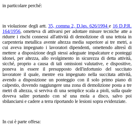
in particolare perché:
in violazione degli artt.
35, comma 2, D.lgs. 626/1994
e
16 D.P.R.
164/1956
, ometteva di attivarsi per adottare misure tecniche atte a
ridurre i rischi connessi all'attività di demolizione di una tettoia in
carpenteria metallica avente altezza media superiore ai tre metri, a
cui aveva impegnato i lavoratori dipendenti, omettendo altresì di
mettere a disposizione degli stessi adeguate impalcature e ponteggi
idonei, per altezza, allo svolgimento in sicurezza di detta attività,
sicché, proprio a causa di tali omissioni valutative, e dispositive,
poneva in essere il presupposto dell'infortunio del succitato
lavoratore il quale, mentre era impegnato nella succitata attività,
avendo a disposizione un ponteggio con il solo primo piano di
calpestio, dovendo raggiungere una zona di demolizione posta a tre
metri di altezza, si serviva di una semplice scala a pioli, sulla quale
doveva salire portando con sé una mola a disco, salvo poi
sbilanciarsi e cadere a terra riportando le lesioni sopra evidenziate.
In cui è parte offesa: