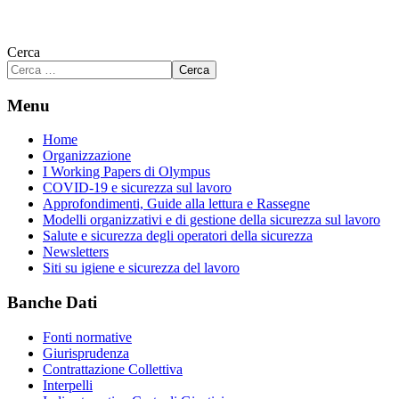
Cerca
Cerca
Menu
Home
Organizzazione
I Working Papers di Olympus
COVID-19 e sicurezza sul lavoro
Approfondimenti, Guide alla lettura e Rassegne
Modelli organizzativi e di gestione della sicurezza sul lavoro
Salute e sicurezza degli operatori della sicurezza
Newsletters
Siti su igiene e sicurezza del lavoro
Banche Dati
Fonti normative
Giurisprudenza
Contrattazione Collettiva
Interpelli