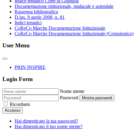
Indice tematico Corte di Giustizia
Documentazione istituzionale, sindacale e aziendale
Rassegna bibliografica
D.lgs. 9 aprile 2008, n. 81
Indici tematici
CoReCo Marche Documentazione Istituzionale
CoReCo Marche Documentazione Istituzionale (Cronologico)
User Menu
PRIN INSPIRE
Login Form
Nome utente
Password
Mostra password
Ricordami
Accesso
Hai dimenticato la tua password?
Hai dimenticato il tuo nome utente?