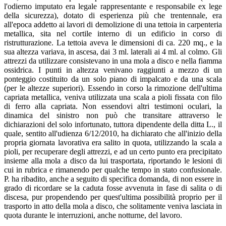
l'odierno imputato era legale rappresentante e responsabile ex lege
della sicurezza), dotato di esperienza più che trentennale, era
all'epoca addetto ai lavori di demolizione di una tettoia in carpenteria
metallica, sita nel cortile interno di un edificio in corso di
ristrutturazione. La tettoia aveva le dimensioni di ca. 220 mq., e la
sua altezza variava, in ascesa, dai 3 ml. laterali ai 4 ml. al colmo. Gli
attrezzi da utilizzare consistevano in una mola a disco e nella fiamma
ossidrica. I punti in altezza venivano raggiunti a mezzo di un
ponteggio costituito da un solo piano di impalcato e da una scala
(per le altezze superiori). Essendo in corso la rimozione dell'ultima
capriata metallica, veniva utilizzata una scala a pioli fissata con filo
di ferro alla capriata. Non essendovi altri testimoni oculari, la
dinamica del sinistro non può che transitare attraverso le
dichiarazioni del solo infortunato, tuttora dipendente della ditta L., il
quale, sentito all'udienza 6/12/2010, ha dichiarato che all'inizio della
propria giornata lavorativa era salito in quota, utilizzando la scala a
pioli, per recuperare degli attrezzi, e ad un certo punto era precipitato
insieme alla mola a disco da lui trasportata, riportando le lesioni di
cui in rubrica e rimanendo per qualche tempo in stato confusionale.
P. ha ribadito, anche a seguito di specifica domanda, di non essere in
grado di ricordare se la caduta fosse avvenuta in fase di salita o di
discesa, pur propendendo per quest'ultima possibilità proprio per il
trasporto in atto della mola a disco, che solitamente veniva lasciata in
quota durante le interruzioni, anche notturne, del lavoro.