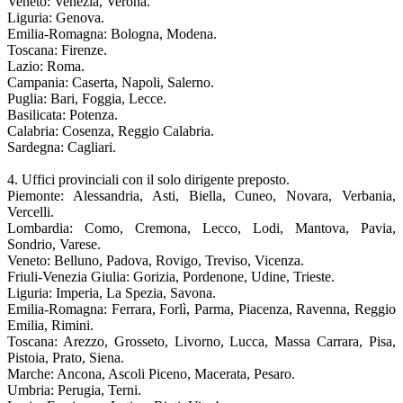
Veneto: Venezia, Verona.
Liguria: Genova.
Emilia-Romagna: Bologna, Modena.
Toscana: Firenze.
Lazio: Roma.
Campania: Caserta, Napoli, Salerno.
Puglia: Bari, Foggia, Lecce.
Basilicata: Potenza.
Calabria: Cosenza, Reggio Calabria.
Sardegna: Cagliari.
4. Uffici provinciali con il solo dirigente preposto.
Piemonte: Alessandria, Asti, Biella, Cuneo, Novara, Verbania,
Vercelli.
Lombardia: Como, Cremona, Lecco, Lodi, Mantova, Pavia,
Sondrio, Varese.
Veneto: Belluno, Padova, Rovigo, Treviso, Vicenza.
Friuli-Venezia Giulia: Gorizia, Pordenone, Udine, Trieste.
Liguria: Imperia, La Spezia, Savona.
Emilia-Romagna: Ferrara, Forlì, Parma, Piacenza, Ravenna, Reggio
Emilia, Rimini.
Toscana: Arezzo, Grosseto, Livorno, Lucca, Massa Carrara, Pisa,
Pistoia, Prato, Siena.
Marche: Ancona, Ascoli Piceno, Macerata, Pesaro.
Umbria: Perugia, Terni.