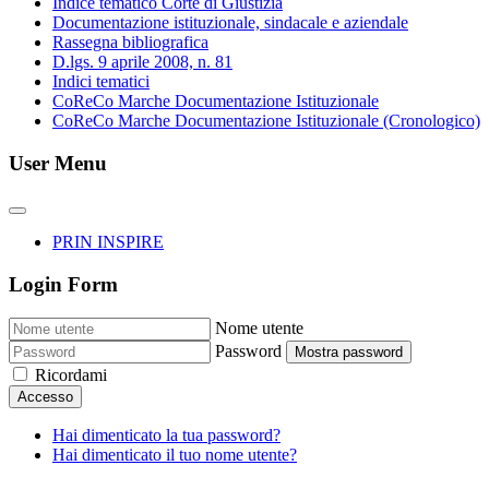
Indice tematico Corte di Giustizia
Documentazione istituzionale, sindacale e aziendale
Rassegna bibliografica
D.lgs. 9 aprile 2008, n. 81
Indici tematici
CoReCo Marche Documentazione Istituzionale
CoReCo Marche Documentazione Istituzionale (Cronologico)
User Menu
PRIN INSPIRE
Login Form
Nome utente
Password
Mostra password
Ricordami
Accesso
Hai dimenticato la tua password?
Hai dimenticato il tuo nome utente?