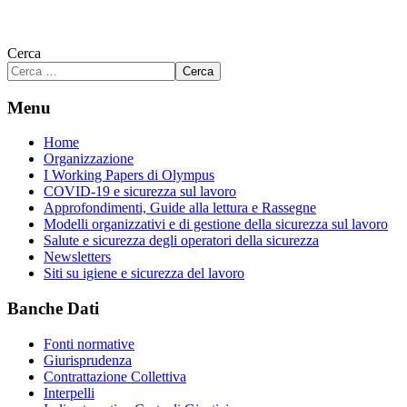
Cerca
Cerca
Menu
Home
Organizzazione
I Working Papers di Olympus
COVID-19 e sicurezza sul lavoro
Approfondimenti, Guide alla lettura e Rassegne
Modelli organizzativi e di gestione della sicurezza sul lavoro
Salute e sicurezza degli operatori della sicurezza
Newsletters
Siti su igiene e sicurezza del lavoro
Banche Dati
Fonti normative
Giurisprudenza
Contrattazione Collettiva
Interpelli