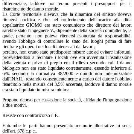
differenziale, laddove non erano presenti i presupposti per il
risarcimento de danno morale.
La Corte territoriale rilevava che la dinamica del sinistro doveva
ritenersi pacifica e che nel conferimento dell'incarico alla ditta
appaltatrice GIOMO era stato comunicato che direttore dei lavori
sarebbe stato l'ingegnere V., dipendente della società committente, la
quale, pertanto, non poteva ritenersi esonerata da responsabilità,
avendo l'obbligo di controllare lo stato dei luoghi prima di fare
rientrare gli operai nei locali interessati dai lavori;
peraltro, non erano state predisposte misure atte ad evitare infortuni,
provvedendosi a recintare i locali ove era avvenuta l'installazione
della vetrata e privo di pregio era il rilievo secondo cui il danno
biologico non era stato liquidato correttamente, essendo inferiore al
6%, secondo la normativa 38/2000 e quindi non indennizzabile
dall'INAIL, restando conseguentemente a carico del datore l'obbligo
risarcitolo nella misura del 3,5% accertata, laddove il danno morale
era stato liquidato in misura minima.
Propone ricorso per cassazione la società, affidando l'impugnazione
a due motivi.
Resiste con controricorso il F..
Entrambe le parti hanno presentato memorie illustrative ai sensi
dell'art. 378 c.p.c..