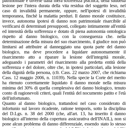
patrimoniale e diverse dalla mera sofferenza psichica, della suddetta
lesione per l'intera durata della vita residua del soggetto leso, nel
caso di invalidità permanente, oppure, nell'ipotesi di invalidità
temporanea, finchè la malattia perduri. Il danno morale costituisce,
invece, autonoma ipotesi di danno non patrimoniale risarcibile al
verificarsi di determinati presupposti, collegato intimamente all'entità
ed intensità della sofferenza e dotato di piena autonomia ontologica
rispetto al danno biologico, con la conseguenza che. nella
determinazione della misura del suo risarcimento, il giudice non può
limitarsi ad attribuire al danneggiato una quota parte del danno
biologico, ma deve procedere a liquidare autonomamente il
risarcimento atto a riparare la lesione dell'integrità morale,
adeguando i parametri del risarcimento alla predetta entità della
sofferenza e del dolore, oltre che, in ipotesi particolari, alla lesione
della dignità della persona, (cfr. Cass. 22 marzo 2007, che richiama
Cass. 12 maggio 2006, n. 11039). Nella specie la Corte del merito
ha ritenuto correttamente liquidato il danno morale nella misura
minima del 30% di quella complessiva del danno biologico, tenuto
conto di ragionevoli criteri, quali l'entità del nocumento patito e l'età
dell'infortunato.
Quanto al danno biologico, trattandosi nel caso considerato di
infortunio sul lavoro ricadente, ratione temporis, sotto la disciplina
del D.Lgs. n. 38 del 2000 (che, all'art. 13, ha inserito il danno
biologico all'interno della copertura assicurativa dell'INAIL), non si
pone alcun problema di danno differenziale, essendo stato lo stesso