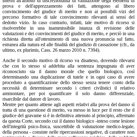
interni all'ambito di discrezionalità di valutazione degli elementi di
prova e dell'apprezzamento dei fatti, attengono al libero
convincimento del giudice di merito e non ai possibili vizi del
percorso formativo di tale convincimento rilevanti ai sensi del
dedotto vizio. In caso contrario, infatti, tale motivo di ricorso si
risolverebbe in una inammissibile istanza di revisione delle
valutazioni e dei convincimenti del giudice di merito, e perciò in una
richiesta diretta all'ottenimento di una nuova pronuncia sul fatto,
estranea alla natura ed alle finalità del giudizio di cassazione (cfr., da
ultimo, ex plurimis, Cass. 26 marzo 2010 n. 7394).
Anche il secondo motivo di ricorso va disatteso, dovendo rilevarsi
che con lo stesso si addebita alla sentenza impugnata di aver
riconosciuto sia il danno morale che quello biologico, così
determinando una duplicazione di tutele e in ogni caso di avere
proceduto a quantificazione dello stesso senza tenere conto della
necessità di determinare secondo i criteri civilistici il relativo
ammontare, per poi quantificare il solo danno differenziale,
risarcibile dal datore di lavoro.
Mentre per quanto attiene agli aspetti relativi alla prova del danno sì
tratta di una questione di merito, va messo in luce per il resto che il
giudice del gravame si è in definitiva attenuto al principio, affermato
da questa Corte, secondo cui il danno biologico -inteso come lesione
dell'integrità psico-fisica, suscettibile di valutazione medico-legale,
della persona - consiste nelle ripercussioni negative, di carattere non