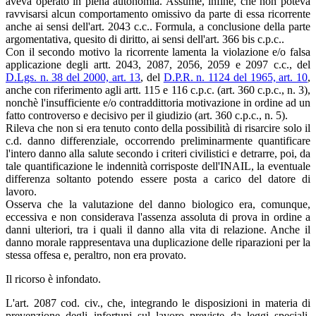
aveva operato in piena autonomia. Assume, infine, che non poteva
ravvisarsi alcun comportamento omissivo da parte di essa ricorrente
anche ai sensi dell'art. 2043 c.c.. Formula, a conclusione della parte
argomentativa, quesito di diritto, ai sensi dell'art. 366 bis c.p.c..
Con il secondo motivo la ricorrente lamenta la violazione e/o falsa
applicazione degli artt. 2043, 2087, 2056, 2059 e 2097 c.c., del
D.Lgs. n. 38 del 2000, art. 13
, del
D.P.R. n. 1124 del 1965, art. 10
,
anche con riferimento agli artt. 115 e 116 c.p.c. (art. 360 c.p.c., n. 3),
nonchè l'insufficiente e/o contraddittoria motivazione in ordine ad un
fatto controverso e decisivo per il giudizio (art. 360 c.p.c., n. 5).
Rileva che non si era tenuto conto della possibilità di risarcire solo il
c.d. danno differenziale, occorrendo preliminarmente quantificare
l'intero danno alla salute secondo i criteri civilistici e detrarre, poi, da
tale quantificazione le indennità corrisposte dell'INAIL, la eventuale
differenza soltanto potendo essere posta a carico del datore di
lavoro.
Osserva che la valutazione del danno biologico era, comunque,
eccessiva e non considerava l'assenza assoluta di prova in ordine a
danni ulteriori, tra i quali il danno alla vita di relazione. Anche il
danno morale rappresentava una duplicazione delle riparazioni per la
stessa offesa e, peraltro, non era provato.
Il ricorso è infondato.
L'art. 2087 cod. civ., che, integrando le disposizioni in materia di
prevenzione degli infortuni sul lavoro previste da leggi speciali,