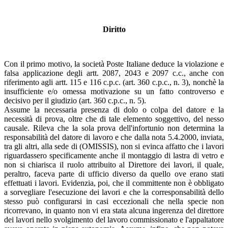
Diritto
Con il primo motivo, la società Poste Italiane deduce la violazione e
falsa applicazione degli artt. 2087, 2043 e 2097 c.c., anche con
riferimento agli artt. 115 e 116 c.p.c. (art. 360 c.p.c., n. 3), nonchè la
insufficiente e/o omessa motivazione su un fatto controverso e
decisivo per il giudizio (art. 360 c.p.c., n. 5).
Assume la necessaria presenza di dolo o colpa del datore e la
necessità di prova, oltre che di tale elemento soggettivo, del nesso
causale. Rileva che la sola prova dell'infortunio non determina la
responsabilità del datore di lavoro e che dalla nota 5.4.2000, inviata,
tra gli altri, alla sede di (OMISSIS), non si evinca affatto che i lavori
riguardassero specificamente anche il montaggio di lastra di vetro e
non si chiarisca il ruolo attribuito al Direttore dei lavori, il quale,
peraltro, faceva parte di ufficio diverso da quello ove erano stati
effettuati i lavori. Evidenzia, poi, che il committente non è obbligato
a sorvegliare l'esecuzione dei lavori e che la corresponsabilità dello
stesso può configurarsi in casi eccezionali che nella specie non
ricorrevano, in quanto non vi era stata alcuna ingerenza del direttore
dei lavori nello svolgimento del lavoro commissionato e l'appaltatore