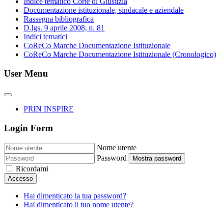
Indice tematico Corte di Giustizia
Documentazione istituzionale, sindacale e aziendale
Rassegna bibliografica
D.lgs. 9 aprile 2008, n. 81
Indici tematici
CoReCo Marche Documentazione Istituzionale
CoReCo Marche Documentazione Istituzionale (Cronologico)
User Menu
PRIN INSPIRE
Login Form
Nome utente
Password
Mostra password
Ricordami
Accesso
Hai dimenticato la tua password?
Hai dimenticato il tuo nome utente?