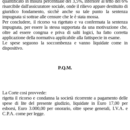
quantificato in misura percentuale del 3,5%, inferiore al tetto del 6%
risarcibile dall'assicuratore sociale, onde il rilievo appare destituito di
giuridico fondamento, sicchè anche su tale punto la sentenza
impugnata si sottrae alle censure che le è stata mossa.
Per concludere, il ricorso va rigettato e va confermata la sentenza
impugnata, per essere la stessa supportata da una motivazione che,
oltre ad essere congrua e priva di salti logici, ha fatto corretta
applicazione della normativa applicabile alla fattispecie in esame.
Le spese seguono la soccombenza e vanno liquidate come in
dispositivo.
P.Q.M.
La Corte cosi provvede:
rigetta il ricorso e condanna la società ricorrente a pagamento delle
spese di lite del presente giudizio, liquidate in Euro 17,00 per
esborsi, Euro 3.000,00 per onorario, oltre spese generali, I.V.A. e
C.P.A. come per legge.