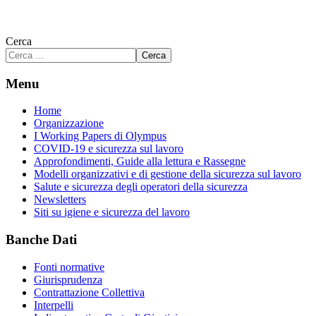
Cerca
Cerca
Menu
Home
Organizzazione
I Working Papers di Olympus
COVID-19 e sicurezza sul lavoro
Approfondimenti, Guide alla lettura e Rassegne
Modelli organizzativi e di gestione della sicurezza sul lavoro
Salute e sicurezza degli operatori della sicurezza
Newsletters
Siti su igiene e sicurezza del lavoro
Banche Dati
Fonti normative
Giurisprudenza
Contrattazione Collettiva
Interpelli