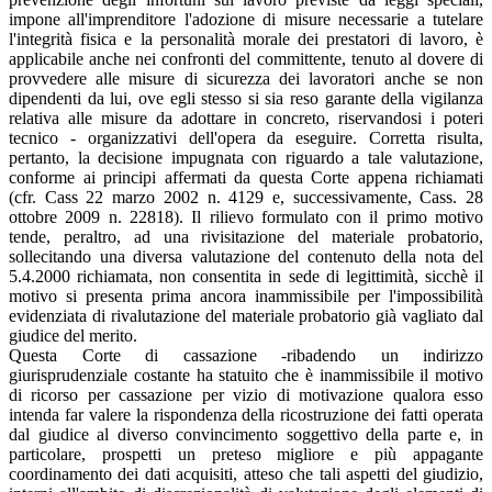
impone all'imprenditore l'adozione di misure necessarie a tutelare
l'integrità fisica e la personalità morale dei prestatori di lavoro, è
applicabile anche nei confronti del committente, tenuto al dovere di
provvedere alle misure di sicurezza dei lavoratori anche se non
dipendenti da lui, ove egli stesso si sia reso garante della vigilanza
relativa alle misure da adottare in concreto, riservandosi i poteri
tecnico - organizzativi dell'opera da eseguire. Corretta risulta,
pertanto, la decisione impugnata con riguardo a tale valutazione,
conforme ai principi affermati da questa Corte appena richiamati
(cfr. Cass 22 marzo 2002 n. 4129 e, successivamente, Cass. 28
ottobre 2009 n. 22818). Il rilievo formulato con il primo motivo
tende, peraltro, ad una rivisitazione del materiale probatorio,
sollecitando una diversa valutazione del contenuto della nota del
5.4.2000 richiamata, non consentita in sede di legittimità, sicchè il
motivo si presenta prima ancora inammissibile per l'impossibilità
evidenziata di rivalutazione del materiale probatorio già vagliato dal
giudice del merito.
Questa Corte di cassazione -ribadendo un indirizzo
giurisprudenziale costante ha statuito che è inammissibile il motivo
di ricorso per cassazione per vizio di motivazione qualora esso
intenda far valere la rispondenza della ricostruzione dei fatti operata
dal giudice al diverso convincimento soggettivo della parte e, in
particolare, prospetti un preteso migliore e più appagante
coordinamento dei dati acquisiti, atteso che tali aspetti del giudizio,