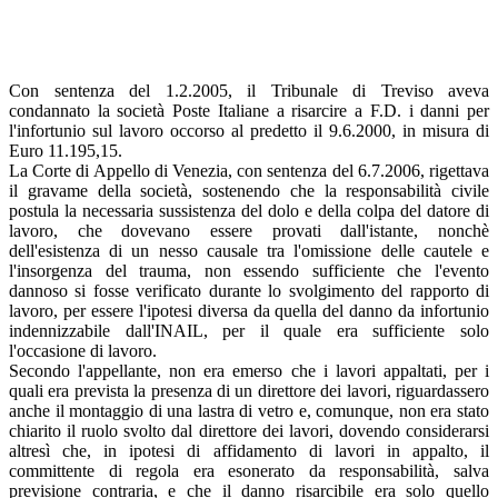
Con sentenza del 1.2.2005, il Tribunale di Treviso aveva
condannato la società Poste Italiane a risarcire a F.D. i danni per
l'infortunio sul lavoro occorso al predetto il 9.6.2000, in misura di
Euro 11.195,15.
La Corte di Appello di Venezia, con sentenza del 6.7.2006, rigettava
il gravame della società, sostenendo che la responsabilità civile
postula la necessaria sussistenza del dolo e della colpa del datore di
lavoro, che dovevano essere provati dall'istante, nonchè
dell'esistenza di un nesso causale tra l'omissione delle cautele e
l'insorgenza del trauma, non essendo sufficiente che l'evento
dannoso si fosse verificato durante lo svolgimento del rapporto di
lavoro, per essere l'ipotesi diversa da quella del danno da infortunio
indennizzabile dall'INAIL, per il quale era sufficiente solo
l'occasione di lavoro.
Secondo l'appellante, non era emerso che i lavori appaltati, per i
quali era prevista la presenza di un direttore dei lavori, riguardassero
anche il montaggio di una lastra di vetro e, comunque, non era stato
chiarito il ruolo svolto dal direttore dei lavori, dovendo considerarsi
altresì che, in ipotesi di affidamento di lavori in appalto, il
committente di regola era esonerato da responsabilità, salva
previsione contraria, e che il danno risarcibile era solo quello