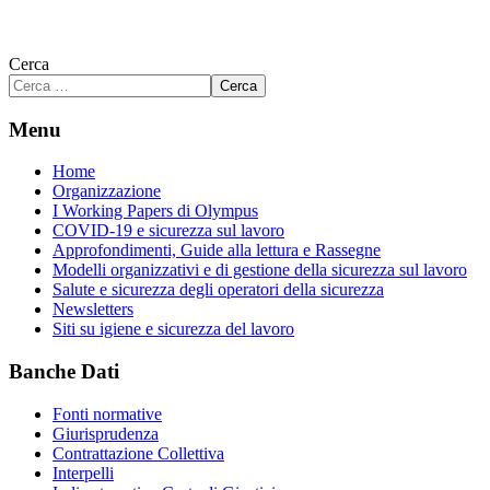
Cerca
Cerca
Menu
Home
Organizzazione
I Working Papers di Olympus
COVID-19 e sicurezza sul lavoro
Approfondimenti, Guide alla lettura e Rassegne
Modelli organizzativi e di gestione della sicurezza sul lavoro
Salute e sicurezza degli operatori della sicurezza
Newsletters
Siti su igiene e sicurezza del lavoro
Banche Dati
Fonti normative
Giurisprudenza
Contrattazione Collettiva
Interpelli