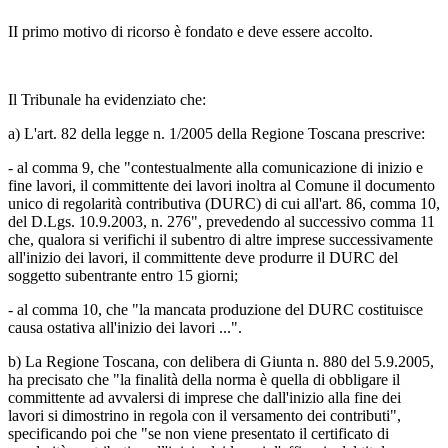
II primo motivo di ricorso è fondato e deve essere accolto.
Il Tribunale ha evidenziato che:
a) L'art. 82 della legge n. 1/2005 della Regione Toscana prescrive:
- al comma 9, che "contestualmente alla comunicazione di inizio e
fine lavori, il committente dei lavori inoltra al Comune il documento
unico di regolarità contributiva (DURC) di cui all'art. 86, comma 10,
del D.Lgs. 10.9.2003, n. 276", prevedendo al successivo comma 11
che, qualora si verifichi il subentro di altre imprese successivamente
all'inizio dei lavori, il committente deve produrre il DURC del
soggetto subentrante entro 15 giorni;
- al comma 10, che "la mancata produzione del DURC costituisce
causa ostativa all'inizio dei lavori ...".
b) La Regione Toscana, con delibera di Giunta n. 880 del 5.9.2005,
ha precisato che "la finalità della norma è quella di obbligare il
committente ad avvalersi di imprese che dall'inizio alla fine dei
lavori si dimostrino in regola con il versamento dei contributi",
specificando poi che "se non viene presentato il certificato di