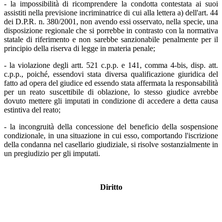
- la impossibilità di ricomprendere la condotta contestata ai suoi
assistiti nella previsione incriminatrice di cui alla lettera a) dell'art. 44
dei D.P.R. n. 380/2001, non avendo essi osservato, nella specie, una
disposizione regionale che si porrebbe in contrasto con la normativa
statale di riferimento e non sarebbe sanzionabile penalmente per il
principio della riserva di legge in materia penale;
- la violazione degli artt. 521 c.p.p. e 141, comma 4-bis, disp. att.
c.p.p., poiché, essendovi stata diversa qualificazione giuridica del
fatto ad opera del giudice ed essendo stata affermata la responsabilità
per un reato suscettibile di oblazione, lo stesso giudice avrebbe
dovuto mettere gli imputati in condizione di accedere a detta causa
estintiva del reato;
- la incongruità della concessione del beneficio della sospensione
condizionale, in una situazione in cui esso, comportando l'iscrizione
della condanna nel casellario giudiziale, si risolve sostanzialmente in
un pregiudizio per gli imputati.
Diritto