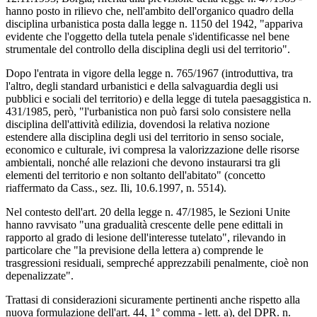
hanno posto in rilievo che, nell'ambito dell'organico quadro della
disciplina urbanistica posta dalla legge n. 1150 del 1942, "appariva
evidente che l'oggetto della tutela penale s'identificasse nel bene
strumentale del controllo della disciplina degli usi del territorio".
Dopo l'entrata in vigore della legge n. 765/1967 (introduttiva, tra
l'altro, degli standard urbanistici e della salvaguardia degli usi
pubblici e sociali del territorio) e della legge di tutela paesaggistica n.
431/1985, però, "l'urbanistica non può farsi solo consistere nella
disciplina dell'attività edilizia, dovendosi la relativa nozione
estendere alla disciplina degli usi del territorio in senso sociale,
economico e culturale, ivi compresa la valorizzazione delle risorse
ambientali, nonché alle relazioni che devono instaurarsi tra gli
elementi del territorio e non soltanto dell'abitato" (concetto
riaffermato da Cass., sez. Ili, 10.6.1997, n. 5514).
Nel contesto dell'art. 20 della legge n. 47/1985, le Sezioni Unite
hanno ravvisato "una gradualità crescente delle pene edittali in
rapporto al grado di lesione dell'interesse tutelato", rilevando in
particolare che "la previsione della lettera a) comprende le
trasgressioni residuali, sempreché apprezzabili penalmente, cioè non
depenalizzate".
Trattasi di considerazioni sicuramente pertinenti anche rispetto alla
nuova formulazione dell'art. 44, 1° comma - lett. a), del DPR. n.