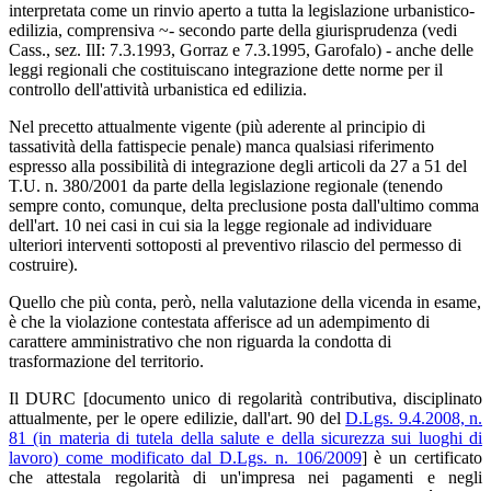
interpretata come un rinvio aperto a tutta la legislazione urbanistico-
edilizia, comprensiva ~- secondo parte della giurisprudenza (vedi
Cass., sez. IlI: 7.3.1993, Gorraz e 7.3.1995, Garofalo) - anche delle
leggi regionali che costituiscano integrazione dette norme per il
controllo dell'attività urbanistica ed edilizia.
Nel precetto attualmente vigente (più aderente al principio di
tassatività della fattispecie penale) manca qualsiasi riferimento
espresso alla possibilità di integrazione degli articoli da 27 a 51 del
T.U. n. 380/2001 da parte della legislazione regionale (tenendo
sempre conto, comunque, delta preclusione posta dall'ultimo comma
dell'art. 10 nei casi in cui sia la legge regionale ad individuare
ulteriori interventi sottoposti al preventivo rilascio del permesso di
costruire).
Quello che più conta, però, nella valutazione della vicenda in esame,
è che la violazione contestata afferisce ad un adempimento di
carattere amministrativo che non riguarda la condotta di
trasformazione del territorio.
Il DURC [documento unico di regolarità contributiva, disciplinato
attualmente, per le opere edilizie, dall'art. 90 del
D.Lgs. 9.4.2008, n.
81 (in materia di tutela della salute e della sicurezza sui luoghi di
lavoro) come modificato dal D.Lgs. n. 106/2009
] è un certificato
che attestala regolarità di un'impresa nei pagamenti e negli