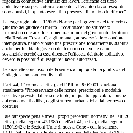
regolarità contributiva all'inizio dei lavori, l'efficacia del titolo
abilitativo è sospesa automaticamente ... Pertanto i lavori eseguiti
sono abusivi, in quanto eseguiti in presenza di un titolo inefficace".
La legge regionale n. 1/2005 (Norme per il governo del territorio) - a
giudizio del giudice di merito - "costituisce uno strumento
urbanistico ed è anzi lo strumento-cardine del governo del territorio
nella Regione Toscana", e gli imputati, attraverso la loro condotta
intempestiva, hanno violato una prescrizione fondamentale, stabilita
anche per finalità di governo del territorio ed avente natura
sostanziale perché da essa dipende l'efficacia del titolo abilitativo,
ovvero la possibilità di eseguire i lavori autorizzati.
Le anzidette conclusioni della sentenza impugnata - a giudizio del
Collegio - non sono condivisibili.
L'art. 44, 1° comma - lett. a), del DPR. n. 380/2001 sanziona
attualmente "l'inosservanza delle norme, prescrizioni e modalità
esecutive previste dal presente titolo, in quanto applicabili, nonché
dai regolamenti edilizi, dagli strumenti urbanistici e dal permesso di
costruire".
Tale fattispecie penale trova i propri precedenti normativi nell'art. 20,
lett. a), della legge n. 47/1985 e nell'art. 41, lett. a), della legge n.
1150/1942 e le Sezioni Unite di questa Corte - con la sentenza
12.11.1993, Borgia, riferita alla previsione della legge n. 47/1985 -