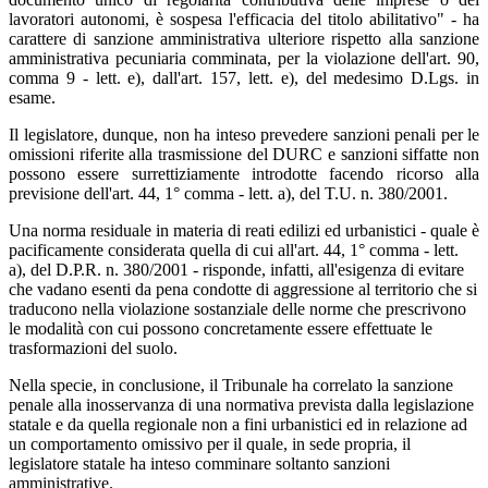
lavoratori autonomi, è sospesa l'efficacia del titolo abilitativo" - ha
carattere di sanzione amministrativa ulteriore rispetto alla sanzione
amministrativa pecuniaria comminata, per la violazione dell'art. 90,
comma 9 - lett. e), dall'art. 157, lett. e), del medesimo D.Lgs. in
esame.
Il legislatore, dunque, non ha inteso prevedere sanzioni penali per le
omissioni riferite alla trasmissione del DURC e sanzioni siffatte non
possono essere surrettiziamente introdotte facendo ricorso alla
previsione dell'art. 44, 1° comma - lett. a), del T.U. n. 380/2001.
Una norma residuale in materia di reati edilizi ed urbanistici - quale è
pacificamente considerata quella di cui all'art. 44, 1° comma - lett.
a), del D.P.R. n. 380/2001 - risponde, infatti, all'esigenza di evitare
che vadano esenti da pena condotte di aggressione al territorio che si
traducono nella violazione sostanziale delle norme che prescrivono
le modalità con cui possono concretamente essere effettuate le
trasformazioni del suolo.
Nella specie, in conclusione, il Tribunale ha correlato la sanzione
penale alla inosservanza di una normativa prevista dalla legislazione
statale e da quella regionale non a fini urbanistici ed in relazione ad
un comportamento omissivo per il quale, in sede propria, il
legislatore statale ha inteso comminare soltanto sanzioni
amministrative.