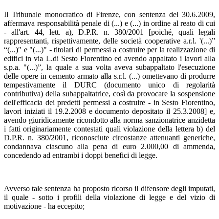
Il Tribunale monocratico di Firenze, con sentenza del 30.6.2009,
affermava responsabilità penale di (...) e (...) in ordine al reato di cui
- all'art. 44, lett. a), D.P.R. n. 380/2001 [poiché, quali legali
rappresentanti, rispettivamente, delle società cooperative a.r.l. '(...)”
“(...)" e "(...)" - titolari di permessi a costruire per la realizzazione di
edifici in via L.di Sesto Fiorentino ed avendo appaltato i lavori alla
s.p.a. "(...)”, la quale a sua volta aveva subappaltato l'esecuzione
delle opere in cemento armato alla s.r.l. (...) omettevano di produrre
tempestivamente il DURC (documento unico di regolarità
contributiva) della subappaltatrice, così da provocare la sospensione
dell'efficacia dei predetti permessi a costruire - in Sesto Fiorentino,
lavori iniziati il 19.2.2008 e documento depositato il 25.3.2008] e,
avendo giuridicamente ricondotto alla norma sanzionatrice anzidetta
i fatti originariamente contestati quali violazione della lettera b) del
D.P.R. n. 380/2001, riconosciute circostanze attenuanti generiche,
condannava ciascuno alla pena di euro 2.000,00 di ammenda,
concedendo ad entrambi i doppi benefici di legge.
Avverso tale sentenza ha proposto ricorso il difensore degli imputati,
il quale - sotto i profili della violazione di legge e del vizio di
motivazione - ha eccepito;