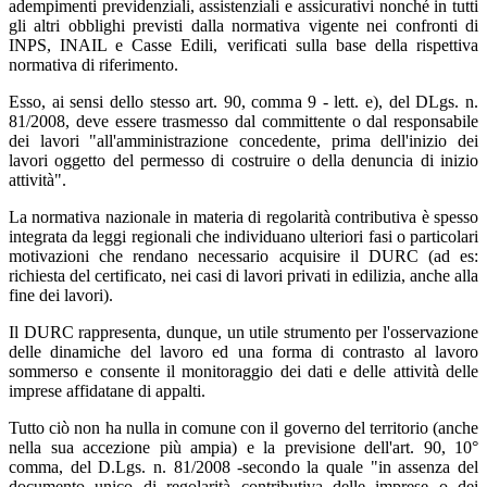
adempimenti previdenziali, assistenziali e assicurativi nonché in tutti
gli altri obblighi previsti dalla normativa vigente nei confronti di
INPS, INAIL e Casse Edili, verificati sulla base della rispettiva
normativa di riferimento.
Esso, ai sensi dello stesso art. 90, comma 9 - lett. e), del DLgs. n.
81/2008, deve essere trasmesso dal committente o dal responsabile
dei lavori "all'amministrazione concedente, prima dell'inizio dei
lavori oggetto del permesso di costruire o della denuncia di inizio
attività".
La normativa nazionale in materia di regolarità contributiva è spesso
integrata da leggi regionali che individuano ulteriori fasi o particolari
motivazioni che rendano necessario acquisire il DURC (ad es:
richiesta del certificato, nei casi di lavori privati in edilizia, anche alla
fine dei lavori).
Il DURC rappresenta, dunque, un utile strumento per l'osservazione
delle dinamiche del lavoro ed una forma di contrasto al lavoro
sommerso e consente il monitoraggio dei dati e delle attività delle
imprese affidatane di appalti.
Tutto ciò non ha nulla in comune con il governo del territorio (anche
nella sua accezione più ampia) e la previsione dell'art. 90, 10°
comma, del D.Lgs. n. 81/2008 -secondo la quale "in assenza del
documento unico di regolarità contributiva delle imprese o dei