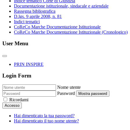
Indice tematico Corte di Giustizia
Documentazione istituzionale, sindacale e aziendale
Rassegna bibliografica
D.lgs. 9 aprile 2008, n. 81
Indici tematici
CoReCo Marche Documentazione Istituzionale
CoReCo Marche Documentazione Istituzionale (Cronologico)
User Menu
PRIN INSPIRE
Login Form
Nome utente
Password
Mostra password
Ricordami
Accesso
Hai dimenticato la tua password?
Hai dimenticato il tuo nome utente?