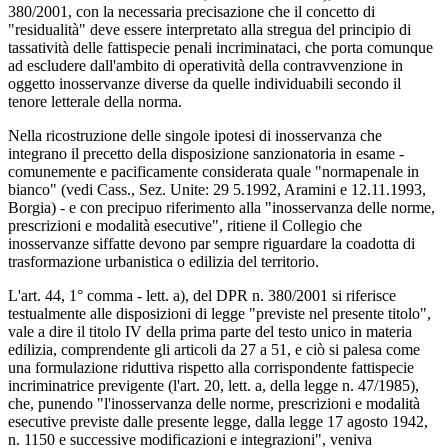
380/2001, con la necessaria precisazione che il concetto di
"residualità" deve essere interpretato alla stregua del principio di
tassatività delle fattispecie penali incriminataci, che porta comunque
ad escludere dall'ambito di operatività della contravvenzione in
oggetto inosservanze diverse da quelle individuabili secondo il
tenore letterale della norma.
Nella ricostruzione delle singole ipotesi di inosservanza che
integrano il precetto della disposizione sanzionatoria in esame -
comunemente e pacificamente considerata quale "normapenale in
bianco" (vedi Cass., Sez. Unite: 29 5.1992, Aramini e 12.11.1993,
Borgia) - e con precipuo riferimento alla "inosservanza delle norme,
prescrizioni e modalità esecutive", ritiene il Collegio che
inosservanze siffatte devono par sempre riguardare la coadotta di
trasformazione urbanistica o edilizia del territorio.
L'art. 44, 1° comma - lett. a), del DPR n. 380/2001 si riferisce
testualmente alle disposizioni di legge "previste nel presente titolo",
vale a dire il titolo IV della prima parte del testo unico in materia
edilizia, comprendente gli articoli da 27 a 51, e ciò si palesa come
una formulazione riduttiva rispetto alla corrispondente fattispecie
incriminatrice previgente (l'art. 20, lett. a, della legge n. 47/1985),
che, punendo "l'inosservanza delle norme, prescrizioni e modalità
esecutive previste dalle presente legge, dalla legge 17 agosto 1942,
n. 1150 e successive modificazioni e integrazioni", veniva