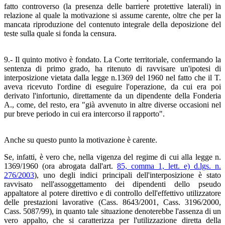
fatto controverso (la presenza delle barriere protettive laterali) in
relazione al quale la motivazione si assume carente, oltre che per la
mancata riproduzione del contenuto integrale della deposizione del
teste sulla quale si fonda la censura.
9.- Il quinto motivo è fondato. La Corte territoriale, confermando la
sentenza di primo grado, ha ritenuto di ravvisare un'ipotesi di
interposizione vietata dalla legge n.1369 del 1960 nel fatto che il T.
aveva ricevuto l'ordine di eseguire l'operazione, da cui era poi
derivato l'infortunio, direttamente da un dipendente della Fonderia
A., come, del resto, era "già avvenuto in altre diverse occasioni nel
pur breve periodo in cui era intercorso il rapporto".
Anche su questo punto la motivazione è carente.
Se, infatti, è vero che, nella vigenza del regime di cui alla legge n.
1369/1960 (ora abrogata dall'art.
85, comma 1, lett. e) d.lgs. n.
276/2003
), uno degli indici principali dell'interposizione è stato
ravvisato nell'assoggettamento dei dipendenti dello pseudo
appaltatore al potere direttivo e di controllo dell'effettivo utilizzatore
delle prestazioni lavorative (Cass. 8643/2001, Cass. 3196/2000,
Cass. 5087/99), in quanto tale situazione denoterebbe l'assenza di un
vero appalto, che si caratterizza per l'utilizzazione diretta della