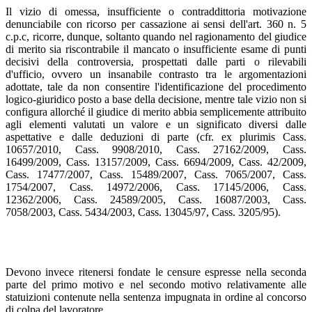
Il vizio di omessa, insufficiente o contraddittoria motivazione
denunciabile con ricorso per cassazione ai sensi dell'art. 360 n. 5
c.p.c, ricorre, dunque, soltanto quando nel ragionamento del giudice
di merito sia riscontrabile il mancato o insufficiente esame di punti
decisivi della controversia, prospettati dalle parti o rilevabili
d'ufficio, ovvero un insanabile contrasto tra le argomentazioni
adottate, tale da non consentire l'identificazione del procedimento
logico-giuridico posto a base della decisione, mentre tale vizio non si
configura allorché il giudice di merito abbia semplicemente attribuito
agli elementi valutati un valore e un significato diversi dalle
aspettative e dalle deduzioni di parte (cfr. ex plurimis Cass.
10657/2010, Cass. 9908/2010, Cass. 27162/2009, Cass.
16499/2009, Cass. 13157/2009, Cass. 6694/2009, Cass. 42/2009,
Cass. 17477/2007, Cass. 15489/2007, Cass. 7065/2007, Cass.
1754/2007, Cass. 14972/2006, Cass. 17145/2006, Cass.
12362/2006, Cass. 24589/2005, Cass. 16087/2003, Cass.
7058/2003, Cass. 5434/2003, Cass. 13045/97, Cass. 3205/95).
Devono invece ritenersi fondate le censure espresse nella seconda
parte del primo motivo e nel secondo motivo relativamente alle
statuizioni contenute nella sentenza impugnata in ordine al concorso
di colpa del lavoratore.