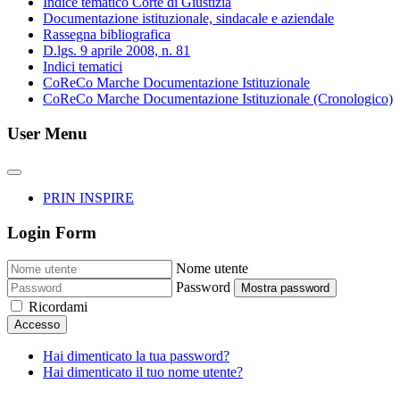
Indice tematico Corte di Giustizia
Documentazione istituzionale, sindacale e aziendale
Rassegna bibliografica
D.lgs. 9 aprile 2008, n. 81
Indici tematici
CoReCo Marche Documentazione Istituzionale
CoReCo Marche Documentazione Istituzionale (Cronologico)
User Menu
PRIN INSPIRE
Login Form
Nome utente
Password
Mostra password
Ricordami
Accesso
Hai dimenticato la tua password?
Hai dimenticato il tuo nome utente?