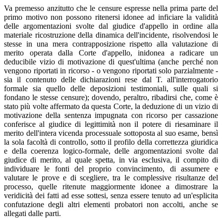
Va premesso anzitutto che le censure espresse nella prima parte del
primo motivo non possono ritenersi idonee ad inficiare la validità
delle argomentazioni svolte dal giudice d'appello in ordine alla
materiale ricostruzione della dinamica dell'incidente, risolvendosi le
stesse in una mera contrapposizione rispetto alla valutazione di
merito operata dalla Corte d'appello, inidonea a radicare un
deducibile vizio di motivazione di quest'ultima (anche perché non
vengono riportati in ricorso - o vengono riportati solo parzialmente -
sia il contenuto delle dichiarazioni rese dal T. all'interrogatorio
formale sia quello delle deposizioni testimoniali, sulle quali si
fondano le stesse censure); dovendo, peraltro, ribadirsi che, come è
stato più volte affermato da questa Corte, la deduzione di un vizio di
motivazione della sentenza impugnata con ricorso per cassazione
conferisce al giudice di legittimità non il potere di riesaminare il
merito dell'intera vicenda processuale sottoposta al suo esame, bensì
la sola facoltà di controllo, sotto il profilo della correttezza giuridica
e della coerenza logico-formale, delle argomentazioni svolte dal
giudice di merito, al quale spetta, in via esclusiva, il compito di
individuare le fonti del proprio convincimento, di assumere e
valutare le prove e di scegliere, tra le complessive risultanze del
processo, quelle ritenute maggiormente idonee a dimostrare la
veridicità dei fatti ad esse sottesi, senza essere tenuto ad un'esplicita
confutazione degli altri elementi probatori non accolti, anche se
allegati dalle parti.