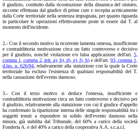
il giudizio, costituito dalla ricostruzione della dinamica del sinistro,
siccome effettuata dal giudice di prime cure e recepita acriticamente
dalla Corte territoriale nella sentenza impugnata, per quanto riguarda
in particolare le operazioni effettivamente poste in essere dal T. al
momento dell'incidente.
2.- Con il secondo motivo la ricorrente lamenta omessa, insufficiente
e contraddittoria motivazione circa un fatto controverso e decisivo
per il giudizio, nonché violazione e/o falsa applicazione dell'art.
5,
comma 1, comma 2, lett. a), b), d), e), f), h)
e dell'art.
93, comma 1,
d.lgs. n. 626/94
, relativamente alla statuizione con la quale la Corte
territoriale ha escluso l'esistenza di qualsiasi responsabilità del T.
nella causazione dell'evento dannoso.
3.- Con il terzo motivo si deduce l'omessa, insufficiente e
contraddittoria motivazione circa un fatto controverso e decisivo per
il giudizio, relativamente alla statuizione con cui il giudice d'appello
ha confermato la ripartizione interna delle singole responsabilità tra i
soggetti tenuti a rispondere in solido dell'evento dannoso nella
misura, già stabilita dal Tribunale, del 60% a carico della società
Fonderia A. e del 40% a carico della cooperativa A.A. s.c.a.r.l.