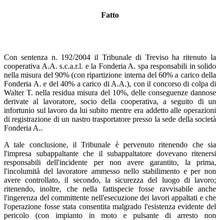
Fatto
Con sentenza n. 192/2004 il Tribunale di Treviso ha ritenuto la
cooperativa A.A. s.c.a.r.l. e la Fonderia A. spa responsabili in solido
nella misura del 90% (con ripartizione interna del 60% a carico della
Fonderia A. e del 40% a carico di A.A.), con il concorso di colpa di
Walter T. nella residua misura del 10%, delle conseguenze dannose
derivate al lavoratore, socio della cooperativa, a seguito di un
infortunio sul lavoro da lui subito mentre era addetto alle operazioni
di registrazione di un nastro trasportatore presso la sede della società
Fonderia A..
A tale conclusione, il Tribunale è pervenuto ritenendo che sia
l'impresa subappaltante che il subappaltatore dovevano ritenersi
responsabili dell'incidente per non avere garantito, la prima,
l'incolumità del lavoratore ammesso nello stabilimento e per non
avere controllato, il secondo, la sicurezza del luogo di lavoro;
ritenendo, inoltre, che nella fattispecie fosse ravvisabile anche
l'ingerenza del committente nell'esecuzione dei lavori appaltati e che
l'operazione fosse stata consentita malgrado l'esistenza evidente del
pericolo (con impianto in moto e pulsante di arresto non