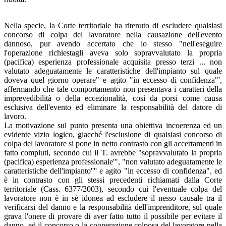
Nella specie, la Corte territoriale ha ritenuto di escludere qualsiasi
concorso di colpa del lavoratore nella causazione dell'evento
dannoso, pur avendo accertato che lo stesso "nell'eseguire
l'operazione richiestagli aveva solo sopravvalutato la propria
(pacifica) esperienza professionale acquisita presso terzi ... non
valutato adeguatamente le caratteristiche dell'impianto sul quale
doveva quel giorno operare" e agito "in eccesso di confidenza"',
affermando che tale comportamento non presentava i caratteri della
imprevedibilità o della eccezionalità, così da porsi come causa
esclusiva dell'evento ed eliminare la responsabilità del datore di
lavoro.
La motivazione sul punto presenta una obiettiva incoerenza ed un
evidente vizio logico, giacché l'esclusione di qualsiasi concorso di
colpa del lavoratore si pone in netto contrasto con gli accertamenti in
fatto compiuti, secondo cui il T. avrebbe "sopravvalutato la propria
(pacifica) esperienza professionale'", "non valutato adeguatamente le
caratteristiche dell'impianto'''' e agito "in eccesso di confidenza", ed
è in contrasto con gli stessi precedenti richiamati dalla Corte
territoriale (Cass. 6377/2003), secondo cui l'eventuale colpa del
lavoratore non è in sé idonea ad escludere il nesso causale tra il
verificarsi del danno e la responsabilità dell'imprenditore, sul quale
grava l'onere di provare di aver fatto tutto il possibile per evitare il
danno, ed il concorso o la cooperazione colposa del lavoratore nella