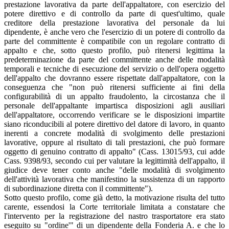
prestazione lavorativa da parte dell'appaltatore, con esercizio del
potere direttivo e di controllo da parte di quest'ultimo, quale
creditore della prestazione lavorativa del personale da lui
dipendente, è anche vero che l'esercizio di un potere di controllo da
parte del committente è compatibile con un regolare contratto di
appalto e che, sotto questo profilo, può ritenersi legittima la
predeterminazione da parte del committente anche delle modalità
temporali e tecniche di esecuzione del servizio o dell'opera oggetto
dell'appalto che dovranno essere rispettate dall'appaltatore, con la
conseguenza che "non può ritenersi sufficiente ai fini della
configurabilità di un appalto fraudolento, la circostanza che il
personale dell'appaltante impartisca disposizioni agli ausiliari
dell'appaltatore, occorrendo verificare se le disposizioni impartite
siano riconducibili al potere direttivo del datore di lavoro, in quanto
inerenti a concrete modalità di svolgimento delle prestazioni
lavorative, oppure al risultato di tali prestazioni, che può formare
oggetto di genuino contratto di appalto" (Cass. 13015/93, cui adde
Cass. 9398/93, secondo cui per valutare la legittimità dell'appalto, il
giudice deve tener conto anche "delle modalità di svolgimento
dell'attività lavorativa che manifestino la sussistenza di un rapporto
di subordinazione diretta con il committente").
Sotto questo profilo, come già detto, la motivazione risulta del tutto
carente, essendosi la Corte territoriale limitata a constatare che
l'intervento per la registrazione del nastro trasportatore era stato
eseguito su "ordine'" di un dipendente della Fonderia A. e che lo