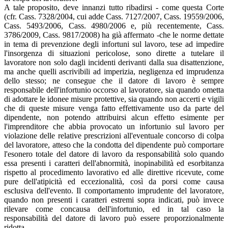
A tale proposito, deve innanzi tutto ribadirsi - come questa Corte
(cfr. Cass. 7328/2004, cui adde Cass. 7127/2007, Cass. 19559/2006,
Cass. 5493/2006, Cass. 4980/2006 e, più recentemente, Cass.
3786/2009, Cass. 9817/2008) ha già affermato -che le norme dettate
in tema di prevenzione degli infortuni sul lavoro, tese ad impedire
l'insorgenza di situazioni pericolose, sono dirette a tutelare il
lavoratore non solo dagli incidenti derivanti dalla sua disattenzione,
ma anche quelli ascrivibili ad imperizia, negligenza ed imprudenza
dello stesso; ne consegue che il datore di lavoro è sempre
responsabile dell'infortunio occorso al lavoratore, sia quando ometta
di adottare le idonee misure protettive, sia quando non accerti e vigili
che di queste misure venga fatto effettivamente uso da parte del
dipendente, non potendo attribuirsi alcun effetto esimente per
l'imprenditore che abbia provocato un infortunio sul lavoro per
violazione delle relative prescrizioni all'eventuale concorso di colpa
del lavoratore, atteso che la condotta del dipendente può comportare
l'esonero totale del datore di lavoro da responsabilità solo quando
essa presenti i caratteri dell'abnormità, inopinabilità ed esorbitanza
rispetto al procedimento lavorativo ed alle direttive ricevute, come
pure dell'atipicità ed eccezionalità, così da porsi come causa
esclusiva dell'evento. Il comportamento imprudente del lavoratore,
quando non presenti i caratteri estremi sopra indicati, può invece
rilevare come concausa dell'infortunio, ed in tal caso la
responsabilità del datore di lavoro può essere proporzionalmente
ridotta.