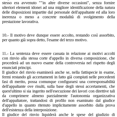
stesso era avvenuto ""in altre diverse occasioni", senza fornire
ulteriori elementi idonei ad una migliore identificazione della natura
delle disposizioni impartite dal personale dell'appaltante ed alla loro
inerenza o meno a concrete modalità di svolgimento della
prestazione lavorativa.
10.- Il motivo deve dunque essere accolto, restando così assorbito,
per quanto già sopra detto, l'esame del terzo motivo.
11.- La sentenza deve essere cassata in relazione ai motivi accolti
con rinvio alla stessa corte d'appello in diversa composizione, che
procederà ad un nuovo esame della controversia nel rispetto degli
enunciati principi.
Il giudice del rinvio esaminerà anche se, nella fattispecie in esame,
fermi restando gli accertamenti in fatto già compiuti nelle precedenti
fasi di merito, possa comunque configurarsi una corresponsabilità
dell'appaltante ove risulti, sulla base degli stessi accertamenti, che
quest'ultimo si sia ingerito nell'esecuzione dei lavori con direttive tali
da comprimere almeno parzialmente l'autonomia organizzativa
dell'appaltatore, trattandosi di profilo non esaminato dal giudice
d'appello in quanto ritenuto implicitamente assorbito dalla prova
dell'esistenza della interposizione.
Il giudice del rinvio liquiderà anche le spese del giudizio di