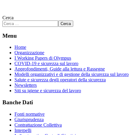
Cerca
Cerca
Menu
Home
Organizzazione
I Working Papers di Olympus
COVID-19 e sicurezza sul lavoro
Approfondimenti, Guide alla lettura e Rassegne
Modelli organizzativi e di gestione della sicurezza sul lavoro
Salute e sicurezza degli operatori della sicurezza
Newsletters
Siti su igiene e sicurezza del lavoro
Banche Dati
Fonti normative
Giurisprudenza
Contrattazione Collettiva
Interpelli