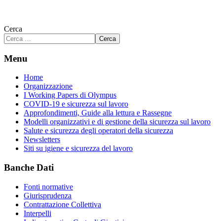
Cerca
Cerca
Menu
Home
Organizzazione
I Working Papers di Olympus
COVID-19 e sicurezza sul lavoro
Approfondimenti, Guide alla lettura e Rassegne
Modelli organizzativi e di gestione della sicurezza sul lavoro
Salute e sicurezza degli operatori della sicurezza
Newsletters
Siti su igiene e sicurezza del lavoro
Banche Dati
Fonti normative
Giurisprudenza
Contrattazione Collettiva
Interpelli