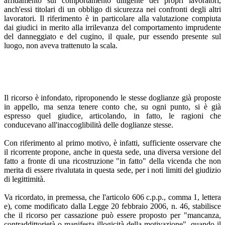
affidamento sul comportamento diligente dei propri lavoratori,
anch'essi titolari di un obbligo di sicurezza nei confronti degli altri
lavoratori. Il riferimento è in particolare alla valutazione compiuta
dai giudici in merito alla irrilevanza del comportamento imprudente
del danneggiato e del cugino, il quale, pur essendo presente sul
luogo, non aveva trattenuto la scala.
Il ricorso è infondato, riproponendo le stesse doglianze già proposte
in appello, ma senza tenere conto che, su ogni punto, si è già
espresso quel giudice, articolando, in fatto, le ragioni che
conducevano all'inaccoglibilità delle doglianze stesse.
Con riferimento al primo motivo, è infatti, sufficiente osservare che
il ricorrente propone, anche in questa sede, una diversa versione del
fatto a fronte di una ricostruzione "in fatto" della vicenda che non
merita di essere rivalutata in questa sede, per i noti limiti del giudizio
di legittimità.
Va ricordato, in premessa, che l'articolo 606 c.p.p., comma 1, lettera
e), come modificato dalla Legge 20 febbraio 2006, n. 46, stabilisce
che il ricorso per cassazione può essere proposto per "mancanza,
contraddittorietà o manifesta illogicità della motivazione", quando il