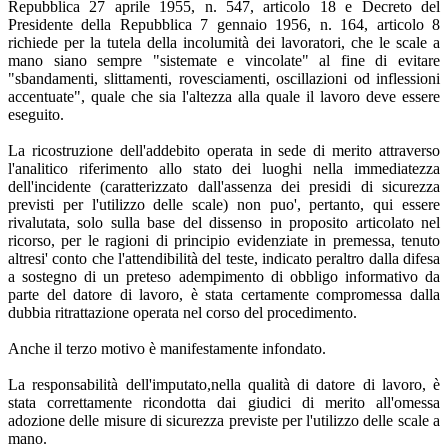
Repubblica 27 aprile 1955, n. 547, articolo 18 e Decreto del
Presidente della Repubblica 7 gennaio 1956, n. 164, articolo 8
richiede per la tutela della incolumità dei lavoratori, che le scale a
mano siano sempre "sistemate e vincolate" al fine di evitare
"sbandamenti, slittamenti, rovesciamenti, oscillazioni od inflessioni
accentuate", quale che sia l'altezza alla quale il lavoro deve essere
eseguito.
La ricostruzione dell'addebito operata in sede di merito attraverso
l'analitico riferimento allo stato dei luoghi nella immediatezza
dell'incidente (caratterizzato dall'assenza dei presidi di sicurezza
previsti per l'utilizzo delle scale) non puo', pertanto, qui essere
rivalutata, solo sulla base del dissenso in proposito articolato nel
ricorso, per le ragioni di principio evidenziate in premessa, tenuto
altresi' conto che l'attendibilità del teste, indicato peraltro dalla difesa
a sostegno di un preteso adempimento di obbligo informativo da
parte del datore di lavoro, è stata certamente compromessa dalla
dubbia ritrattazione operata nel corso del procedimento.
Anche il terzo motivo è manifestamente infondato.
La responsabilità dell'imputato,nella qualità di datore di lavoro, è
stata correttamente ricondotta dai giudici di merito all'omessa
adozione delle misure di sicurezza previste per l'utilizzo delle scale a
mano.