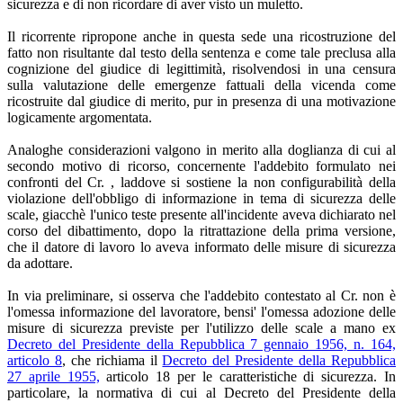
sicurezza e di non ricordare di aver visto un muletto.
Il ricorrente ripropone anche in questa sede una ricostruzione del
fatto non risultante dal testo della sentenza e come tale preclusa alla
cognizione del giudice di legittimità, risolvendosi in una censura
sulla valutazione delle emergenze fattuali della vicenda come
ricostruite dal giudice di merito, pur in presenza di una motivazione
logicamente argomentata.
Analoghe considerazioni valgono in merito alla doglianza di cui al
secondo motivo di ricorso, concernente l'addebito formulato nei
confronti del Cr. , laddove si sostiene la non configurabilità della
violazione dell'obbligo di informazione in tema di sicurezza delle
scale, giacchè l'unico teste presente all'incidente aveva dichiarato nel
corso del dibattimento, dopo la ritrattazione della prima versione,
che il datore di lavoro lo aveva informato delle misure di sicurezza
da adottare.
In via preliminare, si osserva che l'addebito contestato al Cr. non è
l'omessa informazione del lavoratore, bensi' l'omessa adozione delle
misure di sicurezza previste per l'utilizzo delle scale a mano ex
Decreto del Presidente della Repubblica 7 gennaio 1956, n. 164,
articolo 8
, che richiama il
Decreto del Presidente della Repubblica
27 aprile 1955,
articolo 18 per le caratteristiche di sicurezza. In
particolare, la normativa di cui al Decreto del Presidente della