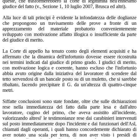
queste, che trasformerebbero la corte di legittimità nell'ennesimo
giudice del fatto (v., Sezione 1, 10 luglio 2007, Brusca ed altri).
Alla luce di tali principi è evidente la infondatezza delle doglianze
che propongono un travisamento delle prove a fronte di un
apprezzamento del materiale probatorio convenientemente
sviluppato con motivazione affatto illogica o insufficiente da parte
del giudice di merito.
La Corte di appello ha tenuto conto degli elementi acquisiti e ha
affermato che la dinamica dell'infortunio dovesse essere ricostruita
nei termini indicati dal giudice di primo grado. I giudici di merito,
con motivazione logica e coerente, hanno escluso che l'infortunio
abbia avuto origine dalla iniziativa del lavoratore di scendere dal
tetto servendosi di un bancale posto su di un muletto, che si sarebbe
ribaltato, facendo precipitare il G. da un'altezza di quattro-cinque
metri.
Siffatte conclusioni sono state fondate, oltre che sulle dichiarazioni
rese nella immediatezza del fatto dalla parte lesa e dall'altro
lavoratore, cugino del primo, che aveva assistito all'incidente,
valorizzando altresi' le testimonianze rese dai carabinieri intervenuti
sul posto immediatamente dopo l'incidente e dai funzionari dell'Asl,
chiamati dagli operanti, i quali hanno concordemente dichiarato di
aver notato una scala per terra, di non aver visto i presidi di