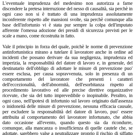
L'eventuale imprudenza del medesimo non autorizza a farne
discendere la pretesa interruzione del nesso di causalità, sia perchè in
ogni caso non si è trattato di una imprudenza assolutamente
inconferente rispetto alle mansioni svolte, sia perchè comunque alla
base dell'infortunio vi è stata pur sempre la colpa dell'imputato
afferente l'omessa adozione dei presidi di sicurezza previsti per le
scale a mano, come ricostruita in fatto.
Vale il principio in forza del quale, poichè le norme di prevenzione
antinfortunistica mirano a tutelare il lavoratore anche in ordine ad
incidenti che possano derivare da sua negligenza, imprudenza ed
imperizia, la responsabilità del datore di lavoro e, in generale, del
destinatario dell'obbligo di adottare le misure di prevenzione puo'
essere esclusa, per causa sopravvenuta, solo in presenza di un
comportamento del lavoratore che presenti i caratteri
dell'eccezionalità, dell'abnormità, dell'esorbitanza rispetto al
procedimento lavorativo ed alle precise direttive organizzative
ricevute, che sia del tutto imprevedibile o inopinabile. Peraltro, in
ogni caso, nell'ipotesi di infortunio sul lavoro originato dall'assenza
o inidoneità delle misure di prevenzione, nessuna efficacia causale,
per escludere la responsabilità del datore di lavoro, puo' essere
attribuita al comportamento del lavoratore infortunato, che abbia
dato occasione all'evento, quando questo sia da ricondurre,
comunque, alla mancanza o insufficienza di quelle cautele che, se
adottate, sarebbero valse a neutralizzare proprio il rischio di siffatto