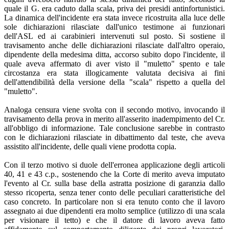
quale il G. era caduto dalla scala, priva dei presidi antinfortunistici.
La dinamica dell'incidente era stata invece ricostruita alla luce delle
sole dichiarazioni rilasciate dall'unico testimone ai funzionari
dell'ASL ed ai carabinieri intervenuti sul posto. Si sostiene il
travisamento anche delle dichiarazioni rilasciate dall'altro operaio,
dipendente della medesima ditta, accorso subito dopo l'incidente, il
quale aveva affermato di aver visto il "muletto" spento e tale
circostanza era stata illogicamente valutata decisiva ai fini
dell'attendibilità della versione della "scala" rispetto a quella del
"muletto".
Analoga censura viene svolta con il secondo motivo, invocando il
travisamento della prova in merito all'asserito inadempimento del Cr.
all'obbligo di informazione. Tale conclusione sarebbe in contrasto
con le dichiarazioni rilasciate in dibattimento dal teste, che aveva
assistito all'incidente, delle quali viene prodotta copia.
Con il terzo motivo si duole dell'erronea applicazione degli articoli
40, 41 e 43 c.p., sostenendo che la Corte di merito aveva imputato
l'evento al Cr. sulla base della astratta posizione di garanzia dallo
stesso ricoperta, senza tener conto delle peculiari caratteristiche del
caso concreto. In particolare non si era tenuto conto che il lavoro
assegnato ai due dipendenti era molto semplice (utilizzo di una scala
per visionare il tetto) e che il datore di lavoro aveva fatto