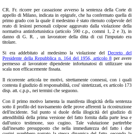
CR. Fr. ricorre per cassazione avverso la sentenza della Corte di
appello di Milano, indicata in epigrafe, che ha confermato quella di
primo grado con la quale il medesimo è stato ritenuto colpevole del
reato di lesioni personali colpose aggravato dalla violazione della
normativa antinfortunistica (articolo 590 c.p., commi 1, 2 e 3), in
danno di G. R. , un lavoratore della ditta di cui l'imputato era
titolare.
Si era addebitato al medesimo la violazione del
Decreto del
Presidente della Repubblica n. 164 del 1956, articolo 8
per avere
permesso al lavoratore dipendente infortunatosi di utilizzare una
scala non efficacemente fissata.
Il ricorrente articola tre motivi, strettamente connessi, con i quali
contesta il giudizio di responsabilità, cosi' sintetizzati, ex articolo 173
disp. att. c.p.p., nei termini che seguono.
Con il primo motivo lamenta la manifesta illogicità della sentenza
sotto il profilo del travisamento delle prove afferenti la ricostruzione
dell'incidente. Sul punto si duole della illogicità del giudizio di
attendibilità della prima versione del fatto fornita dalla parte lesa e
dall'unico testimone, suo cugino. Tale valutazione partirebbe
dall'inesatto presupposto che nella immediatezza del fatto i due
cugini avrebbero narrato la stessa dinamica del fatto, secondo la