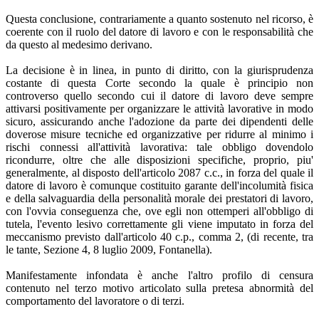
Questa conclusione, contrariamente a quanto sostenuto nel ricorso, è
coerente con il ruolo del datore di lavoro e con le responsabilità che
da questo al medesimo derivano.
La decisione è in linea, in punto di diritto, con la giurisprudenza
costante di questa Corte secondo la quale è principio non
controverso quello secondo cui il datore di lavoro deve sempre
attivarsi positivamente per organizzare le attività lavorative in modo
sicuro, assicurando anche l'adozione da parte dei dipendenti delle
doverose misure tecniche ed organizzative per ridurre al minimo i
rischi connessi all'attività lavorativa: tale obbligo dovendolo
ricondurre, oltre che alle disposizioni specifiche, proprio, piu'
generalmente, al disposto dell'articolo 2087 c.c., in forza del quale il
datore di lavoro è comunque costituito garante dell'incolumità fisica
e della salvaguardia della personalità morale dei prestatori di lavoro,
con l'ovvia conseguenza che, ove egli non ottemperi all'obbligo di
tutela, l'evento lesivo correttamente gli viene imputato in forza del
meccanismo previsto dall'articolo 40 c.p., comma 2, (di recente, tra
le tante, Sezione 4, 8 luglio 2009, Fontanella).
Manifestamente infondata è anche l'altro profilo di censura
contenuto nel terzo motivo articolato sulla pretesa abnormità del
comportamento del lavoratore o di terzi.