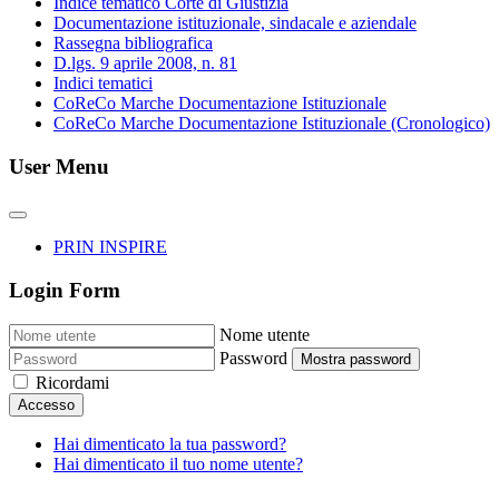
Indice tematico Corte di Giustizia
Documentazione istituzionale, sindacale e aziendale
Rassegna bibliografica
D.lgs. 9 aprile 2008, n. 81
Indici tematici
CoReCo Marche Documentazione Istituzionale
CoReCo Marche Documentazione Istituzionale (Cronologico)
User Menu
PRIN INSPIRE
Login Form
Nome utente
Password
Mostra password
Ricordami
Accesso
Hai dimenticato la tua password?
Hai dimenticato il tuo nome utente?