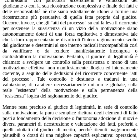
"contrastanti" con particolari accertamenti e valutazioni del
giudicante o con la sua ricostruzione complessiva e finale dei fatti e
delle responsabilità nè che siano astrattamente idonei a fornire una
ricostruzione più persuasiva di quella fatta propria dal giudice.
Occorre, invece, che gli "atti del processo" su cui fa leva il ricorrente
per sostenere la sussistenza di un vizio della motivazione siano
autonomamente dotati di una forza esplicativa o dimostrativa tale
che la loro rappresentazione disarticoli l'intero ragionamento svolto
dal giudicante e determini al suo interno radicali incompatibilità così
da vanificare o da rendere manifestamente incongrua o
contraddittoria la motivazione. Pertanto, il giudice di legittimità è
chiamato a svolgere un controllo sulla persistenza o meno di una
motivazione effettiva, non manifestamente illogica ed internamente
coerente, a seguito delle deduzioni del ricorrente concernente "atti
del processo". Tale controllo è destinato a tradursi in una
valutazione, di carattere necessariamente unitario e globale, sulla
reale "esistenza" della motivazione e sulla permanenza della
"resistenza" logica del ragionamento del giudice.
Mentre resta precluso al giudice di legittimità, in sede di controllo
sulla motivazione, la pura e semplice rilettura degli elementi di fatto
posti a fondamento della decisione o l'autonoma adozione di nuovi e
diversi parametri di ricostruzione e valutazione dei fatti, preferiti a
quelli adottati dal giudice di merito, perchè ritenuti maggiormente
plausibili o dotati di una migliore capacità esplicativa: operazioni,