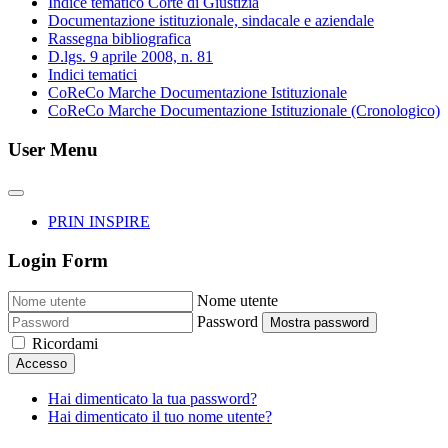
Indice tematico Corte di Giustizia
Documentazione istituzionale, sindacale e aziendale
Rassegna bibliografica
D.lgs. 9 aprile 2008, n. 81
Indici tematici
CoReCo Marche Documentazione Istituzionale
CoReCo Marche Documentazione Istituzionale (Cronologico)
User Menu
PRIN INSPIRE
Login Form
Nome utente
Password
Mostra password
Ricordami
Accesso
Hai dimenticato la tua password?
Hai dimenticato il tuo nome utente?