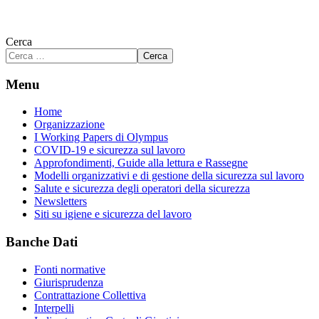
Cerca
Cerca
Menu
Home
Organizzazione
I Working Papers di Olympus
COVID-19 e sicurezza sul lavoro
Approfondimenti, Guide alla lettura e Rassegne
Modelli organizzativi e di gestione della sicurezza sul lavoro
Salute e sicurezza degli operatori della sicurezza
Newsletters
Siti su igiene e sicurezza del lavoro
Banche Dati
Fonti normative
Giurisprudenza
Contrattazione Collettiva
Interpelli