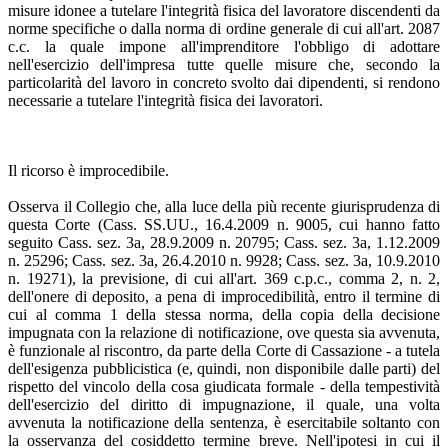
misure idonee a tutelare l'integrità fisica del lavoratore discendenti da
norme specifiche o dalla norma di ordine generale di cui all'art. 2087
c.c. la quale impone all'imprenditore l'obbligo di adottare
nell'esercizio dell'impresa tutte quelle misure che, secondo la
particolarità del lavoro in concreto svolto dai dipendenti, si rendono
necessarie a tutelare l'integrità fisica dei lavoratori.
Il ricorso è improcedibile.
Osserva il Collegio che, alla luce della più recente giurisprudenza di
questa Corte (Cass. SS.UU., 16.4.2009 n. 9005, cui hanno fatto
seguito Cass. sez. 3a, 28.9.2009 n. 20795; Cass. sez. 3a, 1.12.2009
n. 25296; Cass. sez. 3a, 26.4.2010 n. 9928; Cass. sez. 3a, 10.9.2010
n. 19271), la previsione, di cui all'art. 369 c.p.c., comma 2, n. 2,
dell'onere di deposito, a pena di improcedibilità, entro il termine di
cui al comma 1 della stessa norma, della copia della decisione
impugnata con la relazione di notificazione, ove questa sia avvenuta,
è funzionale al riscontro, da parte della Corte di Cassazione - a tutela
dell'esigenza pubblicistica (e, quindi, non disponibile dalle parti) del
rispetto del vincolo della cosa giudicata formale - della tempestività
dell'esercizio del diritto di impugnazione, il quale, una volta
avvenuta la notificazione della sentenza, è esercitabile soltanto con
la osservanza del cosiddetto termine breve. Nell'ipotesi in cui il