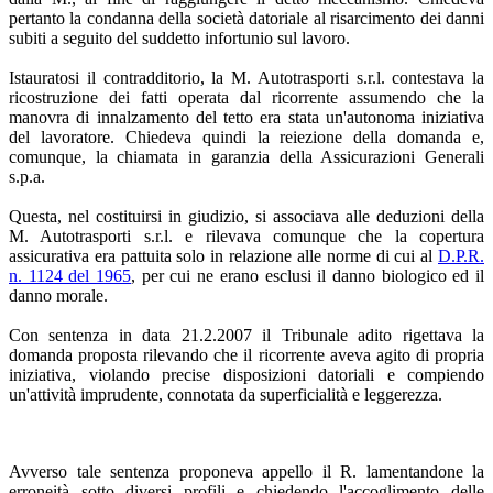
pertanto la condanna della società datoriale al risarcimento dei danni
subiti a seguito del suddetto infortunio sul lavoro.
Istauratosi il contradditorio, la M. Autotrasporti s.r.l. contestava la
ricostruzione dei fatti operata dal ricorrente assumendo che la
manovra di innalzamento del tetto era stata un'autonoma iniziativa
del lavoratore. Chiedeva quindi la reiezione della domanda e,
comunque, la chiamata in garanzia della Assicurazioni Generali
s.p.a.
Questa, nel costituirsi in giudizio, si associava alle deduzioni della
M. Autotrasporti s.r.l. e rilevava comunque che la copertura
assicurativa era pattuita solo in relazione alle norme di cui al
D.P.R.
n. 1124 del 1965
, per cui ne erano esclusi il danno biologico ed il
danno morale.
Con sentenza in data 21.2.2007 il Tribunale adito rigettava la
domanda proposta rilevando che il ricorrente aveva agito di propria
iniziativa, violando precise disposizioni datoriali e compiendo
un'attività imprudente, connotata da superficialità e leggerezza.
Avverso tale sentenza proponeva appello il R. lamentandone la
erroneità sotto diversi profili e chiedendo l'accoglimento delle