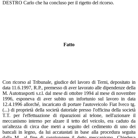
DESTRO Carlo che ha concluso per il rigetto del ricorso.
Fatto
Con ricorso al Tribunale, giudice del lavoro di Terni, depositato in
data 11.6.1997, R.P., premesso di aver lavorato alle dipendenze della
M. Autotrasporti s.r.l. dal mese di ottobre 1994 al mese di novembre
1996, esponeva di aver subito un infortunio sul lavoro in data
12.4.1996 allorché, incaricato di portare l'autoveicolo Fiat Iveco tg.
(...) di proprietà della società datoriale presso l'officina della società
T.T. per l'effettuazione di riparazioni al telone, nell'azionare il
meccanismo interno per alzare il tetto del veicolo, era caduto da
un'altezza di circa due metri a seguito del cedimento di uno dei
bancali in legno, da lui accatastati in base alla procedura seguita
dalla M., al fine di raggiungere il detto meccanismo. Chiedeva