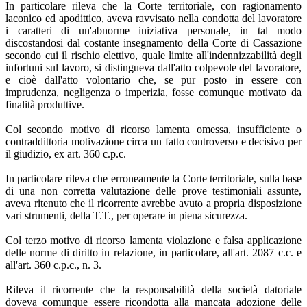
In particolare rileva che la Corte territoriale, con ragionamento
laconico ed apodittico, aveva ravvisato nella condotta del lavoratore
i caratteri di un'abnorme iniziativa personale, in tal modo
discostandosi dal costante insegnamento della Corte di Cassazione
secondo cui il rischio elettivo, quale limite all'indennizzabilità degli
infortuni sul lavoro, si distingueva dall'atto colpevole del lavoratore,
e cioè dall'atto volontario che, se pur posto in essere con
imprudenza, negligenza o imperizia, fosse comunque motivato da
finalità produttive.
Col secondo motivo di ricorso lamenta omessa, insufficiente o
contraddittoria motivazione circa un fatto controverso e decisivo per
il giudizio, ex art. 360 c.p.c.
In particolare rileva che erroneamente la Corte territoriale, sulla base
di una non corretta valutazione delle prove testimoniali assunte,
aveva ritenuto che il ricorrente avrebbe avuto a propria disposizione
vari strumenti, della T.T., per operare in piena sicurezza.
Col terzo motivo di ricorso lamenta violazione e falsa applicazione
delle norme di diritto in relazione, in particolare, all'art. 2087 c.c. e
all'art. 360 c.p.c., n. 3.
Rileva il ricorrente che la responsabilità della società datoriale
doveva comunque essere ricondotta alla mancata adozione delle