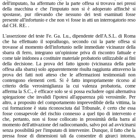
dell'imputato, ha affermato che la parte offesa si trovava nei pressi
della macchina e che l'imputato non si è adoperato affinchè si
spostasse, pur rilevando che nessuno dei testi esaminati fosse
presente all'infortunio e che non vi fosse in atti un interrogatorio reso
dal CH. RE. .
L'asserzione del teste Fe. Ga. Lu., dipendente dell'A.S.L. di Roma
che ha effettuato il sopralluogo, secondo cui la parte offesa si
trovasse al momento dell'infortunio nelle immediate vicinanze della
sbarra di ferro, integrano un'opinione priva di riscontro fattuale e
come tale inidonea a costituire materiale probatorio utilizzabile ai fini
della decisione. La prova del fatto ignoto (vicinanza della parte
offesa alla sbarra) solo apparentemente risulta raggiunta attraverso la
prova dei fatti noti atteso che le affermazioni testimoniali non
contengono elementi certi. Si è fatto impropriamente ricorso al
criterio della verosimiglianza la cui valenza probatoria, come
afferma la S.C., è efficace solo se si possa escludere ogni alternativa
spiegazione che invalidi l'ipotesi all'apparenza più verosimile. Per
altro, a proposito del comportamento imprevedibile della vittima, la
cui formazione è stata riconosciuta dal Tribunale, è certo che essa
fosse consapevole del rischio connesso a quel tipo di intervento e
che, pertanto, non si fosse collocato in prossimità della barra al
momento dell'attivazione del radiocomando, salvo poi ad avvicinarsi
senza possibilità per l'imputato di intervenire. Dunque, il fatto che la
pressa fosse di dimensioni tali da consentire di girarci intorno,