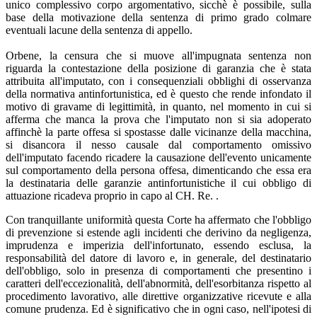
unico complessivo corpo argomentativo, sicchè è possibile, sulla
base della motivazione della sentenza di primo grado colmare
eventuali lacune della sentenza di appello.
Orbene, la censura che si muove all'impugnata sentenza non
riguarda la contestazione della posizione di garanzia che è stata
attribuita all'imputato, con i consequenziali obblighi di osservanza
della normativa antinfortunistica, ed è questo che rende infondato il
motivo di gravame di legittimità, in quanto, nel momento in cui si
afferma che manca la prova che l'imputato non si sia adoperato
affinchè la parte offesa si spostasse dalle vicinanze della macchina,
si disancora il nesso causale dal comportamento omissivo
dell'imputato facendo ricadere la causazione dell'evento unicamente
sul comportamento della persona offesa, dimenticando che essa era
la destinataria delle garanzie antinfortunistiche il cui obbligo di
attuazione ricadeva proprio in capo al CH. Re. .
Con tranquillante uniformità questa Corte ha affermato che l'obbligo
di prevenzione si estende agli incidenti che derivino da negligenza,
imprudenza e imperizia dell'infortunato, essendo esclusa, la
responsabilità del datore di lavoro e, in generale, del destinatario
dell'obbligo, solo in presenza di comportamenti che presentino i
caratteri dell'eccezionalità, dell'abnormità, dell'esorbitanza rispetto al
procedimento lavorativo, alle direttive organizzative ricevute e alla
comune prudenza. Ed è significativo che in ogni caso, nell'ipotesi di