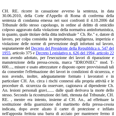
CH. RE. ricorre in cassazione avverso la sentenza, in data
30.06.2010, della Corte d'Appello di Roma di conferma della
sentenza di condanna emessa nei suoi confronti il 4.10.2006 dal
Tribunale dello stesso capoluogo, in ordine al delitto di omicidio
colposo aggravato dalla violazione della normativa antinfortunistica,
in quanto, quale titolare della ditta individuale " Ch. Re." e, datore di
lavoro, per colpa consistita in imprudenza, negligenza, imperizia e
violazione delle norme di prevenzione degli infortuni sul lavoro,
segnatamente del
Decreto del Presidente della Repubblica n. 547 del
1955
, articolo 375 e
Decreto Legislativo n. 626 del 1994, articolo 22
non avendo adottato, per l'esecuzione dei lavori di riparazione e
manutenzione della pressa-cesoia, marca "IDRONIEC" mod. T-
600...., misure e usato attrezzature e disposto opere provvisionali tali
da consentire l'effettuazione dei lavori in condizioni di sicurezza, e
non avendo, inoltre, adeguatamente formato i lavoratori e in
particolare CH. An. circa i rischi connessi alla propria attività e le
procedure di. sicurezza da osservare, cagionava al dipendente Ch.
An. lesioni personali gravi....... dalle quali derivava la morte dello
stesso. Secondo la ricostruzione dei fatti, ritenuta dal Tribunale, CH.
RE. , mentre era intento, insieme al CH. An., ad effettuare la
sostituzione della guarnizione del martinetto della pressa-cesoia
indicata, dopo avere alzato il carter di protezione e infilato
nell'apposita feritoia una barra di acciaio per mantenere fermo il