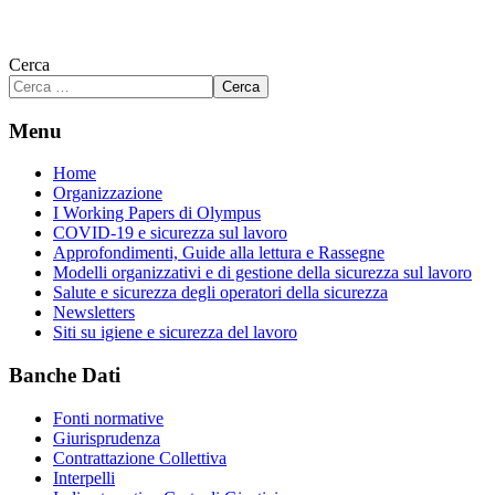
Cerca
Cerca
Menu
Home
Organizzazione
I Working Papers di Olympus
COVID-19 e sicurezza sul lavoro
Approfondimenti, Guide alla lettura e Rassegne
Modelli organizzativi e di gestione della sicurezza sul lavoro
Salute e sicurezza degli operatori della sicurezza
Newsletters
Siti su igiene e sicurezza del lavoro
Banche Dati
Fonti normative
Giurisprudenza
Contrattazione Collettiva
Interpelli