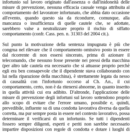
infortunio sul lavoro originato dall'assenza o dall'inidoneità delle
misure di prevenzione, nessuna efficacia causale venga attribuita al
comportamento del lavoratore infortunato, che abbia dato occasione
all'evento, quando questo sia da ricondurre, comunque, alla
mancanza o insufficienza di quelle cautele che, se adottate,
sarebbero valse a neutralizzare proprio il rischio di siffatto
comportamento (confr. Cass. pen. n. 31303 del 2004 cit.).
Sul punto la motivazione della sentenza impugnata è più che
congrua nel rilevare che il comportamento omissivo posto in essere
dal ricorrente di non essersi sincerato, prima di azionare il
telecomando, che nessuno fosse presente nei pressi della macchina
(per altro tale cautela era necessario che si attuasse proprio perchè
egli era ben consapevole che il dipendente stava collaborando con
lui nella riparazione della macchina), è strettamente legata da nesso
di causalità con l'infortunio occorso al Ch. An., il cui
comportamento, certo, non è da ritenersi abnorme, in quanto inserito
in quella attività cui era adibito. D'altronde, l'applicazione delle
misure di prevenzione degli infortuni sul lavoro sottendono proprio
allo scopo di evitare che l'errore umano, possibile e, quindi,
prevedibile, influente su di una condotta lavorativa diversa da quella
corretta, ma pur sempre posta in essere nel contesto lavorativo, possa
determinare il verificarsi di un infortunio. Se tutti i dipendenti
fossero sempre diligenti, esperti e periti non sarebbe necessario
impartire disposizioni con regole di condotta e dotare i luoghi di