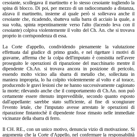
cesoiante, scollegava il martinetto e lo stesso cesoiante togliendo la
spina di blocco. Di poi, per mezzo di un radiocomando a distanza,
alzava il martinetto, insieme al quale però si sollevava anche il
cesoiante che, ricadendo, sbatteva sulla barra di acciaio la quale, a
sua volta, spinta repentinamente verso l'alto (facendo leva con il
cesoiante) colpiva violentemente il volto del Ch. An. che si trovava
proprio in corrispondenza di essa.
La Corte d'appello, condividendo pienamente la valutazione
effettuata dal giudice di primo grado, e nel rigettare i motivi di
gravame, afferma che la colpa dell'imputato è consistita nell'avere
proseguito le operazioni di riparazione del macchinario mentre il
dipendente Ch.An. si trovava ancora in posizione di pericolo,
essendo molto vicino alla sbarra di metallo che, sollecitata in
maniera impropria, lo ha colpito violentemente al volto e al torace,
producendo le gravi lesioni che ne hanno successivamente cagionato
la morte; rilevando anche che il comportamento di Ch.An. non può
certamente essere ritenuto imprevedibile, secondo quanto esposto
dall'appellante: sarebbe stato sufficiente, al fine di scongiurare
l'evento letale, che l'imputato avesse arrestato le operazioni di
riparazione fintantochè il dipendente fosse rimasto nelle immediate
vicinanze della sbarra di ferro.
Il CH. RE., con un unico motivo, denuncia vizio di motivazione. Si
argomenta che la Corte d'Appello, nel confermare la responsabilità