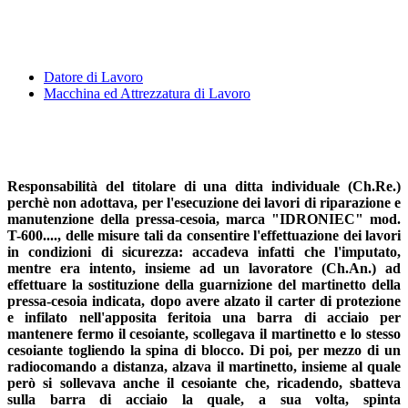
Datore di Lavoro
Macchina ed Attrezzatura di Lavoro
Responsabilità del titolare di una ditta individuale (Ch.Re.)
perchè non adottava, per l'esecuzione dei lavori di riparazione e
manutenzione della pressa-cesoia, marca "IDRONIEC" mod.
T-600...., delle misure tali da consentire l'effettuazione dei lavori
in condizioni di sicurezza: accadeva infatti che l'imputato,
mentre era intento, insieme ad un lavoratore (Ch.An.) ad
effettuare la sostituzione della guarnizione del martinetto della
pressa-cesoia indicata, dopo avere alzato il carter di protezione
e infilato nell'apposita feritoia una barra di acciaio per
mantenere fermo il cesoiante, scollegava il martinetto e lo stesso
cesoiante togliendo la spina di blocco. Di poi, per mezzo di un
radiocomando a distanza, alzava il martinetto, insieme al quale
però si sollevava anche il cesoiante che, ricadendo, sbatteva
sulla barra di acciaio la quale, a sua volta, spinta