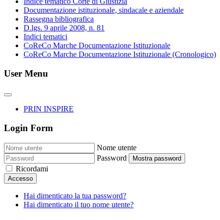
Indice tematico Corte di Giustizia
Documentazione istituzionale, sindacale e aziendale
Rassegna bibliografica
D.lgs. 9 aprile 2008, n. 81
Indici tematici
CoReCo Marche Documentazione Istituzionale
CoReCo Marche Documentazione Istituzionale (Cronologico)
User Menu
PRIN INSPIRE
Login Form
Nome utente
Password
Mostra password
Ricordami
Accesso
Hai dimenticato la tua password?
Hai dimenticato il tuo nome utente?