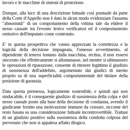
lavoro e le macchine di sistemi di protezione.
Dunque, alla luce di una descrizione fattuale così puntuale da parte
della Corte d'Appello non è dato in alcun modo evidenziare l'assunta
"abnormità" di un comportamento della vittima tale da elidere il
nesso causale tra l'evento lesivo verificatosi ed il comportamento
omissivo dell'imputato come contestato.
E' in questa prospettiva che vanno apprezzate la correttezza e la
logicità della decisione impugnata, l'omesso avvertimento, al
dipendente di tenersi lontano dalla macchina, rectius, il non essersi
sincerato che effettivamente si allontanasse, nel mentre si ultimassero
le operazioni di riparazione, consente di ritenere legittimo il giudizio
di sussistenza dell'addebito, argomentato dai giudici di merito
proprio su di una superficialità comportamentale del titolare della
posizione di garanzia.
Data questa premessa, logicamente sostenibile, e quindi qui non
sindacabile, è il conseguente giudizio di sussistenza della colpa e del
nesso causale posto alla base della decisione di condanna, avendo il
giudicante fornito una motivazione immune da censure, siccome del
resto basata su una considerazione fattuale incontrovertibile. Trattasi
di un giudizio positivo sulla sussistenza della condotta colposa del
prevenuto che non si appalesa affatto illogico.