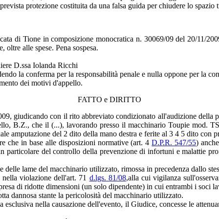
vista protezione costituita da una falsa guida per chiudere lo spazio tra
cata di Tione in composizione monocratica n. 30069/09 del 20/11/2009 c
e, oltre alle spese. Pena sospesa.
liere D.ssa Iolanda Ricchi
endo la conferma per la responsabilità penale e nulla oppone per la conc
imento dei motivi d'appello.
FATTO e DIRITTO
9, giudicando con il rito abbreviato condizionato all'audizione della pa
ello, B.Z., che il (...), lavorando presso il macchinario Toupie mod. TS. 
iale amputazione del 2 dito della mano destra e ferite al 3 4 5 dito con p
tre che in base alle disposizioni normative (art. 4
D.P.R. 547/55
) anche
 particolare del controllo della prevenzione di infortuni e malattie pro
 delle lame del macchinario utilizzato, rimossa in precedenza dallo stesso
 nella violazione dell'art. 71
d.lgs. 81/08
,alla cui vigilanza sull'osserv
resa di ridotte dimensioni (un solo dipendente) in cui entrambi i soci 
dotta dannosa stante la pericolosità del macchinario utilizzato.
 esclusiva nella causazione dell'evento, il Giudice, concesse le attenua