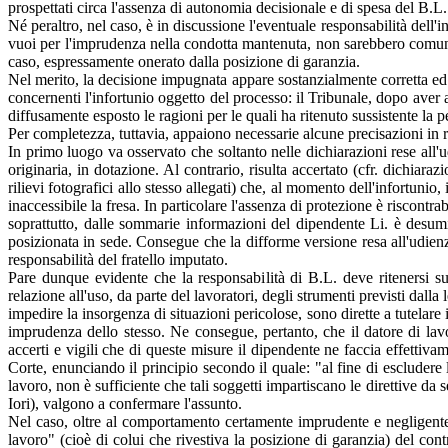
prospettati circa l'assenza di autonomia decisionale e di spesa del B.L.
Né peraltro, nel caso, è in discussione l'eventuale responsabilità dell'
vuoi per l'imprudenza nella condotta mantenuta, non sarebbero comunque
caso, espressamente onerato dalla posizione di garanzia.
Nel merito, la decisione impugnata appare sostanzialmente corretta ed 
concernenti l'infortunio oggetto del processo: il Tribunale, dopo aver a
diffusamente esposto le ragioni per le quali ha ritenuto sussistente la p
Per completezza, tuttavia, appaiono necessarie alcune precisazioni in re
In primo luogo va osservato che soltanto nelle dichiarazioni rese all'
originaria, in dotazione. Al contrario, risulta accertato (cfr. dichia
rilievi fotografici allo stesso allegati) che, al momento dell'infortuni
inaccessibile la fresa. In particolare l'assenza di protezione è riscontra
soprattutto, dalle sommarie informazioni del dipendente Li. è desumib
posizionata in sede. Consegue che la difforme versione resa all'udienz
responsabilità del fratello imputato.
Pare dunque evidente che la responsabilità di B.L. deve ritenersi suss
relazione all'uso, da parte del lavoratori, degli strumenti previsti dal
impedire la insorgenza di situazioni pericolose, sono dirette a tutelare 
imprudenza dello stesso. Ne consegue, pertanto, che il datore di lav
accerti e vigili che di queste misure il dipendente ne faccia effet
Corte, enunciando il principio secondo il quale: "al fine di escludere l
lavoro, non è sufficiente che tali soggetti impartiscano le direttive 
Iori), valgono a confermare l'assunto.
Nel caso, oltre al comportamento certamente imprudente e negligente de
lavoro" (cioè di colui che rivestiva la posizione di garanzia) del co