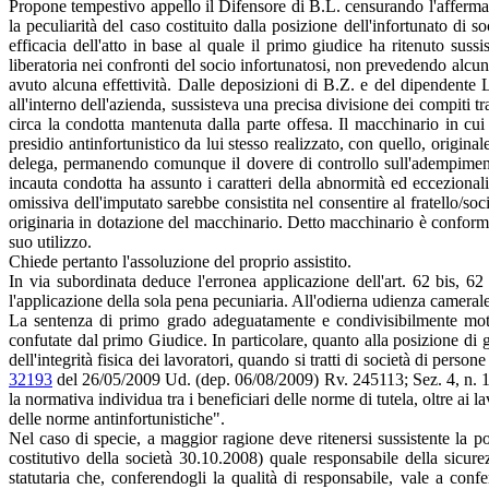
Propone tempestivo appello il Difensore di B.L. censurando l'affermazi
la peculiarità del caso costituito dalla posizione dell'infortunato di 
efficacia dell'atto in base al quale il primo giudice ha ritenuto suss
liberatoria nei confronti del socio infortunatosi, non prevedendo alcun 
avuto alcuna effettività. Dalle deposizioni di B.Z. e del dipendente L
all'interno dell'azienda, sussisteva una precisa divisione dei compiti 
circa la condotta mantenuta dalla parte offesa. Il macchinario in cui s
presidio antinfortunistico da lui stesso realizzato, con quello, origina
delega, permanendo comunque il dovere di controllo sull'adempimento 
incauta condotta ha assunto i caratteri della abnormità ed eccezionali
omissiva dell'imputato sarebbe consistita nel consentire al fratello/soc
originaria in dotazione del macchinario. Detto macchinario è conforme 
suo utilizzo.
Chiede pertanto l'assoluzione del proprio assistito.
In via subordinata deduce l'erronea applicazione dell'art. 62 bis, 6
l'applicazione della sola pena pecuniaria. All'odierna udienza camerale,
La sentenza di primo grado adeguatamente e condivisibilmente motiv
confutate dal primo Giudice. In particolare, quanto alla posizione di g
dell'integrità fisica dei lavoratori, quando si tratti di società di pers
32193
del 26/05/2009 Ud. (dep. 06/08/2009) Rv. 245113; Sez. 4, n. 
la normativa individua tra i beneficiari delle norme di tutela, oltre ai 
delle norme antinfortunistiche".
Nel caso di specie, a maggior ragione deve ritenersi sussistente la po
costitutivo della società 30.10.2008) quale responsabile della sicur
statutaria che, conferendogli la qualità di responsabile, vale a confe