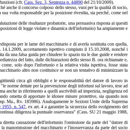
funzioni (cfr.
Cass. Sez. 3, Sentenza n. 44890
del 21/10/2009).
ché anche il concorso colposo dello stesso, vuoi per la qualità di socio,
sua volta responsabile per la posizione rivestita, sia perché, come nel
tazione delle risultanze probatorie, una persuasiva risposta ai quesiti
disposizioni di legge violate e dinamica dell'infortunio) ha ampiamente e
disposta per le lame del macchinario e di averla sostituita con quella,
L.F. 14.1.2009, accertamento ispettivo compiuto il 15.10.2008, nonché i
uita da una falsa guida per chiudere lo spazio tra le due guide e rendere
mediatezza del fatto, dalle dichiarazioni dello stesso B. ora richiamate e,
me, solo dopo l'infortunio e la relativa visita ispettiva, fosse stata
macchinario altro non costituisce se non un tentativo di minimizzare la
ittimità circa gli obblighi e le responsabilità del datore di lavoro in
 "le norme dettate per la prevenzione degli infortuni sul lavoro, tese ad
, ma anche in riferimento a quelli ascrivibili ad imperizia, negligenza ed
uando ometta di apportare le idonee misure protettive, sia quando non
- imp. Ma., Rv. 185986). Analogamente le Sezioni Unite della Suprema
e 1955, n. 547
, ex art. 4 a garantire la sicurezza dello svolgimento del
 e continua diligenza la puntuale osservanza" (Cass. SU 21 maggio 1988,
 diretta causazione dell'infortunio l'omissione da parte del "datore di
sì la manomissione del macchinario e l'inosservanza da parte del socio