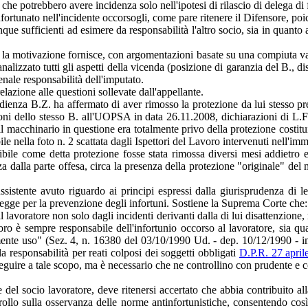
 che potrebbero avere incidenza solo nell'ipotesi di rilascio di delega di 
infortunato nell'incidente occorsogli, come pare ritenere il Difensore, poi
 sufficienti ad esimere da responsabilità l'altro socio, sia in quanto a 
la motivazione fornisce, con argomentazioni basate su una compiuta valu
nalizzato tutti gli aspetti della vicenda (posizione di garanzia del B., 
enale responsabilità dell'imputato.
lazione alle questioni sollevate dall'appellante.
udienza B.Z. ha affermato di aver rimosso la protezione da lui stesso pre
razioni dello stesso B. all'UOPSA in data 26.11.2008, dichiarazioni di 
o, il macchinario in questione era totalmente privo della protezione costit
bile nella foto n. 2 scattata dagli Ispettori del Lavoro intervenuti nell'im
ile come detta protezione fosse stata rimossa diversi mesi addietro e co
a dalla parte offesa, circa la presenza della protezione "originale" del 
istente avuto riguardo ai principi espressi dalla giurisprudenza di leg
la legge per la prevenzione degli infortuni. Sostiene la Suprema Corte che:
il lavoratore non solo dagli incidenti derivanti dalla di lui disattenzione
oro è sempre responsabile dell'infortunio occorso al lavoratore, sia q
tivamente uso" (Sez. 4, n. 16380 del 03/10/1990 Ud. - dep. 10/12/1990 
a responsabilità per reati colposi dei soggetti obbligati
D.P.R. 27 april
da seguire a tale scopo, ma è necessario che ne controllino con prudente
l socio lavoratore, deve ritenersi accertato che abbia contribuito alla
ntrollo sulla osservanza delle norme antinfortunistiche, consentendo co