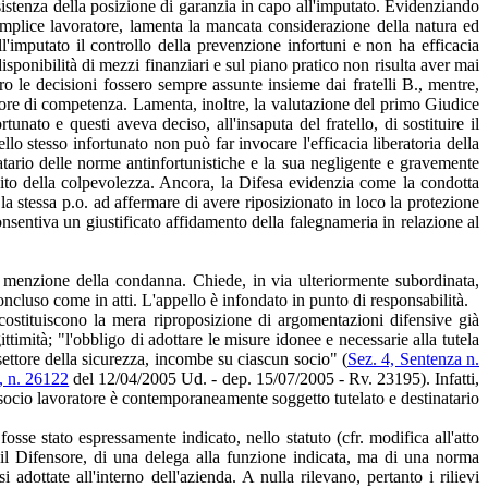
sistenza della posizione di garanzia in capo all'imputato. Evidenziando
i semplice lavoratore, lamenta la mancata considerazione della natura ed
ll'imputato il controllo della prevenzione infortuni e non ha efficacia
isponibilità di mezzi finanziari e sul piano pratico non risulta aver mai
ro le decisioni fossero sempre assunte insieme dai fratelli B., mentre,
ettore di competenza. Lamenta, inoltre, la valutazione del primo Giudice
unato e questi aveva deciso, all'insaputa del fratello, di sostituire il
llo stesso infortunato non può far invocare l'efficacia liberatoria della
tario delle norme antinfortunistiche e la sua negligente e gravemente
uisito della colpevolezza. Ancora, la Difesa evidenzia come la condotta
 la stessa p.o. ad affermare di avere riposizionato in loco la protezione
nsentiva un giustificato affidamento della falegnameria in relazione al
on menzione della condanna. Chiede, in via ulteriormente subordinata,
concluso come in atti. L'appello è infondato in punto di responsabilità.
ostituiscono la mera riproposizione di argomentazioni difensive già
timità; "l'obbligo di adottare le misure idonee e necessarie alla tutela
l settore della sicurezza, incombe su ciascun socio" (
Sez. 4, Sentenza n.
, n. 26122
del 12/04/2005 Ud. - dep. 15/07/2005 - Rv. 23195). Infatti,
"il socio lavoratore è contemporaneamente soggetto tutelato e destinatario
sse stato espressamente indicato, nello statuto (cfr. modifica all'atto
e il Difensore, di una delega alla funzione indicata, ma di una norma
adottate all'interno dell'azienda. A nulla rilevano, pertanto i rilievi