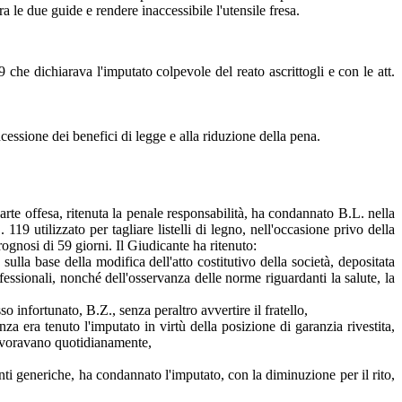
 le due guide e rendere inaccessibile l'utensile fresa.
he dichiarava l'imputato colpevole del reato ascrittogli e con le att.
essione dei benefici di legge e alla riduzione della pena.
rte offesa, ritenuta la penale responsabilità, ha condannato B.L. nella
119 utilizzato per tagliare listelli di legno, nell'occasione privo della
rognosi di 59 giorni. Il Giudicante ha ritenuto:
 sulla base della modifica dell'atto costitutivo della società, depositata
fessionali, nonché dell'osservanza delle norme riguardanti la salute, la
 infortunato, B.Z., senza peraltro avvertire il fratello,
anza era tenuto l'imputato in virtù della posizione di garanzia rivestita,
lavoravano quotidianamente,
nti generiche, ha condannato l'imputato, con la diminuzione per il rito,