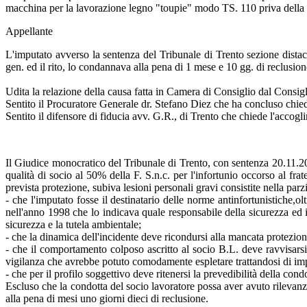
macchina per la lavorazione legno "toupie" modo TS. 110 priva della pre
Appellante
L'imputato avverso la sentenza del Tribunale di Trento sezione distac
gen. ed il rito, lo condannava alla pena di 1 mese e 10 gg. di reclusion
Udita la relazione della causa fatta in Camera di Consiglio dal Consig
Sentito il Procuratore Generale dr. Stefano Diez che ha concluso chied
Sentito il difensore di fiducia avv. G.R., di Trento che chiede l'accogl
Il Giudice monocratico del Tribunale di Trento, con sentenza 20.11.200
qualità di socio al 50% della F. S.n.c. per l'infortunio occorso al frat
prevista protezione, subiva lesioni personali gravi consistite nella parz
- che l'imputato fosse il destinatario delle norme antinfortunistiche,ol
nell'anno 1998 che lo indicava quale responsabile della sicurezza ed in
sicurezza e la tutela ambientale;
- che la dinamica dell'incidente deve ricondursi alla mancata protezione
- che il comportamento colposo ascritto al socio B.L. deve ravvisarsi
vigilanza che avrebbe potuto comodamente espletare trattandosi di imp
- che per il profilo soggettivo deve ritenersi la prevedibilità della con
Escluso che la condotta del socio lavoratore possa aver avuto rilevanza
alla pena di mesi uno giorni dieci di reclusione.