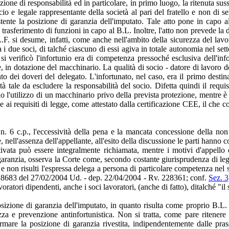
one di responsabilità ed in particolare, in primo luogo, la ritenuta sus
socio e legale rappresentante della società al pari del fratello e non d
istente la posizione di garanzia dell'imputato. Tale atto pone in capo a
trasferimento di funzioni in capo al B.L. Inoltre, l'atto non prevede la d
.F. si desume, infatti, come anche nell'ambito della sicurezza del lavo
tra i due soci, di talché ciascuno di essi agiva in totale autonomia nel s
i verificò l'infortunio era di competenza pressoché esclusiva dell'infort
le, in dotazione del macchinario. La qualità di socio - datore di lavoro de
dei doveri del delegato. L'infortunato, nel caso, era il primo destina
tà tale da escludere la responsabilità del socio. Difetta quindi il req
io l'utilizzo di un macchinario privo della prevista protezione, mentre è
ai requisiti di legge, come attestato dalla certificazione CEE, il che co
2 n. 6 c.p., l'eccessività della pena e la mancata concessione della n
 nell'assenza dell'appellante, all'esito della discussione le parti hanno 
ata può essere integralmente richiamata, mentre i motivi d'appello c
aranzia, osserva la Corte come, secondo costante giurisprudenza di legit
one e non risulti l'espressa delega a persona di particolare competenza ne
18683 del 27/02/2004 Ud. - dep. 22/04/2004 - Rv. 228361; conf.
Sez. 3
lavoratori dipendenti, anche i soci lavoratori, (anche di fatto), ditalché 
sizione di garanzia dell'imputato, in quanto risulta come proprio B.L. fo
ezza e prevenzione antinfortunistica. Non si tratta, come pare ritener
rmare la posizione di garanzia rivestita, indipendentemente dalle prassi 