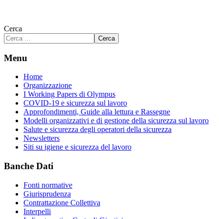
Cerca
Cerca
Menu
Home
Organizzazione
I Working Papers di Olympus
COVID-19 e sicurezza sul lavoro
Approfondimenti, Guide alla lettura e Rassegne
Modelli organizzativi e di gestione della sicurezza sul lavoro
Salute e sicurezza degli operatori della sicurezza
Newsletters
Siti su igiene e sicurezza del lavoro
Banche Dati
Fonti normative
Giurisprudenza
Contrattazione Collettiva
Interpelli