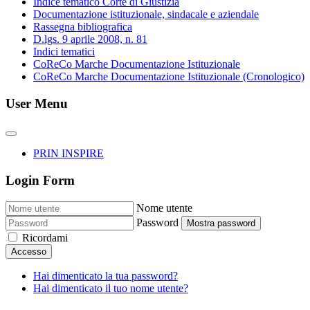
Indice tematico Corte di Giustizia
Documentazione istituzionale, sindacale e aziendale
Rassegna bibliografica
D.lgs. 9 aprile 2008, n. 81
Indici tematici
CoReCo Marche Documentazione Istituzionale
CoReCo Marche Documentazione Istituzionale (Cronologico)
User Menu
PRIN INSPIRE
Login Form
Nome utente
Password
Mostra password
Ricordami
Accesso
Hai dimenticato la tua password?
Hai dimenticato il tuo nome utente?