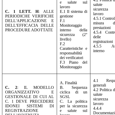
e salute sul
salute
lavoro
sicurezza 
C. 1 LETT. H
: ALLE
E.1 Il sistema di
lavoro
PERIODICHE VERIFICHE
gestione
4.5.1 Control
DELL'APPLICAZIONE E
F.1
misura de
DELL'EFFICACIA DELLE
Monitoraggio
prestazioni
PROCEDURE ADOTTATE
interno della
4.5.4 Contr
sicurezza (2°
delle
livello)
registrazioni
F.2
4.5.5 Au
Caratteristiche e
interno
responsabilità
dei verificatori
F.3 Piano del
Monitoraggio
4.1 Requis
A. Finalità
generali
C. 2
: IL MODELLO
B. Sequenza
4.2 Politica d
ORGANIZZATIVO E
ciclica di un
salute
GESTIONALE DI CUI AL
SGSL
sicurezza 
C. 1 DEVE PRECEDERE
C. La politica
lavoro
IDONEI SISTEMI DI
per la sicurezza
4.4.4
REGISTRAZIONE
e salute sul
Documentazi