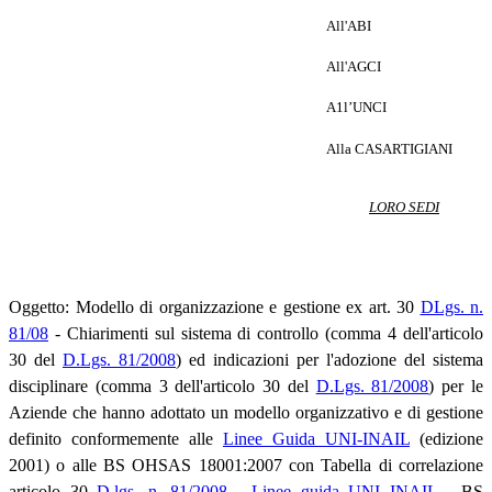
All'ABI
All'AGCI
A1l’UNCI
Alla CASARTIGIANI
LORO SEDI
Oggetto: Modello di organizzazione e gestione ex art. 30
DLgs. n.
81/08
- Chiarimenti sul sistema di controllo (comma 4 dell'articolo
30 del
D.Lgs. 81/2008
) ed indicazioni per l'adozione del sistema
disciplinare (comma 3 dell'articolo 30 del
D.Lgs. 81/2008
) per le
Aziende che hanno adottato un modello organizzativo e di gestione
definito conformemente alle
Linee Guida UNI-INAIL
(edizione
2001) o alle BS OHSAS 18001:2007 con Tabella di correlazione
articolo 30
D.lgs. n. 81/2008
-
Linee guida UNI INAIL
- BS