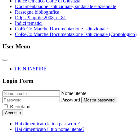
Indice tematico Corte di Giustizia
Documentazione istituzionale, sindacale e aziendale
Rassegna bibliografica
D.lgs. 9 aprile 2008, n. 81
Indici tematici
CoReCo Marche Documentazione Istituzionale
CoReCo Marche Documentazione Istituzionale (Cronologico)
User Menu
PRIN INSPIRE
Login Form
Nome utente
Password
Mostra password
Ricordami
Accesso
Hai dimenticato la tua password?
Hai dimenticato il tuo nome utente?