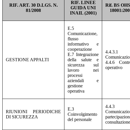
RIF. LINEE
RIF. ART. 30 D.LGS. N.
Rif. BS OH
GUIDA UNI
81/2008
18001:200
INAIL (2001)
E.5
Comunicazione,
flusso
informativo e
cooperazione
4.4.3.1
E.7 Integrazione
Comunicazio
GESTIONE APPALTI
della salute e
4.4.6 Contr
sicurezza sul
operativo
lavoro nei
processi
aziendali e
gestione
operativa
4.4.3
E.3
RIUNIONI PERIODICHE
Comunicazio
Coinvolgimento
DI SICUREZZA
partecipazio
del personale
consultazion