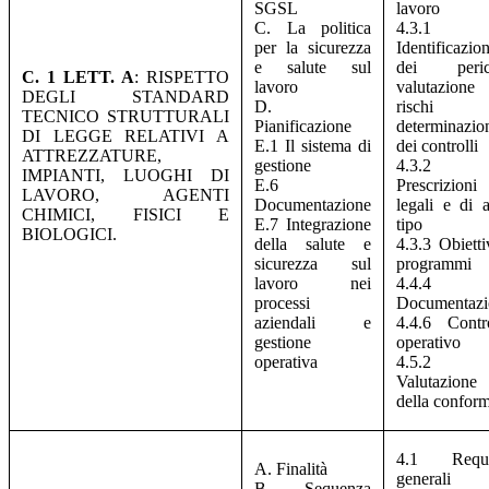
SGSL
lavoro
C. La politica
4.3.1
per la sicurezza
Identificazio
e salute sul
dei perico
C. 1 LETT. A
: RISPETTO
lavoro
valutazione
DEGLI STANDARD
D.
rischi
TECNICO STRUTTURALI
Pianificazione
determinazio
DI LEGGE RELATIVI A
E.1 Il sistema di
dei controlli
ATTREZZATURE,
gestione
4.3.2
IMPIANTI, LUOGHI DI
E.6
Prescrizioni
LAVORO, AGENTI
Documentazione
legali e di a
CHIMICI, FISICI E
E.7 Integrazione
tipo
BIOLOGICI.
della salute e
4.3.3 Obietti
sicurezza sul
programmi
lavoro nei
4.4.4
processi
Documentazi
aziendali e
4.4.6 Contr
gestione
operativo
operativa
4.5.2
Valutazione
della conform
4.1 Requis
A. Finalità
generali
B. Sequenza