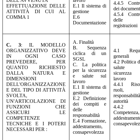
DELL'AVVENUTA
lavoro
4.4.5 Contr
EFFETTUAZIONE DELLE
E.1 Il sistema di
dei document
ATTIVITÀ DI CUI AL
gestione
4.5.4 Contr
COMMA 1
E.6
delle
Documentazione
registrazioni
A. Finalità
C. 3
: IL MODELLO
B. Sequenza
ORGANIZZATIVO DEVE
4.1 Requis
ciclica di un
IN OGNI CASO
generali
SGSL
PREVEDERE, PER
4.2 Politica d
C. La politica
QUANTO RICHIESTO
salute
per la sicurezza
DALLA NATURA E
sicurezza 
e salute sul
DIMENSIONI
lavoro
lavoro
DELL'ORGANIZZAZIONE
4.4.1 Risor
E.1 Il sistema di
E DEL TIPO DI ATTIVITÀ
ruoli,
gestione
SVOLTA,
responsabili
E.2 Definizione
UN'ARTICOLAZIONE DI
autorità
dei compiti e
FUNZIONI CHE
4.4.2
delle
ASSICURI LE
Competenza,
responsabilità
COMPETENZE
addestramen
E.4 Formazione,
TECNICHE E I POTERI
consapevolez
addestramento,
NECESSARI PER :
consapevolezza