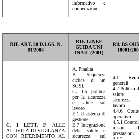
informativo e
cooperazione
RIF. LINEE
RIF. ART. 30 D.LGS. N.
Rif. BS OH
GUIDA UNI
81/2008
18001:200
INAIL (2001)
A. Finalità
B. Sequenza
4.1 Requis
ciclica di un
generali
SGSL
4.2 Politica d
C. La politica
salute
per la sicurezza
sicurezza 
e salute sul
lavoro
lavoro
4.4.6 Contr
E.1 Il sistema di
operativo
gestione
4.5.1 Control
C. 1 LETT. F
: ALLE
E.7 Integrazione
misura de
ATTIVITÀ DI VIGILANZA
della salute e
prestazioni
CON RIFERIMENTO AL
sicurezza sul
4.5.2