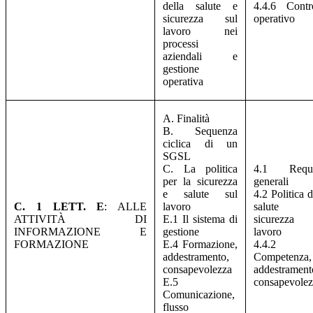
della salute e
4.4.6 Contr
sicurezza sul
operativo
lavoro nei
processi
aziendali e
gestione
operativa
A. Finalità
B. Sequenza
ciclica di un
SGSL
C. La politica
4.1 Requis
per la sicurezza
generali
e salute sul
4.2 Politica d
C. 1 LETT. E
: ALLE
lavoro
salute
ATTIVITÀ DI
E.1 Il sistema di
sicurezza 
INFORMAZIONE E
gestione
lavoro
FORMAZIONE
E.4 Formazione,
4.4.2
addestramento,
Competenza,
consapevolezza
addestrament
E.5
consapevolez
Comunicazione,
flusso