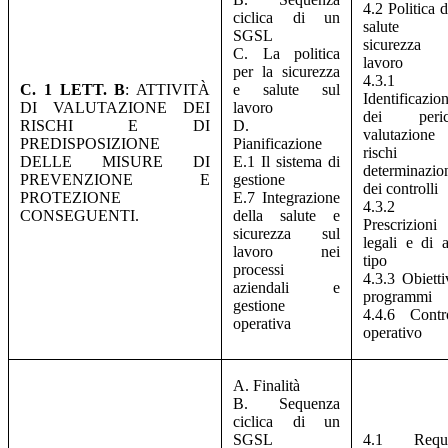
4.2 Politica d
ciclica di un
salute
SGSL
sicurezza 
C. La politica
lavoro
per la sicurezza
4.3.1
C. 1 LETT. B
: ATTIVITÀ
e salute sul
Identificazio
DI VALUTAZIONE DEI
lavoro
dei perico
RISCHI E DI
D.
valutazione
PREDISPOSIZIONE
Pianificazione
rischi
DELLE MISURE DI
E.1 Il sistema di
determinazio
PREVENZIONE E
gestione
dei controlli
PROTEZIONE
E.7 Integrazione
4.3.2
CONSEGUENTI.
della salute e
Prescrizioni
sicurezza sul
legali e di a
lavoro nei
tipo
processi
4.3.3 Obietti
aziendali e
programmi
gestione
4.4.6 Contr
operativa
operativo
A. Finalità
B. Sequenza
ciclica di un
SGSL
4.1 Requis