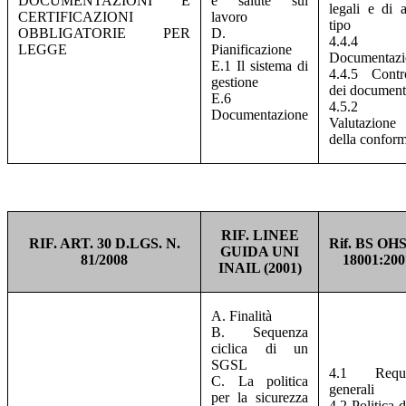
DOCUMENTAZIONI E
e salute sul
legali e di a
CERTIFICAZIONI
lavoro
tipo
OBBLIGATORIE PER
D.
4.4.4
LEGGE
Pianificazione
Documentazi
E.1 Il sistema di
4.4.5 Contr
gestione
dei document
E.6
4.5.2
Documentazione
Valutazione
della conform
RIF. LINEE
RIF. ART. 30 D.LGS. N.
Rif. BS OH
GUIDA UNI
81/2008
18001:200
INAIL (2001)
A. Finalità
B. Sequenza
ciclica di un
SGSL
4.1 Requis
C. La politica
generali
per la sicurezza
4.2 Politica d