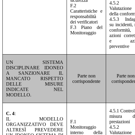
sicurezza
4.5.2
F.2
Valutazione
Caratteristiche e
della conform
responsabilità
4.5.3 Indag
dei verificatori
su incidenti,
F.3 Piano del
conformità,
Monitoraggio
azioni corret
e azio
preventive
UN SISTEMA
DISCIPLINARE IDONEO
A SANZIONARE IL
Parte non
Parte non
MANCATO RISPETTO
corrispondente
corrisponde
DELLE MISURE
INDICATE NEL
MODELLO.
4.5.1 Control
C. 4
:
misura de
IL MODELLO
F.1
prestazioni
ORGANIZZATIVO DEVE
Monitoraggio
4.5.2
ALTRESÌ PREVEDERE
interno della
Valutazione