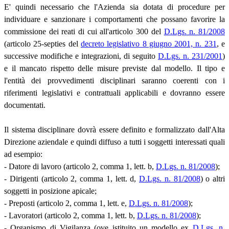
E' quindi necessario che l'Azienda sia dotata di procedure per
individuare e sanzionare i comportamenti che possano favorire la
commissione dei reati di cui all'articolo 300 del
D.Lgs. n. 81/2008
(articolo 25-septies del
decreto legislativo 8 giugno 2001, n. 231
, e
successive modifiche e integrazioni, di seguito
D.Lgs. n. 231/2001
)
e il mancato rispetto delle misure previste dal modello. Il tipo e
l'entità dei provvedimenti disciplinari saranno coerenti con i
riferimenti legislativi e contrattuali applicabili e dovranno essere
documentati.
Il sistema disciplinare dovrà essere definito e formalizzato dall'Alta
Direzione aziendale e quindi diffuso a tutti i soggetti interessati quali
ad esempio:
- Datore di lavoro (articolo 2, comma 1, lett. b,
D.Lgs. n. 81/2008
);
- Dirigenti (articolo 2, comma 1, lett. d,
D.Lgs. n. 81/2008
) o altri
soggetti in posizione apicale;
- Preposti (articolo 2, comma 1, lett. e,
D.Lgs. n. 81/2008
);
- Lavoratori (articolo 2, comma 1, lett. b,
D.Lgs. n. 81/2008
);
- Organismo di Vigilanza (ove istituito un modello ex
D.Lgs. n.