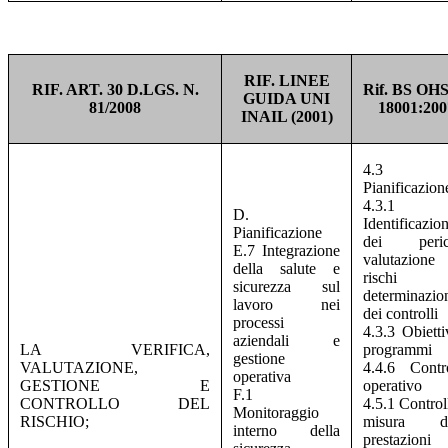
RIF. LINEE
RIF. ART. 30 D.LGS. N.
Rif. BS OH
GUIDA UNI
81/2008
18001:200
INAIL (2001)
4.3
Pianificazion
4.3.1
D.
Identificazio
Pianificazione
dei perico
E.7 Integrazione
valutazione
della salute e
rischi
sicurezza sul
determinazio
lavoro nei
dei controlli
processi
4.3.3 Obietti
aziendali e
LA VERIFICA,
programmi
gestione
VALUTAZIONE,
4.4.6 Contr
operativa
GESTIONE E
operativo
F.1
CONTROLLO DEL
4.5.1 Control
Monitoraggio
RISCHIO;
misura de
interno della
prestazioni