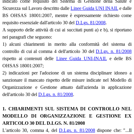
indicato come requisito del Sistema di Gestione della Salute e
Sicurezza sul Lavoro descritto dalle
Linee Guida UNI INAIL
e dalle
BS OHSAS 18001:2007, mentre è espressamente richiesto come
requisito essenziale dall'articolo 30 del
D.Lgs. 81/2008
.
A supporto delle attività di cui ai succitati punti a) e b), si riportano
nei paragrafi che seguono:
1) alcuni chiarimenti in merito alla conformità del sistema di
controllo di cui al comma 4 dell'articolo 30 del
D.Lgs. n. 81/2008
rispetto ai contenuti delle
Linee Guida UNI-INAIL
e delle BS
OHSAS 18001:2007;
2) indicazioni per l'adozione di un sistema disciplinare idoneo a
sanzionare il mancato rispetto delle misure indicate nel Modello di
Organizzazione e Gestione attuato dall'azienda in applicazione
dell'articolo 30 del
D.Lgs. n. 81/2008
.
1. CHIARIMENTI SUL SISTEMA DI CONTROLLO NEL
MODELLO DI ORGANIZZAZIONE E GESTIONE EX
ARTICOLO 30 DEL D.LGS. N. 81/2008
L'articolo 30, comma 4, del
D.Lgs. n. 81/2008
dispone che: "...Il