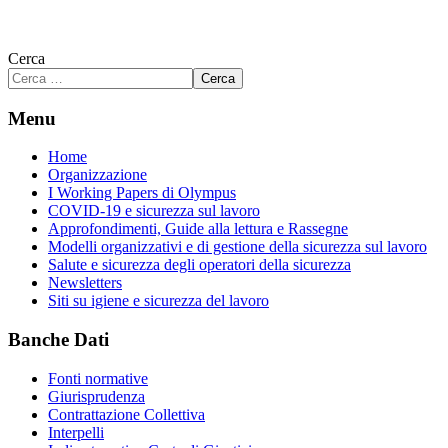
Cerca
Cerca
Menu
Home
Organizzazione
I Working Papers di Olympus
COVID-19 e sicurezza sul lavoro
Approfondimenti, Guide alla lettura e Rassegne
Modelli organizzativi e di gestione della sicurezza sul lavoro
Salute e sicurezza degli operatori della sicurezza
Newsletters
Siti su igiene e sicurezza del lavoro
Banche Dati
Fonti normative
Giurisprudenza
Contrattazione Collettiva
Interpelli