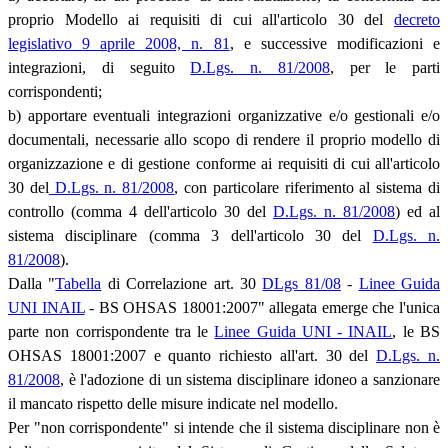
proprio Modello ai requisiti di cui all'articolo 30 del
decreto
legislativo 9 aprile 2008, n. 81
, e successive modificazioni e
integrazioni, di seguito
D.Lgs. n. 81/2008
, per le parti
corrispondenti;
b) apportare eventuali integrazioni organizzative e/o gestionali e/o
documentali, necessarie allo scopo di rendere il proprio modello di
organizzazione e di gestione conforme ai requisiti di cui all'articolo
30 del
D.Lgs. n. 81/2008
, con particolare riferimento al sistema di
controllo (comma 4 dell'articolo 30 del
D.Lgs. n. 81/2008
) ed al
sistema disciplinare (comma 3 dell'articolo 30 del
D.Lgs. n.
81/2008
).
Dalla "
Tabella
di Correlazione art. 30
DLgs 81/08
-
Linee Guida
UNI INAIL
- BS OHSAS 18001:2007" allegata emerge che l'unica
parte non corrispondente tra le
Linee Guida UNI - INAIL
, le BS
OHSAS 18001:2007 e quanto richiesto all'art. 30 del
D.Lgs. n.
81/2008
, è l'adozione di un sistema disciplinare idoneo a sanzionare
il mancato rispetto delle misure indicate nel modello.
Per "non corrispondente" si intende che il sistema disciplinare non è