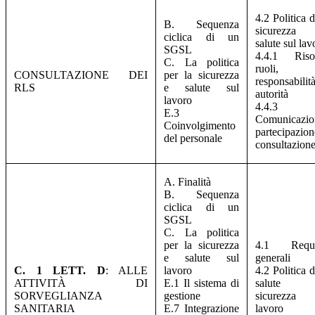
4.2 Politica d
B. Sequenza
sicurezz
ciclica di un
salute sul lav
SGSL
4.4.1 Risor
C. La politica
ruoli,
CONSULTAZIONE DEI
per la sicurezza
responsabilit
RLS
e salute sul
autorità
lavoro
4.4.3
E.3
Comunicazio
Coinvolgimento
partecipazio
del personale
consultazion
A. Finalità
B. Sequenza
ciclica di un
SGSL
C. La politica
per la sicurezza
4.1 Requis
e salute sul
generali
C. 1 LETT. D
: ALLE
lavoro
4.2 Politica d
ATTIVITÀ DI
E.1 Il sistema di
salute
SORVEGLIANZA
gestione
sicurezza 
SANITARIA
E.7 Integrazione
lavoro