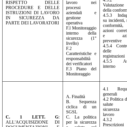
RISPETTO DELLE
lavoro nei
Valutazione
PROCEDURE E DELLE
processi
della conform
ISTRUZIONI DI LAVORO
aziendali e
4.5.3 Indag
IN SICUREZZA DA
gestione
su incidenti,
PARTE DEI LAVORATORI
operativa
conformità,
F.l Monitoraggio
azioni corret
interno della
e azio
sicurezza (1°
preventive
livello)
4.5.4 Contr
F.2
delle
Caratteristiche e
registrazioni
responsabilità
4.5.5 Au
dei verificatori
interno
F.3 Piano del
Monitoraggio
4.1 Requis
generali
A. Finalità
4.2 Politica d
B. Sequenza
salute
ciclica di un
sicurezza 
SGSL
lavoro
C. 1 LETT. G
:
C. La politica
4.3.2
ALL'ACQUISIZIONE DI
per la sicurezza
Prescrizioni