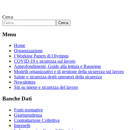
Cerca
Cerca
Menu
Home
Organizzazione
I Working Papers di Olympus
COVID-19 e sicurezza sul lavoro
Approfondimenti, Guide alla lettura e Rassegne
Modelli organizzativi e di gestione della sicurezza sul lavoro
Salute e sicurezza degli operatori della sicurezza
Newsletters
Siti su igiene e sicurezza del lavoro
Banche Dati
Fonti normative
Giurisprudenza
Contrattazione Collettiva
Interpelli