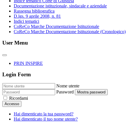
Indice tematico Corte di Giustizia
Documentazione istituzionale, sindacale e aziendale
Rassegna bibliografica
D.lgs. 9 aprile 2008, n. 81
Indici tematici
CoReCo Marche Documentazione Istituzionale
CoReCo Marche Documentazione Istituzionale (Cronologico)
User Menu
PRIN INSPIRE
Login Form
Nome utente
Password
Mostra password
Ricordami
Accesso
Hai dimenticato la tua password?
Hai dimenticato il tuo nome utente?