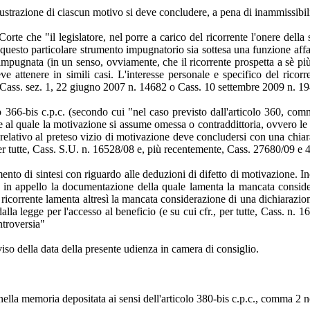
illustrazione di ciascun motivo si deve concludere, a pena di inammissibili
orte che "il legislatore, nel porre a carico del ricorrente l'onere della
questo particolare strumento impugnatorio sia sottesa una funzione affatt
a impugnata (in un senso, ovviamente, che il ricorrente prospetta a sè p
deve attenere in simili casi. L'interesse personale e specifico del rico
te, Cass. sez. 1, 22 giugno 2007 n. 14682 o Cass. 10 settembre 2009 n. 1
lo 366-bis c.p.c. (secondo cui "nel caso previsto dall'articolo 360, com
ne al quale la motivazione si assume omessa o contraddittoria, ovvero le 
o relativo al preteso vizio di motivazione deve concludersi con una chia
., per tutte, Cass. S.U. n. 16528/08 e, più recentemente, Cass. 27680/09 e 
to di sintesi con riguardo alle deduzioni di difetto di motivazione. Ino
in appello la documentazione della quale lamenta la mancata considera
 il ricorrente lamenta altresì la mancata considerazione di una dichiaraz
alla legge per l'accesso al beneficio (e su cui cfr., per tutte, Cass. n. 
ntroversia"
vviso della data della presente udienza in camera di consiglio.
 nella memoria depositata ai sensi dell'articolo 380-bis c.p.c., comma 2 n