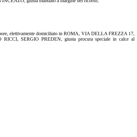
VINCENZO, giusta mandato a margine del ricorso;
ore, elettivamente domiciliato in ROMA, VIA DELLA FREZZA 17,
CCI, SERGIO PREDEN, giusta procura speciale in calce al