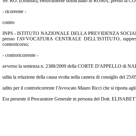
SP. RO. (Omissis), elettivamente domiciliato in ROMA, presso la
- ricorrente -
contro
INPS - ISTITUTO NAZIONALE DELLA PREVIDENZA SOCIALE (Omissis
presso l'AVVOCATURA CENTRALE DELL'ISTITUTO, rappresent
controricorso;
- controricorrente -
avverso la sentenza n. 2388/2009 della CORTE D'APPELLO di NAPOL
udita la relazione della causa svolta nella camera di consiglio de
udito per il controricorrente l'Avvocato Mauro Ricci che si riporta agli s
Era presente il Procuratore Generale in persona del Dott. ELISABETTA