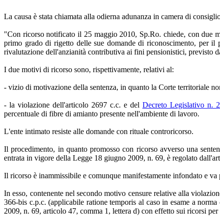
La causa è stata chiamata alla odierna adunanza in camera di consiglio a
"Con ricorso notificato il 25 maggio 2010, Sp.Ro. chiede, con due mo
primo grado di rigetto delle sue domande di riconoscimento, per il 
rivalutazione dell'anzianità contributiva ai fini pensionistici, previsto 
I due motivi di ricorso sono, rispettivamente, relativi al:
- vizio di motivazione della sentenza, in quanto la Corte territoriale 
- la violazione dell'articolo 2697 c.c. e del
Decreto Legislativo n. 2
percentuale di fibre di amianto presente nell'ambiente di lavoro.
L'ente intimato resiste alle domande con rituale controricorso.
Il procedimento, in quanto promosso con ricorso avverso una sentenz
entrata in vigore della Legge 18 giugno 2009, n. 69, è regolato dall'art
Il ricorso è inammissibile e comunque manifestamente infondato e va pe
In esso, contenente nel secondo motivo censure relative alla violazione d
366-bis c.p.c. (applicabile ratione temporis al caso in esame a norm
2009, n. 69, articolo 47, comma 1, lettera d) con effetto sui ricorsi pe