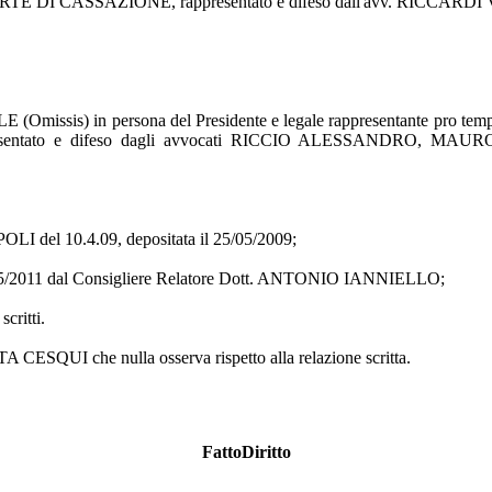
 CORTE DI CASSAZIONE, rappresentato e difeso dall'avv. RICCARDI 
) in persona del Presidente e legale rappresentante pro temp
ato e difeso dagli avvocati RICCIO ALESSANDRO, MAURO RI
I del 10.4.09, depositata il 25/05/2009;
l 25/05/2011 dal Consigliere Relatore Dott. ANTONIO IANNIELLO;
critti.
 CESQUI che nulla osserva rispetto alla relazione scritta.
FattoDiritto