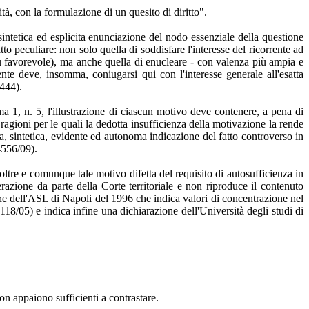
tà, con la formulazione di un quesito di diritto".
 sintetica ed esplicita enunciazione del nodo essenziale della questione
o peculiare: non solo quella di soddisfare l'interesse del ricorrente ad
iù favorevole), ma anche quella di enucleare - con valenza più ampia e
rrente deve, insomma, coniugarsi qui con l'interesse generale all'esatta
9444).
ma 1, n. 5, l'illustrazione di ciascun motivo deve contenere, a pena di
ragioni per le quali la dedotta insufficienza della motivazione la rende
ra, sintetica, evidente ed autonoma indicazione del fatto controverso in
4556/09).
ltre e comunque tale motivo difetta del requisito di autosufficienza in
zione da parte della Corte territoriale e non riproduce il contenuto
ione dell'ASL di Napoli del 1996 che indica valori di concentrazione nel
16118/05) e indica infine una dichiarazione dell'Università degli studi di
on appaiono sufficienti a contrastare.