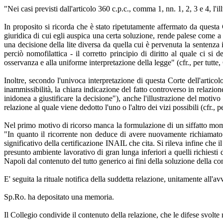
"Nei casi previsti dall'articolo 360 c.p.c., comma 1, nn. 1, 2, 3 e 4, l'
In proposito si ricorda che è stato ripetutamente affermato da questa C
giuridica di cui egli auspica una certa soluzione, rende palese come a 
una decisione della lite diversa da quella cui è pervenuta la sentenz
perciò nomofilattica - il corretto principio di diritto al quale ci si 
osservanza e alla uniforme interpretazione della legge" (cfr., per tut
Inoltre, secondo l'univoca interpretazione di questa Corte dell'artico
inammissibilità, la chiara indicazione del fatto controverso in relazio
inidonea a giustificare la decisione"), anche l'illustrazione del motiv
relazione al quale viene dedotto l'uno o l'altro dei vizi possibili (cfr
Nel primo motivo di ricorso manca la formulazione di un siffatto momen
"In quanto il ricorrente non deduce di avere nuovamente richiamato 
significativo della certificazione INAIL che cita. Si rileva infine che
presunto ambiente lavorativo di gran lunga inferiori a quelli richiesti d
Napoli dal contenuto del tutto generico ai fini della soluzione della co
E' seguita la rituale notifica della suddetta relazione, unitamente all'a
Sp.Ro. ha depositato una memoria.
Il Collegio condivide il contenuto della relazione, che le difese svolte