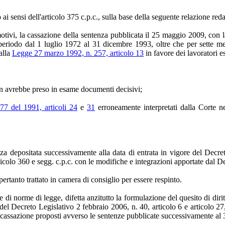
i sensi dell'articolo 375 c.p.c., sulla base della seguente relazione redat
tivi, la cassazione della sentenza pubblicata il 25 maggio 2009, con l
periodo dal 1 luglio 1972 al 31 dicembre 1993, oltre che per sette me
dalla
Legge 27 marzo 1992, n. 257, articolo 13
in favore dei lavoratori es
non avrebbe preso in esame documenti decisivi;
77 del 1991, articoli 24
e
31
erroneamente interpretati dalla Corte n
a depositata successivamente alla data di entrata in vigore del Decret
icolo 360 e segg. c.p.c. con le modifiche e integrazioni apportate dal De
rtanto trattato in camera di consiglio per essere respinto.
i norme di legge, difetta anzitutto la formulazione del quesito di diritto,
a del Decreto Legislativo 2 febbraio 2006, n. 40, articolo 6 e articolo
r cassazione proposti avverso le sentenze pubblicate successivamente al 3 