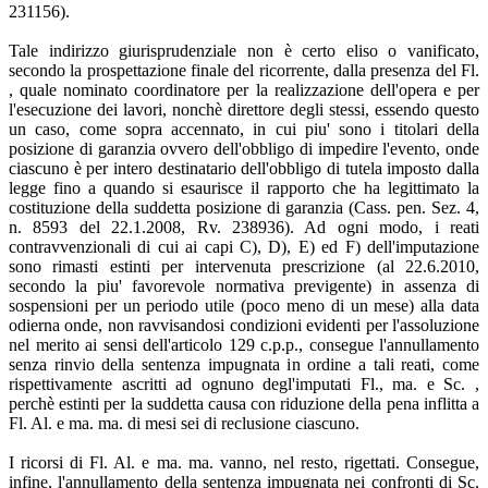
231156).
Tale indirizzo giurisprudenziale non è certo eliso o vanificato,
secondo la prospettazione finale del ricorrente, dalla presenza del Fl.
, quale nominato coordinatore per la realizzazione dell'opera e per
l'esecuzione dei lavori, nonchè direttore degli stessi, essendo questo
un caso, come sopra accennato, in cui piu' sono i titolari della
posizione di garanzia ovvero dell'obbligo di impedire l'evento, onde
ciascuno è per intero destinatario dell'obbligo di tutela imposto dalla
legge fino a quando si esaurisce il rapporto che ha legittimato la
costituzione della suddetta posizione di garanzia (Cass. pen. Sez. 4,
n. 8593 del 22.1.2008, Rv. 238936). Ad ogni modo, i reati
contravvenzionali di cui ai capi C), D), E) ed F) dell'imputazione
sono rimasti estinti per intervenuta prescrizione (al 22.6.2010,
secondo la piu' favorevole normativa previgente) in assenza di
sospensioni per un periodo utile (poco meno di un mese) alla data
odierna onde, non ravvisandosi condizioni evidenti per l'assoluzione
nel merito ai sensi dell'articolo 129 c.p.p., consegue l'annullamento
senza rinvio della sentenza impugnata in ordine a tali reati, come
rispettivamente ascritti ad ognuno degl'imputati Fl., ma. e Sc. ,
perchè estinti per la suddetta causa con riduzione della pena inflitta a
Fl. Al. e ma. ma. di mesi sei di reclusione ciascuno.
I ricorsi di Fl. Al. e ma. ma. vanno, nel resto, rigettati. Consegue,
infine, l'annullamento della sentenza impugnata nei confronti di Sc.