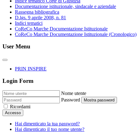
Indice tematico Corte di Giustizia
Documentazione istituzionale, sindacale e aziendale
Rassegna bibliografica
D.lgs. 9 aprile 2008, n. 81
Indici tematici
CoReCo Marche Documentazione Istituzionale
CoReCo Marche Documentazione Istituzionale (Cronologico)
User Menu
PRIN INSPIRE
Login Form
Nome utente
Password
Mostra password
Ricordami
Accesso
Hai dimenticato la tua password?
Hai dimenticato il tuo nome utente?