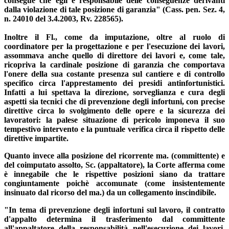
consegue che egli è responsabile delle conseguenze derivanti
dalla violazione di tale posizione di garanzia" (Cass. pen. Sez. 4,
n. 24010 del 3.4.2003, Rv. 228565).
Inoltre il Fl., come da imputazione, oltre al ruolo di
coordinatore per la progettazione e per l'esecuzione dei lavori,
assommava anche quello di direttore dei lavori e, come tale,
ricopriva la cardinale posizione di garanzia che comportava
l'onere della sua costante presenza sul cantiere e di controllo
specifico circa l'apprestamento dei presidi antinfortunistici.
Infatti a lui spettava la direzione, sorveglianza e cura degli
aspetti sia tecnici che di prevenzione degli infortuni, con precise
direttive circa lo svolgimento delle opere e la sicurezza dei
lavoratori: la palese situazione di pericolo imponeva il suo
tempestivo intervento e la puntuale verifica circa il rispetto delle
direttive impartite.
Quanto invece alla posizione del ricorrente ma. (committente) e
del coimputato assolto, Sc. (appaltatore), la Corte afferma come
è innegabile che le rispettive posizioni siano da trattare
congiuntamente poichè accomunate (come insistentemente
insinuato dal ricorso del ma.) da un collegamento inscindibile.
"In tema di prevenzione degli infortuni sul lavoro, il contratto
d'appalto determina il trasferimento dal committente
all'appaltatore della responsabilità nell'esecuzione dei lavori,