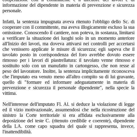
informazione del dipendente in materia di prevenzione e sicurezza
personale.
Infatti, la sentenza impugnata aveva ritenuto l'obbligo dello Sc. di
cooperare con il committente, ma aveva illogicamente escluso la sua
omissione. Conoscendo il cantiere, non poteva, in sostanza, limitarsi
a verificare la situazione dei luoghi solo in un momento anteriore
all'Inizio dei lavori, ma doveva attivarsi nei controlli per accertarsi
che venissero applicate le misure di sicurezza; egli sapeva che il
tavolato posto in corrispondenza del foro avrebbe dovuto essere
rimosso per i lavori di piastrellatura: il tavolato venne rimosso e
sostituito solo con un manufatto in cartongesso, che non resse al
peso del lavoratore. Inoltre, la sentenza implicitamente riconosceva
che l'imputato era venuto meno all'altro compito su di lui gravante,
quello di "formare ed informare adeguatamente in materia di
prevenzione e sicurezza il personale dipendente", nella specie la
vittima.
Nell'interesse dell'imputato Fl. Al. si deduce la violazione di legge
ed il vizio motivazionale, assumendosi che nella ricostruzione del
sinistro la Corte territoriale si era affidata esclusivamente alla
deposizione del teste C. (ritenuto credibile e coerente), dipendente
della LA. come capo squadra del quale si rappresenta, invece,
l'inattendibilità.