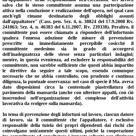
salvo che lo stesso committente assuma una partecipazione
attiva nella conduzione e realizzazione dell'opera, nel qual caso
anch'egli rimane destinatario degli obblighi assunti
dall'appaltatore" (Cass. pen. Sez. 4, n. 38824 del 17.9.2008 Rv.
241063; Sez. 4, n. 46383 del 6.11.2007, Rv. 239338). Peraltro, il
committente può essere chiamato a rispondere dell'infortunio
qualora l'omessa adozione delle misure di prevenzione
prescritte sia immediatamente percepibile cosicchè il
committente medesimo sia in grado di accorgersi
dell'inadeguatezza delle stesse senza particolari indagini;
mentre, in questa evenienza, ad escludere la responsabilità del
committente, non sarebbe sufficiente che questi abbia impartito
le direttive da seguire a tale scopo, essendo comunque
necessario che ne abbia controllato, con prudente e continua
diligenza, la puntuale osservanza: nel caso di specie il Ma. aveva
dato disposizioni circa la contestuale piastrellatura del
pavimento della mansarda (anche con ulteriore appalti, con ciò
inserendosi nell'organizzazione del complesso dell'attività
lavorativa da svolgere sulla mansarda).
In tema di prevenzione degli infortuni sul lavoro, ciascun datore
di lavoro, sia il committente che l'appaltatore, è esclusivo
responsabile della tutela dei propri dipendenti dai rischi che
coinvolgano unicamente questi ultimi, poichè la cooperazione