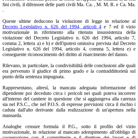
fini civili, il difensore delle parti civili Ma. Ca. , M. M. R. e Ca. Ma.
.
Queste ultime deducono la violazione di legge in relazione al
Decreto Legislativo n. 626 del 1994, articoli 4
e 7 ed il vizio
motivazionale in riferimento alla ritenuta insussistenza della
violazione del Decreto Legislativo n. 626 del 1994, articolo 7,
comma 2, lettera a) e b) e dell'ipotesi omissiva prevista dal Decreto
Legislativo n. 626 del 1994, articolo 4, comma 5, lettera e) e
conseguente riconoscimento del diritto al risarcimento del danno.
Rilevano, in particolare, la condivisibilità delle conclusioni alle quali
era pervenuto il giudice di primo grado e la contraddittorietà sul
punto della sentenza impugnata.
Rappresentano, altresì, la mancata adeguata informazione del
dipendente poi deceduto circa i pericoli nei quali poteva incorrere
all'interno del cantiere in questione che si aggiungeva alla carenza
sia nel P.S.C., che nel P.O.S. di espresse previsioni circa il rischio i
caduta dall'alto derivante dalla realizzazione di un'apertura nella
mansarda.
Analoghe censure formula il P.G., sotto il profilo del vizio
motivazionale, in relazione al mancato adempimento all'obbligo di
cooperazione con il committente e il direttore dei lavori e di