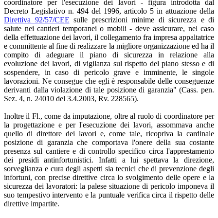
coordinatore per l'esecuzione dei lavori - figura introdotta dal
Decreto Legislativo n. 494 del 1996, articolo 5 in attuazione della
Direttiva 92/57/CEE
sulle prescrizioni minime di sicurezza e di
salute nei cantieri temporanei o mobili - deve assicurare, nel caso
della effettuazione dei lavori, il collegamento fra impresa appaltatrice
e committente al fine di realizzare la migliore organizzazione ed ha il
compito di adeguare il piano di sicurezza in relazione alla
evoluzione dei lavori, di vigilanza sul rispetto del piano stesso e di
sospendere, in caso di pericolo grave e imminente, le singole
lavorazioni. Ne consegue che egli è responsabile delle conseguenze
derivanti dalla violazione di tale posizione di garanzia" (Cass. pen.
Sez. 4, n. 24010 del 3.4.2003, Rv. 228565).
Inoltre il Fl., come da imputazione, oltre al ruolo di coordinatore per
la progettazione e per l'esecuzione dei lavori, assommava anche
quello di direttore dei lavori e, come tale, ricopriva la cardinale
posizione di garanzia che comportava l'onere della sua costante
presenza sul cantiere e di controllo specifico circa l'apprestamento
dei presidi antinfortunistici. Infatti a lui spettava la direzione,
sorveglianza e cura degli aspetti sia tecnici che di prevenzione degli
infortuni, con precise direttive circa lo svolgimento delle opere e la
sicurezza dei lavoratori: la palese situazione di pericolo imponeva il
suo tempestivo intervento e la puntuale verifica circa il rispetto delle
direttive impartite.