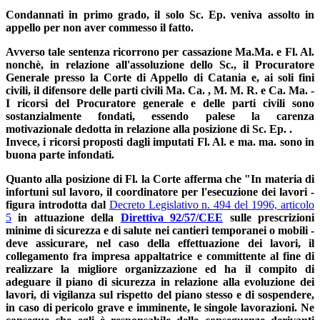
Condannati in primo grado, il solo Sc. Ep. veniva assolto in
appello per non aver commesso il fatto.
Avverso tale sentenza ricorrono per cassazione Ma.Ma. e Fl. Al.
nonchè, in relazione all'assoluzione dello Sc., il Procuratore
Generale presso la Corte di Appello di Catania e, ai soli fini
civili, il difensore delle parti civili Ma. Ca. , M. M. R. e Ca. Ma. -
I ricorsi del Procuratore generale e delle parti civili sono
sostanzialmente fondati, essendo palese la carenza
motivazionale dedotta in relazione alla posizione di Sc. Ep. .
Invece, i ricorsi proposti dagli imputati Fl. Al. e ma. ma. sono in
buona parte infondati.
Quanto alla posizione di Fl. la Corte afferma che "In materia di
infortuni sul lavoro, il coordinatore per l'esecuzione dei lavori -
figura introdotta dal
Decreto Legislativo n. 494 del 1996, articolo
5
in attuazione della
Direttiva 92/57/CEE
sulle prescrizioni
minime di sicurezza e di salute nei cantieri temporanei o mobili -
deve assicurare, nel caso della effettuazione dei lavori, il
collegamento fra impresa appaltatrice e committente al fine di
realizzare la migliore organizzazione ed ha il compito di
adeguare il piano di sicurezza in relazione alla evoluzione dei
lavori, di vigilanza sul rispetto del piano stesso e di sospendere,
in caso di pericolo grave e imminente, le singole lavorazioni. Ne