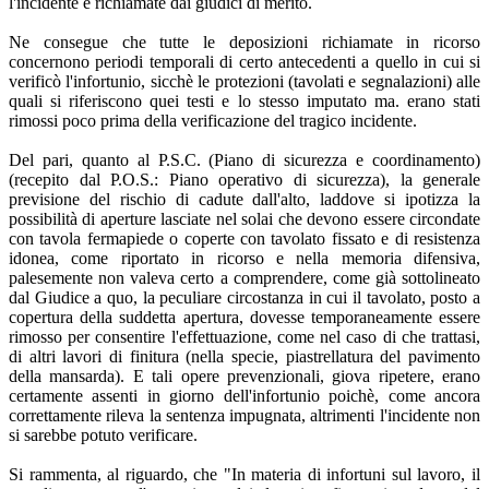
l'incidente e richiamate dai giudici di merito.
Ne consegue che tutte le deposizioni richiamate in ricorso
concernono periodi temporali di certo antecedenti a quello in cui si
verificò l'infortunio, sicchè le protezioni (tavolati e segnalazioni) alle
quali si riferiscono quei testi e lo stesso imputato ma. erano stati
rimossi poco prima della verificazione del tragico incidente.
Del pari, quanto al P.S.C. (Piano di sicurezza e coordinamento)
(recepito dal P.O.S.: Piano operativo di sicurezza), la generale
previsione del rischio di cadute dall'alto, laddove si ipotizza la
possibilità di aperture lasciate nel solai che devono essere circondate
con tavola fermapiede o coperte con tavolato fissato e di resistenza
idonea, come riportato in ricorso e nella memoria difensiva,
palesemente non valeva certo a comprendere, come già sottolineato
dal Giudice a quo, la peculiare circostanza in cui il tavolato, posto a
copertura della suddetta apertura, dovesse temporaneamente essere
rimosso per consentire l'effettuazione, come nel caso di che trattasi,
di altri lavori di finitura (nella specie, piastrellatura del pavimento
della mansarda). E tali opere prevenzionali, giova ripetere, erano
certamente assenti in giorno dell'infortunio poichè, come ancora
correttamente rileva la sentenza impugnata, altrimenti l'incidente non
si sarebbe potuto verificare.
Si rammenta, al riguardo, che "In materia di infortuni sul lavoro, il