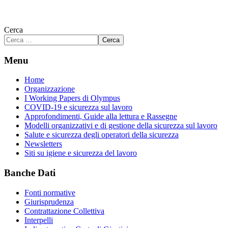
Cerca
Cerca
Menu
Home
Organizzazione
I Working Papers di Olympus
COVID-19 e sicurezza sul lavoro
Approfondimenti, Guide alla lettura e Rassegne
Modelli organizzativi e di gestione della sicurezza sul lavoro
Salute e sicurezza degli operatori della sicurezza
Newsletters
Siti su igiene e sicurezza del lavoro
Banche Dati
Fonti normative
Giurisprudenza
Contrattazione Collettiva
Interpelli