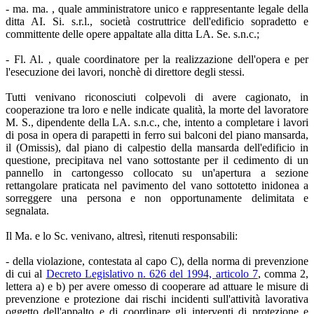
- ma. ma. , quale amministratore unico e rappresentante legale della
ditta AI. Si. s.r.l., società costruttrice dell'edificio sopradetto e
committente delle opere appaltate alla ditta LA. Se. s.n.c.;
- Fl. Al. , quale coordinatore per la realizzazione dell'opera e per
l'esecuzione dei lavori, nonchè di direttore degli stessi.
Tutti venivano riconosciuti colpevoli di avere cagionato, in
cooperazione tra loro e nelle indicate qualità, la morte del lavoratore
M. S., dipendente della LA. s.n.c., che, intento a completare i lavori
di posa in opera di parapetti in ferro sui balconi del piano mansarda,
il (Omissis), dal piano di calpestio della mansarda dell'edificio in
questione, precipitava nel vano sottostante per il cedimento di un
pannello in cartongesso collocato su un'apertura a sezione
rettangolare praticata nel pavimento del vano sottotetto inidonea a
sorreggere una persona e non opportunamente delimitata e
segnalata.
Il Ma. e lo Sc. venivano, altresì, ritenuti responsabili:
- della violazione, contestata al capo C), della norma di prevenzione
di cui al
Decreto Legislativo n. 626 del 1994, articolo 7
, comma 2,
lettera a) e b) per avere omesso di cooperare ad attuare le misure di
prevenzione e protezione dai rischi incidenti sull'attività lavorativa
oggetto dell'appalto e di coordinare gli interventi di protezione e