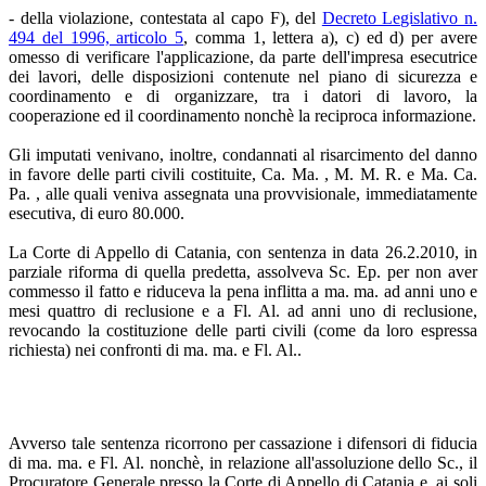
- della violazione, contestata al capo F), del
Decreto Legislativo n.
494 del 1996, articolo 5
, comma 1, lettera a), c) ed d) per avere
omesso di verificare l'applicazione, da parte dell'impresa esecutrice
dei lavori, delle disposizioni contenute nel piano di sicurezza e
coordinamento e di organizzare, tra i datori di lavoro, la
cooperazione ed il coordinamento nonchè la reciproca informazione.
Gli imputati venivano, inoltre, condannati al risarcimento del danno
in favore delle parti civili costituite, Ca. Ma. , M. M. R. e Ma. Ca.
Pa. , alle quali veniva assegnata una provvisionale, immediatamente
esecutiva, di euro 80.000.
La Corte di Appello di Catania, con sentenza in data 26.2.2010, in
parziale riforma di quella predetta, assolveva Sc. Ep. per non aver
commesso il fatto e riduceva la pena inflitta a ma. ma. ad anni uno e
mesi quattro di reclusione e a Fl. Al. ad anni uno di reclusione,
revocando la costituzione delle parti civili (come da loro espressa
richiesta) nei confronti di ma. ma. e Fl. Al..
Avverso tale sentenza ricorrono per cassazione i difensori di fiducia
di ma. ma. e Fl. Al. nonchè, in relazione all'assoluzione dello Sc., il
Procuratore Generale presso la Corte di Appello di Catania e, ai soli