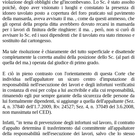
violazione degli obblighi che gl'incombevano. Lo Sc. è stato assolto
poichè, dopo aver visionato i luoghi e constatato la presenza di
idoneo tavolato posto a copertura del foro praticato sul pavimento
della mansarda, aveva avvisato il ma. , come da questi ammesso, che
gli operai della propria ditta avrebbero dovuto recarsi in mansarda
per i lavori di finitura delle ringhiere: il ma. , però, non si curò di
avvisare lo Sc. ed i suoi dipendenti che il tavolato era stato rimosso e
sostituito dal cartongesso.
Ma tale risoluzione è chiaramente del tutto superficiale e disattende
completamente la corretta analisi della posizione dello Sc. (al pari di
quella del ma.) operata dal giudice di primo grado.
E ciò in pieno contrasto con l'orientamento di questa Corte che
individua nell'appaltatore un sicuro centro d'imputazione di
responsabilità nell'esecuzione dei lavori e degli infortuni verificatisi
in costanza di essi per colpa a lui ascrivibile e alla cui responsabilità,
rimanendo egli pur sempre garante della sicurezza delle persone da
lui formalmente dipendenti, si aggiunge a quella dell'appaltante (Sez.
4, n. 37840 dell'1.7.2009, Rv. 24527; Sez. 4, n. 37049 del 3.6.2008,
non massimata nel CED).
Infatti, "in tema di prevenzione degli infortuni sul lavoro, il contratto
d'appalto determina il trasferimento dal committente all'appaltatore
della responsabilità nell'esecuzione dei lavori, salvo che lo stesso