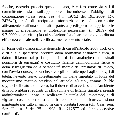
Sicchè, essendo proprio questo il caso, è chiaro come sia sul il
committente sia sull'appaltatore incombesse l'obbligo di
cooperazione (Cass. pen. Sez. 4 n. 19752 del 19.3.2009, Rv.
243642), cioè di reciproca informazione e "di contribuire
attivamente, dall'una e dall'altra parte, a predisporre ed applicare le
misure di prevenzione e protezione necessarie" (n. 28197 del
9.7.2009 sopra citata) la cui violazione ha chiaramente avuto diretta
efficienza causale nella verificazione dell'evento letale.
In forza della disposizione generale di cui all'articolo 2087 cod. civ.
e di quelle specifiche previste dalla normativa antinfortunistica, il
datore di lavoro (al pari degli altri titolari di analoghe e contestuali
posizioni di garanzia) è costituito garante dell'incolumità fisica e
della salvaguardia della personalità morale dei prestatori di lavoro,
con l'ovvia conseguenza che, ove egli non ottemperi agli obblighi di
tutela, l'evento lesivo correttamente gli viene imputato in forza del
meccanismo reattivo previsto dall'articolo 40 c.p., comma 2. Ne
segue che il datore di lavoro, ha il dovere di accertarsi che l'ambiente
di lavoro abbia i requisiti di affidabilità e di legalità quanto a presidi
antinfortunistici, idonei a realizzare la tutela del lavoratore, e di
vigilare costantemente a che le condizioni di sicurezza siano
mantenute per tutto il tempo in cui è prestata l'opera (cfr. Cass. pen.
Sez. Un. n. 5 del 25.11.1998, Rv. 212577 ed altre successive
conformi).