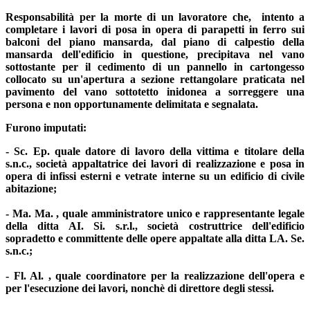
Responsabilità per la morte di un lavoratore che, intento a
completare i lavori di posa in opera di parapetti in ferro sui
balconi del piano mansarda, dal piano di calpestio della
mansarda dell'edificio in questione, precipitava nel vano
sottostante per il cedimento di un pannello in cartongesso
collocato su un'apertura a sezione rettangolare praticata nel
pavimento del vano sottotetto inidonea a sorreggere una
persona e non opportunamente delimitata e segnalata.
Furono imputati:
- Sc. Ep. quale datore di lavoro della vittima e titolare della
s.n.c., società appaltatrice dei lavori di realizzazione e posa in
opera di infissi esterni e vetrate interne su un edificio di civile
abitazione;
- Ma. Ma. , quale amministratore unico e rappresentante legale
della ditta AI. Si. s.r.l., società costruttrice dell'edificio
sopradetto e committente delle opere appaltate alla ditta LA. Se.
s.n.c.;
- Fl. Al. , quale coordinatore per la realizzazione dell'opera e
per l'esecuzione dei lavori, nonchè di direttore degli stessi.