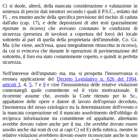
Ci si duole, altresì, della mancata considerazione e valutazione in
sentenza di precisi dati istruttori secondo i quali il P.S.C., redatto dal
Fl. , era munito anche della specifica previsione del rischio di caduta
dall'alto (cap. 17), e delle deposizioni di altri testi (parzialmente
riportate in ricorso) che avevano constatato le condizioni di
sicurezza (presenza di tavoloni a copertura del foro) del locale
sottotetto al pari di quella della proprietaria dell'immobile, Co. Gr.
Ma. (che viene, anch'essa, quasi integralmente ritrascritta in ricorso),
da cui si evinceva che durante le operazioni di pavimentazione del
sottotetto, il foro era stato costantemente coperto, e quindi in perfetta
sicurezza.
Nell'interesse dell'imputato ma. ma. si prospetta l'inosservanza o
erronea applicazione del
Decreto Legislativo n. 626 del 1994,
articoli 3
, 4,
5
, 7 e
9
e cioè l'insussistenza delle relative violazioni
contestategli quale committente ed il vizio motivazionale. Il
ricorrente assume che, avendo la Corte ritenuto per lo Sc.,
appaltatore delle opere e datore di lavoro dell'operaio deceduto,
l'inesistenza del nesso eziologico tra la determinazione dell'evento e
la mancata cooperazione ed il mancato assolvimento dell'obbligo di
reciproca informazione tra committente ed appaltante, altrettanto
avrebbe dovuto valere anche per il ma. che avrebbe dovuto essere
assolto anche dai reati di cui ai capi C) ed E) della rubrica, mentre le
relative violazioni avrebbero dovuto essere riconosciute anche in suo