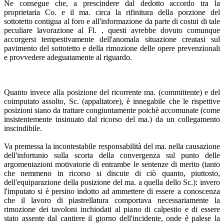
Ne consegue che, a prescindere dal dedotto accordo tra la
proprietaria Co. e il ma. circa la rifinitura della porzione del
sottotetto contigua al foro e all'informazione da parte di costui di tale
peculiare lavorazione al Fl. , questi avrebbe dovuto comunque
accorgersi tempestivamente dell'anomala situazione creatasi sul
pavimento del sottotetto e della rimozione delle opere prevenzionali
e provvedere adeguatamente al riguardo.
Quanto invece alla posizione del ricorrente ma. (committente) e del
coimputato assolto, Sc. (appaltatore), è innegabile che le rispettive
posizioni siano da trattare congiuntamente poichè accomunate (come
insistentemente insinuato dal ricorso del ma.) da un collegamento
inscindibile.
Va premessa la incontestabile responsabilità del ma. nella causazione
dell'infortunio sulla scorta della convergenza sul punto delle
argomentazioni motivatorie di entrambe le sentenze di merito (tanto
che nemmeno in ricorso si discute di ciò quanto, piuttosto,
dell'equiparazione della posizione del ma. a quella dello Sc.): invero
l'imputato si è persino indotto ad ammettere di essere a conoscenza
che il lavoro di piastrellatura comportava necessariamente la
rimozione dei tavoloni inchiodati al piano di calpestio e di essere
stato assente dal cantiere il giorno dell'incidente, onde è palese la