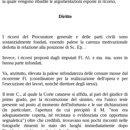
la quale vengono ribadite le argomentazioni esposte in ricorso.
Diritto
I ricorsi del Procuratore generale e delle parti civili sono
sostanzialmente fondati, essendo palese la carenza motivazionale
dedotta in relazione alla posizione di Sc. Ep. .
Invece, i ricorsi proposti dagli imputati Fl. Al. e ma. ma. sono in
buona parte infondati.
Va, anzitutto, rilevata la palese infondatezza delle censure mosse dal
ricorrente Fl. (coordinatore per la realizzazione dell'opera e per
l'esecuzione dei lavori, nonchè direttore degli stessi).
Il teste C., al quale la Corte catanese si affida, al pari del giudice di
primo grado, per la ricostruzione del sinistro, era l'unico teste
presente sul posto al momento dell'infortunio e le sue dichiarazioni
(in particolare, l'apertura da cui precipitò il M. "non era
adeguatamente coperta, nè recintata o evidenziata con opportuna
segnaletica") oltre che credibili, trovavano non pochi riscontri nelle
fotografie ritraenti lo stato dei luoghi immediatamente dopo