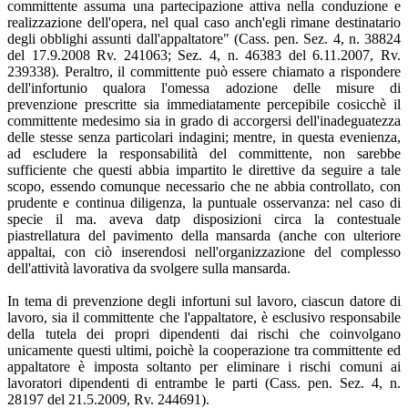
committente assuma una partecipazione attiva nella conduzione e
realizzazione dell'opera, nel qual caso anch'egli rimane destinatario
degli obblighi assunti dall'appaltatore" (Cass. pen. Sez. 4, n. 38824
del 17.9.2008 Rv. 241063; Sez. 4, n. 46383 del 6.11.2007, Rv.
239338). Peraltro, il committente può essere chiamato a rispondere
dell'infortunio qualora l'omessa adozione delle misure di
prevenzione prescritte sia immediatamente percepibile cosicchè il
committente medesimo sia in grado di accorgersi dell'inadeguatezza
delle stesse senza particolari indagini; mentre, in questa evenienza,
ad escludere la responsabilità del committente, non sarebbe
sufficiente che questi abbia impartito le direttive da seguire a tale
scopo, essendo comunque necessario che ne abbia controllato, con
prudente e continua diligenza, la puntuale osservanza: nel caso di
specie il ma. aveva datp disposizioni circa la contestuale
piastrellatura del pavimento della mansarda (anche con ulteriore
appaltai, con ciò inserendosi nell'organizzazione del complesso
dell'attività lavorativa da svolgere sulla mansarda.
In tema di prevenzione degli infortuni sul lavoro, ciascun datore di
lavoro, sia il committente che l'appaltatore, è esclusivo responsabile
della tutela dei propri dipendenti dai rischi che coinvolgano
unicamente questi ultimi, poichè la cooperazione tra committente ed
appaltatore è imposta soltanto per eliminare i rischi comuni ai
lavoratori dipendenti di entrambe le parti (Cass. pen. Sez. 4, n.
28197 del 21.5.2009, Rv. 244691).