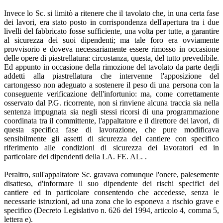
Invece lo Sc. si limitò a ritenere che il tavolato che, in una certa fase
dei lavori, era stato posto in corrispondenza dell'apertura tra i due
livelli del fabbricato fosse sufficiente, una volta per tutte, a garantire
al sicurezza dei suoi dipendenti; ma tale foro era ovviamente
provvisorio e doveva necessariamente essere rimosso in occasione
delle opere di piastrellatura: circostanza, questa, del tutto prevedibile.
Ed appunto in occasione della rimozione del tavolato da parte degli
addetti alla piastrellatura che intervenne l'apposizione del
cartongesso non adeguato a sostenere il peso di una persona con la
conseguente verificazione dell'infortunio: ma, come correttamente
osservato dal P.G. ricorrente, non si rinviene alcuna traccia sia nella
sentenza impugnata sia negli stessi ricorsi di una programmazione
coordinata tra il committente, l'appaltatore e il direttore dei lavori, di
questa specifica fase di lavorazione, che pure modificava
sensibilmente gli assetti di sicurezza del cantiere con specifico
riferimento alle condizioni di sicurezza dei lavoratori ed in
particolare dei dipendenti della LA. FE. AL. .
Peraltro, sull'appaltatore Sc. gravava comunque l'onere, palesemente
disatteso, d'informare il suo dipendente dei rischi specifici del
cantiere ed in particolare consentendo che accedesse, senza le
necessarie istruzioni, ad una zona che lo esponeva a rischio grave e
specifico (Decreto Legislativo n. 626 del 1994, articolo 4, comma 5,
lettera e).