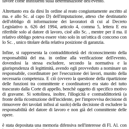
favore come ininfluenti sulla determinazione dell'evento.
Altrettanto era da dirsi In ordine al reato congiuntamente ascritto al
ma. e allo Sc. al capo D) dell'imputazione, atteso che destinatario
dell'obbligo di informazione dei lavoratori di cui al Decreto
Legislativo n. 626 del 1994, articolo 4, comma 5, lettera E era
riferibile solo al datore di lavoro, cioè allo Sc. , mentre per il ma. il
relativo obbligo poteva essere visto solo in un'ottica di concorso con
lo Sc. , unico titolare della relativa posizione di garanzia.
Infine, si rappresenta la contraddittorietà del riconoscimento della
responsabilità del ma. in ordine alla verificazione dell'evento,
dovendosi la stessa escludere, secondo la normativa e la
giurisprudenza di legittimità, avendo egli provveduto a nominare un
responsabile, coordinatore per l'esecuzione dei lavori, munito della
necessaria competenza. E ciò (ovvero la questione della ripartizione
delle funzioni tra committente e coordinatore) era stato del tutto
trascurato dalla Corte di appello, benchè oggetto di specifico motivo
di gravame. Si sottolinea, inoltre, l'illogicità e contraddittorietà (a
fronte della ricostruzione dell'incidente, per l'improvvisa decisione di
rimuovere dei tavolati infissi al suolo) della decisione di escludere la
responsabilità del datore di lavoro e non già del committente delle
opere.
è stata depositata una memoria difensiva nell'interesse di Fl. Al. con