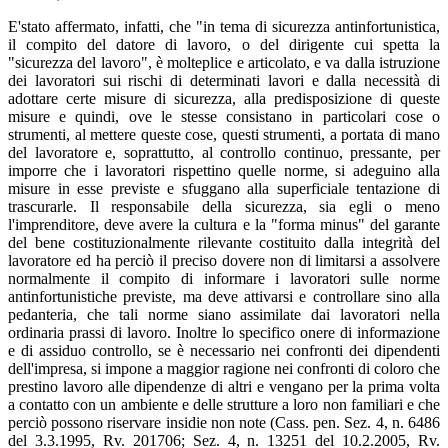
E'stato affermato, infatti, che "in tema di sicurezza antinfortunistica,
il compito del datore di lavoro, o del dirigente cui spetta la
"sicurezza del lavoro", è molteplice e articolato, e va dalla istruzione
dei lavoratori sui rischi di determinati lavori e dalla necessità di
adottare certe misure di sicurezza, alla predisposizione di queste
misure e quindi, ove le stesse consistano in particolari cose o
strumenti, al mettere queste cose, questi strumenti, a portata di mano
del lavoratore e, soprattutto, al controllo continuo, pressante, per
imporre che i lavoratori rispettino quelle norme, si adeguino alla
misure in esse previste e sfuggano alla superficiale tentazione di
trascurarle. Il responsabile della sicurezza, sia egli o meno
l'imprenditore, deve avere la cultura e la "forma minus" del garante
del bene costituzionalmente rilevante costituito dalla integrità del
lavoratore ed ha perciò il preciso dovere non di limitarsi a assolvere
normalmente il compito di informare i lavoratori sulle norme
antinfortunistiche previste, ma deve attivarsi e controllare sino alla
pedanteria, che tali norme siano assimilate dai lavoratori nella
ordinaria prassi di lavoro. Inoltre lo specifico onere di informazione
e di assiduo controllo, se è necessario nei confronti dei dipendenti
dell'impresa, si impone a maggior ragione nei confronti di coloro che
prestino lavoro alle dipendenze di altri e vengano per la prima volta
a contatto con un ambiente e delle strutture a loro non familiari e che
perciò possono riservare insidie non note (Cass. pen. Sez. 4, n. 6486
del 3.3.1995, Rv. 201706; Sez. 4, n. 13251 del 10.2.2005, Rv.