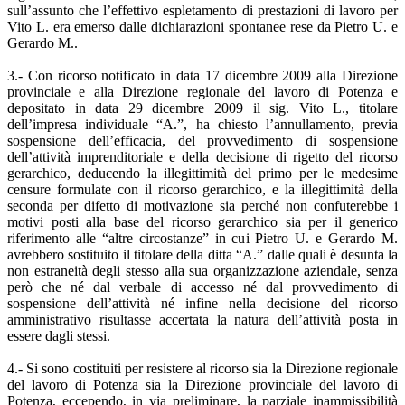
sull’assunto che l’effettivo espletamento di prestazioni di lavoro per
Vito L. era emerso dalle dichiarazioni spontanee rese da Pietro U. e
Gerardo M..
3.- Con ricorso notificato in data 17 dicembre 2009 alla Direzione
provinciale e alla Direzione regionale del lavoro di Potenza e
depositato in data 29 dicembre 2009 il sig. Vito L., titolare
dell’impresa individuale “A.”, ha chiesto l’annullamento, previa
sospensione dell’efficacia, del provvedimento di sospensione
dell’attività imprenditoriale e della decisione di rigetto del ricorso
gerarchico, deducendo la illegittimità del primo per le medesime
censure formulate con il ricorso gerarchico, e la illegittimità della
seconda per difetto di motivazione sia perché non confuterebbe i
motivi posti alla base del ricorso gerarchico sia per il generico
riferimento alle “altre circostanze” in cui Pietro U. e Gerardo M.
avrebbero sostituito il titolare della ditta “A.” dalle quali è desunta la
non estraneità degli stesso alla sua organizzazione aziendale, senza
però che né dal verbale di accesso né dal provvedimento di
sospensione dell’attività né infine nella decisione del ricorso
amministrativo risultasse accertata la natura dell’attività posta in
essere dagli stessi.
4.- Si sono costituiti per resistere al ricorso sia la Direzione regionale
del lavoro di Potenza sia la Direzione provinciale del lavoro di
Potenza, eccependo, in via preliminare, la parziale inammissibilità