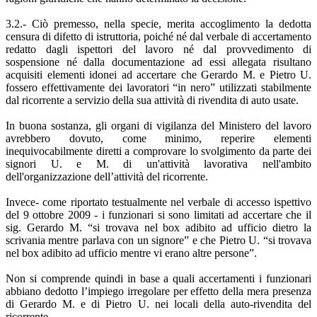
3.2.- Ciò premesso, nella specie, merita accoglimento la dedotta
censura di difetto di istruttoria, poiché né dal verbale di accertamento
redatto dagli ispettori del lavoro né dal provvedimento di
sospensione né dalla documentazione ad essi allegata risultano
acquisiti elementi idonei ad accertare che Gerardo M. e Pietro U.
fossero effettivamente dei lavoratori “in nero” utilizzati stabilmente
dal ricorrente a servizio della sua attività di rivendita di auto usate.
In buona sostanza, gli organi di vigilanza del Ministero del lavoro
avrebbero dovuto, come minimo, reperire elementi
inequivocabilmente diretti a comprovare lo svolgimento da parte dei
signori U. e M. di un'attività lavorativa nell'ambito
dell'organizzazione dell’attività del ricorrente.
Invece- come riportato testualmente nel verbale di accesso ispettivo
del 9 ottobre 2009 - i funzionari si sono limitati ad accertare che il
sig. Gerardo M. “si trovava nel box adibito ad ufficio dietro la
scrivania mentre parlava con un signore” e che Pietro U. “si trovava
nel box adibito ad ufficio mentre vi erano altre persone”.
Non si comprende quindi in base a quali accertamenti i funzionari
abbiano dedotto l’impiego irregolare per effetto della mera presenza
di Gerardo M. e di Pietro U. nei locali della auto-rivendita del
ricorrente.