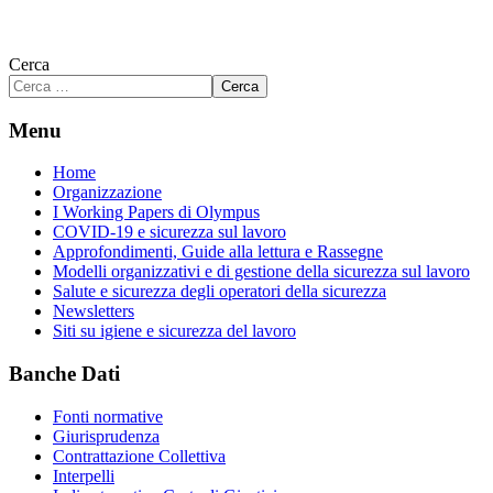
Cerca
Cerca
Menu
Home
Organizzazione
I Working Papers di Olympus
COVID-19 e sicurezza sul lavoro
Approfondimenti, Guide alla lettura e Rassegne
Modelli organizzativi e di gestione della sicurezza sul lavoro
Salute e sicurezza degli operatori della sicurezza
Newsletters
Siti su igiene e sicurezza del lavoro
Banche Dati
Fonti normative
Giurisprudenza
Contrattazione Collettiva
Interpelli