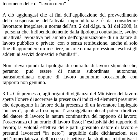
fenomeno del c.d. “lavoro nero”.
A ciò aggiungasi che ai fini dell’applicazione del provvedimento
della sospensione dell’attività imprenditoriale è da considerare
lavoratore irregolare, a norma dell’art. 2 del d.lgs. n. 81 del 2008, la
“persona che, indipendentemente dalla tipologia contrattuale, svolge
un'attività lavorativa nell'ambito dell'organizzazione di un datore di
lavoro pubblico o privato, con o senza retribuzione, anche al solo
fine di apprendere un mestiere, un'arte o una professione, esclusi gli
addetti ai servizi domestici e familiari”.
Non rileva quindi la tipologia di contratto di lavoro stipulato che,
pertanto, può essere di natura subordinata, autonoma,
parasubordinata oppure di lavoro autonomo occasionale con
rapporto non genuino.
3.1.- Ciò premesso, agli organi di vigilanza del Ministero del lavoro
spetta l’onere di accertare la presenza di indizi ed elementi presuntivi
che depongono in favore della presenza di un lavoratore impiegato
“in nero”, quali ad esempio: l’ assoggettamento al potere direttivo
del datore di lavoro; la natura continuativa del rapporto di lavoro;
l’osservanza di un orario di lavoro fisso; l’ esclusività del rapporto di
lavoro; la volontà effettiva delle parti (presunto datore di lavoro e
presunti lavoratori “in nero”), arguibile dalle dichiarazioni rese
nell’immediatezza dell’accesso ispettivo; la struttura retributiva; i