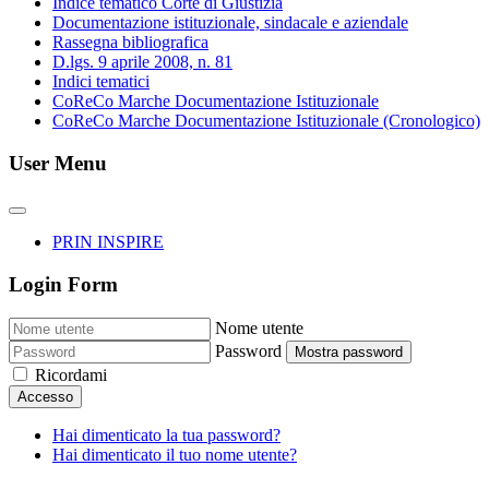
Indice tematico Corte di Giustizia
Documentazione istituzionale, sindacale e aziendale
Rassegna bibliografica
D.lgs. 9 aprile 2008, n. 81
Indici tematici
CoReCo Marche Documentazione Istituzionale
CoReCo Marche Documentazione Istituzionale (Cronologico)
User Menu
PRIN INSPIRE
Login Form
Nome utente
Password
Mostra password
Ricordami
Accesso
Hai dimenticato la tua password?
Hai dimenticato il tuo nome utente?