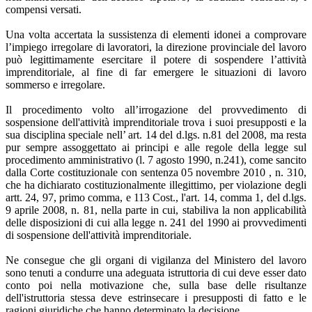
compensi versati.
Una volta accertata la sussistenza di elementi idonei a comprovare
l’impiego irregolare di lavoratori, la direzione provinciale del lavoro
può legittimamente esercitare il potere di sospendere l’attività
imprenditoriale, al fine di far emergere le situazioni di lavoro
sommerso e irregolare.
Il procedimento volto all’irrogazione del provvedimento di
sospensione dell'attività imprenditoriale trova i suoi presupposti e la
sua disciplina speciale nell’ art. 14 del d.lgs. n.81 del 2008, ma resta
pur sempre assoggettato ai principi e alle regole della legge sul
procedimento amministrativo (l. 7 agosto 1990, n.241), come sancito
dalla Corte costituzionale con sentenza 05 novembre 2010 , n. 310,
che ha dichiarato costituzionalmente illegittimo, per violazione degli
artt. 24, 97, primo comma, e 113 Cost., l'art. 14, comma 1, del d.lgs.
9 aprile 2008, n. 81, nella parte in cui, stabiliva la non applicabilità
delle disposizioni di cui alla legge n. 241 del 1990 ai provvedimenti
di sospensione dell'attività imprenditoriale.
Ne consegue che gli organi di vigilanza del Ministero del lavoro
sono tenuti a condurre una adeguata istruttoria di cui deve esser dato
conto poi nella motivazione che, sulla base delle risultanze
dell'istruttoria stessa deve estrinsecare i presupposti di fatto e le
ragioni giuridiche che hanno determinato la decisione.