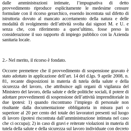
dalle amministrazioni intimate, l’impugnativa di detto
provvedimento riproduce esplicitamente le medesime censure
formulate con il ricorso gerarchico, essendo incentrata sul difetto di
istruttoria dovuto al mancato accertamento della natura e delle
modalità di svolgimento dell’attività svolta dai signori M. e U. e
senza che, con riferimento a quest’ultimo, fosse preso in
considerazione il suo rapporto di impiego pubblico con la Azienda
sanitaria locale.
2.- Nel merito, il ricorso è fondato.
Occorre premettere che il provvedimento di sospensione gravato è
stato adottato in applicazione dell’art. 14 del d.lgs. 9 aprile 2008, n.
81, recante disposizioni in materia di tutela della salute e della
sicurezza del lavoro, che attribuisce agli organi di vigilanza del
Ministero del lavoro, della salute e delle politiche sociali, il potere di
adottare provvedimenti di sospensione dell’attività imprenditoriale in
due ipotesi: 1) quando riscontrano l’impiego di personale non
risultante dalla documentazione obbligatoria in misura pari o
superiore al 20 per cento del totale dei lavoratori presenti sul luogo
di lavoro (ipotesi riscontrata dall’amministrazione intimata nel caso
che ci occupa); 2) in caso di gravi e reiterate violazioni in materia di
tutela della salute e della sicurezza sul lavoro individuate con decreto