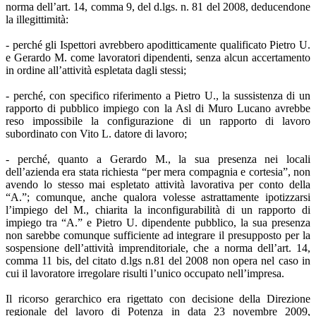
norma dell’art. 14, comma 9, del d.lgs. n. 81 del 2008, deducendone
la illegittimità:
- perché gli Ispettori avrebbero apoditticamente qualificato Pietro U.
e Gerardo M. come lavoratori dipendenti, senza alcun accertamento
in ordine all’attività espletata dagli stessi;
- perché, con specifico riferimento a Pietro U., la sussistenza di un
rapporto di pubblico impiego con la Asl di Muro Lucano avrebbe
reso impossibile la configurazione di un rapporto di lavoro
subordinato con Vito L. datore di lavoro;
- perché, quanto a Gerardo M., la sua presenza nei locali
dell’azienda era stata richiesta “per mera compagnia e cortesia”, non
avendo lo stesso mai espletato attività lavorativa per conto della
“A.”; comunque, anche qualora volesse astrattamente ipotizzarsi
l’impiego del M., chiarita la inconfigurabilità di un rapporto di
impiego tra “A.” e Pietro U. dipendente pubblico, la sua presenza
non sarebbe comunque sufficiente ad integrare il presupposto per la
sospensione dell’attività imprenditoriale, che a norma dell’art. 14,
comma 11 bis, del citato d.lgs n.81 del 2008 non opera nel caso in
cui il lavoratore irregolare risulti l’unico occupato nell’impresa.
Il ricorso gerarchico era rigettato con decisione della Direzione
regionale del lavoro di Potenza in data 23 novembre 2009,