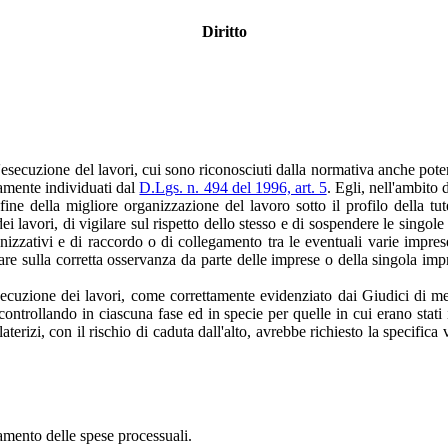
Diritto
 l'esecuzione del lavori, cui sono riconosciuti dalla normativa anche pot
icamente individuati dal
D.Lgs. n. 494 del 1996, art. 5
. Egli, nell'ambito 
ine della migliore organizzazione del lavoro sotto il profilo della tut
i lavori, di vigilare sul rispetto dello stesso e di sospendere le singol
nizzativi e di raccordo o di collegamento tra le eventuali varie impres
are sulla corretta osservanza da parte delle imprese o della singola imp
esecuzione dei lavori, come correttamente evidenziato dai Giudici di mer
controllando in ciascuna fase ed in specie per quelle in cui erano stati 
aterizi, con il rischio di caduta dall'alto, avrebbe richiesto la specifica v
amento delle spese processuali.