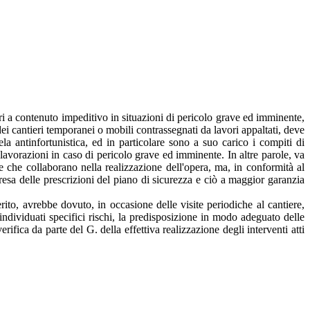
eri a contenuto impeditivo in situazioni di pericolo grave ed imminente,
dei cantieri temporanei o mobili contrassegnati da lavori appaltati, deve
ela antinfortunistica, ed in particolare sono a suo carico i compiti di
e lavorazioni in caso di pericolo grave ed imminente. In altre parole, va
e che collaborano nella realizzazione dell'opera, ma, in conformità al
resa delle prescrizioni del piano di sicurezza e ciò a maggior garanzia
ito, avrebbe dovuto, in occasione delle visite periodiche al cantiere,
individuati specifici rischi, la predisposizione in modo adeguato delle
erifica da parte del G. della effettiva realizzazione degli interventi atti