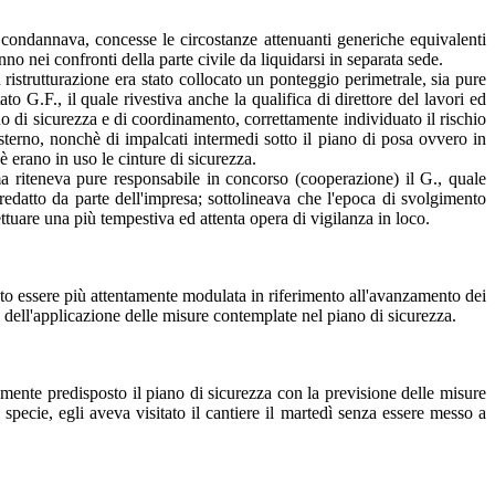
o condannava, concesse le circostanze attenuanti generiche equivalenti
o nei confronti della parte civile da liquidarsi in separata sede.
 ristrutturazione era stato collocato un ponteggio perimetrale, sia pure
to G.F., il quale rivestiva anche la qualifica di direttore del lavori ed
no di sicurezza e di coordinamento, correttamente individuato il rischio
 esterno, nonchè di impalcati intermedi sotto il piano di posa ovvero in
è erano in uso le cinture di sicurezza.
 ma riteneva pure responsabile in concorso (cooperazione) il G., quale
 redatto da parte dell'impresa; sottolineava che l'epoca di svolgimento
ettuare una più tempestiva ed attenta opera di vigilanza in loco.
vuto essere più attentamente modulata in riferimento all'avanzamento dei
ca dell'applicazione delle misure contemplate nel piano di sicurezza.
mente predisposto il piano di sicurezza con la previsione delle misure
 specie, egli aveva visitato il cantiere il martedì senza essere messo a