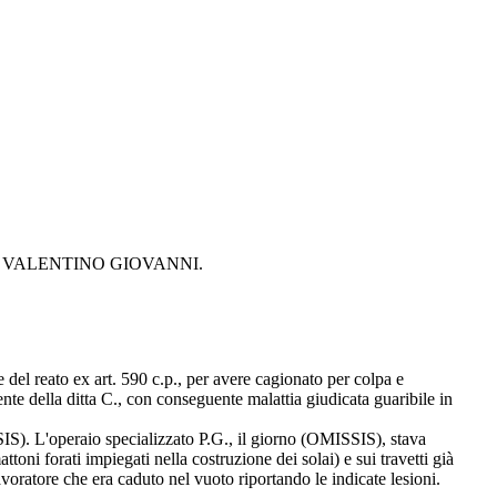
vv.to DI VALENTINO GIOVANNI.
e del reato ex art. 590 c.p., per avere cagionato per colpa e
ente della ditta C., con conseguente malattia giudicata guaribile in
ISSIS). L'operaio specializzato P.G., il giorno (OMISSIS), stava
ttoni forati impiegati nella costruzione dei solai) e sui travetti già
avoratore che era caduto nel vuoto riportando le indicate lesioni.