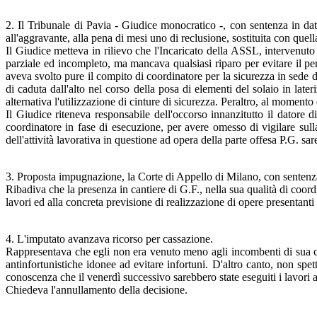
2. Il Tribunale di Pavia - Giudice monocratico -, con sentenza in dat
all'aggravante, alla pena di mesi uno di reclusione, sostituita con quel
Il Giudice metteva in rilievo che l'Incaricato della ASSL, intervenuto 
parziale ed incompleto, ma mancava qualsiasi riparo per evitare il peric
aveva svolto pure il compito di coordinatore per la sicurezza in sede d
di caduta dall'alto nel corso della posa di elementi del solaio in late
alternativa l'utilizzazione di cinture di sicurezza. Peraltro, al momento
Il Giudice riteneva responsabile dell'occorso innanzitutto il datore 
coordinatore in fase di esecuzione, per avere omesso di vigilare sulla
dell'attività lavorativa in questione ad opera della parte offesa P.G. s
3. Proposta impugnazione, la Corte di Appello di Milano, con sentenz
Ribadiva che la presenza in cantiere di G.F., nella sua qualità di coor
lavori ed alla concreta previsione di realizzazione di opere presentanti 
4. L'imputato avanzava ricorso per cassazione.
Rappresentava che egli non era venuto meno agli incombenti di sua com
antinfortunistiche idonee ad evitare infortuni. D'altro canto, non spet
conoscenza che il venerdì successivo sarebbero state eseguiti i lavori a
Chiedeva l'annullamento della decisione.