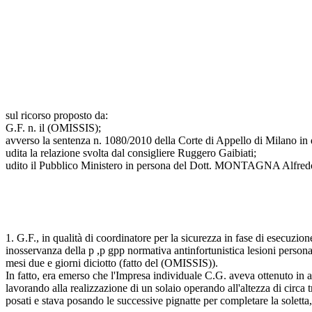
sul ricorso proposto da:
G.F. n. il (OMISSIS);
avverso la sentenza n. 1080/2010 della Corte di Appello di Milano in
udita la relazione svolta dal consigliere Ruggero Gaibiati;
udito il Pubblico Ministero in persona del Dott. MONTAGNA Alfredo
1. G.F., in qualità di coordinatore per la sicurezza in fase di esecuzio
inosservanza della p ,p gpp normativa antinfortunistica lesioni personal
mesi due e giorni diciotto (fatto del (OMISSIS)).
In fatto, era emerso che l'Impresa individuale C.G. aveva ottenuto in ap
lavorando alla realizzazione di un solaio operando all'altezza di circa tr
posati e stava posando le successive pignatte per completare la soletta,