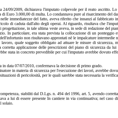
a 24/09/2009, dichiarava l'imputato colpevole per il reato ascritto. L
la di Euro 3.000,00 di multa. Lo condannava pure al risarcimento del dann
nelle immediatezze del fatto, aveva riferito che innanzi al fabbricato in
olo di caduta dall'alto degli operai. Al riguardo, risultava che l'imputa
i progettazione, in tale ultima veste aveva, in sede di redazione del pia
rizio. In particolare, era stata prevista la collocazione di un ponteggio
 dell'infortunio non risultavano approntati nè le impalcature intermedie n
di lavoro, quale soggetto obbligato ad attuare le misure di sicurezza,
 corretta applicazione delle prescrizioni del piano di sicurezza da lui
arebbe stata in concreto prevedibile per cui l'imputato avrebbe dovuto eff
a in data 07/07/2010, confermava la decisione di primo grado.
dinatore in materia di sicurezza per l'esecuzione dei lavori, avrebbe do
situazioni di pericolosità, per le quali sarebbe stata necessaria la verifi
petenza, stabiliti dal D.Lgs. n. 494 del 1996, art. 5, avendo corretta
tava a lui di essere presente In cantiere in via continuativa; nel caso di
l solaio.