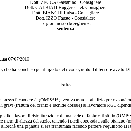
Dott. ZECCA Gaetanino - Consigliere
Dott. GALBIATI Ruggero - rel. Consigliere
Dott. BIANCHI Luisa - Consigliere
Dott. IZZO Fausto - Consigliere
ha pronunciato la seguente:
sentenza
 data 07/07/2010;
, che ha concluso per il rigetto del ricorso; udito il difensore a
Fatto
ne presso il cantiere di (OMISSIS), veniva tratto a giudizio per risponder
i gravi (frattura del cranio e rachide dorsale) al lavoratore P.G., dipend
palto i lavori di ristrutturazione di una serie di fabbricati siti in (OM
e metri di altezza dal suolo, tenendo i piedi appoggiati sulle pignatte (ma
 allorchè una pignatta si era frantumata facendo perdere l'equilibrio al l