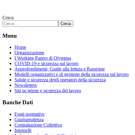
Cerca
Cerca
Menu
Home
Organizzazione
I Working Papers di Olympus
COVID-19 e sicurezza sul lavoro
Approfondimenti, Guide alla lettura e Rassegne
Modelli organizzativi e di gestione della sicurezza sul lavoro
Salute e sicurezza degli operatori della sicurezza
Newsletters
Siti su igiene e sicurezza del lavoro
Banche Dati
Fonti normative
Giurisprudenza
Contrattazione Collettiva
Interpelli