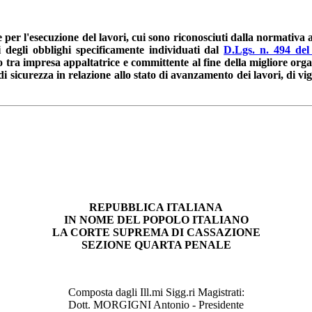
e per l'esecuzione del lavori, cui sono riconosciuti dalla normativa
i degli obblighi specificamente individuati dal
D.Lgs. n. 494 del 
 tra impresa appaltatrice e committente al fine della migliore organi
i sicurezza in relazione allo stato di avanzamento dei lavori, di vigi
REPUBBLICA ITALIANA
IN NOME DEL POPOLO ITALIANO
LA CORTE SUPREMA DI CASSAZIONE
SEZIONE QUARTA PENALE
Composta dagli Ill.mi Sigg.ri Magistrati:
Dott. MORGIGNI Antonio - Presidente