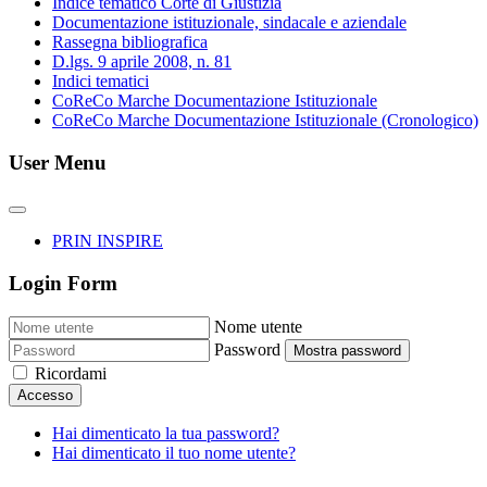
Indice tematico Corte di Giustizia
Documentazione istituzionale, sindacale e aziendale
Rassegna bibliografica
D.lgs. 9 aprile 2008, n. 81
Indici tematici
CoReCo Marche Documentazione Istituzionale
CoReCo Marche Documentazione Istituzionale (Cronologico)
User Menu
PRIN INSPIRE
Login Form
Nome utente
Password
Mostra password
Ricordami
Accesso
Hai dimenticato la tua password?
Hai dimenticato il tuo nome utente?