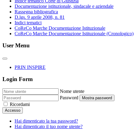
Indice tematico Corte di Giustizia
Documentazione istituzionale, sindacale e aziendale
Rassegna bibliografica
D.lgs. 9 aprile 2008, n. 81
Indici tematici
CoReCo Marche Documentazione Istituzionale
CoReCo Marche Documentazione Istituzionale (Cronologico)
User Menu
PRIN INSPIRE
Login Form
Nome utente
Password
Mostra password
Ricordami
Accesso
Hai dimenticato la tua password?
Hai dimenticato il tuo nome utente?