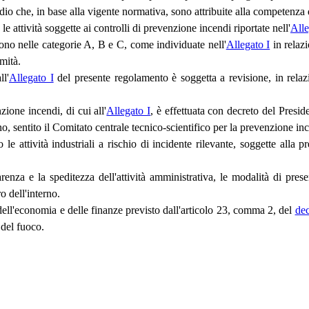
ndio che, in base alla vigente normativa, sono attribuite alla competenza 
e attività soggette ai controlli di prevenzione incendi riportate nell'
Alle
guono nelle categorie A, B e C, come individuate nell'
Allegato I
in relazi
mità.
ll'
Allegato I
del presente regolamento è soggetta a revisione, in relaz
zione incendi, di cui all'
Allegato I
, è effettuata con decreto del Presi
no, sentito il Comitato centrale tecnico-scientifico per la prevenzione in
e attività industriali a rischio di incidente rilevante, soggette alla p
arenza e la speditezza dell'attività amministrativa, le modalità di pres
o dell'interno.
 dell'economia e delle finanze previsto dall'articolo 23, comma 2, del
dec
 del fuoco.