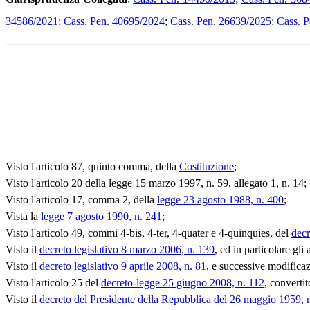
34586/2021
;
Cass. Pen. 40695/2024
;
Cass. Pen. 26639/2025
;
Cass. 
Visto l'articolo 87, quinto comma, della
Costituzione
;
Visto l'articolo 20 della legge 15 marzo 1997, n. 59, allegato 1, n. 14;
Visto l'articolo 17, comma 2, della
legge 23 agosto 1988, n. 400
;
Vista la
legge 7 agosto 1990, n. 241
;
Visto l'articolo 49, commi 4-bis, 4-ter, 4-quater e 4-quinquies, del
decr
Visto il
decreto legislativo 8 marzo 2006, n. 139
, ed in particolare gli
Visto il
decreto legislativo 9 aprile 2008, n. 81
, e successive modificaz
Visto l'articolo 25 del
decreto-legge 25 giugno 2008, n. 112
, converti
Visto il
decreto del Presidente della Repubblica del 26 maggio 1959, 