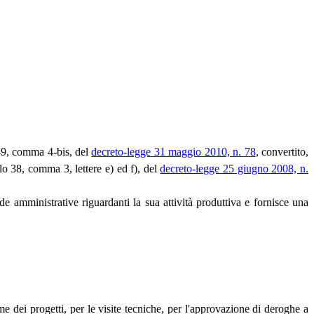
o 49, comma 4-bis, del
decreto-legge 31 maggio 2010, n. 78
, convertito,
colo 38, comma 3, lettere e) ed f), del
decreto-legge 25 giugno 2008, n.
nde amministrative riguardanti la sua attività produttiva e fornisce una
ame dei progetti, per le visite tecniche, per l'approvazione di deroghe a