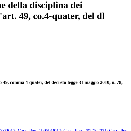
 della disciplina dei
art. 49, co.4-quater, del dl
lo 49, comma 4-quater, del decreto-legge 31 maggio 2010, n. 78,
678/2017
;
Cass. Pen. 19959/2017
;
Cass. Pen. 29575/2021
;
Cass. Pen.