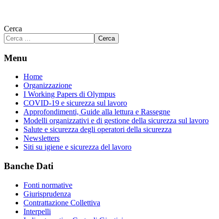
Cerca
Cerca
Menu
Home
Organizzazione
I Working Papers di Olympus
COVID-19 e sicurezza sul lavoro
Approfondimenti, Guide alla lettura e Rassegne
Modelli organizzativi e di gestione della sicurezza sul lavoro
Salute e sicurezza degli operatori della sicurezza
Newsletters
Siti su igiene e sicurezza del lavoro
Banche Dati
Fonti normative
Giurisprudenza
Contrattazione Collettiva
Interpelli