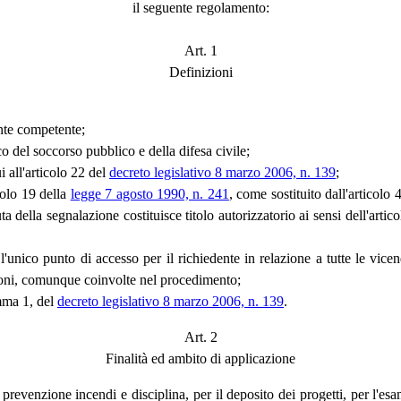
il seguente regolamento:
Art. 1
Definizioni
nte competente;
co del soccorso pubblico e della difesa civile;
 all'articolo 22 del
decreto legislativo 8 marzo 2006, n. 139
;
icolo 19 della
legge 7 agosto 1990, n. 241
, come sostituito dall'articol
uta della segnalazione costituisce titolo autorizzatorio ai sensi dell'arti
l'unico punto di accesso per il richiedente in relazione a tutte le vice
zioni, comunque coinvolte nel procedimento;
omma 1, del
decreto legislativo 8 marzo 2006, n. 139
.
Art. 2
Finalità ed ambito di applicazione
i prevenzione incendi e disciplina, per il deposito dei progetti, per l'es