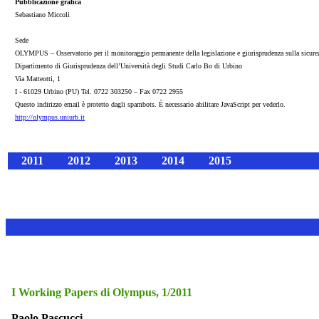
Pubblicazione grafica
Sebastiano Miccoli
Sede
OLYMPUS – Osservatorio per il monitoraggio permanente della legislazione e giurisprudenza sulla sicurez
Dipartimento di Giurisprudenza dell’Università degli Studi Carlo Bo di Urbino
Via Matteotti, 1
I - 61029 Urbino (PU) Tel. 0722 303250 – Fax 0722 2955
Questo indirizzo email è protetto dagli spambots. È necessario abilitare JavaScript per vederlo.
http://olympus.uniurb.it
2011
2012
2013
2014
2015
I Working Papers di Olympus, 1/2011
Paolo Pascucci