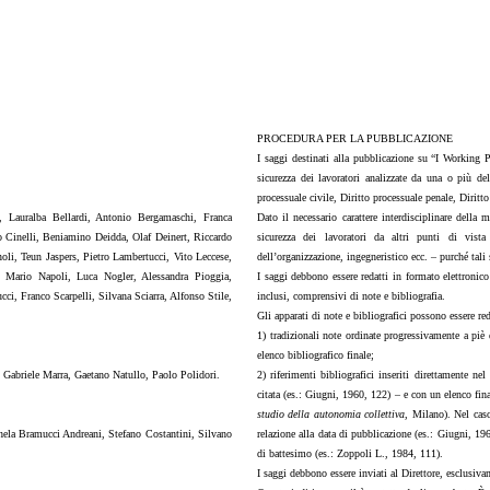
PROCEDURA PER LA PUBBLICAZIONE
I saggi destinati alla pubblicazione su “I Working 
sicurezza dei lavoratori analizzate da una o più dell
processuale civile, Diritto processuale penale, Diritt
, Lauralba Bellardi, Antonio Bergamaschi, Franca
Dato il necessario carattere interdisciplinare della 
o Cinelli, Beniamino Deidda, Olaf Deinert, Riccardo
sicurezza dei lavoratori da altri punti di vista
li, Teun Jaspers, Pietro Lambertucci, Vito Leccese,
dell’organizzazione, ingegneristico ecc. – purché tali 
Mario Napoli, Luca Nogler, Alessandra Pioggia,
I saggi debbono essere redatti in formato elettroni
, Franco Scarpelli, Silvana Sciarra, Alfonso Stile,
inclusi, comprensivi di note e bibliografia.
Gli apparati di note e bibliografici possono essere re
1) tradizionali note ordinate progressivamente a piè
elenco bibliografico finale;
 Gabriele Marra, Gaetano Natullo, Paolo Polidori.
2) riferimenti bibliografici inseriti direttamente ne
citata (es.: Giugni, 1960, 122) – e con un elenco final
studio della autonomia collettiva
, Milano). Nel caso
chela Bramucci Andreani, Stefano Costantini, Silvano
relazione alla data di pubblicazione (es.: Giugni, 1
di battesimo (es.: Zoppoli L., 1984, 111).
I saggi debbono essere inviati al Direttore, esclusiva