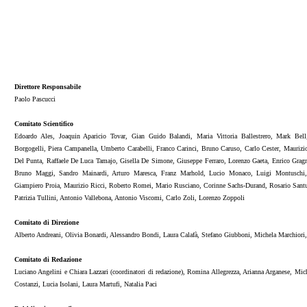
Direttore Responsabile
Paolo Pascucci
Comitato Scientifico
Edoardo Ales, Joaquin Aparicio Tovar, Gian Guido Balandi, Maria Vittoria Ballestrero, Mark Bell
Borgogelli, Piera Campanella, Umberto Carabelli, Franco Carinci, Bruno Caruso, Carlo Cester, Maurizi
Del Punta, Raffaele De Luca Tamajo, Gisella De Simone, Giuseppe Ferraro, Lorenzo Gaeta, Enrico Gragno
Bruno Maggi, Sandro Mainardi, Arturo Maresca, Franz Marhold, Lucio Monaco, Luigi Montuschi, 
Giampiero Proia, Maurizio Ricci, Roberto Romei, Mario Rusciano, Corinne Sachs-Durand, Rosario Santucci
Patrizia Tullini, Antonio Vallebona, Antonio Viscomi, Carlo Zoli, Lorenzo Zoppoli
Comitato di Direzione
Alberto Andreani, Olivia Bonardi, Alessandro Bondi, Laura Calafà, Stefano Giubboni, Michela Marchiori,
Comitato di Redazione
Luciano Angelini e Chiara Lazzari (coordinatori di redazione), Romina Allegrezza, Arianna Arganese, Mi
Costanzi, Lucia Isolani, Laura Martufi, Natalia Paci