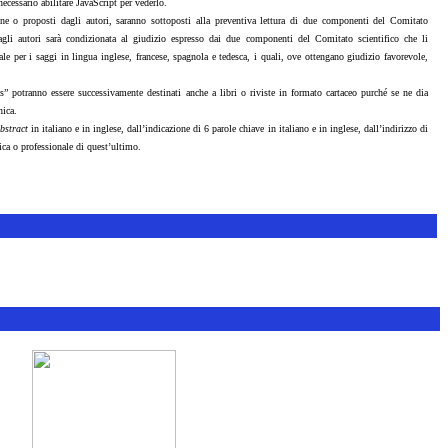
ecessario abilitare JavaScript per vederlo.
one o proposti dagli autori, saranno sottoposti alla preventiva lettura di due componenti del Comitato
agli autori sarà condizionata al giudizio espresso dai due componenti del Comitato scientifico che li
e per i saggi in lingua inglese, francese, spagnola e tedesca, i quali, ove ottengano giudizio favorevole,
 potranno essere successivamente destinati anche a libri o riviste in formato cartaceo purché se ne dia
nica.
bstract
in italiano e in inglese, dall’indicazione di 6 parole chiave in italiano e in inglese, dall’indirizzo di
mica o professionale di quest’ultimo.