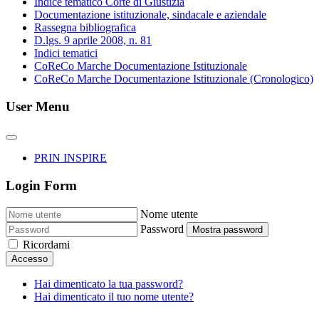
Indice tematico Corte di Giustizia
Documentazione istituzionale, sindacale e aziendale
Rassegna bibliografica
D.lgs. 9 aprile 2008, n. 81
Indici tematici
CoReCo Marche Documentazione Istituzionale
CoReCo Marche Documentazione Istituzionale (Cronologico)
User Menu
PRIN INSPIRE
Login Form
Nome utente
Password
Mostra password
Ricordami
Accesso
Hai dimenticato la tua password?
Hai dimenticato il tuo nome utente?