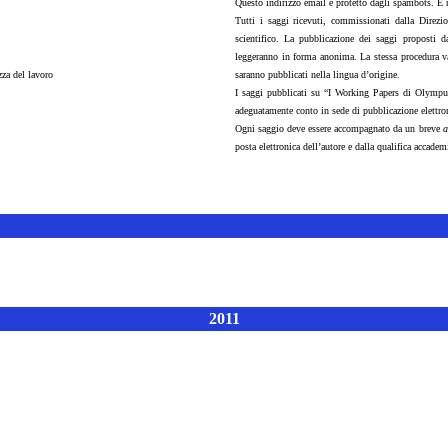
Questo indirizzo email è protetto dagli spambots. È n
Tutti i saggi ricevuti, commissionati dalla Direzi
scientifico. La pubblicazione dei saggi proposti d
leggeranno in forma anonima. La stessa procedura val
za del lavoro
saranno pubblicati nella lingua d’origine.
I saggi pubblicati su “I Working Papers di Olympus”
adeguatamente conto in sede di pubblicazione elettro
Ogni saggio deve essere accompagnato da un breve
a
posta elettronica dell’autore e dalla qualifica accade
2011