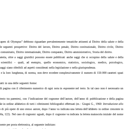
Papers di Olympus” debbono riguardare prevalentemente tematiche attinenti al Diritto della salute e della
e seguenti prospettive: Diritto del lavoro, Diritto penale, Diritto costituzionale, Diritto civile, Diritto
o comunitario, Diritto internazionale, Diritto comparato, Diritto amministrativo, Storia del diritto.
materia, oltre a saggi giuridici possono essere pubblicati anche saggi che si occupino della salute e della
 scientifici – quali, ad esempio, quello economico, statistico, sociologico, medico, psicologico,
saggi siano riferibili ad aspetti considerati nella legislazione o nella giurisprudenza.
co e la loro lunghezza, di norma, non deve eccedere complessivamente il numero di 150.000 caratteri spazi
datti in una delle seguenti forme:
 di pagina con il riferimento numerico di ogni nota in esponente nel testo. In tal caso non è necessario un
l testo tra parentesi, con l’indicazione del cognome dell’autore, dell’anno di pubblicazione e della pagina
e in ordine alfabetico di tutti i riferimenti bibliografici effettuati (es.: Giugni G., 1960:
Introduzione allo
 di più opere di uno stesso autore, dopo l’anno va indicata una lettera dell’alfabeto in ordine crescente in
960a, 122). Nel caso di cognomi uguali, dopo il cognome va indicata la lettera maiuscola iniziale del nome
mente per posta elettronica, al seguente indirizzo: