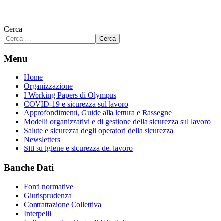
Cerca
Cerca
Menu
Home
Organizzazione
I Working Papers di Olympus
COVID-19 e sicurezza sul lavoro
Approfondimenti, Guide alla lettura e Rassegne
Modelli organizzativi e di gestione della sicurezza sul lavoro
Salute e sicurezza degli operatori della sicurezza
Newsletters
Siti su igiene e sicurezza del lavoro
Banche Dati
Fonti normative
Giurisprudenza
Contrattazione Collettiva
Interpelli