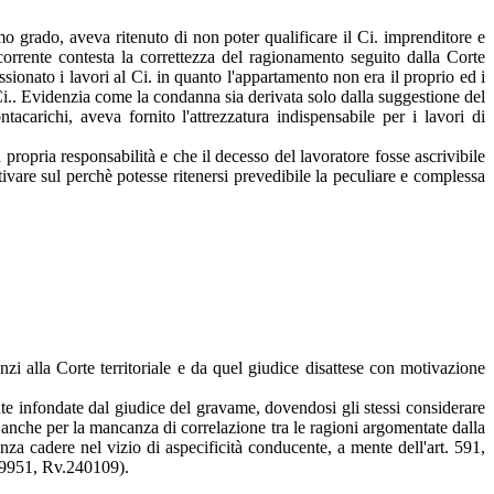
mo grado, aveva ritenuto di non poter qualificare il Ci. imprenditore e
corrente contesta la correttezza del ragionamento seguito dalla Corte
ionato i lavori al Ci. in quanto l'appartamento non era il proprio ed i
 Ci.. Evidenzia come la condanna sia derivata solo dalla suggestione del
tacarichi, aveva fornito l'attrezzatura indispensabile per i lavori di
 propria responsabilità e che il decesso del lavoratore fosse ascrivibile
tivare sul perchè potesse ritenersi prevedibile la peculiare e complessa
 alla Corte territoriale e da quel giudice disattese con motivazione
ute infondate dal giudice del gravame, dovendosi gli stessi considerare
 anche per la mancanza di correlazione tra le ragioni argomentate dalla
a cadere nel vizio di aspecificità conducente, a mente dell'art. 591,
 19951, Rv.240109).