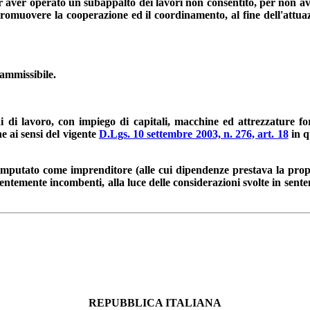
aver operato un subappalto dei lavori non consentito, per non aver s
omuovere la cooperazione ed il coordinamento, al fine dell'attuazi
ammissibile.
 di lavoro, con impiego di capitali, macchine ed attrezzature forn
e ai sensi del vigente
D.Lgs. 10 settembre 2003, n. 276, art. 18
in q
ll'imputato come imprenditore (alle cui dipendenze prestava la prop
entemente incombenti, alla luce delle considerazioni svolte in sente
REPUBBLICA ITALIANA