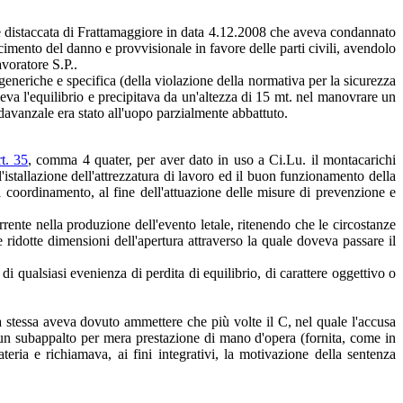
 distaccata di Frattamaggiore in data 4.12.2008 che aveva condannato
rcimento del danno e provvisionale in favore delle parti civili, avendolo
voratore S.P..
eneriche e specifica (della violazione della normativa per la sicurezza
deva l'equilibrio e precipitava da un'altezza di 15 mt. nel manovrare un
ui davanzale era stato all'uopo parzialmente abbattuto.
t. 35
, comma 4 quater, per aver dato in uso a Ci.Lu. il montacarichi
istallazione dell'attrezzatura di lavoro ed il buon funzionamento della
coordinamento, al fine dell'attuazione delle misure di prevenzione e
ente nella produzione dell'evento letale, ritenendo che le circostanze
e ridotte dimensioni dell'apertura attraverso la quale doveva passare il
di qualsiasi evenienza di perdita di equilibrio, di carattere oggettivo o
la stessa aveva dovuto ammettere che più volte il C, nel quale l'accusa
i un subappalto per mera prestazione di mano d'opera (fornita, come in
ateria e richiamava, ai fini integrativi, la motivazione della sentenza