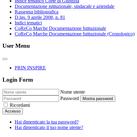
Indice tematico Corte di Giustizia
Documentazione istituzionale, sindacale e aziendale
Rassegna bibliografica
D.lgs. 9 aprile 2008, n. 81
Indici tematici
CoReCo Marche Documentazione Istituzionale
CoReCo Marche Documentazione Istituzionale (Cronologico)
User Menu
PRIN INSPIRE
Login Form
Nome utente
Password
Mostra password
Ricordami
Accesso
Hai dimenticato la tua password?
Hai dimenticato il tuo nome utente?