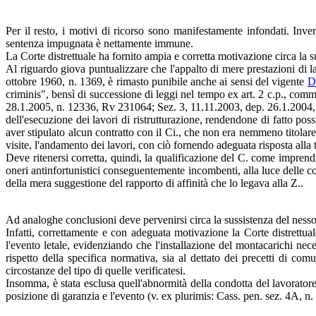
Per il resto, i motivi di ricorso sono manifestamente infondati. Inve
sentenza impugnata è nettamente immune.
La Corte distrettuale ha fornito ampia e corretta motivazione circa la sus
Al riguardo giova puntualizzare che l'appalto di mere prestazioni di la
ottobre 1960, n. 1369, è rimasto punibile anche ai sensi del vigente
D
criminis", bensì di successione di leggi nel tempo ex art. 2 c.p., comm
28.1.2005, n. 12336, Rv 231064; Sez. 3, 11.11.2003, dep. 26.1.2004, n
dell'esecuzione dei lavori di ristrutturazione, rendendone di fatto po
aver stipulato alcun contratto con il Ci., che non era nemmeno titolar
visite, l'andamento dei lavori, con ciò fornendo adeguata risposta alla 
Deve ritenersi corretta, quindi, la qualificazione del C. come imprend
oneri antinfortunistici conseguentemente incombenti, alla luce delle co
della mera suggestione del rapporto di affinità che lo legava alla Z..
Ad analoghe conclusioni deve pervenirsi circa la sussistenza del nesso 
Infatti, correttamente e con adeguata motivazione la Corte distrettu
l'evento letale, evidenziando che l'installazione del montacarichi nec
rispetto della specifica normativa, sia al dettato dei precetti di com
circostanze del tipo di quelle verificatesi.
Insomma, è stata esclusa quell'abnormità della condotta del lavoratore,
posizione di garanzia e l'evento (v. ex plurimis: Cass. pen. sez. 4A, 