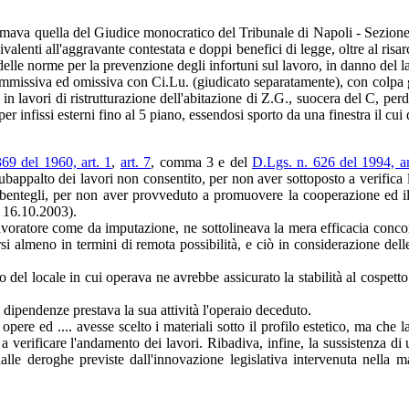
rmava quella del Giudice monocratico del Tribunale di Napoli - Sezione
ivalenti all'aggravante contestata e doppi benefici di legge, oltre al risa
elle norme per la prevenzione degli infortuni sul lavoro, in danno del la
commissiva ed omissiva con Ci.Lu. (giudicato separatamente), con colpa g
 in lavori di ristrutturazione dell'abitazione di Z.G., suocera del C, per
o per infissi esterni fino al 5 piano, essendosi sporto da una finestra il c
369 del 1960, art. 1
,
art. 7
, comma 3 e del
D.Lgs. n. 626 del 1994, ar
bappalto dei lavori non consentito, per non aver sottoposto a verifica l'
bentegli, per non aver provveduto a promuovere la cooperazione ed il 
l 16.10.2003).
avoratore come da imputazione, ne sottolineava la mera efficacia concorr
ersi almeno in termini di remota possibilità, e ciò in considerazione dell
 del locale in cui operava ne avrebbe assicurato la stabilità al cospetto 
 dipendenze prestava la sua attività l'operaio deceduto.
pere ed .... avesse scelto i materiali sotto il profilo estetico, ma che 
a verificare l'andamento dei lavori. Ribadiva, infine, la sussistenza d
e dalle deroghe previste dall'innovazione legislativa intervenuta nella m