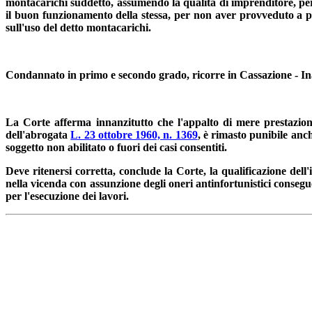
montacarichi suddetto, assumendo la qualità di imprenditore, per 
il buon funzionamento della stessa, per non aver provveduto a pr
sull'uso del detto montacarichi.
Condannato in primo e secondo grado, ricorre in Cassazione - In
La Corte afferma innanzitutto che l'appalto di mere prestazioni
dell'abrogata
L. 23 ottobre 1960, n. 1369
, è rimasto punibile anch
soggetto non abilitato o fuori dei casi consentiti.
Deve ritenersi corretta, conclude la Corte, la qualificazione de
nella vicenda con assunzione degli oneri antinfortunistici consegu
per l'esecuzione dei lavori.