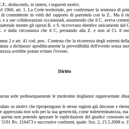
.F., deducendo, in sintesi, i seguenti motivi.
l 1960, art. 1. La Corte territoriale, per confermare la sentenza di pri
 di committente in virtù del rapporto di parentela con la Z.. Ma il ri
Ci. e a sue collaborazioni occasionali, assumendo che il C. aveva commiss
il materiale mentre gli operai B. e S. ricevevano direttive unicamente dal
a Z. e dalla circostanza che il C, prestando alla Z. e non al Ci. il mon
mma 2 e art. 41 cod. pen.. Contesta che la ricorrenza degli estremi della
mitata a dichiarare apoditticamente la prevedibilità dell'evento senza mo
urezza avrebbe potuto evitare l'evento.
Diritto
uesta sede pedissequamente le medesime doglianze rappresentate dinanzi
ndato su motivi che ripropongono le stesse ragioni già discusse e riten
re apprezzata non solo per la sua genericità, come indeterminatezza, ma
uesta non potendo ignorare le esplicitazioni del giudice censurato senz
, n. 5191 Rv. 216473 e successive conformi, quale: Sez. 2, 15.5.2008 n.