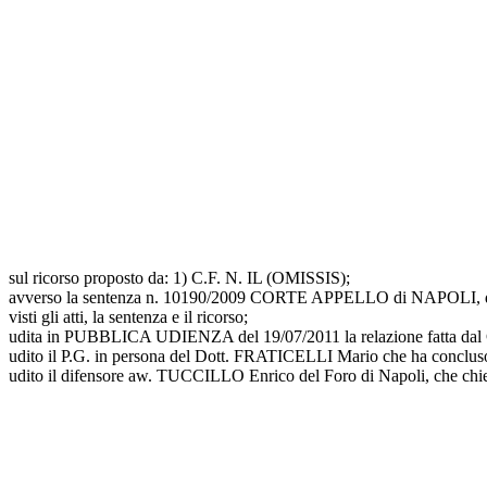
sul ricorso proposto da: 1) C.F. N. IL (OMISSIS);
avverso la sentenza n. 10190/2009 CORTE APPELLO di NAPOLI, d
visti gli atti, la sentenza e il ricorso;
udita in PUBBLICA UDIENZA del 19/07/2011 la relazione fatta 
udito il P.G. in persona del Dott. FRATICELLI Mario che ha concluso p
udito il difensore aw. TUCCILLO Enrico del Foro di Napoli, che chied