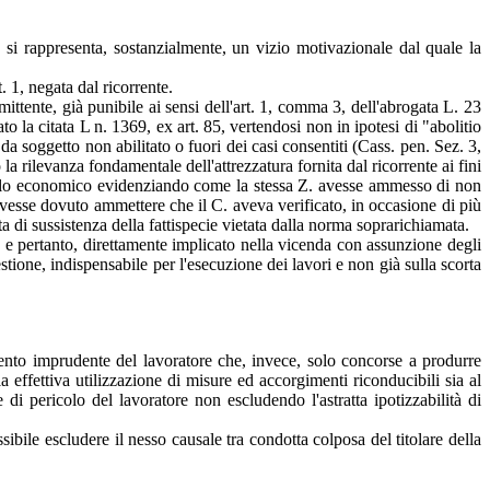
o si rappresenta, sostanzialmente, un vizio motivazionale dal quale la
. 1, negata dal ricorrente.
ittente, già punibile ai sensi dell'art. 1, comma 3, dell'abrogata L. 23
o la citata L n. 1369, ex art. 85, vertendosi non in ipotesi di "abolitio
a soggetto non abilitato o fuori dei casi consentiti (Cass. pen. Sez. 3,
ilevanza fondamentale dell'attrezzatura fornita dal ricorrente ai fini
o quello economico evidenziando come la stessa Z. avesse ammesso di non
avesse dovuto ammettere che il C. aveva verificato, in occasione di più
ta di sussistenza della fattispecie vietata dalla norma soprarichiamata.
, e pertanto, direttamente implicato nella vicenda con assunzione degli
tione, indispensabile per l'esecuzione dei lavori e non già sulla scorta
mento imprudente del lavoratore che, invece, solo concorse a produrre
 effettiva utilizzazione di misure ed accorgimenti riconducibili sia al
 di pericolo del lavoratore non escludendo l'astratta ipotizzabilità di
ibile escludere il nesso causale tra condotta colposa del titolare della