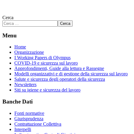
Cerca
Cerca
Menu
Home
Organizzazione
I Working Papers di Olympus
COVID-19 e sicurezza sul lavoro
Approfondimenti, Guide alla lettura e Rassegne
Modelli organizzativi e di gestione della sicurezza sul lavoro
Salute e sicurezza degli operatori della sicurezza
Newsletters
Siti su igiene e sicurezza del lavoro
Banche Dati
Fonti normative
Giurisprudenza
Contrattazione Collettiva
Interpelli