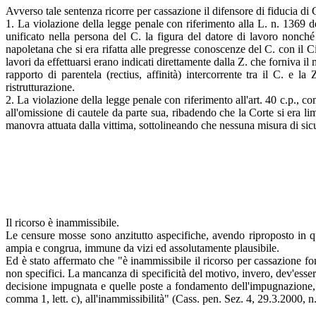
Avverso tale sentenza ricorre per cassazione il difensore di fiducia di C
1. La violazione della legge penale con riferimento alla L. n. 1369 de
unificato nella persona del C. la figura del datore di lavoro nonché
napoletana che si era rifatta alle pregresse conoscenze del C. con il 
lavori da effettuarsi erano indicati direttamente dalla Z. che forniva 
rapporto di parentela (rectius, affinità) intercorrente tra il C. e l
ristrutturazione.
2. La violazione della legge penale con riferimento all'art. 40 c.p., co
all'omissione di cautele da parte sua, ribadendo che la Corte si era li
manovra attuata dalla vittima, sottolineando che nessuna misura di sic
Il ricorso è inammissibile.
Le censure mosse sono anzitutto aspecifiche, avendo riproposto in q
ampia e congrua, immune da vizi ed assolutamente plausibile.
Ed è stato affermato che "è inammissibile il ricorso per cassazione fo
non specifici. La mancanza di specificità del motivo, invero, dev'esse
decisione impugnata e quelle poste a fondamento dell'impugnazione, q
comma 1, lett. c), all'inammissibilità" (Cass. pen. Sez. 4, 29.3.2000