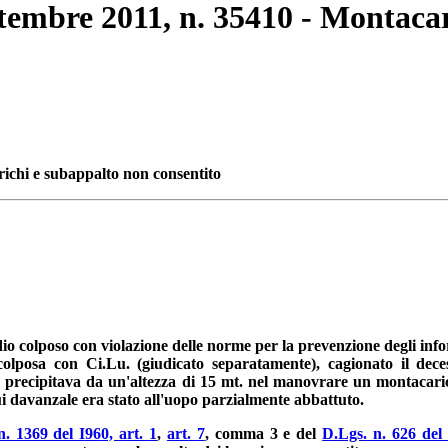
ettembre 2011, n. 35410 - Montaca
ichi e subappalto non consentito
o colposo con violazione delle norme per la prevenzione degli infor
colposa con Ci.Lu. (giudicato separatamente), cagionato il dece
e precipitava da un'altezza di 15 mt. nel manovrare un montacarichi
 cui davanzale era stato all'uopo parzialmente abbattuto.
n. 1369 del I960, art. 1
,
art. 7
, comma 3 e del
D.Lgs. n. 626 del 