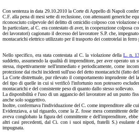
Con sentenza in data 29.10.2010 la Corte di Appello di Napoli confe
C.F. alla pena di mesi sette di reclusione, con attenuanti generiche equ
riconosciuto colpevole del delitto di omicidio colposo con violazione d
In particolare, al C. era contestato di aver, in cooperazione colposa 
dei lavoratori) cagionato il decesso del lavoratore S.P. che, impegnato
montacarichi elettrico utilizzato per il trasporto dei controtelai in ferr
Nello specifico, era stata contestata al C. la violazione della
L. n. 1
suddetto, assumendo la qualità di imprenditore, per aver operato un su
stessa, rispettivamente nell'immediato e periodicamente, come incom
protezione dai rischi incidenti sull'uso del detto montacarichi (fatto de
La Corte distrettuale, pur rilevato il comportamento imprudente del l
del tipo di quelle in cui si verificò l'infortunio non potessero esclud
montacarichi e del consistente peso di quanto dallo stesso sollevato.
La disponibilità e l'uso di un aggancio del lavoratore ad un punto fisso
anche solo soggettivo.
Inoltre, confermava l'individuazione del C. come imprenditore alle cui
Evidenziava, a tal riguardo, come la Z. fosse mera committente delle o
aveva conglobato la figura del committente e dell'imprenditore, ebbe 
altri casi precedenti, dal Ci. con i suoi nipoti, fratelli S.) esulant
impugnata.