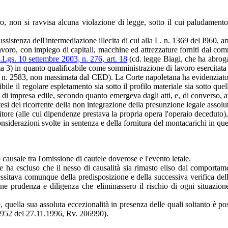
ro, non si ravvisa alcuna violazione di legge, sotto il cui paludament
sistenza dell'intermediazione illecita di cui alla L. n. 1369 del I960, art
voro, con impiego di capitali, macchine ed attrezzature forniti dal comm
.Lgs. 10 settembre 2003, n. 276, art. 18
(cd. legge Biagi, che ha abrogat
a 3) in quanto qualificabile come somministrazione di lavoro esercitata d
. 2583, non massimata dal CED). La Corte napoletana ha evidenziato la r
ssibile il regolare espletamento sia sotto il profilo materiale sia sott
e di impresa edile, secondo quanto emergeva dagli atti, e, di converso, 
tesi del ricorrente della non integrazione della presunzione legale assolu
itore (alle cui dipendenze prestava la propria opera l'operaio deceduto)
nsiderazioni svolte in sentenza e della fornitura del montacarichi in ques
causale tra l'omissione di cautele doverose e l'evento letale.
ale ha escluso che il nesso di causalità sia rimasto eliso dal comporta
essitava comunque della predisposizione e della successiva verifica della
une prudenza e diligenza che eliminassero il rischio di ogni situazione
 quella sua assoluta eccezionalità in presenza delle quali soltanto è poss
n. 952 del 27.11.1996, Rv. 206990).