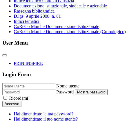
Indice tematico Corte di Giustizia
Documentazione istituzionale, sindacale e aziendale
Rassegna bibliografica
D.lgs. 9 aprile 2008, n. 81
Indici tematici
CoReCo Marche Documentazione Istituzionale
CoReCo Marche Documentazione Istituzionale (Cronologico)
User Menu
PRIN INSPIRE
Login Form
Nome utente
Password
Mostra password
Ricordami
Accesso
Hai dimenticato la tua password?
Hai dimenticato il tuo nome utente?