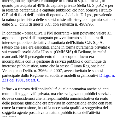
interregionale, operava comunque in forma di s.p.a. "mista", in
quanto partecipata al 49% da capitale privato (della G. S.p.A.) e per
la restante percentuale a capitale pubblico; ciò non poneva l'Istituto
C.P. al di fuori dell'ambito di operatività del cit. D.Lgs., prevalendo
la natura privatistica delle società miste alla stregua di quanto statuito
dalle S.U. civili di questa S.C. con sentenza n. 4989/95.
In contrario - proseguiva il PM ricorrente - non potevano valere gli
argomenti spesi dall'impugnato provvedimento sulla natura di
interesse pubblico dell'attività sanitaria dell'Istituto C.P. S.p.A.
(atteso che essa era esercitata anche in forma puramente privata) e
sui controlli svolti dalla Ulss n. (OMISSIS) di Belluno, in realtà
mancanti. Nè il perseguimento di uno scopo di lucro era
incompatibile con la gestione di servizi pubblici o comunque di
interesse pubblicistico, tanto che la stessa Giunta Regionale del
Veneto, con Delib. n. 3966 del 2007, aveva invitato le società
partecipate dalla Regione ad adottare modelli organizzativi
D.Lgs. n.
231 del 1901, ex art. 6
.
Infine - a riprova dell'applicabilità di tale normativa anche ad enti
muniti di soggettività privata, ma che svolgevano pubblici servizi -
doveva considerarsi che la responsabilità amministrativa da reato
delle persone giuridiche era prevista in connessione anche con reati
come la concussione, in cui la necessaria qualifica soggettiva del
soggetto agente postulava la natura pubblicistica dell'attività