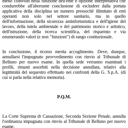
meno coinvolti nella funzione dell'ente è opzione interpretativa che
condurrebbe all'aberrante conclusione di escludere dalla portata
applicativa della disciplina un numero pressochè illimitato di enti
operanti non solo nel settore sanitario, ma in quello
dell'informazione, della sicurezza antinfortunistica e dell'igiene del
lavoro, della tutela ambientale e del patrimonio storico e artistico,
dell'istruzione, della ricerca scientifica, del risparmio e via
enumerando valori (e non "funzioni") di rango costituzionale.
In conclusione, il ricorso merita accoglimento. Deve, dunque,
annullarsi l'impugnato provvedimento con rinvio al Tribunale di
Belluno per nuovo esame. In quella sede verranno esaminati i
profili, rimasti assorbiti nella decisione annullata, relativi alla
legittimità del sequestro effettuato nei confronti della G. S.p.A. (di
cui si parla nella relativa memoria).
P.Q.M.
La Corte Suprema di Cassazione, Seconda Sezione Penale, annulla
l'ordinanza impugnata con rinvio al Tribunale di Belluno per nuovo
esame.