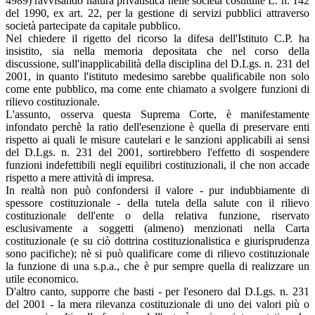
4989) ravvisando natura privatistica nelle società costituite L. n. 142
del 1990, ex art. 22, per la gestione di servizi pubblici attraverso
società partecipate da capitale pubblico.
Nel chiedere il rigetto del ricorso la difesa dell'Istituto C.P. ha
insistito, sia nella memoria depositata che nel corso della
discussione, sull'inapplicabilità della disciplina del D.Lgs. n. 231 del
2001, in quanto l'istituto medesimo sarebbe qualificabile non solo
come ente pubblico, ma come ente chiamato a svolgere funzioni di
rilievo costituzionale.
L'assunto, osserva questa Suprema Corte, è manifestamente
infondato perchè la ratio dell'esenzione è quella di preservare enti
rispetto ai quali le misure cautelari e le sanzioni applicabili ai sensi
del D.Lgs. n. 231 del 2001, sortirebbero l'effetto di sospendere
funzioni indefettibili negli equilibri costituzionali, il che non accade
rispetto a mere attività di impresa.
In realtà non può confondersi il valore - pur indubbiamente di
spessore costituzionale - della tutela della salute con il rilievo
costituzionale dell'ente o della relativa funzione, riservato
esclusivamente a soggetti (almeno) menzionati nella Carta
costituzionale (e su ciò dottrina costituzionalistica e giurisprudenza
sono pacifiche); nè si può qualificare come di rilievo costituzionale
la funzione di una s.p.a., che è pur sempre quella di realizzare un
utile economico.
D'altro canto, supporre che basti - per l'esonero dal D.Lgs. n. 231
del 2001 - la mera rilevanza costituzionale di uno dei valori più o