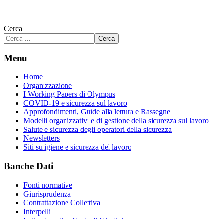
Cerca
Cerca
Menu
Home
Organizzazione
I Working Papers di Olympus
COVID-19 e sicurezza sul lavoro
Approfondimenti, Guide alla lettura e Rassegne
Modelli organizzativi e di gestione della sicurezza sul lavoro
Salute e sicurezza degli operatori della sicurezza
Newsletters
Siti su igiene e sicurezza del lavoro
Banche Dati
Fonti normative
Giurisprudenza
Contrattazione Collettiva
Interpelli