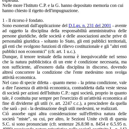
espletata.
Nelle more l'Istituto C.P. e la G. hanno depositato memoria con cui
hanno chiesto il rigetto dell'impugnazione.
1 - Il ricorso è fondato.
Sono esonerati dall'applicazione del
D.Lgs. n. 231 del 2001
- avente
ad oggetto la disciplina della responsabilità amministrativa delle
persone giuridiche, delle società e delle associazioni anche prive di
personalità giuridica - soltanto lo Stato, gli enti pubblici territoriali,
gli enti che svolgono funzioni di rilievo costituzionale e gli "altri enti
pubblici non economici" (cfr. art. 1 u.c.).
Dunque, il tenore testuale della norma è inequivocabile nel senso
che la natura pubblicistica di un ente è condizione necessaria, ma
non sufficiente, all'esonero dalla disciplina in discorso, dovendo
altresì concorrere la condizione che l'ente medesimo non svolga
attività economica.
Nel caso di specie difetta - quanto meno - la prima condizione, vale
a dire l'assenza di attività economica, contraddetta dalla veste stessa
di società per azioni dell'Istituto C.P.: ogni società, proprio in quanto
tale, è costituita pur sempre per l'esercizio di un'attività economica al
fine di dividerne gli utili (v. art. 2247 c.c.), a prescindere da quella
che sarà - poi - la destinazione degli utili medesimi, se realizzati.
Ciò assorbe ogni altra considerazione sull'effettiva natura delle
società "miste", su cui, per altro, le Sezioni Unite civili di questa
S.C. si sono pronunciate (cfr. sentenze 26.8.98 n. 8454 e 6.5.95 n.