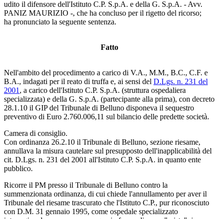
udito il difensore dell'Istituto C.P. S.p.A. e della G. S.p.A. - Avv.
PANIZ MAURIZIO -, che ha concluso per il rigetto del ricorso;
ha pronunciato la seguente sentenza.
Fatto
Nell'ambito del procedimento a carico di V.A., M.M., B.C., C.F. e
B.A., indagati per il reato di truffa e, ai sensi del
D.Lgs. n. 231 del
2001
, a carico dell'Istituto C.P. S.p.A. (struttura ospedaliera
specializzata) e della G. S.p.A. (partecipante alla prima), con decreto
28.1.10 il GIP del Tribunale di Belluno disponeva il sequestro
preventivo di Euro 2.760.006,11 sul bilancio delle predette società.
Camera di consiglio.
Con ordinanza 26.2.10 il Tribunale di Belluno, sezione riesame,
annullava la misura cautelare sul presupposto dell'inapplicabilità del
cit. D.Lgs. n. 231 del 2001 all'Istituto C.P. S.p.A. in quanto ente
pubblico.
Ricorre il PM presso il Tribunale di Belluno contro la
summenzionata ordinanza, di cui chiede l'annullamento per aver il
Tribunale del riesame trascurato che l'Istituto C.P., pur riconosciuto
con D.M. 31 gennaio 1995, come ospedale specializzato