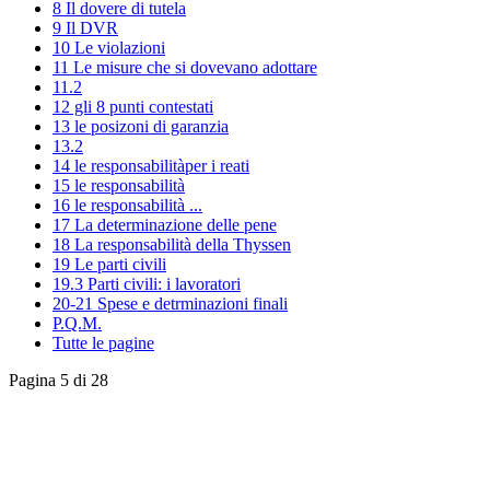
8 Il dovere di tutela
9 Il DVR
10 Le violazioni
11 Le misure che si dovevano adottare
11.2
12 gli 8 punti contestati
13 le posizoni di garanzia
13.2
14 le responsabilitàper i reati
15 le responsabilità
16 le responsabilità ...
17 La determinazione delle pene
18 La responsabilità della Thyssen
19 Le parti civili
19.3 Parti civili: i lavoratori
20-21 Spese e detrminazioni finali
P.Q.M.
Tutte le pagine
Pagina 5 di 28