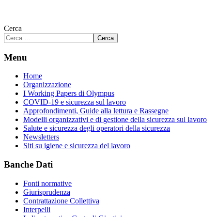
Cerca
Cerca
Menu
Home
Organizzazione
I Working Papers di Olympus
COVID-19 e sicurezza sul lavoro
Approfondimenti, Guide alla lettura e Rassegne
Modelli organizzativi e di gestione della sicurezza sul lavoro
Salute e sicurezza degli operatori della sicurezza
Newsletters
Siti su igiene e sicurezza del lavoro
Banche Dati
Fonti normative
Giurisprudenza
Contrattazione Collettiva
Interpelli