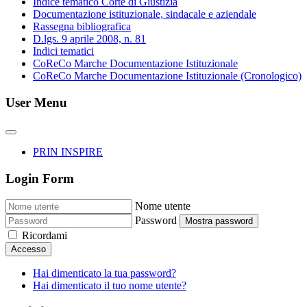
Indice tematico Corte di Giustizia
Documentazione istituzionale, sindacale e aziendale
Rassegna bibliografica
D.lgs. 9 aprile 2008, n. 81
Indici tematici
CoReCo Marche Documentazione Istituzionale
CoReCo Marche Documentazione Istituzionale (Cronologico)
User Menu
PRIN INSPIRE
Login Form
Nome utente
Password
Mostra password
Ricordami
Accesso
Hai dimenticato la tua password?
Hai dimenticato il tuo nome utente?