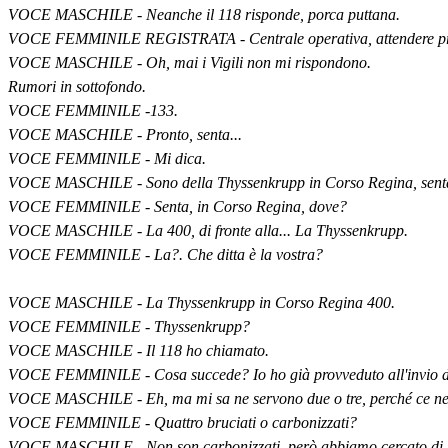
VOCE MASCHILE - Neanche il 118 risponde, porca puttana.
VOCE FEMMINILE REGISTRATA - Centrale operativa, attendere prego
VOCE MASCHILE - Oh, mai i Vigili non mi rispondono.
Rumori in sottofondo.
VOCE FEMMINILE -133.
VOCE MASCHILE - Pronto, senta...
VOCE FEMMINILE - Mi dica.
VOCE MASCHILE - Sono della Thyssenkrupp in Corso Regina, senta è s
VOCE FEMMINILE - Senta, in Corso Regina, dove?
VOCE MASCHILE - La 400, di fronte alla... La Thyssenkrupp.
VOCE FEMMINILE - La?. Che ditta è la vostra?
VOCE MASCHILE - La Thyssenkrupp in Corso Regina 400.
VOCE FEMMINILE - Thyssenkrupp?
VOCE MASCHILE - Il 118 ho chiamato.
VOCE FEMMINILE - Cosa succede? Io ho già provveduto all'invio d
VOCE MASCHILE - Eh, ma mi sa ne servono due o tre, perché ce ne s
VOCE FEMMINILE - Quattro bruciati o carbonizzati?
VOCE MASCHILE - Non son carbonizzati, però abbiamo cercato di speg