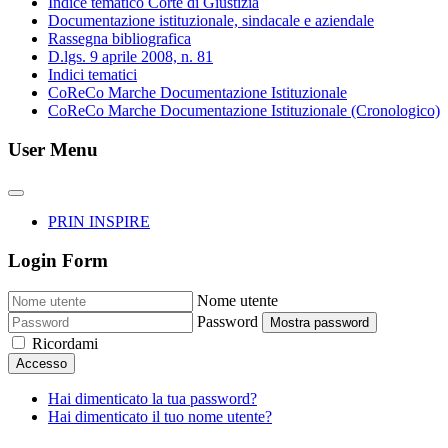
Indice tematico Corte di Giustizia
Documentazione istituzionale, sindacale e aziendale
Rassegna bibliografica
D.lgs. 9 aprile 2008, n. 81
Indici tematici
CoReCo Marche Documentazione Istituzionale
CoReCo Marche Documentazione Istituzionale (Cronologico)
User Menu
PRIN INSPIRE
Login Form
Nome utente
Password
Mostra password
Ricordami
Accesso
Hai dimenticato la tua password?
Hai dimenticato il tuo nome utente?