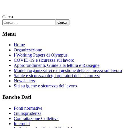
Cerca
Cerca
Menu
Home
Organizzazione
I Working Papers di Olympus
COVID-19 e sicurezza sul lavoro
Approfondimenti, Guide alla lettura e Rassegne
Modelli organizzativi e di gestione della sicurezza sul lavoro
Salute e sicurezza degli operatori della sicurezza
Newsletters
Siti su igiene e sicurezza del lavoro
Banche Dati
Fonti normative
Giurisprudenza
Contrattazione Collettiva
Interpelli