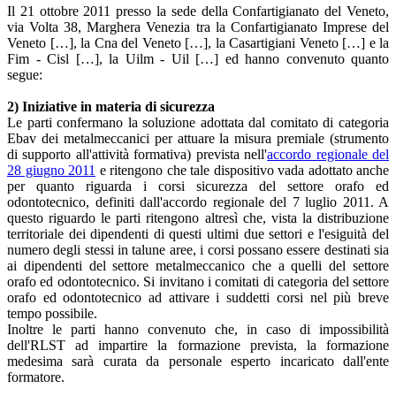
Il 21 ottobre 2011 presso la sede della Confartigianato del Veneto,
via Volta 38, Marghera Venezia tra la Confartigianato Imprese del
Veneto […], la Cna del Veneto […], la Casartigiani Veneto […] e la
Fim - Cisl […], la Uilm - Uil […] ed hanno convenuto quanto
segue:
2) Iniziative in materia di sicurezza
Le parti confermano la soluzione adottata dal comitato di categoria
Ebav dei metalmeccanici per attuare la misura premiale (strumento
di supporto all'attività formativa) prevista nell'
accordo regionale del
28 giugno 2011
e ritengono che tale dispositivo vada adottato anche
per quanto riguarda i corsi sicurezza del settore orafo ed
odontotecnico, definiti dall'accordo regionale del 7 luglio 2011. A
questo riguardo le parti ritengono altresì che, vista la distribuzione
territoriale dei dipendenti di questi ultimi due settori e l'esiguità del
numero degli stessi in talune aree, i corsi possano essere destinati sia
ai dipendenti del settore metalmeccanico che a quelli del settore
orafo ed odontotecnico. Si invitano i comitati di categoria del settore
orafo ed odontotecnico ad attivare i suddetti corsi nel più breve
tempo possibile.
Inoltre le parti hanno convenuto che, in caso di impossibilità
dell'RLST ad impartire la formazione prevista, la formazione
medesima sarà curata da personale esperto incaricato dall'ente
formatore.