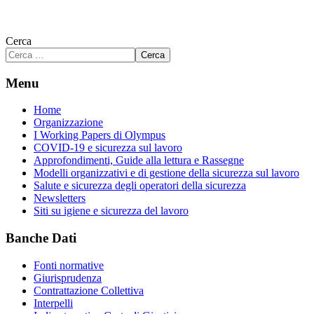
Cerca
Cerca
Menu
Home
Organizzazione
I Working Papers di Olympus
COVID-19 e sicurezza sul lavoro
Approfondimenti, Guide alla lettura e Rassegne
Modelli organizzativi e di gestione della sicurezza sul lavoro
Salute e sicurezza degli operatori della sicurezza
Newsletters
Siti su igiene e sicurezza del lavoro
Banche Dati
Fonti normative
Giurisprudenza
Contrattazione Collettiva
Interpelli