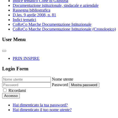
Indice tematico Corte di Giustizia
Documentazione istituzionale, sindacale e aziendale
Rassegna bibliografica
D.lgs. 9 aprile 2008, n. 81
Indici tematici
CoReCo Marche Documentazione Istituzionale
CoReCo Marche Documentazione Istituzionale (Cronologico)
User Menu
PRIN INSPIRE
Login Form
Nome utente
Password
Mostra password
Ricordami
Accesso
Hai dimenticato la tua password?
Hai dimenticato il tuo nome utente?