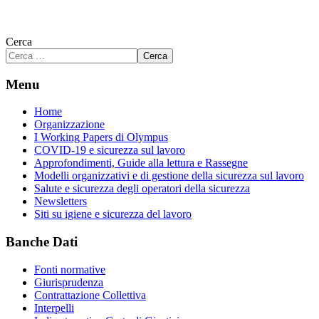
Cerca
Cerca
Menu
Home
Organizzazione
I Working Papers di Olympus
COVID-19 e sicurezza sul lavoro
Approfondimenti, Guide alla lettura e Rassegne
Modelli organizzativi e di gestione della sicurezza sul lavoro
Salute e sicurezza degli operatori della sicurezza
Newsletters
Siti su igiene e sicurezza del lavoro
Banche Dati
Fonti normative
Giurisprudenza
Contrattazione Collettiva
Interpelli