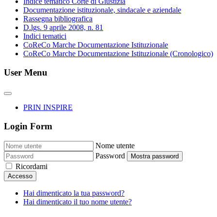
Indice tematico Corte di Giustizia
Documentazione istituzionale, sindacale e aziendale
Rassegna bibliografica
D.lgs. 9 aprile 2008, n. 81
Indici tematici
CoReCo Marche Documentazione Istituzionale
CoReCo Marche Documentazione Istituzionale (Cronologico)
User Menu
PRIN INSPIRE
Login Form
Nome utente
Password
Mostra password
Ricordami
Accesso
Hai dimenticato la tua password?
Hai dimenticato il tuo nome utente?