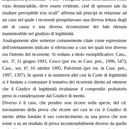
vizio denunciabile, deve essere evidente, cioè di spessore tale da
risultare percepibile ictu oculi" afferma tali principi in relazione ad
un caso nel quale i ricorrenti prospettavano una diversa lettura degli
atti di causa e una diversa ricostruzione dei fatti ritenuta
inammissibile nel giudizio di legittimità.
Analogamente altre sentenze comunemente citate come espressione
dell'orientamento indicato si riferiscono a casi nei quali non diverso
era l'intento del ricorrente. Si vedano a titolo esemplificativo: Cass.,
sez. 3
ª
, 11 giugno 1993, Cesco (per est. in Cass. pen., 1996, 547);
Cass., sez. 6
ª
, 16 ottobre 1995, Pulvirenti (per est. in Cass. pen.,
1997, 1397). In questi e in numerosi altri casi la Corte di legittimità
si è limitata a contrastare il tentativo dei ricorrenti diretto ad ottenere
che il Giudice di legittimità rivalutasse il compendio probatorio
preso in considerazione dal Giudice di merito.
Diverso è il caso, che peraltro non ricorre nella specie, del cd.
travisamento della prova che ricorre nei casi in cui il Giudice di
merito abbia fondato il suo convincimento su una prova che non
esiste o su un risultato di prova incontestabilmente diverso da quello