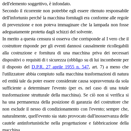
dell'elemento soggettivo, è infondato.
Secondo il ricorrente non potrebbe egli essere ritenuto responsabile
dell'infortunio perché la macchina fornitagli era conforme alle regole
di prevenzione e non poteva immaginare che la lampada non fosse
adeguatamente protetta dagli schizzi del solvente.
In merito a questa censura si osserva che corrisponde al I vero che il
costruttore risponde per gli eventi dannosi causalmente ricollegabili
alla costruzione e fornitura di una macchina priva dei necessari
dispositivi o requisiti di t sicurezza (obbligo su di lui incombente per
il disposto del
D.P.R. 27 aprile 1955 n. 547
, art. 7) a meno che
l'utilizzatore abbia compiuto sulla macchina trasformazioni di natura
ed entità tale da poter essere considerate causa sopravvenuta da sola
sufficiente a determinare l'evento (per es. nel caso di una totale
trasformazione strutturale della macchina). Se ciò non si verifica si
ha una permanenza della posizione di garanzia del costruttore che
non esclude il nesso di condizionamento con l'evento; sempre che,
naturalmente, quell'evento sia stato provocato dall'inosservanza delle
cautele antinfortunistiche nella progettazione e fabbricazione della
macchina.