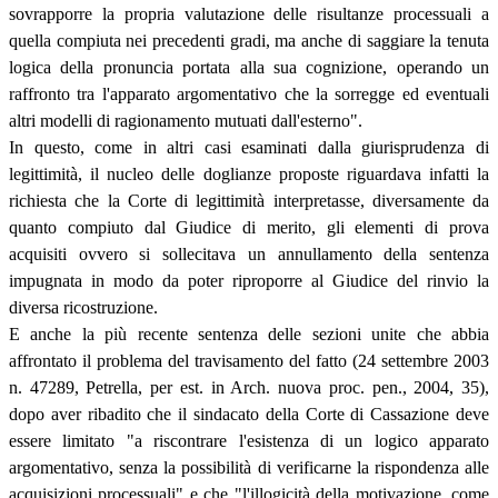
sovrapporre la propria valutazione delle risultanze processuali a
quella compiuta nei precedenti gradi, ma anche di saggiare la tenuta
logica della pronuncia portata alla sua cognizione, operando un
raffronto tra l'apparato argomentativo che la sorregge ed eventuali
altri modelli di ragionamento mutuati dall'esterno".
In questo, come in altri casi esaminati dalla giurisprudenza di
legittimità, il nucleo delle doglianze proposte riguardava infatti la
richiesta che la Corte di legittimità interpretasse, diversamente da
quanto compiuto dal Giudice di merito, gli elementi di prova
acquisiti ovvero si sollecitava un annullamento della sentenza
impugnata in modo da poter riproporre al Giudice del rinvio la
diversa ricostruzione.
E anche la più recente sentenza delle sezioni unite che abbia
affrontato il problema del travisamento del fatto (24 settembre 2003
n. 47289, Petrella, per est. in Arch. nuova proc. pen., 2004, 35),
dopo aver ribadito che il sindacato della Corte di Cassazione deve
essere limitato "a riscontrare l'esistenza di un logico apparato
argomentativo, senza la possibilità di verificarne la rispondenza alle
acquisizioni processuali" e che "l'illogicità della motivazione, come