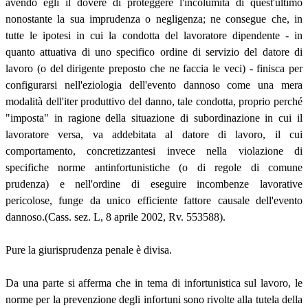
avendo egli il dovere di proteggere l'incolumità di quest'ultimo
nonostante la sua imprudenza o negligenza; ne consegue che, in
tutte le ipotesi in cui la condotta del lavoratore dipendente - in
quanto attuativa di uno specifico ordine di servizio del datore di
lavoro (o del dirigente preposto che ne faccia le veci) - finisca per
configurarsi nell'eziologia dell'evento dannoso come una mera
modalità dell'iter produttivo del danno, tale condotta, proprio perché
"imposta" in ragione della situazione di subordinazione in cui il
lavoratore versa, va addebitata al datore di lavoro, il cui
comportamento, concretizzantesi invece nella violazione di
specifiche norme antinfortunistiche (o di regole di comune
prudenza) e nell'ordine di eseguire incombenze lavorative
pericolose, funge da unico efficiente fattore causale dell'evento
dannoso.(Cass. sez. L, 8 aprile 2002, Rv. 553588).
Pure la giurisprudenza penale è divisa.
Da una parte si afferma che in tema di infortunistica sul lavoro, le
norme per la prevenzione degli infortuni sono rivolte alla tutela della