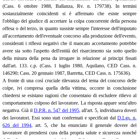
(Cass. 6 ottobre 1988, Ballanza, Rv. n. 179738). In termini
sostanzialmente coincidenti si è affermato che esiste sempre
l'obbligo del giudice di accertare la colpa concorrente della persona
offesa o del terzo, in quanto sussiste sempre l'interesse dell'imputato
all'accertamento dell'eventuale concorso alla produzione dell'evento,
considerati i riflessi negativi che il mancato accertamento potrebbe
avere sia sotto l'aspetto dell'entità del risarcimento sia sotto quello
della misura della pena da irrogare in relazione ai principi fissati
dall'art. 133. c.p. (Cass. 1 luglio 1980, Aquilano, CED Cass. n.
146290; Cass. 20 gennaio 1987, Barretta, CED Cass. n. 175636).
A fronte di una così cruciale rilevanza del tema del concorso delle
colpe, ivi compresa quella della vittima, occorre in conclusione
chiedersi se esistano ragioni che consentano di escludere rilievo al
comportamento colposo del lavoratore. La risposta appare senz'altro
negativa. Già il
D.P.R. n. 547 del 1995
, all'art. 5, individuava doveri
dei lavoratori. Essi sono stati confermati e specificati dal
D.Lgs. n.
626 del 1994
, art. 5, che ha enunciato il generale dovere del
lavoratore di prendersi cura della propria salute e sicurezza nonché