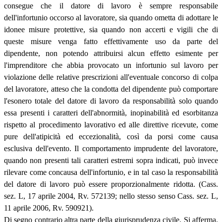
consegue che il datore di lavoro è sempre responsabile
dell'infortunio occorso al lavoratore, sia quando ometta di adottare le
idonee misure protettive, sia quando non accerti e vigili che di
queste misure venga fatto effettivamente uso da parte del
dipendente, non potendo attribuirsi alcun effetto esimente per
l'imprenditore che abbia provocato un infortunio sul lavoro per
violazione delle relative prescrizioni all'eventuale concorso di colpa
del lavoratore, atteso che la condotta del dipendente può comportare
l'esonero totale del datore di lavoro da responsabilità solo quando
essa presenti i caratteri dell'abnormità, inopinabilità ed esorbitanza
rispetto al procedimento lavorativo ed alle direttive ricevute, come
pure dell'atipicità ed eccezionalità, così da porsi come causa
esclusiva dell'evento. Il comportamento imprudente del lavoratore,
quando non presenti tali caratteri estremi sopra indicati, può invece
rilevare come concausa dell'infortunio, e in tal caso la responsabilità
del datore di lavoro può essere proporzionalmente ridotta. (Cass.
sez. L, 17 aprile 2004, Rv. 572139; nello stesso senso Cass. sez. L,
11 aprile 2006, Rv. 590921).
Di segno contrario altra parte della giurisprudenza civile. Si afferma,