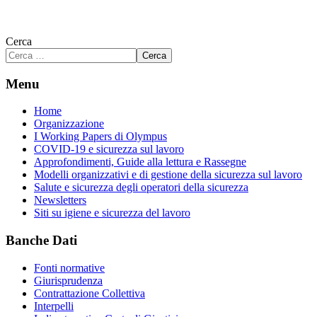
Cerca
Cerca
Menu
Home
Organizzazione
I Working Papers di Olympus
COVID-19 e sicurezza sul lavoro
Approfondimenti, Guide alla lettura e Rassegne
Modelli organizzativi e di gestione della sicurezza sul lavoro
Salute e sicurezza degli operatori della sicurezza
Newsletters
Siti su igiene e sicurezza del lavoro
Banche Dati
Fonti normative
Giurisprudenza
Contrattazione Collettiva
Interpelli