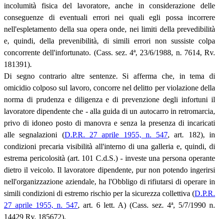
incolumità fisica del lavoratore, anche in considerazione delle
conseguenze di eventuali errori nei quali egli possa incorrere
nell'espletamento della sua opera onde, nei limiti della prevedibilità
e, quindi, della prevenibilità, di simili errori non sussiste colpa
concorrente dell'infortunato. (Cass. sez. 4
ª
, 23/6/1988, n. 7614, Rv.
181391).
Di segno contrario altre sentenze. Si afferma che, in tema di
omicidio colposo sul lavoro, concorre nel delitto per violazione della
norma di prudenza e diligenza e di prevenzione degli infortuni il
lavoratore dipendente che - alla guida di un autocarro in retromarcia,
privo di idoneo posto di manovra e senza la presenza di incaricati
alle segnalazioni (
D.P.R. 27 aprile 1955, n. 547
, art. 182), in
condizioni precaria visibilità all'interno di una galleria e, quindi, di
estrema pericolosità (art. 101 C.d.S.) - investe una persona operante
dietro il veicolo. Il lavoratore dipendente, pur non potendo ingerirsi
nell'organizzazione aziendale, ha l'Obbligo di rifiutarsi di operare in
simili condizioni di estremo rischio per la sicurezza collettiva (
D.P.R.
27 aprile 1955, n. 547
, art. 6 lett. A) (Cass. sez. 4
ª
, 5/7/1990 n.
14429 Rv. 185672).