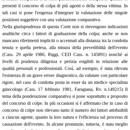
presenti il concorso di colpa di più agenti o della stessa vittima. In
tali casi si pone l'esigenza d'integrare la valutazione delle singole
posizioni soggettive con una valutazione comparativa.
Nella giurisprudenza di questa Corte non si rinvengono indicazioni
analitiche circa i fattori di graduazione della colpa; anche se non
mancano riferimenti impliciti o accennati alla distanza tra la condotta
tenuta e quella pretesa, alla misura della prevedibilità dell'evento
(Cass. 29 aprile 1980, Riggi, CED Cass. n. 145891) nonché ai
livelli di prudenza diligenza e perizia esigibili in relazione alle
qualità personali e professionali. Così, ad esempio, è stata rilevata
l'esistenza di un grave errore diagnostico, da valutare con particolare
rigore, nel caso di condotta posta in esser da un medico specialista
ginecologo (Cass. 17 febbraio 1981, Faragiana, Rv. n.149215) Il
tema della ponderazione comparativa si pone soprattutto a proposito
del concorso di colpe. In più occasioni si è affermato che in caso di
concorso di colpe non rilevano tanto il numero dei fattori attribuibili
a ciascun agente, quanto la loro natura e l'efficienza sul processo di
causazione dell'evento. In alcune pronunzie, tuttavia, è stata meglio