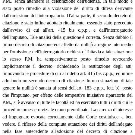
P.M., senza attendere la celebrazione dell'udienza. In tale modo è
stato posto rimedio alla violazione del diritto di difesa derivante
dall'omissione dell'interrogatorio. D'altra parte, il secondo decreto di
citazione è stato infine adottato ritualmente, essendo stato preceduto
dall'avviso di cui all'art. 415 bis c.p.p., e dall'interrogatorio
dell'imputato. Tale analisi della questione è corretta. Senza dubbio il
primo decreto di citazione era affetto da nullità a regime intermedio
per l'omissione dell'interrogatorio richiesto. Tuttavia a tale situazione
lo stesso P.M. ha tempestivamente posto rimedio revocando
implicitamente il decreto, richiedendo la restituzione degli atti,
rinnovando le procedure di cui al ridetto art. 415 bis c.p.p., ed infine
adottando un secondo decreto di citazione. In una situazione di tale
genere la nullità è sanata ai sensi dell'art. 183 c.p.p., lett. b), posto
che l'imputato, per effetto delle tempestive iniziative riparatorie del
P.M., si è avvalso di tutte le facoltà ed ha esercitato tutti i diritti cui le
procedure omesse o viziate erano preordinate. La carenza d'interesse
ad impugnare evocata correttamente dalla Corte costituisce, a ben
vedere, il riflesso della compiuta attuazione dei diritti dell'indagato
nella fase antecedente all'adozione del decreto di citazione a