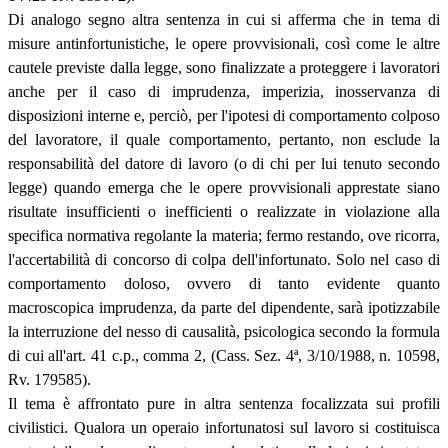
Di analogo segno altra sentenza in cui si afferma che in tema di
misure antinfortunistiche, le opere provvisionali, così come le altre
cautele previste dalla legge, sono finalizzate a proteggere i lavoratori
anche per il caso di imprudenza, imperizia, inosservanza di
disposizioni interne e, perciò, per l'ipotesi di comportamento colposo
del lavoratore, il quale comportamento, pertanto, non esclude la
responsabilità del datore di lavoro (o di chi per lui tenuto secondo
legge) quando emerga che le opere provvisionali apprestate siano
risultate insufficienti o inefficienti o realizzate in violazione alla
specifica normativa regolante la materia; fermo restando, ove ricorra,
l'accertabilità di concorso di colpa dell'infortunato. Solo nel caso di
comportamento doloso, ovvero di tanto evidente quanto
macroscopica imprudenza, da parte del dipendente, sarà ipotizzabile
la interruzione del nesso di causalità, psicologica secondo la formula
di cui all'art. 41 c.p., comma 2, (Cass. Sez. 4
ª
, 3/10/1988, n. 10598,
Rv. 179585).
Il tema è affrontato pure in altra sentenza focalizzata sui profili
civilistici. Qualora un operaio infortunatosi sul lavoro si costituisca