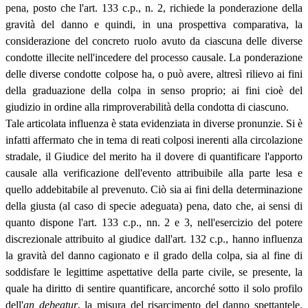
pena, posto che l'art. 133 c.p., n. 2, richiede la ponderazione della
gravità del danno e quindi, in una prospettiva comparativa, la
considerazione del concreto ruolo avuto da ciascuna delle diverse
condotte illecite nell'incedere del processo causale. La ponderazione
delle diverse condotte colpose ha, o può avere, altresì rilievo ai fini
della graduazione della colpa in senso proprio; ai fini cioè del
giudizio in ordine alla rimproverabilità della condotta di ciascuno.
Tale articolata influenza è stata evidenziata in diverse pronunzie. Si è
infatti affermato che in tema di reati colposi inerenti alla circolazione
stradale, il Giudice del merito ha il dovere di quantificare l'apporto
causale alla verificazione dell'evento attribuibile alla parte lesa e
quello addebitabile al prevenuto. Ciò sia ai fini della determinazione
della giusta (al caso di specie adeguata) pena, dato che, ai sensi di
quanto dispone l'art. 133 c.p., nn. 2 e 3, nell'esercizio del potere
discrezionale attribuito al giudice dall'art. 132 c.p., hanno influenza
la gravità del danno cagionato e il grado della colpa, sia al fine di
soddisfare le legittime aspettative della parte civile, se presente, la
quale ha diritto di sentire quantificare, ancorché sotto il solo profilo
dell'
an debeatur
, la misura del risarcimento del danno spettantele.