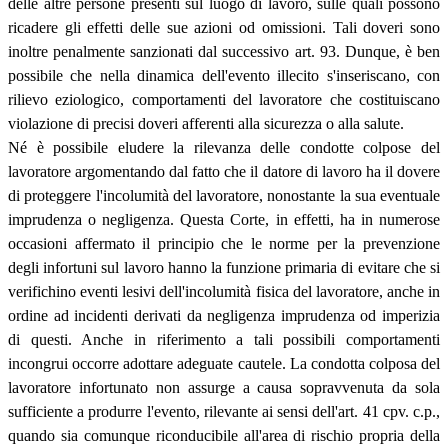
delle altre persone presenti sul luogo di lavoro, sulle quali possono
ricadere gli effetti delle sue azioni od omissioni. Tali doveri sono
inoltre penalmente sanzionati dal successivo art. 93. Dunque, è ben
possibile che nella dinamica dell'evento illecito s'inseriscano, con
rilievo eziologico, comportamenti del lavoratore che costituiscano
violazione di precisi doveri afferenti alla sicurezza o alla salute.
Né è possibile eludere la rilevanza delle condotte colpose del
lavoratore argomentando dal fatto che il datore di lavoro ha il dovere
di proteggere l'incolumità del lavoratore, nonostante la sua eventuale
imprudenza o negligenza. Questa Corte, in effetti, ha in numerose
occasioni affermato il principio che le norme per la prevenzione
degli infortuni sul lavoro hanno la funzione primaria di evitare che si
verifichino eventi lesivi dell'incolumità fisica del lavoratore, anche in
ordine ad incidenti derivati da negligenza imprudenza od imperizia
di questi. Anche in riferimento a tali possibili comportamenti
incongrui occorre adottare adeguate cautele. La condotta colposa del
lavoratore infortunato non assurge a causa sopravvenuta da sola
sufficiente a produrre l'evento, rilevante ai sensi dell'art. 41 cpv. c.p.,
quando sia comunque riconducibile all'area di rischio propria della