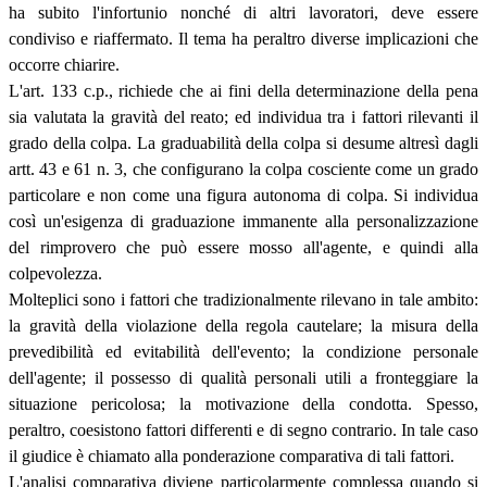
ha subito l'infortunio nonché di altri lavoratori, deve essere
condiviso e riaffermato. Il tema ha peraltro diverse implicazioni che
occorre chiarire.
L'art. 133 c.p., richiede che ai fini della determinazione della pena
sia valutata la gravità del reato; ed individua tra i fattori rilevanti il
grado della colpa. La graduabilità della colpa si desume altresì dagli
artt. 43 e 61 n. 3, che configurano la colpa cosciente come un grado
particolare e non come una figura autonoma di colpa. Si individua
così un'esigenza di graduazione immanente alla personalizzazione
del rimprovero che può essere mosso all'agente, e quindi alla
colpevolezza.
Molteplici sono i fattori che tradizionalmente rilevano in tale ambito:
la gravità della violazione della regola cautelare; la misura della
prevedibilità ed evitabilità dell'evento; la condizione personale
dell'agente; il possesso di qualità personali utili a fronteggiare la
situazione pericolosa; la motivazione della condotta. Spesso,
peraltro, coesistono fattori differenti e di segno contrario. In tale caso
il giudice è chiamato alla ponderazione comparativa di tali fattori.
L'analisi comparativa diviene particolarmente complessa quando si