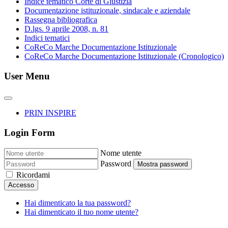
Indice tematico Corte di Giustizia
Documentazione istituzionale, sindacale e aziendale
Rassegna bibliografica
D.lgs. 9 aprile 2008, n. 81
Indici tematici
CoReCo Marche Documentazione Istituzionale
CoReCo Marche Documentazione Istituzionale (Cronologico)
User Menu
PRIN INSPIRE
Login Form
Nome utente
Password
Mostra password
Ricordami
Accesso
Hai dimenticato la tua password?
Hai dimenticato il tuo nome utente?