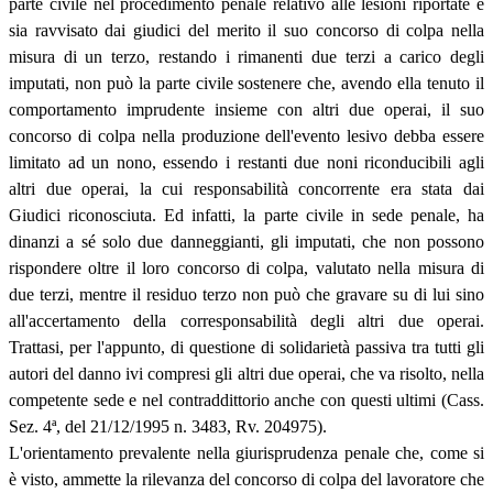
parte civile nel procedimento penale relativo alle lesioni riportate e
sia ravvisato dai giudici del merito il suo concorso di colpa nella
misura di un terzo, restando i rimanenti due terzi a carico degli
imputati, non può la parte civile sostenere che, avendo ella tenuto il
comportamento imprudente insieme con altri due operai, il suo
concorso di colpa nella produzione dell'evento lesivo debba essere
limitato ad un nono, essendo i restanti due noni riconducibili agli
altri due operai, la cui responsabilità concorrente era stata dai
Giudici riconosciuta. Ed infatti, la parte civile in sede penale, ha
dinanzi a sé solo due danneggianti, gli imputati, che non possono
rispondere oltre il loro concorso di colpa, valutato nella misura di
due terzi, mentre il residuo terzo non può che gravare su di lui sino
all'accertamento della corresponsabilità degli altri due operai.
Trattasi, per l'appunto, di questione di solidarietà passiva tra tutti gli
autori del danno ivi compresi gli altri due operai, che va risolto, nella
competente sede e nel contraddittorio anche con questi ultimi (Cass.
Sez. 4
ª
, del 21/12/1995 n. 3483, Rv. 204975).
L'orientamento prevalente nella giurisprudenza penale che, come si
è visto, ammette la rilevanza del concorso di colpa del lavoratore che