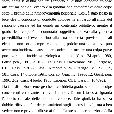
sottolineata la distinzione tra l'apporto di distinte condotte colpose
alla causazione dell'evento e la graduazione comparativa delle colpe
sotto il profilo della rimproverabilità personale. Così, è stato posto in
luce che il concorso di condotte colpose ha riguardo all'entità del
rapporto causale ed ha quindi un contenuto oggettivo; mentre il
grado della colpa è un connotato soggettivo che va dalla generica
prevedibilità dell'evento fino alla sua concreta previsione. Tali
elementi non sono sempre coincidenti, poiché una colpa lieve può
avere una incidenza causale preponderante, mentre una colpa grave
può avere una incidenza eziologica minima. (Cass. 24 aprile 1980,
Giust. pen., 1981, 2
ª
, 102, 114; Cass. 19 novembre 1981, Sergnese,
CED Cass. 152027; Cass. 16 febbraio 1982, Arrigo, ivi, 1983, 2
ª
,
581; Cass. 14 ottobre 1991, Corrao, Giur. ifc. 1996, 12; Giust. pen.
1996, 202; Cass. 4 luglio 1983, Leonori, CED Cass. n. 164092).
Da tale distinzione emerge che la cosiddetta graduazione delle colpe
concorrenti è rilevante in diversi ambiti. Da un lato essa riguarda
l'apporto causale delle condotte colpose. Tale giudizio ha senza
dubbio rilievo ai fini delle statuizioni sugli interessi civili; ma a ben
vedere non è privo di rilievo ai fini della stessa determinazione della