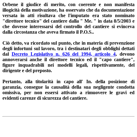
Orbene il giudice di merito, con coerente e non manifesta
illogicità della motivazione, ha osservato che da documentazione
versata in atti risultava che l'imputato era stato nominato
"direttore tecnico" del cantiere dalla " Me. " in data 8/5/2003 e
che dovesse interessarsi del controllo del cantiere si evinceva
dalla circostanza che aveva firmato il P.O.S..
Ciò detto, va ricordato sul punto, che in materia di prevenzione
degli infortuni sul lavoro, tra i destinatari degli obblighi dettati
dal
Decreto Legislativo n. 626 del 1994, articolo 4
, devono
annoverarsi anche il direttore tecnico ed il "capo cantiere",
figure inquadrabili nei modelli legali, rispettivamente, del
dirigente e del preposto.
Pertanto, alla titolarità in capo all' In. della posizione di
garanzia, consegue la causalità della sua negligente condotta
omissiva, per non essersi attivato a rimuovere le gravi ed
evidenti carenze di sicurezza del cantiere.