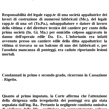
Responsabilità del legale rapp.te di una società appaltatrice dei
lavori di costruzione di numerosi fabbricati (Me.)
, del legale
rapp.te di una srl
(To.Pa.),
subappaltatore e datore di lavoro
della vittima e del direttore tecnico del cantiere per conto della
prima società
(In. Gi. Ma.)
per omicidio colposo aggravato in
danno dell'operaio edile Da. Er.. L'infortunio era infatti
avvenuto presso un cantiere edile della ditta appaltatrice: la
vittima si trovava su un balcone di uno dei fabbricati e, per
l'assoluta mancanza di ponteggi, era caduto riportando lesioni
mortali.
Condannati in primo e secondo grado, ricorrono in Cassazione
- Rigetto.
Quanto al primo imputato, la Corte afferma che
l'attenzione
della dirigenza sulla irregolarità dei ponteggi era già stata
segnalata dall'ing. Ba.. Pertanto la negligente condotta omissiva