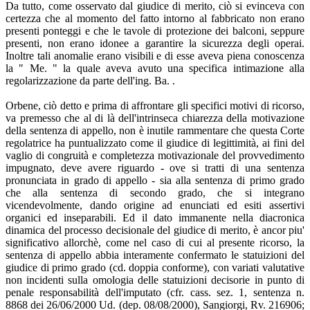
Da tutto, come osservato dal giudice di merito, ciò si evinceva con
certezza che al momento del fatto intorno al fabbricato non erano
presenti ponteggi e che le tavole di protezione dei balconi, seppure
presenti, non erano idonee a garantire la sicurezza degli operai.
Inoltre tali anomalie erano visibili e di esse aveva piena conoscenza
la " Me. " la quale aveva avuto una specifica intimazione alla
regolarizzazione da parte dell'ing. Ba. .
Orbene, ciò detto e prima di affrontare gli specifici motivi di ricorso,
va premesso che al di là dell'intrinseca chiarezza della motivazione
della sentenza di appello, non è inutile rammentare che questa Corte
regolatrice ha puntualizzato come il giudice di legittimità, ai fini del
vaglio di congruità e completezza motivazionale del provvedimento
impugnato, deve avere riguardo - ove si tratti di una sentenza
pronunciata in grado di appello - sia alla sentenza di primo grado
che alla sentenza di secondo grado, che si integrano
vicendevolmente, dando origine ad enunciati ed esiti assertivi
organici ed inseparabili. Ed il dato immanente nella diacronica
dinamica del processo decisionale del giudice di merito, è ancor piu'
significativo allorchè, come nel caso di cui al presente ricorso, la
sentenza di appello abbia interamente confermato le statuizioni del
giudice di primo grado (cd. doppia conforme), con variati valutative
non incidenti sulla omologia delle statuizioni decisorie in punto di
penale responsabilità dell'imputato (cfr. cass. sez. 1, sentenza n.
8868 dei 26/06/2000 Ud. (dep. 08/08/2000), Sangiorgi, Rv. 216906;