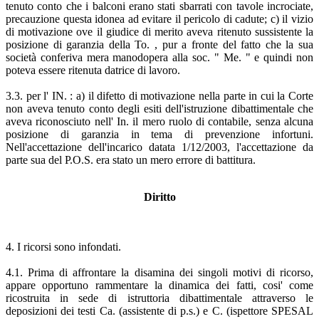
tenuto conto che i balconi erano stati sbarrati con tavole incrociate,
precauzione questa idonea ad evitare il pericolo di cadute; c) il vizio
di motivazione ove il giudice di merito aveva ritenuto sussistente la
posizione di garanzia della To. , pur a fronte del fatto che la sua
società conferiva mera manodopera alla soc. " Me. " e quindi non
poteva essere ritenuta datrice di lavoro.
3.3. per l' IN. : a) il difetto di motivazione nella parte in cui la Corte
non aveva tenuto conto degli esiti dell'istruzione dibattimentale che
aveva riconosciuto nell' In. il mero ruolo di contabile, senza alcuna
posizione di garanzia in tema di prevenzione infortuni.
Nell'accettazione dell'incarico datata 1/12/2003, l'accettazione da
parte sua del P.O.S. era stato un mero errore di battitura.
Diritto
4. I ricorsi sono infondati.
4.1. Prima di affrontare la disamina dei singoli motivi di ricorso,
appare opportuno rammentare la dinamica dei fatti, cosi' come
ricostruita in sede di istruttoria dibattimentale attraverso le
deposizioni dei testi Ca. (assistente di p.s.) e C. (ispettore SPESAL