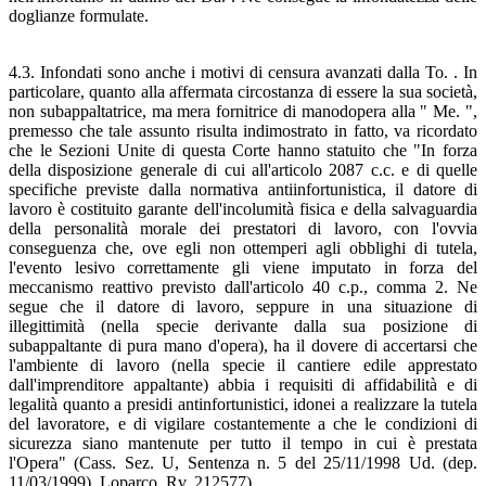
doglianze formulate.
4.3. Infondati sono anche i motivi di censura avanzati dalla To. . In
particolare, quanto alla affermata circostanza di essere la sua società,
non subappaltatrice, ma mera fornitrice di manodopera alla " Me. ",
premesso che tale assunto risulta indimostrato in fatto, va ricordato
che le Sezioni Unite di questa Corte hanno statuito che "In forza
della disposizione generale di cui all'articolo 2087 c.c. e di quelle
specifiche previste dalla normativa antiinfortunistica, il datore di
lavoro è costituito garante dell'incolumità fisica e della salvaguardia
della personalità morale dei prestatori di lavoro, con l'ovvia
conseguenza che, ove egli non ottemperi agli obblighi di tutela,
l'evento lesivo correttamente gli viene imputato in forza del
meccanismo reattivo previsto dall'articolo 40 c.p., comma 2. Ne
segue che il datore di lavoro, seppure in una situazione di
illegittimità (nella specie derivante dalla sua posizione di
subappaltante di pura mano d'opera), ha il dovere di accertarsi che
l'ambiente di lavoro (nella specie il cantiere edile apprestato
dall'imprenditore appaltante) abbia i requisiti di affidabilità e di
legalità quanto a presidi antinfortunistici, idonei a realizzare la tutela
del lavoratore, e di vigilare costantemente a che le condizioni di
sicurezza siano mantenute per tutto il tempo in cui è prestata
l'Opera" (Cass. Sez. U, Sentenza n. 5 del 25/11/1998 Ud. (dep.
11/03/1999), Loparco, Rv. 212577).