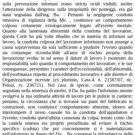
sulla prevenzione infortuni erano strictu oculi visibili; inoltre
l'attenzione della dirigenza sulla irregolarità dei ponteggi, era già
stata segnalata dall'ing. Ba. . Pertanto la negligente condotta
omissiva di vigilanza della Me. , costituisce un comportamento
colposo certamente eziologicamente legato all'evento mortale.
Quanto alla lamentata abnormità della condotta del lavoratore,
questa Corte ha più volte ribadito che in materia di infortuni sul
lavoro, la condotta colposa del lavoratore infortunato non assurge a
causa sopravvenuta da sola sufficiente a produrre l'evento quando
sia comunque riconducibile all'area di rischio propria della
lavorazione svolta: in tal senso il datore di lavoro è esonerato da
responsabilità solo quando il comportamento del lavoratore, e le sue
conseguenze, presentino i caratteri dell'eccezionalità, dell'abnormità,
dell'esorbitanza rispetto al procedimento lavorativo e alle direttive di
Organizzazione ricevute (ex plurimis, Cass.4, n. 21587/07, ric.
Pelosi, rv. 236721). Nel caso di specie, come correttamente
segnalato nella sentenza di merito, il Da. ha patito l'infortunio mentre
svolgeva la sua ordinaria attività di lavoro per le pulizie in cantiere;
pertanto, la circostanza che si trovasse sui piani del fabbricato in
costruzione, non costituisce comportamento abnorme, idoneo ad
interrompere il nesso causale tra la condotta dell'appaltatore e
l'evento; condotta quest'ultima connotata da colpa, tenuto conto che
la cautela omessa era proprio preordinata ad evitare il rischio
specifico (caduta) che poi concretamente si è materializzato
nell'infortunio in danno del Da. . Ne consegue la infondatezza delle