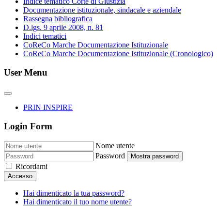
Indice tematico Corte di Giustizia
Documentazione istituzionale, sindacale e aziendale
Rassegna bibliografica
D.lgs. 9 aprile 2008, n. 81
Indici tematici
CoReCo Marche Documentazione Istituzionale
CoReCo Marche Documentazione Istituzionale (Cronologico)
User Menu
PRIN INSPIRE
Login Form
Nome utente
Password
Mostra password
Ricordami
Accesso
Hai dimenticato la tua password?
Hai dimenticato il tuo nome utente?