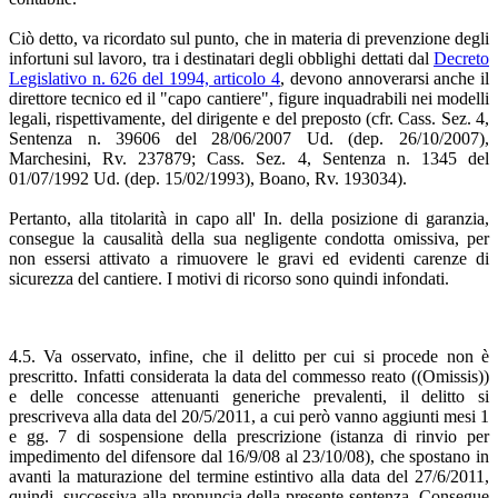
Ciò detto, va ricordato sul punto, che in materia di prevenzione degli
infortuni sul lavoro, tra i destinatari degli obblighi dettati dal
Decreto
Legislativo n. 626 del 1994, articolo 4
, devono annoverarsi anche il
direttore tecnico ed il "capo cantiere", figure inquadrabili nei modelli
legali, rispettivamente, del dirigente e del preposto (cfr. Cass. Sez. 4,
Sentenza n. 39606 del 28/06/2007 Ud. (dep. 26/10/2007),
Marchesini, Rv. 237879; Cass. Sez. 4, Sentenza n. 1345 del
01/07/1992 Ud. (dep. 15/02/1993), Boano, Rv. 193034).
Pertanto, alla titolarità in capo all' In. della posizione di garanzia,
consegue la causalità della sua negligente condotta omissiva, per
non essersi attivato a rimuovere le gravi ed evidenti carenze di
sicurezza del cantiere. I motivi di ricorso sono quindi infondati.
4.5. Va osservato, infine, che il delitto per cui si procede non è
prescritto. Infatti considerata la data del commesso reato ((Omissis))
e delle concesse attenuanti generiche prevalenti, il delitto si
prescriveva alla data del 20/5/2011, a cui però vanno aggiunti mesi 1
e gg. 7 di sospensione della prescrizione (istanza di rinvio per
impedimento del difensore dal 16/9/08 al 23/10/08), che spostano in
avanti la maturazione del termine estintivo alla data del 27/6/2011,
quindi, successiva alla pronuncia della presente sentenza. Consegue