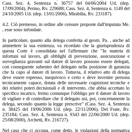
Cass. Sez. 4, Sentenza n. 36757 del 04/06/2004 Ud. (dep.
17/09/2004), Perino, Rv. 229688; Cass. Sez. 4, Sentenza n. 1149 del
24/10/2005 Ud. (dep. 13/01/2006), Mirabilia, Rv. 233187).
4.2. Ciò premesso, in ordine alle censure proposte dall'imputata Me.
, esse sono infondate.
In particolare, quanto alla delega conferita al geom. Pa. , anche ad
ammettere la sua esistenza, va ricordato che la giurisprudenza di
questa Corte è consolidata nel l'affermare che "In materia di
infortuni sul lavoro, gli obblighi di prevenzione, assicurazione e
sorveglianza gravanti sul datore di lavoro possono essere delegati,
con conseguente subentro del delegato nella posizione di garanzia
che fa capo al datore di lavoro. Tuttavia, il relativo atto di delega
deve essere espresso, inequivoco e certo e deve investire persona
tecnicamente capace, dotata delle necessarie cognizioni tecniche e
dei relativi poteri decisionali e di intervento, che abbia accettato lo
specifico incarico, fermo comunque l'obbligo per il datore di lavoro
di vigilare e di controllare che il delegato usi, poi, concretamente la
delega, secondo quanto la legge prescrive" (Cass. Sez. 4, Sentenza
n. 38425 del 19/06/2006 Ud. (dep. 22/11/2006), Del Frate, Rv.
235184; Cass. Sez. 4, Sentenza n. 9343 del 22/06/2000 Ud. (dep.
25/08/2000), Archetti, Rv. 216727).
Nel caso che ci occupa, come detto, le violazioni della normativa