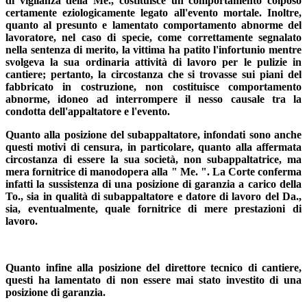
di vigilanza della Me., costituisce un comportamento colposo
certamente eziologicamente legato all'evento mortale.
Inoltre,
quanto al presunto e lamentato comportamento abnorme del
lavoratore,
nel caso di specie, come correttamente segnalato
nella sentenza di merito, la vittima ha patito l'infortunio mentre
svolgeva la sua ordinaria attività di lavoro per le pulizie in
cantiere; pertanto, la circostanza che si trovasse sui piani del
fabbricato in costruzione, non costituisce comportamento
abnorme, idoneo ad interrompere il nesso causale tra la
condotta dell'appaltatore e l'evento.
Quanto alla posizione del subappaltatore,
infondati sono anche
questi motivi di censura, in particolare, quanto alla affermata
circostanza di essere la sua società, non subappaltatrice, ma
mera fornitrice di manodopera alla " Me. "
. La Corte conferma
infatti
la sussistenza di una posizione di garanzia a carico della
To., sia in qualità di subappaltatore e datore di lavoro del Da.,
sia, eventualmente, quale fornitrice di mere prestazioni di
lavoro.
Quanto infine alla posizione del direttore tecnico di cantiere,
questi ha lamentato di non essere mai stato investito di una
posizione di garanzia.