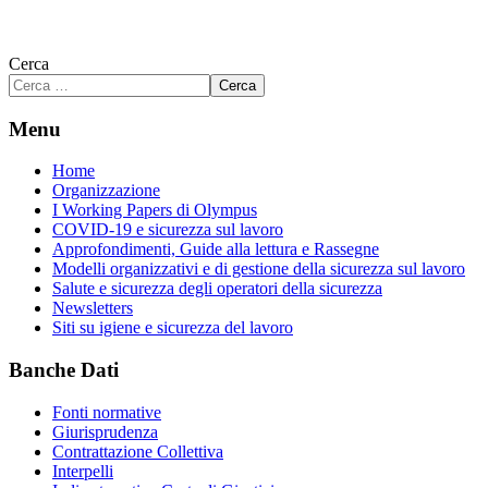
Cerca
Cerca
Menu
Home
Organizzazione
I Working Papers di Olympus
COVID-19 e sicurezza sul lavoro
Approfondimenti, Guide alla lettura e Rassegne
Modelli organizzativi e di gestione della sicurezza sul lavoro
Salute e sicurezza degli operatori della sicurezza
Newsletters
Siti su igiene e sicurezza del lavoro
Banche Dati
Fonti normative
Giurisprudenza
Contrattazione Collettiva
Interpelli