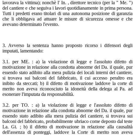
lavorava la vittima); nonchè l' In. , direttore tecnico (per la " Me. ")
del cantiere e che seguiva i lavori quotidianamente in prima persona.
Tutti i predetti erano titolari di una autonoma posizione di garanzia
che li obbligava ad attuare le misure di sicurezza omesse e che
avevano determinato l'evento.
3. Avverso la sentenza hanno proposto ricorso i difensori degli
imputati, lamentando:
3.1. per ME. : a) la violazione di legge e l'assoluto difetto di
motivazione in relazione alla condotta abnorme del Da. il quale, pur
essendo stato adibito alla mera pulizia dei locali interni del cantiere,
si trovava sui balconi del fabbricato, il cui accesso peraltro era
inibito da steccati; b) il difetto di motivazione laddove la corte di
merito non aveva riconosciuto la idoneità della delega al Pa. ad
esonerare l'imputata da responsabilità.
3.2. per TO. : a) la violazione di legge e l'assoluto difetto di
motivazione in relazione alla condotta abnorme del Da. il quale, pur
essendo stato adibito alla mera pulizia del cantiere, si trovava sui
balconi del fabbricato, probabilmente ubriaco come deposto dal teste
La. Gi. ; b) il difetto di motivazione in relazione alla causalità
dell'assenza di ponteggi, laddove la Corte di merito non aveva