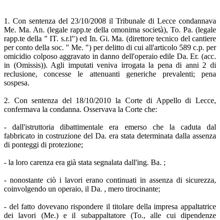
1. Con sentenza del 23/10/2008 il Tribunale di Lecce condannava
Me. Ma. An. (legale rapp.te della omonima società), To. Pa. (legale
rapp.te della " IT. s.r.l") ed In. Gi. Ma. (direttore tecnico del cantiere
per conto della soc. " Me. ") per delitto di cui all'articolo 589 c.p. per
omicidio colposo aggravato in danno dell'operaio edile Da. Er. (acc.
in (Omissis)). Agli imputati veniva irrogata la pena di anni 2 di
reclusione, concesse le attenuanti generiche prevalenti; pena
sospesa.
2. Con sentenza del 18/10/2010 la Corte di Appello di Lecce,
confermava la condanna. Osservava la Corte che:
- dall'istruttoria dibattimentale era emerso che la caduta dal
fabbricato in costruzione del Da. era stata determinata dalla assenza
di ponteggi di protezione;
- la loro carenza era già stata segnalata dall'ing. Ba. ;
- nonostante ciò i lavori erano continuati in assenza di sicurezza,
coinvolgendo un operaio, il Da. , mero tirocinante;
- del fatto dovevano rispondere il titolare della impresa appaltatrice
dei lavori (Me.) e il subappaltatore (To., alle cui dipendenze