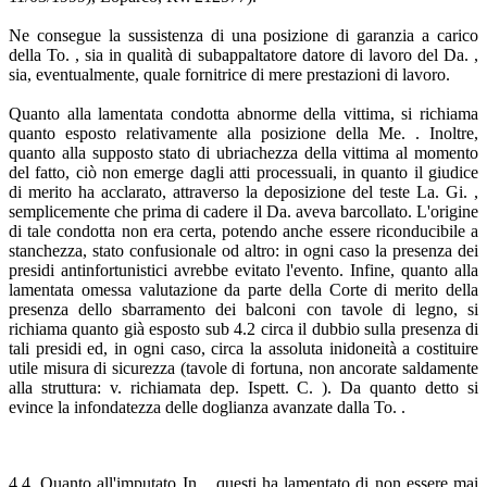
Ne consegue la sussistenza di una posizione di garanzia a carico
della To. , sia in qualità di subappaltatore datore di lavoro del Da. ,
sia, eventualmente, quale fornitrice di mere prestazioni di lavoro.
Quanto alla lamentata condotta abnorme della vittima, si richiama
quanto esposto relativamente alla posizione della Me. . Inoltre,
quanto alla supposto stato di ubriachezza della vittima al momento
del fatto, ciò non emerge dagli atti processuali, in quanto il giudice
di merito ha acclarato, attraverso la deposizione del teste La. Gi. ,
semplicemente che prima di cadere il Da. aveva barcollato. L'origine
di tale condotta non era certa, potendo anche essere riconducibile a
stanchezza, stato confusionale od altro: in ogni caso la presenza dei
presidi antinfortunistici avrebbe evitato l'evento. Infine, quanto alla
lamentata omessa valutazione da parte della Corte di merito della
presenza dello sbarramento dei balconi con tavole di legno, si
richiama quanto già esposto sub 4.2 circa il dubbio sulla presenza di
tali presidi ed, in ogni caso, circa la assoluta inidoneità a costituire
utile misura di sicurezza (tavole di fortuna, non ancorate saldamente
alla struttura: v. richiamata dep. Ispett. C. ). Da quanto detto si
evince la infondatezza delle doglianza avanzate dalla To. .
4.4. Quanto all'imputato In. , questi ha lamentato di non essere mai