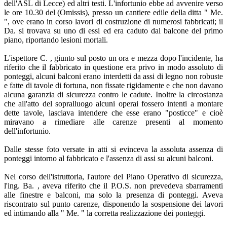
dell'ASL di Lecce) ed altri testi. L'infortunio ebbe ad avvenire verso
le ore 10.30 del (Omissis), presso un cantiere edile della ditta " Me.
", ove erano in corso lavori di costruzione di numerosi fabbricati; il
Da. si trovava su uno di essi ed era caduto dal balcone del primo
piano, riportando lesioni mortali.
L'ispettore C. , giunto sul posto un ora e mezza dopo l'incidente, ha
riferito che il fabbricato in questione era privo in modo assoluto di
ponteggi, alcuni balconi erano interdetti da assi di legno non robuste
e fatte di tavole di fortuna, non fissate rigidamente e che non davano
alcuna garanzia di sicurezza contro le cadute. Inoltre la circostanza
che all'atto del sopralluogo alcuni operai fossero intenti a montare
dette tavole, lasciava intendere che esse erano "posticce" e cioè
miravano a rimediare alle carenze presenti al momento
dell'infortunio.
Dalle stesse foto versate in atti si evinceva la assoluta assenza di
ponteggi intorno al fabbricato e l'assenza di assi su alcuni balconi.
Nel corso dell'istruttoria, l'autore del Piano Operativo di sicurezza,
l'ing. Ba. , aveva riferito che il P.O.S. non prevedeva sbarramenti
alle finestre e balconi, ma solo la presenza di ponteggi. Aveva
riscontrato sul punto carenze, disponendo la sospensione dei lavori
ed intimando alla " Me. " la corretta realizzazione dei ponteggi.