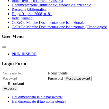
Indice tematico Corte di Giustizia
Documentazione istituzionale, sindacale e aziendale
Rassegna bibliografica
D.lgs. 9 aprile 2008, n. 81
Indici tematici
CoReCo Marche Documentazione Istituzionale
CoReCo Marche Documentazione Istituzionale (Cronologico)
User Menu
PRIN INSPIRE
Login Form
Nome utente
Password
Mostra password
Ricordami
Accesso
Hai dimenticato la tua password?
Hai dimenticato il tuo nome utente?