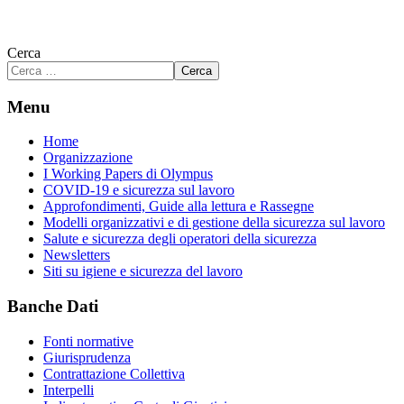
Cerca
Cerca
Menu
Home
Organizzazione
I Working Papers di Olympus
COVID-19 e sicurezza sul lavoro
Approfondimenti, Guide alla lettura e Rassegne
Modelli organizzativi e di gestione della sicurezza sul lavoro
Salute e sicurezza degli operatori della sicurezza
Newsletters
Siti su igiene e sicurezza del lavoro
Banche Dati
Fonti normative
Giurisprudenza
Contrattazione Collettiva
Interpelli