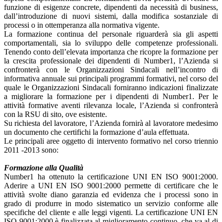
funzione di esigenze concrete, dipendenti da necessità di business,
dall’introduzione di nuovi sistemi, dalla modifica sostanziale di
processi o in ottemperanza alla normativa vigente.
La formazione continua del personale riguarderà sia gli aspetti
comportamentali, sia lo sviluppo delle competenze professionali.
Tenendo conto dell’elevata importanza che ricopre la formazione per
la crescita professionale dei dipendenti di Number1, l’Azienda si
confronterà con le Organizzazioni Sindacali nell’incontro di
informativa annuale sui principali programmi formativi, nel corso del
quale le Organizzazioni Sindacali forniranno indicazioni finalizzate
a migliorare la formazione per i dipendenti di Number1. Per le
attività formative aventi rilevanza locale, l’Azienda si confronterà
con la RSU di sito, ove esistente.
Su richiesta del lavoratore, l’Azienda fornirà al lavoratore medesimo
un documento che certifichi la formazione d’aula effettuata.
Le principali aree oggetto di intervento formativo nel corso triennio
2011 -2013 sono:
Formazione alla Qualità
Number1 ha ottenuto la certificazione UNI EN ISO 9001:2000.
Aderire a UNI EN ISO 9001:2000 permette di certificare che le
attività svolte diano garanzia ed evidenza che i processi sono in
grado di produrre in modo sistematico un servizio conforme alle
specifiche del cliente e alle leggi vigenti. La certificazione UNI EN
ISO 9001:2000 è finalizzata al miglioramento continuo, che va al di