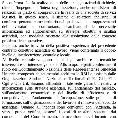
Si conferma che la realizzazione delle strategie aziendali richiede,
oltre all’impegno dell’intera organizzazione, anche un sistema di
relazioni in grado di comprendere la realtà di una società di servizi
logistici. In questo senso, il sistema di relazioni industriali si
conferma pertanto come territorio nel quale azienda e rappresentanti
dei lavoratori si confrontano, scambiandosi le necessarie
informazioni ed aggiornamenti su strategie, obiettivi e risultati
aziendali, con modalità orientate alla risoluzione delle concrete
problematiche operative.
Pertanto, anche in virtù della positiva esperienza del precedente
contratto collettivo aziendale di lavoro, viene confermato il doppio
livello di interlocuzione, centrale e locale.
Al livello centrale vengono deputati gli ambiti e le tematiche
trasversali e di interesse generale. Allo scopo le parti confermano il
ruolo del Coordinamento Nazionale delle Rappresentanze Sindacali
Unitarie, composto da sei membri scelti tra le RSU e assistito dalle
Organizzazioni Sindacali Nazionali e Territoriali di Fai-Cisl, Flai-
Cgil e Uila-Uil. Saranno affrontati in tale sede gli ambiti relativi a
informazioni sulle strategie aziendali, sull’andamento del mercato,
sull’andamento economico e del livello di efficienza e di
competitività, sull’andamento dell’occupazione, sulle politiche di
formazione, sull’organizzazione del lavoro e il rinnovo dell’accordo
aziendale. Quando gli incontri sono convenuti con l’Azienda, la
stessa, previa verifica, sosterrà i costi di trasferta sostenuti dai
componenti del Coordinamento. In occasione degli incontri con