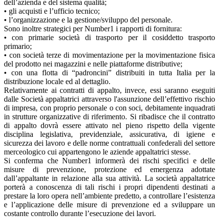
dell’azienda e del sistema qualità;
• gli acquisti e l’ufficio tecnico;
• l’organizzazione e la gestione/sviluppo del personale.
Sono inoltre strategici per Number1 i rapporti di fornitura:
• con primarie società di trasporto per il cosiddetto trasporto
primario;
• con società terze di movimentazione per la movimentazione fisica
del prodotto nei magazzini e nelle piattaforme distributive;
• con una flotta di “padroncini” distribuiti in tutta Italia per la
distribuzione locale ed al dettaglio.
Relativamente ai contratti di appalto, invece, essi saranno eseguiti
dalle Società appaltatrici attraverso l'assunzione dell’effettivo rischio
di impresa, con proprio personale o con soci, debitamente inquadrati
in strutture organizzative di riferimento. Si ribadisce che il contratto
di appalto dovrà essere attivato nel pieno rispetto della vigente
disciplina legislativa, previdenziale, assicurativa, di igiene e
sicurezza dei lavoro e delle norme contrattuali confederali del settore
merceologico cui appartengono le aziende appaltatrici stesse.
Si conferma che Number1 informerà dei rischi specifici e delle
misure di prevenzione, protezione ed emergenza adottate
dall’appaltante in relazione alla sua attività. La società appaltatrice
porterà a conoscenza di tali rischi i propri dipendenti destinati a
prestare la loro opera nell’ambiente predetto, a controllare l’esistenza
e l’applicazione delle misure di prevenzione ed a sviluppare un
costante controllo durante l’esecuzione dei lavori.