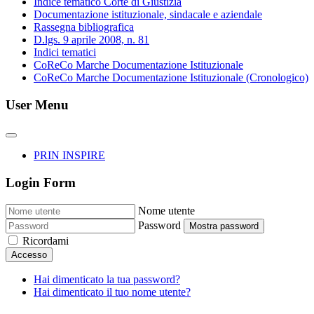
Indice tematico Corte di Giustizia
Documentazione istituzionale, sindacale e aziendale
Rassegna bibliografica
D.lgs. 9 aprile 2008, n. 81
Indici tematici
CoReCo Marche Documentazione Istituzionale
CoReCo Marche Documentazione Istituzionale (Cronologico)
User Menu
PRIN INSPIRE
Login Form
Nome utente
Password
Mostra password
Ricordami
Accesso
Hai dimenticato la tua password?
Hai dimenticato il tuo nome utente?