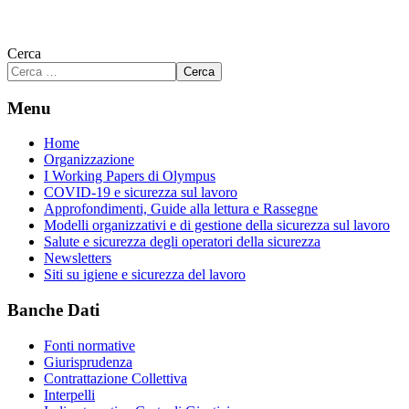
Cerca
Cerca
Menu
Home
Organizzazione
I Working Papers di Olympus
COVID-19 e sicurezza sul lavoro
Approfondimenti, Guide alla lettura e Rassegne
Modelli organizzativi e di gestione della sicurezza sul lavoro
Salute e sicurezza degli operatori della sicurezza
Newsletters
Siti su igiene e sicurezza del lavoro
Banche Dati
Fonti normative
Giurisprudenza
Contrattazione Collettiva
Interpelli