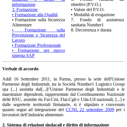
informazione
obiettivi (P.V.O.)
3. Formazione
• Valore del P.V.O.
• Formazione alla Qualità
• Modalità di erogazione
• Formazione sulla Sicurezza
7. Fondo di assistenza
Alimentare
sanitaria Number1
• Formazione sulla
8. Decorrenza e durata
Prevenzione e Sicurezza del
Lavoro
• Formazione Professionale
• Formazione per nuovo
sistema SAP
Verbale di accordo
Addì 16 Settembre 2011, in Parma, presso la sede dell'Unione
Parmense degli Industriali, tra la Società Number1 Logistics Group
spa [...] assistita dal[...]l’Unione Parmense degli Industriali e le
maestranze dipendenti, rappresentate dal Coordinamento Nazionale
delle RSU, assistite da Fai-Cisl, Flai-Cgil e Uila-Uil nazionali, [...] e
dalle segreterie territoriali firmatarie, si è stipulato e convenuto
quanto segue ad integrazione del
CCNL 22 settembre 2009
per i
lavoratori dell’industria alimentare.
2. Sistema di relazioni sindacali e diritto di informazione