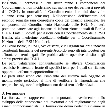
l’Azienda, i permessi di cui usufruiranno i componenti del
Coordinamento non incideranno sul monte ore dei permessi previsti
dal CCNL. In normalità, il Coordinamento si riunirà due volte
all’anno (una per semestre). Nell’occasione dell’incontro del
secondo semestre sarà consegnata copia del bilancio aziendale. Tre
componenti del Coordinamento Nazionale delle RSU Number1
potranno partecipare agli incontri di informazione annuali di Barilla
G e R Fratelli Società per Azioni con il Coordinamento delle RSU
Barilla, alle medesime condizioni definite per il Coordinamento
Nazionale delle RSU Number1.
Al livello locale, le RSU, ove esistenti, e le Organizzazioni Sindacali
Territoriali firmatarie del presente Accordo sono gli interlocutori per
affrontare i temi legati alle problematiche operative di sito negli
ambiti previsti dal CCNL.
Le parti valuteranno congiuntamente se attivare Commissioni
Tecniche Bilaterali a fronte di specifici temi per i quali sia ritenuto
opportuno effettuare approfondimenti.
Le parti ribadiscono che l’impianto del sistema sarà oggetto di
monitoraggio periodico al fine di verificare la rispondenza alle
reciproche esigenze di miglioramento del sistema delle relazioni.
3. Formazione
La formazione rappresenta un importante investimento nello
sviluppo delle conoscenze dei lavoratori e nel miglioramento degli
aspetti comportamentali. La formazione dovrà pertanto avvenire in