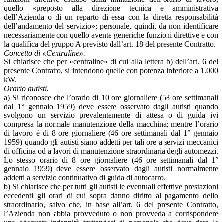
quello «preposto alla direzione tecnica e amministrativa
dell’Azienda o di un reparto di essa con la diretta responsabilità
dell’andamento del servizio»; personale, quindi, da non identificare
necessariamente con quello avente generiche funzioni direttive e con
la qualifica del gruppo A previsto dall’art. 18 del presente Contratto.
Concetto di «Centraline».
Si chiarisce che per «centraline» di cui alla lettera b) dell’art. 6 del
presente Contratto, si intendono quelle con potenza inferiore a 1.000
kW.
Orario autisti.
a) Si riconosce che l’orario di 10 ore giornaliere (58 ore settimanali
dal 1° gennaio 1959) deve essere osservato dagli autisti quando
svolgono un servizio prevalentemente di attesa o di guida ivi
compresa la normale manutenzione della macchina; mentre l’orario
di lavoro è di 8 ore giornaliere (46 ore settimanali dal 1° gennaio
1959) quando gli autisti siano addetti per tali ore a servizi meccanici
di officina od a lavori di manutenzione straordinaria degli automezzi.
Lo stesso orario di 8 ore giornaliere (46 ore settimanali dal 1°
gennaio 1959) deve essere osservato dagli autisti normalmente
addetti a servizio continuativo di guida di autocarro.
b) Si chiarisce che per tutti gli autisti le eventuali effettive prestazioni
eccedenti gli orari di cui sopra danno diritto al pagamento dello
straordinario, salvo che, in base all’art. 6 del presente Contratto,
l’Azienda non abbia provveduto o non provveda a corrispondere