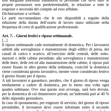
una adeguata indennità trattandosi di personale che deve dare le
proprie prestazioni non predeterminabili, in relazione a tutte le
esigenze e necessità del compito ad esso affidato.
Dichiarazione a verbale.
Le parti raccomandano che le ore disponibili a seguito della
riduzione della durata dell’orario di lavoro siano utilizzate nella
frequenza di corsi di qualificazione professionale.
Art. 7. - Giorni festivi e riposo settimanale.
[...]
Il riposo settimanale cade normalmente di domenica. Per i lavoratori
addetti alla sorveglianza e manutenzione degli edifici di presa, dei
canali di carico e scarico; all’esercizio delle centrali, delle sotto-
stazioni e delle cabine presidiate; alla sorveglianza e manutenzione
delle linee, delle reti ed alla manutenzione delle cabine, il riposo può
essere fissato in altro giorno della settimana, cosicché la domenica
viene considerata giorno lavorativo, mentre viene considerato festivo
il giorno fissato per il riposo.
A tali lavoratori si garantisce, peraltro, che il giorno di riposo venga
mediamente a cadere di domenica, per lo meno una volta ogni
quattro settimane. Ove mai questo non avvenga, sarà loro dovuta,
per la domenica di cui rimanessero privati, un’indennità pari al 40 %
dello stipendio giornaliero.
In caso di spostamento, per esigenze di servizio, del giorno di riposo
prestabilito, il lavoratore deve essere informato entro il secondo