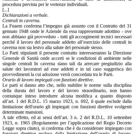
procedura prevista per le vertenze individuali.
[...]
Dichiarazioni a verbale.
Centrali in caverna.
La Fnaem conferma l’impegno già assunto con il Contratto del 31
gennaio 1948 onde le Aziende da essa rappresentate adottino - ove
non abbiano già provveduto - tutti gli accorgimenti tecnici necessari
perché il lavoro del personale addetto all’esercizio delle centrali in
caverna non sia lesivo alla salute del personale stesso.
Lo Parti stipulanti il presente contratto interesseranno la Direzione
Generale di Sanità onde accerti se le condizioni di ambiente nelle
singole centrali In caverna siano tali da arrecare pregiudizio alla
salute dei lavoratori ad esse addetti e in tal caso suggerisca dei
provvedimenti la cui adozione verrà concordata tra le Parti.
Orario di lavoro impiegati con funzioni direttive.
Le parti si danno atto che, nello stabilire le norme sulla disciplina
della durata del lavoro e del lavoro straordinario, non hanno
comunque inteso introdurre alcuna modifica a quanto disposto
all’art. 1 del R.D.L. 15 marzo 1923, n. 692, il quale esclude dalla
limitazione dell'orario gli impiegati con funzioni direttive svolgenti
determinate mansioni.
A tale effetto, ed ai sensi dell’art. 3 n. 2 del R.D.L. 10 settembre
1923, n. 1965 (Regolamento per l’applicazione del Regio Decreto
Legge sopra citato), si conferma che è da considerare impiegato con
funzioni direttive escluso dalla limitazione dell’orario di lavoro,