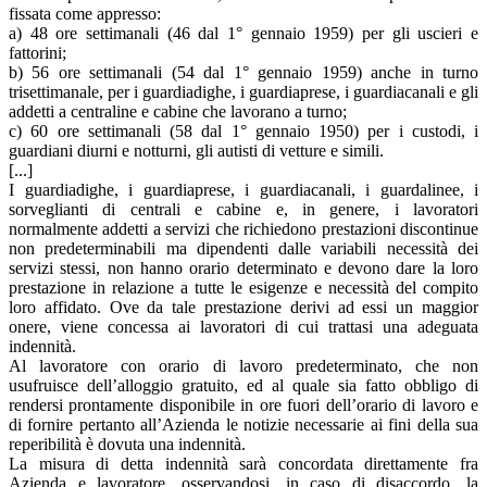
fissata come appresso:
а) 48 ore settimanali (46 dal 1° gennaio 1959) per gli uscieri e
fattorini;
b) 56 ore settimanali (54 dal 1° gennaio 1959) anche in turno
trisettimanale, per i guardiadighe, i guardiaprese, i guardiacanali e gli
addetti a centraline e cabine che lavorano a turno;
c) 60 ore settimanali (58 dal 1° gennaio 1950) per i custodi, i
guardiani diurni e notturni, gli autisti di vetture e simili.
[...]
I guardiadighe, i guardiaprese, i guardiacanali, i guardalinee, i
sorveglianti di centrali e cabine e, in genere, i lavoratori
normalmente addetti a servizi che richiedono prestazioni discontinue
non predeterminabili ma dipendenti dalle variabili necessità dei
servizi stessi, non hanno orario determinato e devono dare la loro
prestazione in relazione a tutte le esigenze e necessità del compito
loro affidato. Ove da tale prestazione derivi ad essi un maggior
onere, viene concessa ai lavoratori di cui trattasi una adeguata
indennità.
Al lavoratore con orario di lavoro predeterminato, che non
usufruisce dell’alloggio gratuito, ed al quale sia fatto obbligo di
rendersi prontamente disponibile in ore fuori dell’orario di lavoro e
di fornire pertanto all’Azienda le notizie necessarie ai fini della sua
reperibilità è dovuta una indennità.
La misura di detta indennità sarà concordata direttamente fra
Azienda e lavoratore, osservandosi, in caso di disaccordo, la