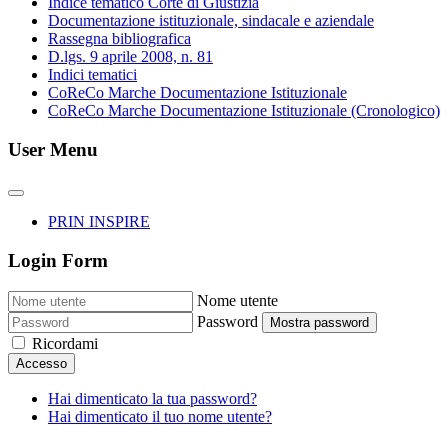
Indice tematico Corte di Giustizia
Documentazione istituzionale, sindacale e aziendale
Rassegna bibliografica
D.lgs. 9 aprile 2008, n. 81
Indici tematici
CoReCo Marche Documentazione Istituzionale
CoReCo Marche Documentazione Istituzionale (Cronologico)
User Menu
PRIN INSPIRE
Login Form
Nome utente
Password
Mostra password
Ricordami
Accesso
Hai dimenticato la tua password?
Hai dimenticato il tuo nome utente?