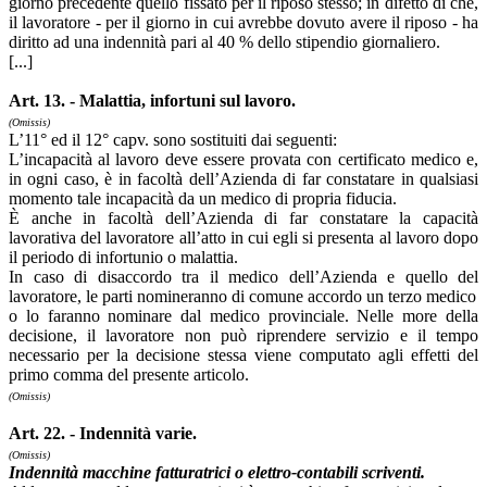
giorno precedente quello fissato per il riposo stesso; in difetto di che,
il lavoratore - per il giorno in cui avrebbe dovuto avere il riposo - ha
diritto ad una indennità pari al 40 % dello stipendio giornaliero.
[...]
Art. 13. - Malattia, infortuni sul lavoro.
(Omissis)
L’11° ed il 12° capv. sono sostituiti dai seguenti:
L’incapacità al lavoro deve essere provata con certificato medico e,
in ogni caso, è in facoltà dell’Azienda di far constatare in qualsiasi
momento tale incapacità da un medico di propria fiducia.
È anche in facoltà dell’Azienda di far constatare la capacità
lavorativa del lavoratore all’atto in cui egli si presenta al lavoro dopo
il periodo di infortunio o malattia.
In caso di disaccordo tra il medico dell’Azienda e quello del
lavoratore, le parti nomineranno di comune accordo un terzo medico
o lo faranno nominare dal medico provinciale. Nelle more della
decisione, il lavoratore non può riprendere servizio e il tempo
necessario per la decisione stessa viene computato agli effetti del
primo comma del presente articolo.
(Omissis)
Art. 22. - Indennità varie.
(Omissis)
Indennità macchine fatturatrici o elettro-contabili scriventi.