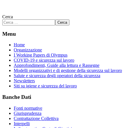
Cerca
Cerca
Menu
Home
Organizzazione
I Working Papers di Olympus
COVID-19 e sicurezza sul lavoro
Approfondimenti, Guide alla lettura e Rassegne
Modelli organizzativi e di gestione della sicurezza sul lavoro
Salute e sicurezza degli operatori della sicurezza
Newsletters
Siti su igiene e sicurezza del lavoro
Banche Dati
Fonti normative
Giurisprudenza
Contrattazione Collettiva
Interpelli