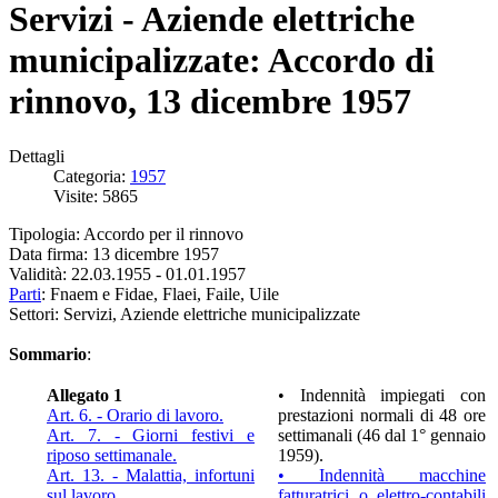
Servizi - Aziende elettriche
municipalizzate: Accordo di
rinnovo, 13 dicembre 1957
Dettagli
Categoria:
1957
Visite: 5865
Tipologia: Accordo per il rinnovo
Data firma: 13 dicembre 1957
Validità: 22.03.1955 - 01.01.1957
Parti
: Fnaem e Fidae, Flaei, Faile, Uile
Settori: Servizi, Aziende elettriche municipalizzate
Sommario
:
Allegato 1
• Indennità impiegati con
Art. 6. - Orario di lavoro.
prestazioni normali di 48 ore
Art. 7. - Giorni festivi e
settimanali (46 dal 1° gennaio
riposo settimanale.
1959).
Art. 13. - Malattia, infortuni
• Indennità macchine
sul lavoro.
fatturatrici o elettro-contabili