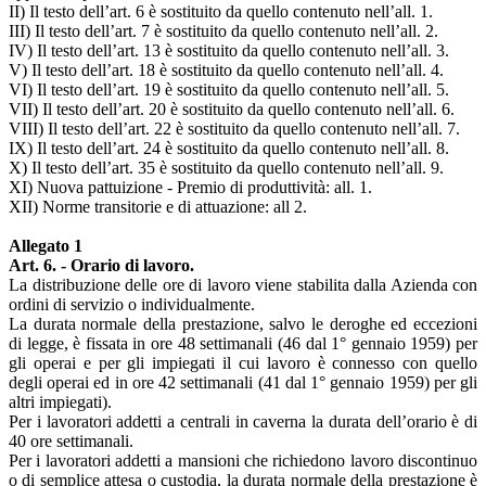
II) Il testo dell’art. 6 è sostituito da quello contenuto nell’all. 1.
III) Il testo dell’art. 7 è sostituito da quello contenuto nell’all. 2.
IV) Il testo dell’art. 13 è sostituito da quello contenuto nell’all. 3.
V) Il testo dell’art. 18 è sostituito da quello contenuto nell’all. 4.
VI) Il testo dell’art. 19 è sostituito da quello contenuto nell’all. 5.
VII) Il testo dell’art. 20 è sostituito da quello contenuto nell’all. 6.
VIII) Il testo dell’art. 22 è sostituito da quello contenuto nell’all. 7.
IX) Il testo dell’art. 24 è sostituito da quello contenuto nell’all. 8.
X) Il testo dell’art. 35 è sostituito da quello contenuto nell’all. 9.
XI) Nuova pattuizione - Premio di produttività: all. 1.
XII) Norme transitorie e di attuazione: all 2.
Allegato 1
Art. 6. - Orario di lavoro.
La distribuzione delle ore di lavoro viene stabilita dalla Azienda con
ordini di servizio o individualmente.
La durata normale della prestazione, salvo le deroghe ed eccezioni
di legge, è fissata in ore 48 settimanali (46 dal 1° gennaio 1959) per
gli operai e per gli impiegati il cui lavoro è connesso con quello
degli operai ed in ore 42 settimanali (41 dal 1° gennaio 1959) per gli
altri impiegati).
Per i lavoratori addetti a centrali in caverna la durata dell’orario è di
40 ore settimanali.
Per i lavoratori addetti a mansioni che richiedono lavoro discontinuo
o di semplice attesa o custodia, la durata normale della prestazione è