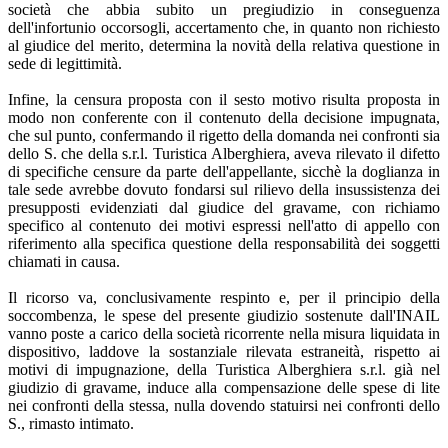
società che abbia subito un pregiudizio in conseguenza
dell'infortunio occorsogli, accertamento che, in quanto non richiesto
al giudice del merito, determina la novità della relativa questione in
sede di legittimità.
Infine, la censura proposta con il sesto motivo risulta proposta in
modo non conferente con il contenuto della decisione impugnata,
che sul punto, confermando il rigetto della domanda nei confronti sia
dello S. che della s.r.l. Turistica Alberghiera, aveva rilevato il difetto
di specifiche censure da parte dell'appellante, sicchè la doglianza in
tale sede avrebbe dovuto fondarsi sul rilievo della insussistenza dei
presupposti evidenziati dal giudice del gravame, con richiamo
specifico al contenuto dei motivi espressi nell'atto di appello con
riferimento alla specifica questione della responsabilità dei soggetti
chiamati in causa.
Il ricorso va, conclusivamente respinto e, per il principio della
soccombenza, le spese del presente giudizio sostenute dall'INAIL
vanno poste a carico della società ricorrente nella misura liquidata in
dispositivo, laddove la sostanziale rilevata estraneità, rispetto ai
motivi di impugnazione, della Turistica Alberghiera s.r.l. già nel
giudizio di gravame, induce alla compensazione delle spese di lite
nei confronti della stessa, nulla dovendo statuirsi nei confronti dello
S., rimasto intimato.