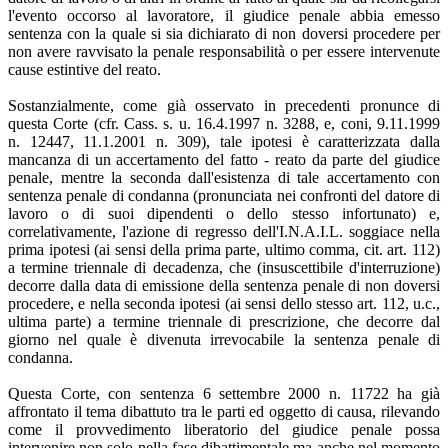
l'evento occorso al lavoratore, il giudice penale abbia emesso
sentenza con la quale si sia dichiarato di non doversi procedere per
non avere ravvisato la penale responsabilità o per essere intervenute
cause estintive del reato.
Sostanzialmente, come già osservato in precedenti pronunce di
questa Corte (cfr. Cass. s. u. 16.4.1997 n. 3288, e, coni, 9.11.1999
n. 12447, 11.1.2001 n. 309), tale ipotesi è caratterizzata dalla
mancanza di un accertamento del fatto - reato da parte del giudice
penale, mentre la seconda dall'esistenza di tale accertamento con
sentenza penale di condanna (pronunciata nei confronti del datore di
lavoro o di suoi dipendenti o dello stesso infortunato) e,
correlativamente, l'azione di regresso dell'I.N.A.I.L. soggiace nella
prima ipotesi (ai sensi della prima parte, ultimo comma, cit. art. 112)
a termine triennale di decadenza, che (insuscettibile d'interruzione)
decorre dalla data di emissione della sentenza penale di non doversi
procedere, e nella seconda ipotesi (ai sensi dello stesso art. 112, u.c.,
ultima parte) a termine triennale di prescrizione, che decorre dal
giorno nel quale è divenuta irrevocabile la sentenza penale di
condanna.
Questa Corte, con sentenza 6 settembre 2000 n. 11722 ha già
affrontato il tema dibattuto tra le parti ed oggetto di causa, rilevando
come il provvedimento liberatorio del giudice penale possa
intervenire non solo nella fase dibattimentale ma anche nel momento