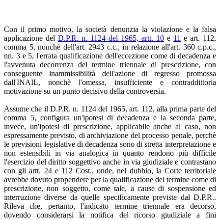
Con il primo motivo, la società denunzia la violazione e la falsa
applicazione del
D.P.R. n. 1124 del 1965, artt. 10
e
11
e art. 112,
comma 5, nonchè dell'art. 2943 c.c., in relazione all'art. 360 c.p.c.,
nn. 3 e 5, l'errata qualificazione dell'eccezione come di decadenza e
l'avvenuta decorrenza del termine triennale di prescrizione, con
conseguente inammissibilità dell'azione di regresso promossa
dall'INAIL, nonchè l'omessa, insufficiente e contraddittoria
motivazione su un punto decisivo della controversia.
Assume che il D.P.R. n. 1124 del 1965, art. 112, alla prima parte del
comma 5, configura un'ipotesi di decadenza e la seconda parte,
invece, un'ipotesi di prescrizione, applicabile anche al caso, non
espressamente previsto, di archiviazione del processo penale, perchè
le previsioni legislative di decadenza sono di stretta interpretazione e
non estensibili in via analogica in quanto rendono più difficile
l'esercizio del diritto soggettivo anche in via giudiziale e contrastano
con gli artt. 24 e 112 Cost., onde, nel dubbio, la Corte territoriale
avrebbe dovuto propendere per la qualificazione del termine come di
prescrizione, non soggetto, come tale, a cause di sospensione ed
interruzione diverse da quelle specificamente previste dal D.P.R..
Rileva che, pertanto, l'indicato termine triennale era decorso,
dovendo considerarsi la notifica del ricorso giudiziale a fini