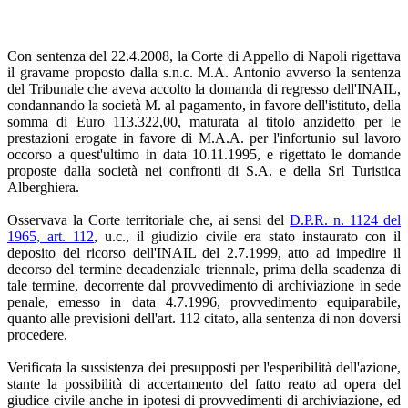
Con sentenza del 22.4.2008, la Corte di Appello di Napoli rigettava
il gravame proposto dalla s.n.c. M.A. Antonio avverso la sentenza
del Tribunale che aveva accolto la domanda di regresso dell'INAIL,
condannando la società M. al pagamento, in favore dell'istituto, della
somma di Euro 113.322,00, maturata al titolo anzidetto per le
prestazioni erogate in favore di M.A.A. per l'infortunio sul lavoro
occorso a quest'ultimo in data 10.11.1995, e rigettato le domande
proposte dalla società nei confronti di S.A. e della Srl Turistica
Alberghiera.
Osservava la Corte territoriale che, ai sensi del
D.P.R. n. 1124 del
1965, art. 112
, u.c., il giudizio civile era stato instaurato con il
deposito del ricorso dell'INAIL del 2.7.1999, atto ad impedire il
decorso del termine decadenziale triennale, prima della scadenza di
tale termine, decorrente dal provvedimento di archiviazione in sede
penale, emesso in data 4.7.1996, provvedimento equiparabile,
quanto alle previsioni dell'art. 112 citato, alla sentenza di non doversi
procedere.
Verificata la sussistenza dei presupposti per l'esperibilità dell'azione,
stante la possibilità di accertamento del fatto reato ad opera del
giudice civile anche in ipotesi di provvedimenti di archiviazione, ed