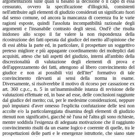
argomentazioni sulle quali si basano la decisione o il capo di essa
censurato, ovvero la specificazione d'illogicità, consistenti
nell'attribuire agli elementi di giudizio considerati un significato fuori
dal senso comune, od ancora la mancanza di coerenza fra le varie
ragioni esposte, quindi l'assoluta incompatibilità razionale degli
argomenti e l'insanabile contrasto degli stessi. Ond'è che risulta
inidoneo allo scopo il far valere la non rispondenza della
ricostruzione dei fatti operata dal giudice del merito all'opinione che
di essi abbia la parte ed, in particolare, il prospettare un soggettivo
preteso migliore e più appagante coordinamento dei molteplici dati
acquisiti, atteso che tali aspetti del giudizio, interni all'ambito della
discrezionalità di valutazione degli elementi di prova e
dell'apprezzamento dei fatti, attengono al libero convincimento del
giudice e non ai possibili vizi dell'iter" formativo di tale
convincimento rilevanti ai sensi della norma in esame.
Diversamente, si risolverebbe il motivo di ricorso per cassazione ex
art. 360 c.p.c., n. 5 in un'inammissibile istanza di revisione delle
valutazioni effettuate ed, in base ad esse, delle conclusioni raggiunte
dal giudice del merito; cui, per le medesime considerazioni, neppure
può imputarsi d'aver omesso l'esplicita confutazione delle tesi non
accolte e/o la particolareggiata disamina degli elementi di giudizio
ritenuti non significativi, giacchè nè l'una nè l'altra gli sono richieste,
mentre soddisfa l'esigenza di adeguata motivazione che il raggiunto
convincimento risulti da un esame logico e coerente di quelle, tra le
prospettazioni delle parti e le emergenze istruttorie, che siano state