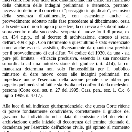
della chiusura delle indagini preliminari e ritenendo, pertanto,
necessario definire il concetto di "passaggio in giudicato", esclusivo
della sentenza dibattimentale, con estensione anche al
provvedimento adottato nella fase precedente al dibattimento, ossia
alla sentenza di non luogo a procedere, la cui revoca è subordinata al
sopravvenire o alla successiva scoperta di nuove fonti di prova, ex
art. 434 c.p.p., ed al decreto di archiviazione, emesso ai sensi
dell'art. 409 c.p.p.. Con riferimento a quest'ultimo è stato evidenziato
come anche esso sia assistito, diversamente da quanto era previsto
per il provvedimento di cui all'art. 74 codice del 1930, da una - sia
pure più limitata - efficacia preclusiva, essendo la sua rimozione
subordinata ad una autorizzazione del giudice (art. 414), la cui
mancanza determina non solo l'impossibilità per il pubblico
ministero di dare nuovo corso alle indagini preliminari, ma
impedisce anche l'esercizio della azione penale che abbia per
oggetto quei medesimi fatti e sia rivolta nei confronti della medesima
persona (Corte cosi, set. n. 27 del 1995; Cass. pen., sez. 1, C.c. 6
luglio 1999, n. 4717).
Alla luce di tali indirizzo giurisprudenziale, che questa Corte ritiene
di potere fondatamente condividere, correttamente il giudice del
gravame ha individuato nella data di emissione del decreto di
archiviazione quella iniziale di decorrenza del termine triennale di
decadenza per l'esercizio dell'azione civile, già spirato al momento