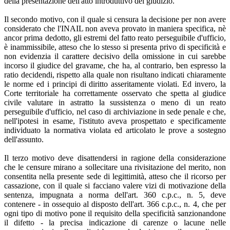
della presentazione dell'atto introduttivo del giudizio.
Il secondo motivo, con il quale si censura la decisione per non avere
considerato che l'INAIL non aveva provato in maniera specifica, nè
ancor prima dedotto, gli estremi del fatto reato perseguibile d'ufficio,
è inammissibile, atteso che lo stesso si presenta privo di specificità e
non evidenzia il carattere decisivo della omissione in cui sarebbe
incorso il giudice del gravame, che ha, al contrario, ben espresso la
ratio decidendi, rispetto alla quale non risultano indicati chiaramente
le norme ed i principi di diritto asseritamente violati. Ed invero, la
Corte territoriale ha correttamente osservato che spetta al giudice
civile valutare in astratto la sussistenza o meno di un reato
perseguibile d'ufficio, nel caso di archiviazione in sede penale e che,
nell'ipotesi in esame, l'istituto aveva prospettato e specificamente
individuato la normativa violata ed articolato le prove a sostegno
dell'assunto.
Il terzo motivo deve disattendersi in ragione della considerazione
che le censure mirano a sollecitare una rivisitazione del merito, non
consentita nella presente sede di legittimità, atteso che il ricorso per
cassazione, con il quale si facciano valere vizi di motivazione della
sentenza, impugnata a norma dell'art. 360 c.p.c., n. 5, deve
contenere - in ossequio al disposto dell'art. 366 c.p.c., n. 4, che per
ogni tipo di motivo pone il requisito della specificità sanzionandone
il difetto - la precisa indicazione di carenze o lacune nelle