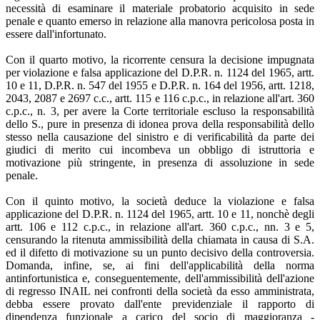
necessità di esaminare il materiale probatorio acquisito in sede
penale e quanto emerso in relazione alla manovra pericolosa posta in
essere dall'infortunato.
Con il quarto motivo, la ricorrente censura la decisione impugnata
per violazione e falsa applicazione del D.P.R. n. 1124 del 1965, artt.
10 e 11, D.P.R. n. 547 del 1955 e D.P.R. n. 164 del 1956, artt. 1218,
2043, 2087 e 2697 c.c., artt. 115 e 116 c.p.c., in relazione all'art. 360
c.p.c., n. 3, per avere la Corte territoriale escluso la responsabilità
dello S., pure in presenza di idonea prova della responsabilità dello
stesso nella causazione del sinistro e di verificabilità da parte dei
giudici di merito cui incombeva un obbligo di istruttoria e
motivazione più stringente, in presenza di assoluzione in sede
penale.
Con il quinto motivo, la società deduce la violazione e falsa
applicazione del D.P.R. n. 1124 del 1965, artt. 10 e 11, nonchè degli
artt. 106 e 112 c.p.c., in relazione all'art. 360 c.p.c., nn. 3 e 5,
censurando la ritenuta ammissibilità della chiamata in causa di S.A.
ed il difetto di motivazione su un punto decisivo della controversia.
Domanda, infine, se, ai fini dell'applicabilità della norma
antinfortunistica e, conseguentemente, dell'ammissibilità dell'azione
di regresso INAIL nei confronti della società da esso amministrata,
debba essere provato dall'ente previdenziale il rapporto di
dipendenza funzionale a carico del socio di maggioranza -