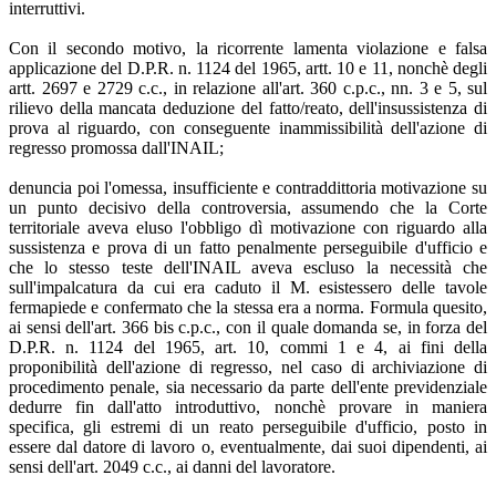
interruttivi.
Con il secondo motivo, la ricorrente lamenta violazione e falsa
applicazione del D.P.R. n. 1124 del 1965, artt. 10 e 11, nonchè degli
artt. 2697 e 2729 c.c., in relazione all'art. 360 c.p.c., nn. 3 e 5, sul
rilievo della mancata deduzione del fatto/reato, dell'insussistenza di
prova al riguardo, con conseguente inammissibilità dell'azione di
regresso promossa dall'INAIL;
denuncia poi l'omessa, insufficiente e contraddittoria motivazione su
un punto decisivo della controversia, assumendo che la Corte
territoriale aveva eluso l'obbligo dì motivazione con riguardo alla
sussistenza e prova di un fatto penalmente perseguibile d'ufficio e
che lo stesso teste dell'INAIL aveva escluso la necessità che
sull'impalcatura da cui era caduto il M. esistessero delle tavole
fermapiede e confermato che la stessa era a norma. Formula quesito,
ai sensi dell'art. 366 bis c.p.c., con il quale domanda se, in forza del
D.P.R. n. 1124 del 1965, art. 10, commi 1 e 4, ai fini della
proponibilità dell'azione di regresso, nel caso di archiviazione di
procedimento penale, sia necessario da parte dell'ente previdenziale
dedurre fin dall'atto introduttivo, nonchè provare in maniera
specifica, gli estremi di un reato perseguibile d'ufficio, posto in
essere dal datore di lavoro o, eventualmente, dai suoi dipendenti, ai
sensi dell'art. 2049 c.c., ai danni del lavoratore.