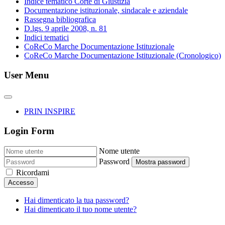
Indice tematico Corte di Giustizia
Documentazione istituzionale, sindacale e aziendale
Rassegna bibliografica
D.lgs. 9 aprile 2008, n. 81
Indici tematici
CoReCo Marche Documentazione Istituzionale
CoReCo Marche Documentazione Istituzionale (Cronologico)
User Menu
PRIN INSPIRE
Login Form
Nome utente
Password
Mostra password
Ricordami
Accesso
Hai dimenticato la tua password?
Hai dimenticato il tuo nome utente?