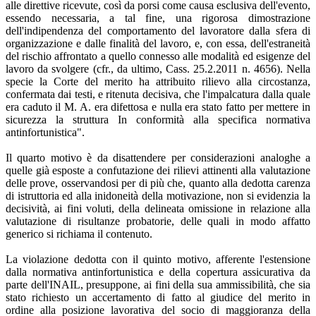
alle direttive ricevute, così da porsi come causa esclusiva dell'evento,
essendo necessaria, a tal fine, una rigorosa dimostrazione
dell'indipendenza del comportamento del lavoratore dalla sfera di
organizzazione e dalle finalità del lavoro, e, con essa, dell'estraneità
del rischio affrontato a quello connesso alle modalità ed esigenze del
lavoro da svolgere (cfr., da ultimo, Cass. 25.2.2011 n. 4656). Nella
specie la Corte del merito ha attribuito rilievo alla circostanza,
confermata dai testi, e ritenuta decisiva, che l'impalcatura dalla quale
era caduto il M. A. era difettosa e nulla era stato fatto per mettere in
sicurezza la struttura In conformità alla specifica normativa
antinfortunistica".
Il quarto motivo è da disattendere per considerazioni analoghe a
quelle già esposte a confutazione dei rilievi attinenti alla valutazione
delle prove, osservandosi per di più che, quanto alla dedotta carenza
di istruttoria ed alla inidoneità della motivazione, non si evidenzia la
decisività, ai fini voluti, della delineata omissione in relazione alla
valutazione di risultanze probatorie, delle quali in modo affatto
generico si richiama il contenuto.
La violazione dedotta con il quinto motivo, afferente l'estensione
dalla normativa antinfortunistica e della copertura assicurativa da
parte dell'INAIL, presuppone, ai fini della sua ammissibilità, che sia
stato richiesto un accertamento di fatto al giudice del merito in
ordine alla posizione lavorativa del socio di maggioranza della