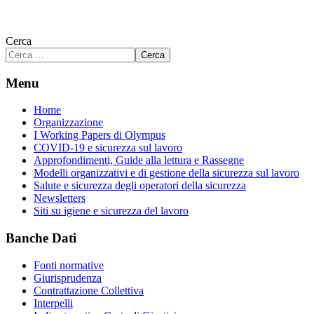
Cerca
Cerca
Menu
Home
Organizzazione
I Working Papers di Olympus
COVID-19 e sicurezza sul lavoro
Approfondimenti, Guide alla lettura e Rassegne
Modelli organizzativi e di gestione della sicurezza sul lavoro
Salute e sicurezza degli operatori della sicurezza
Newsletters
Siti su igiene e sicurezza del lavoro
Banche Dati
Fonti normative
Giurisprudenza
Contrattazione Collettiva
Interpelli