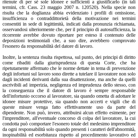
ritenute di per sè sole idonee e sufficienti a giustificarlo (in tali
termini, cfr. Cass. 23 maggio 2007 n. 120520). Nella specie non
risulta che la doglianza abbia evidenziato i profili di omissione,
insufficienza o contraddittorietà della motivazione nei termini
consentiti in sede di legittimità, indicati dalla pronunzia richiamata,
osservandosi ulteriormente che, per il principio di autosufficienza, la
ricorrente avrebbe dovuto riportare per esteso il contenuto delle
deposizioni testimoniali che, a suo dire, avrebbero comprovato
l'esonero da responsabilità del datore di lavoro.
Inoltre, la sentenza risulta rispettosa, sul punto, dei principi di diritto
come ribaditi dalla giurisprudenza di questa Corte, che ha
ripetutamente affermato che le norme dettate in tema di prevenzione
degli infortuni sul lavoro sono dirette a tutelare il lavoratore non solo
dagli incidenti derivanti dalla sua disattenzione, ma anche da quelli
ascrivibili ad imperizia, negligenza ed imprudenza dello stesso, con
la conseguenza che il datore di lavoro è sempre responsabile
dell'infortunio occorso al lavoratore, sia quando ometta di adottare le
idonee misure protettive, sia quando non accerti e vigili che di
queste misure venga fatto effettivamente uso da parte del
dipendente. Non può, invero, attribuirsi alcun effetto esimente, per
l'imprenditore, all'eventuale concorso di colpa del lavoratore, la cui
condotta può comportare l'esonero totale del medesimo imprenditore
da ogni responsabilità solo quando presenti i caratteri dell'abnormità,
inopinabilità ed esorbitanza rispetto al procedimento lavorativo ed