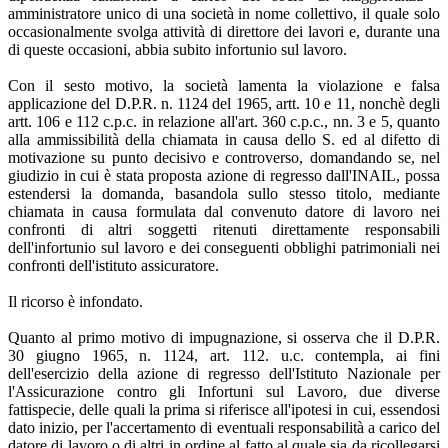
amministratore unico di una società in nome collettivo, il quale solo
occasionalmente svolga attività di direttore dei lavori e, durante una
di queste occasioni, abbia subito infortunio sul lavoro.
Con il sesto motivo, la società lamenta la violazione e falsa
applicazione del D.P.R. n. 1124 del 1965, artt. 10 e 11, nonchè degli
artt. 106 e 112 c.p.c. in relazione all'art. 360 c.p.c., nn. 3 e 5, quanto
alla ammissibilità della chiamata in causa dello S. ed al difetto di
motivazione su punto decisivo e controverso, domandando se, nel
giudizio in cui è stata proposta azione di regresso dall'INAIL, possa
estendersi la domanda, basandola sullo stesso titolo, mediante
chiamata in causa formulata dal convenuto datore di lavoro nei
confronti di altri soggetti ritenuti direttamente responsabili
dell'infortunio sul lavoro e dei conseguenti obblighi patrimoniali nei
confronti dell'istituto assicuratore.
Il ricorso è infondato.
Quanto al primo motivo di impugnazione, si osserva che il D.P.R.
30 giugno 1965, n. 1124, art. 112. u.c. contempla, ai fini
dell'esercizio della azione di regresso dell'Istituto Nazionale per
l'Assicurazione contro gli Infortuni sul Lavoro, due diverse
fattispecie, delle quali la prima si riferisce all'ipotesi in cui, essendosi
dato inizio, per l'accertamento di eventuali responsabilità a carico del
datore di lavoro o di altri in ordine al fatto al quale sia da ricollegarsi