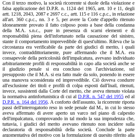
Con il terzo motivo, la società ricorrente si duole della violazione e
falsa applicazione del D.P.R. n. 1124 del 1965, artt. 10 e 11, degli
artt. 1218, 2043, 2087 e 2697 c.c., artt. 115 e 116 c.p.c., in relazione
all'art. 360 c.p.c., nn. 3 e 5, per avere la Corte d'appello ritenuto
idoneamente provato il fatto colposo posto a base della condanna
della M.A. s.n.c., pure in presenza di scarni elementi e di
responsabilità piena dell'infortunato nella causazione del sinistro,
stante il comportamento imprevedibile di quest'ultimo. Rileva che la
circostanza era verificabile da parte dei giudici di merito, i quali
invece, contraddittoriamente, pure affermando che il M.A. era
consapevole della pericolosità dell'impalcatura, avevano individuato
arbitrariamente profili di responsabilità in capo alla società anche se
il giudizio penale si era concluso con l'archiviazione, sul
presupposto che il M.A. si era fatto male da solo, ponendo in essere
una manovra sconsiderata ed imprevedibile. Ciò doveva condurre
all'esclusione dei titoli e profili di colpa esposti dall'Inail, ritenuti,
invece, sussistenti dalla Corte del merito, che aveva ritenuto violata
la normativa antinfortunistica di cui al
D.P.R. n. 547 del 1955
ed al
D.P.R. n. 164 del 1956
. A conforto dell'assunto, la ricorrente riporta
passi dell'interrogatorio reso in sede penale dal M., in cui lo stesso
aveva affermato di avere aperto un varco nel piano di calpestio
dell'impalcatura, comprovando in tal modo la sua imprudenza che,
tuttavia, i giudici del merito avevano ritenuto non incidere sulla
declaratoria di responsabilità della società. Conclude la parte
argomentativa del motivo con la formulazione di quesito riferito alla