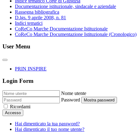
Indice tematico Corte di Giustizia
Documentazione istituzionale, sindacale e aziendale
Rassegna bibliografica
D.lgs. 9 aprile 2008, n. 81
Indici tematici
CoReCo Marche Documentazione Istituzionale
CoReCo Marche Documentazione Istituzionale (Cronologico)
User Menu
PRIN INSPIRE
Login Form
Nome utente
Password
Mostra password
Ricordami
Accesso
Hai dimenticato la tua password?
Hai dimenticato il tuo nome utente?