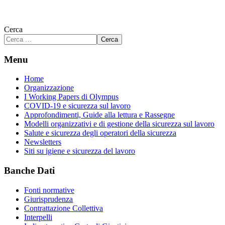
Cerca
Cerca
Menu
Home
Organizzazione
I Working Papers di Olympus
COVID-19 e sicurezza sul lavoro
Approfondimenti, Guide alla lettura e Rassegne
Modelli organizzativi e di gestione della sicurezza sul lavoro
Salute e sicurezza degli operatori della sicurezza
Newsletters
Siti su igiene e sicurezza del lavoro
Banche Dati
Fonti normative
Giurisprudenza
Contrattazione Collettiva
Interpelli