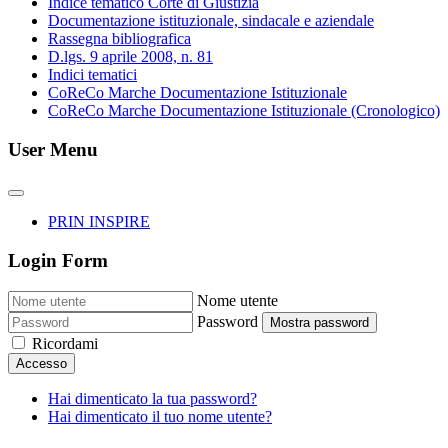
Indice tematico Corte di Giustizia
Documentazione istituzionale, sindacale e aziendale
Rassegna bibliografica
D.lgs. 9 aprile 2008, n. 81
Indici tematici
CoReCo Marche Documentazione Istituzionale
CoReCo Marche Documentazione Istituzionale (Cronologico)
User Menu
PRIN INSPIRE
Login Form
Nome utente
Password
Mostra password
Ricordami
Accesso
Hai dimenticato la tua password?
Hai dimenticato il tuo nome utente?