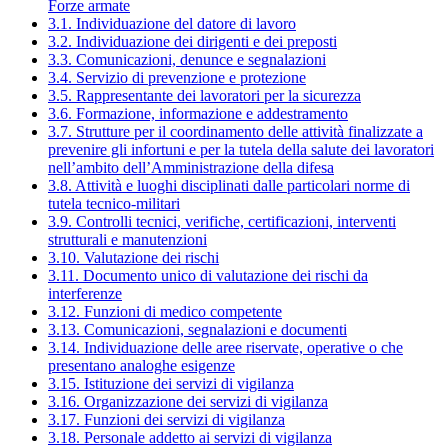
Forze armate
3.1. Individuazione del datore di lavoro
3.2. Individuazione dei dirigenti e dei preposti
3.3. Comunicazioni, denunce e segnalazioni
3.4. Servizio di prevenzione e protezione
3.5. Rappresentante dei lavoratori per la sicurezza
3.6. Formazione, informazione e addestramento
3.7. Strutture per il coordinamento delle attività finalizzate a
prevenire gli infortuni e per la tutela della salute dei lavoratori
nell’ambito dell’Amministrazione della difesa
3.8. Attività e luoghi disciplinati dalle particolari norme di
tutela tecnico-militari
3.9. Controlli tecnici, verifiche, certificazioni, interventi
strutturali e manutenzioni
3.10. Valutazione dei rischi
3.11. Documento unico di valutazione dei rischi da
interferenze
3.12. Funzioni di medico competente
3.13. Comunicazioni, segnalazioni e documenti
3.14. Individuazione delle aree riservate, operative o che
presentano analoghe esigenze
3.15. Istituzione dei servizi di vigilanza
3.16. Organizzazione dei servizi di vigilanza
3.17. Funzioni dei servizi di vigilanza
3.18. Personale addetto ai servizi di vigilanza