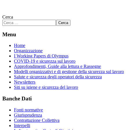
Cerca
Cerca
Menu
Home
Organizzazione
I Working Papers di Olympus
COVID-19 e sicurezza sul lavoro
Approfondimenti, Guide alla lettura e Rassegne
Modelli organizzativi e di gestione della sicurezza sul lavoro
Salute e sicurezza degli operatori della sicurezza
Newsletters
Siti su igiene e sicurezza del lavoro
Banche Dati
Fonti normative
Giurisprudenza
Contrattazione Collettiva
Interpelli