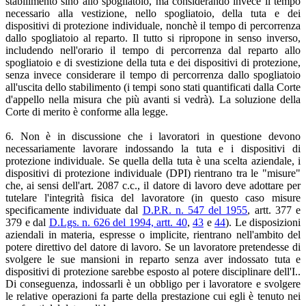
stabilimento sino allo spogliatoio, ma considerando invece il tempo
necessario alla vestizione, nello spogliatoio, della tuta e dei
dispositivi di protezione individuale, nonchè il tempo di percorrenza
dallo spogliatoio al reparto. Il tutto si ripropone in senso inverso,
includendo nell'orario il tempo di percorrenza dal reparto allo
spogliatoio e di svestizione della tuta e dei dispositivi di protezione,
senza invece considerare il tempo di percorrenza dallo spogliatoio
all'uscita dello stabilimento (i tempi sono stati quantificati dalla Corte
d'appello nella misura che più avanti si vedrà). La soluzione della
Corte di merito è conforme alla legge.
6. Non è in discussione che i lavoratori in questione devono
necessariamente lavorare indossando la tuta e i dispositivi di
protezione individuale. Se quella della tuta è una scelta aziendale, i
dispositivi di protezione individuale (DPI) rientrano tra le "misure"
che, ai sensi dell'art. 2087 c.c., il datore di lavoro deve adottare per
tutelare l'integrità fisica del lavoratore (in questo caso misure
specificamente individuate dal
D.P.R. n. 547 del 1955
, artt. 377 e
379 e dal
D.Lgs. n. 626 del 1994, artt. 40
,
43
e
44
). Le disposizioni
aziendali in materia, espresse o implicite, rientrano nell'ambito del
potere direttivo del datore di lavoro. Se un lavoratore pretendesse di
svolgere le sue mansioni in reparto senza aver indossato tuta e
dispositivi di protezione sarebbe esposto al potere disciplinare dell'I..
Di conseguenza, indossarli è un obbligo per i lavoratore e svolgere
le relative operazioni fa parte della prestazione cui egli è tenuto nei