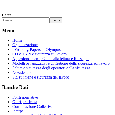
Cerca
Cerca
Menu
Home
Organizzazione
I Working Papers di Olympus
COVID-19 e sicurezza sul lavoro
Approfondimenti, Guide alla lettura e Rassegne
Modelli organizzativi e di gestione della sicurezza sul lavoro
Salute e sicurezza degli operatori della sicurezza
Newsletters
Siti su igiene e sicurezza del lavoro
Banche Dati
Fonti normative
Giurisprudenza
Contrattazione Collettiva
Interpelli