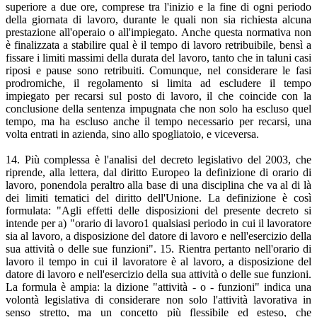
superiore a due ore, comprese tra l'inizio e la fine di ogni periodo
della giornata di lavoro, durante le quali non sia richiesta alcuna
prestazione all'operaio o all'impiegato. Anche questa normativa non
è finalizzata a stabilire qual è il tempo di lavoro retribuibile, bensì a
fissare i limiti massimi della durata del lavoro, tanto che in taluni casi
riposi e pause sono retribuiti. Comunque, nel considerare le fasi
prodromiche, il regolamento si limita ad escludere il tempo
impiegato per recarsi sul posto di lavoro, il che coincide con la
conclusione della sentenza impugnata che non solo ha escluso quel
tempo, ma ha escluso anche il tempo necessario per recarsi, una
volta entrati in azienda, sino allo spogliatoio, e viceversa.
14. Più complessa è l'analisi del decreto legislativo del 2003, che
riprende, alla lettera, dal diritto Europeo la definizione di orario di
lavoro, ponendola peraltro alla base di una disciplina che va al di là
dei limiti tematici del diritto dell'Unione. La definizione è così
formulata: "Agli effetti delle disposizioni del presente decreto si
intende per a) "orario di lavoro1 qualsiasi periodo in cui il lavoratore
sia al lavoro, a disposizione del datore di lavoro e nell'esercizio della
sua attività o delle sue funzioni". 15. Rientra pertanto nell'orario di
lavoro il tempo in cui il lavoratore è al lavoro, a disposizione del
datore di lavoro e nell'esercizio della sua attività o delle sue funzioni.
La formula è ampia: la dizione "attività - o - funzioni" indica una
volontà legislativa di considerare non solo l'attività lavorativa in
senso stretto, ma un concetto più flessibile ed esteso, che