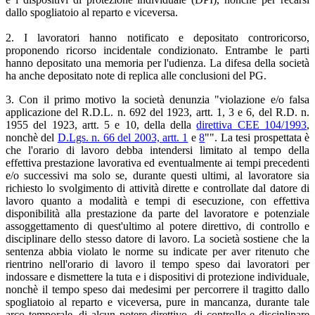
dallo spogliatoio al reparto e viceversa.
2. I lavoratori hanno notificato e depositato controricorso,
proponendo ricorso incidentale condizionato. Entrambe le parti
hanno depositato una memoria per l'udienza. La difesa della società
ha anche depositato note di replica alle conclusioni del PG.
3. Con il primo motivo la società denunzia "violazione e/o falsa
applicazione del R.D.L. n. 692 del 1923, artt. 1, 3 e 6, del R.D. n.
1955 del 1923, artt. 5 e 10, della della
direttiva CEE 104/1993
,
nonchè del
D.Lgs. n. 66 del 2003, artt. 1
e
8
"". La tesi prospettata è
che l'orario di lavoro debba intendersi limitato al tempo della
effettiva prestazione lavorativa ed eventualmente ai tempi precedenti
e/o successivi ma solo se, durante questi ultimi, al lavoratore sia
richiesto lo svolgimento di attività dirette e controllate dal datore di
lavoro quanto a modalità e tempi di esecuzione, con effettiva
disponibilità alla prestazione da parte del lavoratore e potenziale
assoggettamento di quest'ultimo al potere direttivo, di controllo e
disciplinare dello stesso datore di lavoro. La società sostiene che la
sentenza abbia violato le norme su indicate per aver ritenuto che
rientrino nell'orario di lavoro il tempo speso dai lavoratori per
indossare e dismettere la tuta e i dispositivi di protezione individuale,
nonchè il tempo speso dai medesimi per percorrere il tragitto dallo
spogliatoio al reparto e viceversa, pure in mancanza, durante tale
arco temporale, di alcun potere direttivo, di controllo e disciplinare