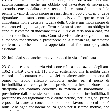
automaticamente anche un obbligo del lavoratore di servirsene,
secondo certe modalità e certi tempi". La censura è inammissibile
perchè il vizio di motivazione ai sensi dell'art. 360 c.p.c., n. 5, deve
riguardare un fatto controverso e decisivo. In questo caso la
circostanza non è decisiva. Quella della Corte è una motivazione di
contorno ed aggiuntiva per affermare la sussistenza di un obbligo in
capo ai lavoratori di indossare tuta e DPI e di farlo non a casa, ma
all'interno dello stabilimento. Come si è visto, tale obbligo ha un suo
autonomo fondamento a prescindere dalla circostanza, meramente
confermativa, che l'I. abbia apprestato a tal fine uno spogliatoio
aziendale.
22. Infondati sono anche i motivi proposti in via subordinata.
23. Con il sesto si denunzia violazione e falsa applicazione degli artt.
1362 e 1419 c.c. e art. 115 c.p.c., sostenendo che la nullità della
clausola del contratto collettivo dei metalmeccanici in materia di
orario di lavoro effettivo comporta anche, per il nesso di
inscindibilità che collega le due previsioni, la invalidazione della
disciplina del contratto collettivo in materia di straordinario. A
prescindere dalla sussistenza o meno del vincolo di inscindibilità, il
presupposto del ragionamento è errato perchè, per le ragioni prima
esposte, la clausola concernente l'orario di lavoro del ccnl non è
nulla. Analoghe considerazioni valgono per il settimo motivo, che