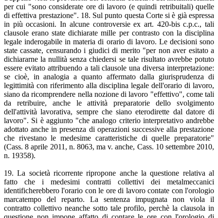
per cui "sono considerate ore di lavoro (e quindi retribuitali) quelle
di effettiva prestazione". 18. Sul punto questa Corte si è già espressa
in più occasioni. In alcune controversie ex art. 420-bis c.p.c., tali
clausole erano state dichiarate mille per contrasto con la disciplina
legale inderogabile in materia di orario di lavoro. Le decisioni sono
state cassate, censurando i giudici di merito "per non aver esitato a
dichiararne la nullità senza chiedersi se tale risultato avrebbe potuto
essere evitato attribuendo a tali clausole una diversa interpretazione:
se cioè, in analogia a quanto affermato dalla giurisprudenza di
legittimità con riferimento alla disciplina legale dell'orario di lavoro,
siano da ricomprendere nella nozione di lavoro "effettivo", come tali
da retribuire, anche le attività preparatorie dello svolgimento
dell'attività lavorativa, sempre che siano eterodirette dal datore di
lavoro". Si è aggiunto "che analogo criterio interpretativo andrebbe
adottato anche in presenza di operazioni successive alla prestazione
che rivestano le medesime caratteristiche di quelle preparatorie"
(Cass. 8 aprile 2011, n. 8063, ma v. anche, Cass. 10 settembre 2010,
n. 19358).
19. La società ricorrente ripropone anche la questione relativa al
fatto che i medesimi contratti collettivi dei metalmeccanici
identificherebbero l'orario con le ore di lavoro contate con l'orologio
marcatempo del reparto. La sentenza impugnata non viola il
contratto collettivo neanche sotto tale profilo, perchè la clausola in
questione non impone affatto di contare le ore con l'orologio di