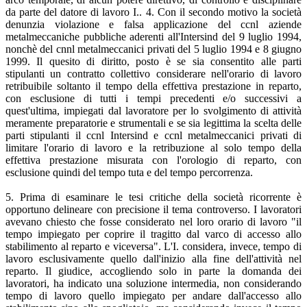
da parte del datore di lavoro I.. 4. Con il secondo motivo la società
denunzia violazione e falsa applicazione del ccnl aziende
metalmeccaniche pubbliche aderenti all'Intersind del 9 luglio 1994,
nonchè del cnnl metalmeccanici privati del 5 luglio 1994 e 8 giugno
1999. Il quesito di diritto, posto è se sia consentito alle parti
stipulanti un contratto collettivo considerare nell'orario di lavoro
retribuibile soltanto il tempo della effettiva prestazione in reparto,
con esclusione di tutti i tempi precedenti e/o successivi a
quest'ultima, impiegati dal lavoratore per lo svolgimento di attività
meramente preparatorie e strumentali e se sia legittima la scelta delle
parti stipulanti il ccnl Intersind e ccnl metalmeccanici privati di
limitare l'orario di lavoro e la retribuzione al solo tempo della
effettiva prestazione misurata con l'orologio di reparto, con
esclusione quindi del tempo tuta e del tempo percorrenza.
5. Prima di esaminare le tesi critiche della società ricorrente è
opportuno delineare con precisione il tema controverso. I lavoratori
avevano chiesto che fosse considerato nel loro orario di lavoro "il
tempo impiegato per coprire il tragitto dal varco di accesso allo
stabilimento al reparto e viceversa". L'I. considera, invece, tempo di
lavoro esclusivamente quello dall'inizio alla fine dell'attività nel
reparto. Il giudice, accogliendo solo in parte la domanda dei
lavoratori, ha indicato una soluzione intermedia, non considerando
tempo di lavoro quello impiegato per andare dall'accesso allo