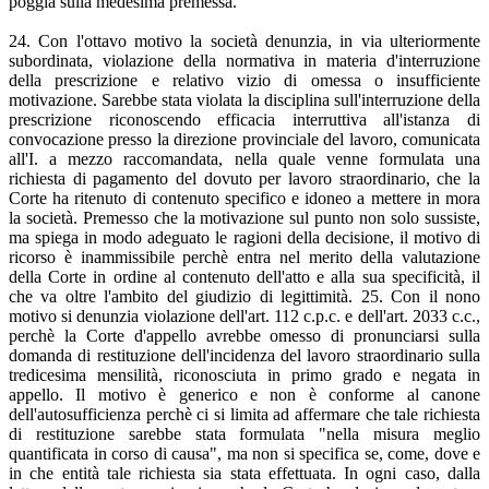
poggia sulla medesima premessa.
24. Con l'ottavo motivo la società denunzia, in via ulteriormente
subordinata, violazione della normativa in materia d'interruzione
della prescrizione e relativo vizio di omessa o insufficiente
motivazione. Sarebbe stata violata la disciplina sull'interruzione della
prescrizione riconoscendo efficacia interruttiva all'istanza di
convocazione presso la direzione provinciale del lavoro, comunicata
all'I. a mezzo raccomandata, nella quale venne formulata una
richiesta di pagamento del dovuto per lavoro straordinario, che la
Corte ha ritenuto di contenuto specifico e idoneo a mettere in mora
la società. Premesso che la motivazione sul punto non solo sussiste,
ma spiega in modo adeguato le ragioni della decisione, il motivo di
ricorso è inammissibile perchè entra nel merito della valutazione
della Corte in ordine al contenuto dell'atto e alla sua specificità, il
che va oltre l'ambito del giudizio di legittimità. 25. Con il nono
motivo si denunzia violazione dell'art. 112 c.p.c. e dell'art. 2033 c.c.,
perchè la Corte d'appello avrebbe omesso di pronunciarsi sulla
domanda di restituzione dell'incidenza del lavoro straordinario sulla
tredicesima mensilità, riconosciuta in primo grado e negata in
appello. Il motivo è generico e non è conforme al canone
dell'autosufficienza perchè ci si limita ad affermare che tale richiesta
di restituzione sarebbe stata formulata "nella misura meglio
quantificata in corso di causa", ma non si specifica se, come, dove e
in che entità tale richiesta sia stata effettuata. In ogni caso, dalla