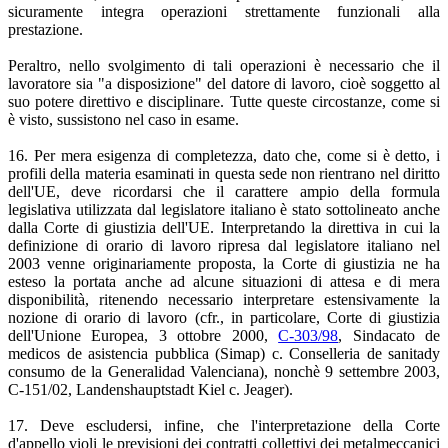
sicuramente integra operazioni strettamente funzionali alla
prestazione.
Peraltro, nello svolgimento di tali operazioni è necessario che il
lavoratore sia "a disposizione" del datore di lavoro, cioè soggetto al
suo potere direttivo e disciplinare. Tutte queste circostanze, come si
è visto, sussistono nel caso in esame.
16. Per mera esigenza di completezza, dato che, come si è detto, i
profili della materia esaminati in questa sede non rientrano nel diritto
dell'UE, deve ricordarsi che il carattere ampio della formula
legislativa utilizzata dal legislatore italiano è stato sottolineato anche
dalla Corte di giustizia dell'UE. Interpretando la direttiva in cui la
definizione di orario di lavoro ripresa dal legislatore italiano nel
2003 venne originariamente proposta, la Corte di giustizia ne ha
esteso la portata anche ad alcune situazioni di attesa e di mera
disponibilità, ritenendo necessario interpretare estensivamente la
nozione di orario di lavoro (cfr., in particolare, Corte di giustizia
dell'Unione Europea, 3 ottobre 2000,
C-303/98
, Sindacato de
medicos de asistencia pubblica (Simap) c. Conselleria de sanitady
consumo de la Generalidad Valenciana), nonchè 9 settembre 2003,
C-151/02, Landenshauptstadt Kiel c. Jeager).
17. Deve escludersi, infine, che l'interpretazione della Corte
d'appello violi le previsioni dei contratti collettivi dei metalmeccanici