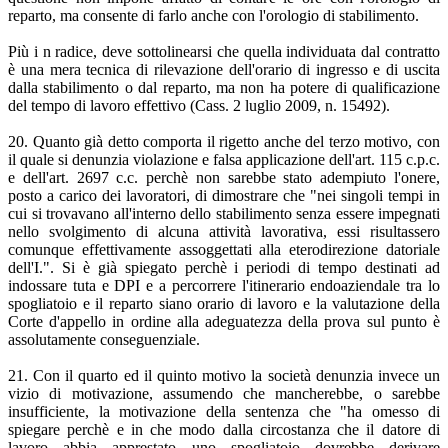
reparto, ma consente di farlo anche con l'orologio di stabilimento.
Più i n radice, deve sottolinearsi che quella individuata dal contratto
è una mera tecnica di rilevazione dell'orario di ingresso e di uscita
dalla stabilimento o dal reparto, ma non ha potere di qualificazione
del tempo di lavoro effettivo (Cass. 2 luglio 2009, n. 15492).
20. Quanto già detto comporta il rigetto anche del terzo motivo, con
il quale si denunzia violazione e falsa applicazione dell'art. 115 c.p.c.
e dell'art. 2697 c.c. perchè non sarebbe stato adempiuto l'onere,
posto a carico dei lavoratori, di dimostrare che "nei singoli tempi in
cui si trovavano all'interno dello stabilimento senza essere impegnati
nello svolgimento di alcuna attività lavorativa, essi risultassero
comunque effettivamente assoggettati alla eterodirezione datoriale
dell'I.". Si è già spiegato perchè i periodi di tempo destinati ad
indossare tuta e DPI e a percorrere l'itinerario endoaziendale tra lo
spogliatoio e il reparto siano orario di lavoro e la valutazione della
Corte d'appello in ordine alla adeguatezza della prova sul punto è
assolutamente conseguenziale.
21. Con il quarto ed il quinto motivo la società denunzia invece un
vizio di motivazione, assumendo che mancherebbe, o sarebbe
insufficiente, la motivazione della sentenza che "ha omesso di
spiegare perchè e in che modo dalla circostanza che il datore di
lavoro abbia apprestato uno spogliatoio dovrebbe derivare