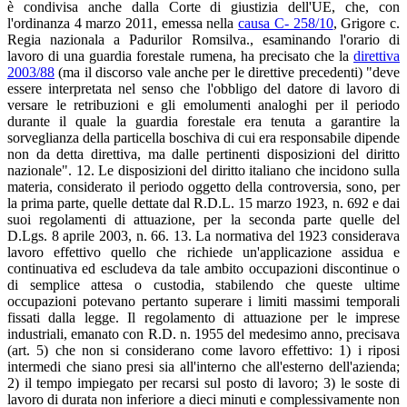
è condivisa anche dalla Corte di giustizia dell'UE, che, con
l'ordinanza 4 marzo 2011, emessa nella
causa C- 258/10
, Grigore c.
Regia nazionala a Padurilor Romsilva., esaminando l'orario di
lavoro di una guardia forestale rumena, ha precisato che la
direttiva
2003/88
(ma il discorso vale anche per le direttive precedenti) "deve
essere interpretata nel senso che l'obbligo del datore di lavoro di
versare le retribuzioni e gli emolumenti analoghi per il periodo
durante il quale la guardia forestale era tenuta a garantire la
sorveglianza della particella boschiva di cui era responsabile dipende
non da detta direttiva, ma dalle pertinenti disposizioni del diritto
nazionale". 12. Le disposizioni del diritto italiano che incidono sulla
materia, considerato il periodo oggetto della controversia, sono, per
la prima parte, quelle dettate dal R.D.L. 15 marzo 1923, n. 692 e dai
suoi regolamenti di attuazione, per la seconda parte quelle del
D.Lgs. 8 aprile 2003, n. 66. 13. La normativa del 1923 considerava
lavoro effettivo quello che richiede un'applicazione assidua e
continuativa ed escludeva da tale ambito occupazioni discontinue o
di semplice attesa o custodia, stabilendo che queste ultime
occupazioni potevano pertanto superare i limiti massimi temporali
fissati dalla legge. Il regolamento di attuazione per le imprese
industriali, emanato con R.D. n. 1955 del medesimo anno, precisava
(art. 5) che non si considerano come lavoro effettivo: 1) i riposi
intermedi che siano presi sia all'interno che all'esterno dell'azienda;
2) il tempo impiegato per recarsi sul posto di lavoro; 3) le soste di
lavoro di durata non inferiore a dieci minuti e complessivamente non