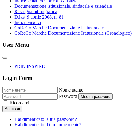
Indice tematico Corte di Giustizia
Documentazione istituzionale, sindacale e aziendale
Rassegna bibliografica
D.lgs. 9 aprile 2008, n. 81
Indici tematici
CoReCo Marche Documentazione Istituzionale
CoReCo Marche Documentazione Istituzionale (Cronologico)
User Menu
PRIN INSPIRE
Login Form
Nome utente
Password
Mostra password
Ricordami
Accesso
Hai dimenticato la tua password?
Hai dimenticato il tuo nome utente?