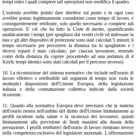
tempi entro i quali compiere tali operazioni non modifica il quadro.
L'azienda avrebbe potuto dare direttive sul punto e in ogni caso
avrebbe potuto legittimamente considerare come tempo di lavoro, e
conseguentemente retribuire, solo quello necessario a compiere tali
operazioni. E' ciò che ha fatto la Corte di merito, quantificando
analiticamente i tempi (per spogliarsi dai vestiti civili ed indossare la
tuta e gli altri dispositivi di protezione sono stati calcolati 5 minuti; il
tempo necessario per percorrere la distanza tra lo spogliatoio e i
diversi reparti è stato calcolato, per ciascun lavoratore, tenendo
conto della distanza da coprire procedendo ad una andatura di 4
Km/h; tempi identici sono stati calcolati per il percorso inverso).
10. La ricostruzione del sistema normativo che include nell'orario di
lavoro effettivo e retribuibile tali segmenti di tempo non viola le
molteplici disposizioni dell'Unione Europea, della legislazione
italiana e della contrattazione collettiva indicate dalla società
ricorrente.
11. Quanto alla normativa Europea deve precisarsi che la materia
dell'orario rientra nell'ambito del diritto dell'Unione limitatamente ai
profili incidenti sulla salute e la sicurezza dei lavoratori, quindi
limitatamente alla previsione di limiti massimi alla durata della
prestazione. I profili retributivi dell'orario di lavoro rientrano invece
nella competenza esclusiva del legislatore nazionale. L'affermazione