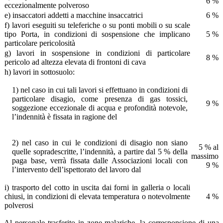
6 %
eccezionalmente polveroso
e) insaccatori addetti a macchine insaccatrici
6 %
f) lavori eseguiti su teleferiche o su ponti mobili o su scale
tipo Porta, in condizioni di sospensione che implicano
5 %
particolare pericolosità
g) lavori in sospensione in condizioni di particolare
8 %
pericolo ad altezza elevata di frontoni di cava
h) lavori in sottosuolo:
1) nel caso in cui tali lavori si effettuano in condizioni di
particolare disagio, come presenza di gas tossici,
9 %
soggezione eccezionale di acqua e profondità notevole,
l’indennità è fissata in ragione del
2) nel caso in cui le condizioni di disagio non siano
5 % al
quelle sopradescritte, l’indennità, a partire dal 5 % della
massimo
paga base, verrà fissata dalle Associazioni locali con
9 %
l’intervento dell’ispettorato del lavoro dal
i) trasporto del cotto in uscita dai forni in galleria o locali
chiusi, in condizioni di elevata temperatura o notevolmente
4 %
polverosi
Al personale trasferito in zone malariche, la corresponsione di una