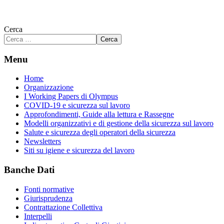
Cerca
Cerca
Menu
Home
Organizzazione
I Working Papers di Olympus
COVID-19 e sicurezza sul lavoro
Approfondimenti, Guide alla lettura e Rassegne
Modelli organizzativi e di gestione della sicurezza sul lavoro
Salute e sicurezza degli operatori della sicurezza
Newsletters
Siti su igiene e sicurezza del lavoro
Banche Dati
Fonti normative
Giurisprudenza
Contrattazione Collettiva
Interpelli