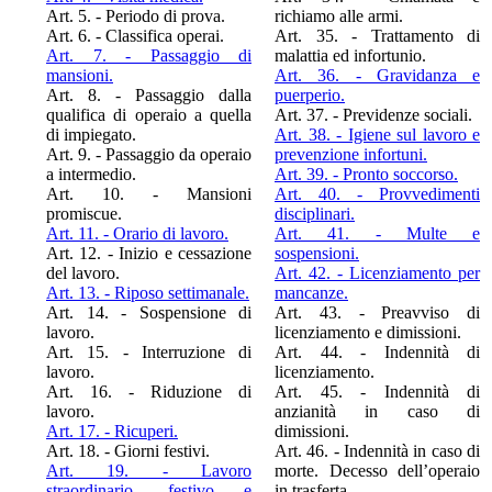
Art. 5. - Periodo di prova.
richiamo alle armi.
Art. 6. - Classifica operai.
Art. 35. - Trattamento di
Art. 7. - Passaggio di
malattia ed infortunio.
mansioni.
Art. 36. - Gravidanza e
Art. 8. - Passaggio dalla
puerperio.
qualifica di operaio a quella
Art. 37. - Previdenze sociali.
di impiegato.
Art. 38. - Igiene sul lavoro e
Art. 9. - Passaggio da operaio
prevenzione infortuni.
a intermedio.
Art. 39. - Pronto soccorso.
Art. 10. - Mansioni
Art. 40. - Provvedimenti
promiscue.
disciplinari.
Art. 11. - Orario di lavoro.
Art. 41. - Multe e
Art. 12. - Inizio e cessazione
sospensioni.
del lavoro.
Art. 42. - Licenziamento per
Art. 13. - Riposo settimanale.
mancanze.
Art. 14. - Sospensione di
Art. 43. - Preavviso di
lavoro.
licenziamento e dimissioni.
Art. 15. - Interruzione di
Art. 44. - Indennità di
lavoro.
licenziamento.
Art. 16. - Riduzione di
Art. 45. - Indennità di
lavoro.
anzianità in caso di
Art. 17. - Ricuperi.
dimissioni.
Art. 18. - Giorni festivi.
Art. 46. - Indennità in caso di
Art. 19. - Lavoro
morte. Decesso dell’operaio
straordinario, festivo e
in trasferta.