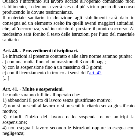
Quando l’infortunio sul lavoro accade all’operaio comandato fuori
stabilimento, la denuncia verrà stesa al più vicino posto di soccorso
producendo le dovute testimonianze.
Il materiale sanitario in dotazione agli stabilimenti sarà dato in
consegna ad un elemento scelto fra quelli aventi maggiori attitudini,
che, all’occorrenza, sarà incaricato di prestare il pronto soccorso. Al
medesimo sarà fornito il testo delle istruzioni per l’uso del materiale
sanitario.
Art. 40. - Provvedimenti disciplinari.
Le infrazioni al presente contratto e alle altre norme saranno punite:
a) con una multa fino ad un massimo di 3 ore di paga;
b) con la sospensione fino a un massimo di 3 giorni;
c) con il licenziamento in tronco ai sensi dell’
art. 42
.
[...]
Art. 41. - Multe e sospensioni.
Le multe saranno inflitte all’operaio che:
1) abbandoni il posto di lavoro senza giustificato motivo;
2) non si presenti al lavoro o si presenti in ritardo senza giustificato
motivo;
3) ritardi l’inizio del lavoro o lo sospenda o ne anticipi la
sospensione;
4) non esegua il lavoro secondo le istruzioni oppure lo esegua con
negligenza;