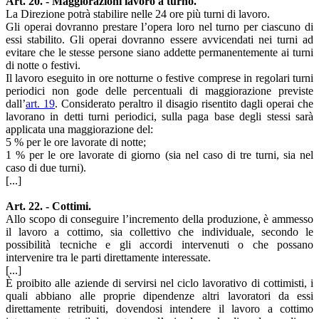
Art. 20. - Maggiorazioni lavoro a turno.
La Direzione potrà stabilire nelle 24 ore più turni di lavoro.
Gli operai dovranno prestare l’opera loro nel turno per ciascuno di
essi stabilito. Gli operai dovranno essere avvicendati nei turni ad
evitare che le stesse persone siano addette permanentemente ai turni
di notte o festivi.
Il lavoro eseguito in ore notturne o festive comprese in regolari turni
periodici non gode delle percentuali di maggiorazione previste
dall’
art. 19
. Considerato peraltro il disagio risentito dagli operai che
lavorano in detti turni periodici, sulla paga base degli stessi sarà
applicata una maggiorazione del:
5 % per le ore lavorate di notte;
1 % per le ore lavorate di giorno (sia nel caso di tre turni, sia nel
caso di due turni).
[...]
Art. 22. - Cottimi.
Allo scopo di conseguire l’incremento della produzione, è ammesso
il lavoro a cottimo, sia collettivo che individuale, secondo le
possibilità tecniche e gli accordi intervenuti o che possano
intervenire tra le parti direttamente interessate.
[...]
È proibito alle aziende di servirsi nel ciclo lavorativo di cottimisti, i
quali abbiano alle proprie dipendenze altri lavoratori da essi
direttamente retribuiti, dovendosi intendere il lavoro a cottimo