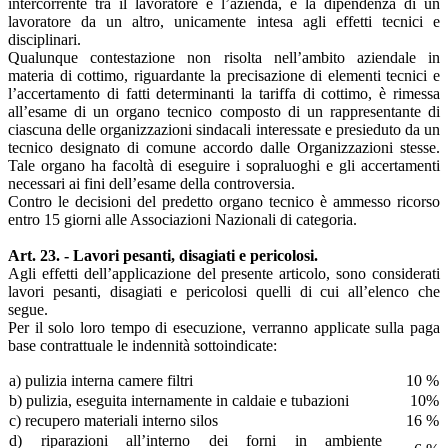
intercorrente tra il lavoratore e l’azienda, e la dipendenza di un
lavoratore da un altro, unicamente intesa agli effetti tecnici e
disciplinari.
Qualunque contestazione non risolta nell’ambito aziendale in
materia di cottimo, riguardante la precisazione di elementi tecnici e
l’accertamento di fatti determinanti la tariffa di cottimo, è rimessa
all’esame di un organo tecnico composto di un rappresentante di
ciascuna delle organizzazioni sindacali interessate e presieduto da un
tecnico designato di comune accordo dalle Organizzazioni stesse.
Tale organo ha facoltà di eseguire i sopraluoghi e gli accertamenti
necessari ai fini dell’esame della controversia.
Contro le decisioni del predetto organo tecnico è ammesso ricorso
entro 15 giorni alle Associazioni Nazionali di categoria.
Art. 23. - Lavori pesanti, disagiati e pericolosi.
Agli effetti dell’applicazione del presente articolo, sono considerati
lavori pesanti, disagiati e pericolosi quelli di cui all’elenco che
segue.
Per il solo loro tempo di esecuzione, verranno applicate sulla paga
base contrattuale le indennità sottoindicate:
а) pulizia interna camere filtri
10 %
b) pulizia, eseguita internamente in caldaie e tubazioni
10%
c) recupero materiali interno silos
16 %
d) riparazioni all’interno dei forni in ambiente