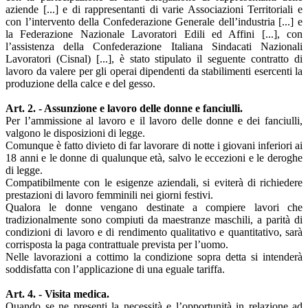
aziende [...] e di rappresentanti di varie Associazioni Territoriali e
con l’intervento della Confederazione Generale dell’industria [...] e
la Federazione Nazionale Lavoratori Edili ed Affini [...], con
l’assistenza della Confederazione Italiana Sindacati Nazionali
Lavoratori (Cisnal) [...], è stato stipulato il seguente contratto di
lavoro da valere per gli operai dipendenti da stabilimenti esercenti la
produzione della calce e del gesso.
Art. 2. - Assunzione e lavoro delle donne e fanciulli.
Per l’ammissione al lavoro e il lavoro delle donne e dei fanciulli,
valgono le disposizioni di legge.
Comunque è fatto divieto di far lavorare di notte i giovani inferiori ai
18 anni e le donne di qualunque età, salvo le eccezioni e le deroghe
di legge.
Compatibilmente con le esigenze aziendali, si eviterà di richiedere
prestazioni di lavoro femminili nei giorni festivi.
Qualora le donne vengano destinate a compiere lavori che
tradizionalmente sono compiuti da maestranze maschili, a parità di
condizioni di lavoro e di rendimento qualitativo e quantitativo, sarà
corrisposta la paga contrattuale prevista per l’uomo.
Nelle lavorazioni a cottimo la condizione sopra detta si intenderà
soddisfatta con l’applicazione di una eguale tariffa.
Art. 4. - Visita medica.
Quando se ne presenti la necessità e l’opportunità in relazione ad