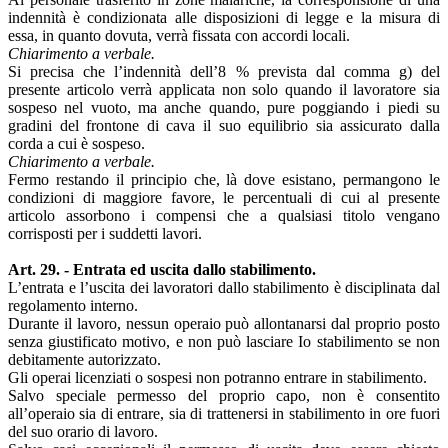
indennità è condizionata alle disposizioni di legge e la misura di
essa, in quanto dovuta, verrà fissata con accordi locali.
Chiarimento a verbale.
Si precisa che l’indennità dell’8 % prevista dal comma g) del
presente articolo verrà applicata non solo quando il lavoratore sia
sospeso nel vuoto, ma anche quando, pure poggiando i piedi su
gradini del frontone di cava il suo equilibrio sia assicurato dalla
corda a cui è sospeso.
Chiarimento a verbale.
Fermo restando il principio che, là dove esistano, permangono le
condizioni di maggiore favore, le percentuali di cui al presente
articolo assorbono i compensi che a qualsiasi titolo vengano
corrisposti per i suddetti lavori.
Art. 29. - Entrata ed uscita dallo stabilimento.
L’entrata e l’uscita dei lavoratori dallo stabilimento è disciplinata dal
regolamento interno.
Durante il lavoro, nessun operaio può allontanarsi dal proprio posto
senza giustificato motivo, e non può lasciare Io stabilimento se non
debitamente autorizzato.
Gli operai licenziati o sospesi non potranno entrare in stabilimento.
Salvo speciale permesso del proprio capo, non è consentito
all’operaio sia di entrare, sia di trattenersi in stabilimento in ore fuori
del suo orario di lavoro.