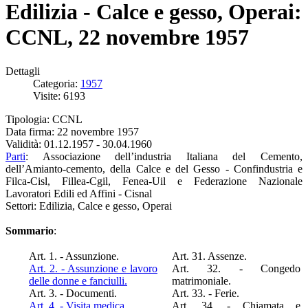
Edilizia - Calce e gesso, Operai:
CCNL, 22 novembre 1957
Dettagli
Categoria:
1957
Visite: 6193
Tipologia: CCNL
Data firma: 22 novembre 1957
Validità: 01.12.1957 - 30.04.1960
Parti
: Associazione dell’industria Italiana del Cemento,
dell’Amianto-cemento, della Calce e del Gesso - Confindustria e
Filca-Cisl, Fillea-Cgil, Fenea-Uil e Federazione Nazionale
Lavoratori Edili ed Affini - Cisnal
Settori: Edilizia, Calce e gesso, Operai
Sommario
:
Art. 1. - Assunzione.
Art. 31. Assenze.
Art. 2. - Assunzione e lavoro
Art. 32. - Congedo
delle donne e fanciulli.
matrimoniale.
Art. 3. - Documenti.
Art. 33. - Ferie.
Art. 4. - Visita medica.
Art. 34. - Chiamata e