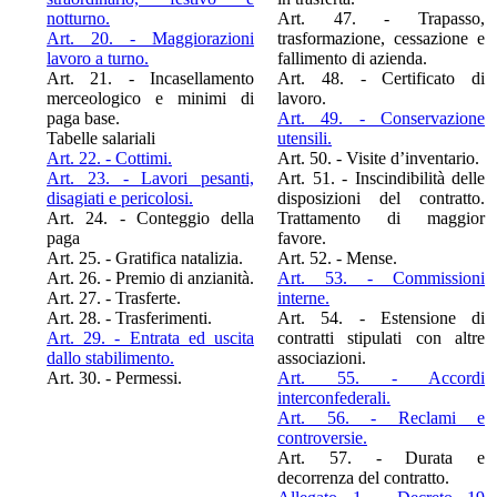
notturno.
Art. 47. - Trapasso,
Art. 20. - Maggiorazioni
trasformazione, cessazione e
lavoro a turno.
fallimento di azienda.
Art. 21. - Incasellamento
Art. 48. - Certificato di
merceologico e minimi di
lavoro.
paga base.
Art. 49. - Conservazione
Tabelle salariali
utensili.
Art. 22. - Cottimi.
Art. 50. - Visite d’inventario.
Art. 23. - Lavori pesanti,
Art. 51. - Inscindibilità delle
disagiati e pericolosi.
disposizioni del contratto.
Art. 24. - Conteggio della
Trattamento di maggior
paga
favore.
Art. 25. - Gratifica natalizia.
Art. 52. - Mense.
Art. 26. - Premio di anzianità.
Art. 53. - Commissioni
Art. 27. - Trasferte.
interne.
Art. 28. - Trasferimenti.
Art. 54. - Estensione di
Art. 29. - Entrata ed uscita
contratti stipulati con altre
dallo stabilimento.
associazioni.
Art. 30. - Permessi.
Art. 55. - Accordi
interconfederali.
Art. 56. - Reclami e
controversie.
Art. 57. - Durata e
decorrenza del contratto.