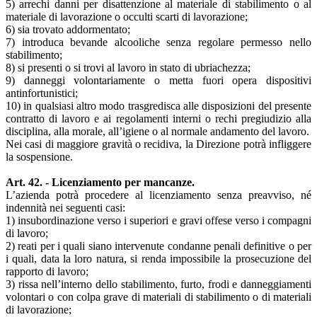
5) arrechi danni per disattenzione al materiale di stabilimento o al
materiale di lavorazione o occulti scarti di lavorazione;
6) sia trovato addormentato;
7) introduca bevande alcooliche senza regolare permesso nello
stabilimento;
8) si presenti o si trovi al lavoro in stato di ubriachezza;
9) danneggi volontariamente o metta fuori opera dispositivi
antinfortunistici;
10) in qualsiasi altro modo trasgredisca alle disposizioni del presente
contratto di lavoro e ai regolamenti interni o rechi pregiudizio alla
disciplina, alla morale, all’igiene o al normale andamento del lavoro.
Nei casi di maggiore gravità o recidiva, la Direzione potrà infliggere
la sospensione.
Art. 42. - Licenziamento per mancanze.
L’azienda potrà procedere al licenziamento senza preavviso, né
indennità nei seguenti casi:
1) insubordinazione verso i superiori e gravi offese verso i compagni
di lavoro;
2) reati per i quali siano intervenute condanne penali definitive o per
i quali, data la loro natura, si renda impossibile la prosecuzione del
rapporto di lavoro;
3) rissa nell’interno dello stabilimento, furto, frodi e danneggiamenti
volontari o con colpa grave di materiali di stabilimento o di materiali
di lavorazione;