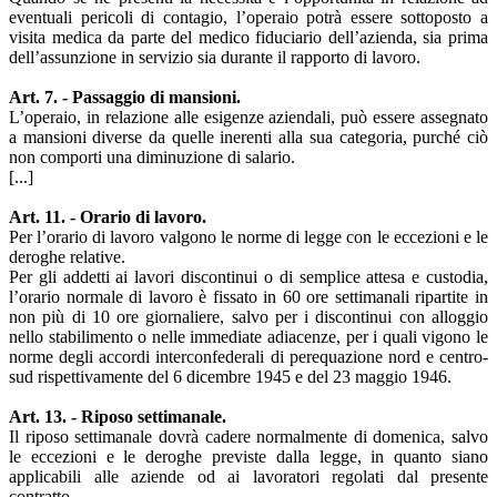
eventuali pericoli di contagio, l’operaio potrà essere sottoposto a
visita medica da parte del medico fiduciario dell’azienda, sia prima
dell’assunzione in servizio sia durante il rapporto di lavoro.
Art. 7. - Passaggio di mansioni.
L’operaio, in relazione alle esigenze aziendali, può essere assegnato
a mansioni diverse da quelle inerenti alla sua categoria, purché ciò
non comporti una diminuzione di salario.
[...]
Art. 11. - Orario di lavoro.
Per l’orario di lavoro valgono le norme di legge con le eccezioni e le
deroghe relative.
Per gli addetti ai lavori discontinui o di semplice attesa e custodia,
l’orario normale di lavoro è fissato in 60 ore settimanali ripartite in
non più di 10 ore giornaliere, salvo per i discontinui con alloggio
nello stabilimento o nelle immediate adiacenze, per i quali vigono le
norme degli accordi interconfederali di perequazione nord e centro-
sud rispettivamente del 6 dicembre 1945 e del 23 maggio 1946.
Art. 13. - Riposo settimanale.
Il riposo settimanale dovrà cadere normalmente di domenica, salvo
le eccezioni e le deroghe previste dalla legge, in quanto siano
applicabili alle aziende od ai lavoratori regolati dal presente
contratto.