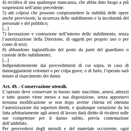
4) recidiva di una qualunque mancanza, che abbia dato luogo a più
sospensioni nell’anno precedente.
5) atti colposi che possono compromettere la stabilità delle opere
anche provvisorie, la sicurezza dello stabilimento e la incolumità del
personale e del pubblico;
[...]
7) lavorazione e costruzione nell’interno dello stabilimento, senza
l’autorizzazione della Direzione, di oggetti per proprio uso o per
conto di terzi;
8) abbandono ingiustificato del posto da parte del guardiano o
custode dello stabilimento;
[...]
Indipendentemente dai provvedimenti di cui sopra, in caso di
danneggiamenti volontari o per colpa grave, o di furto, l’operaio sarà
tenuto al risarcimento dei danni.
Art. 49. - Conservazione utensili.
L’operaio deve conservare in buono stato macchine, arnesi, attrezzi
e tutto quanto viene messo a sua disposizione, senza apportarvi
nessuna modificazione se non dopo averne chiesta ed ottenuta
l’autorizzazione dai superiori diretti, e qualunque variazione da lui
fatta arbitrariamente agli arnesi di lavoro darà diritto di rivalersi sulle
sue competenze per il danno subito, previa contestazione
dell’addebito.
Per provvedersi degli utensili e del materiale occorrente, ogni