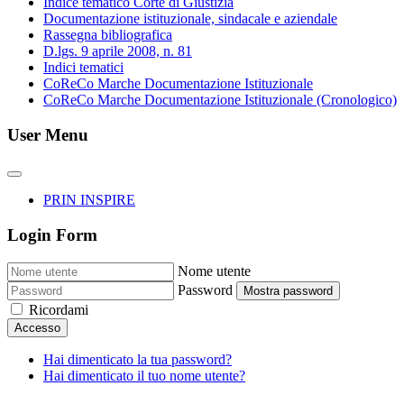
Indice tematico Corte di Giustizia
Documentazione istituzionale, sindacale e aziendale
Rassegna bibliografica
D.lgs. 9 aprile 2008, n. 81
Indici tematici
CoReCo Marche Documentazione Istituzionale
CoReCo Marche Documentazione Istituzionale (Cronologico)
User Menu
PRIN INSPIRE
Login Form
Nome utente
Password
Mostra password
Ricordami
Accesso
Hai dimenticato la tua password?
Hai dimenticato il tuo nome utente?