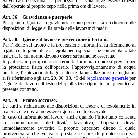
Salvo casi eccezionali il permesso di uscita deve essere chiesto
dall’operaio al proprio capo nella prima ora di lavoro.
Art. 36. - Gravidanza e puerperio.
Per quanto riguarda la gravidanza e puerperio si fa riferimento alle
disposizioni di legge sulla tutela delle lavoratrici madri.
Art. 38. - Igiene sul lavoro e prevenzione infortuni.
Per l’igiene sul lavorò e la prevenzione infortuni si fa riferimento al
regolamento generale e ai regolamenti speciali che contemplano tale
materia, le cui norme devono essere strettamente osservate.
In particolare per quanto concerne la fornitura di mezzi previsti per
la protezione fisica dell’operaio, l’approvvigionamento di acqua
potabile, l’istituzione di bagni e docce, la installazione di spogliatoi,
si fa riferimento agli artt. 20, 36, 38, 40 del
regolamento generale
per
l’igiene del lavoro, il testo dei quali viene riportato in appendice al
presente contratto.
Art. 39. - Pronto soccorso.
Le parti si richiamano alle disposizioni di legge e di regolamento in
materia, che dovranno essere rigorosamente osservate.
In caso di infortunio sul lavoro, anche quando l’infortunio consenta
la continuazione dell’attività lavorativa, l’operaio dovrà
immediatamente avvertire il proprio superiore diretto il quale
provvederà a che vengano prestate le cure di pronto soccorso.