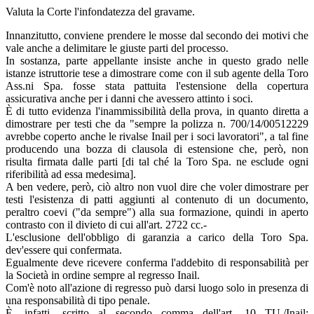
Valuta la Corte l'infondatezza del gravame.
Innanzitutto, conviene prendere le mosse dal secondo dei motivi che
vale anche a delimitare le giuste parti del processo.
In sostanza, parte appellante insiste anche in questo grado nelle
istanze istruttorie tese a dimostrare come con il sub agente della Toro
Ass.ni Spa. fosse stata pattuita l'estensione della copertura
assicurativa anche per i danni che avessero attinto i soci.
È di tutto evidenza l'inammissibilità della prova, in quanto diretta a
dimostrare per testi che da "sempre la polizza n. 700/14/00512229
avrebbe coperto anche le rivalse Inail per i soci lavoratori", a tal fine
producendo una bozza di clausola di estensione che, però, non
risulta firmata dalle parti [di tal ché la Toro Spa. ne esclude ogni
riferibilità ad essa medesima].
A ben vedere, però, ciò altro non vuol dire che voler dimostrare per
testi l'esistenza di patti aggiunti al contenuto di un documento,
peraltro coevi ("da sempre") alla sua formazione, quindi in aperto
contrasto con il divieto di cui all'art. 2722 cc.-
L'esclusione dell'obbligo di garanzia a carico della Toro Spa.
dev'essere qui confermata.
Egualmente deve ricevere conferma l'addebito di responsabilità per
la Società in ordine sempre al regresso Inail.
Com'è noto all'azione di regresso può darsi luogo solo in presenza di
una responsabilità di tipo penale.
È. infatti, scritto al secondo comma dell'art. 10 TU./Inail: