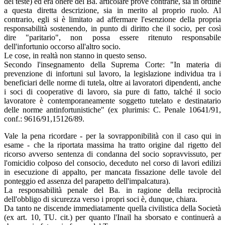
del teste) ed era onere del Ba. articolare prove contrarie, sia in ordine
a questa diretta descrizione, sia in merito al proprio ruolo. Al
contrario, egli si è limitato ad affermare l'esenzione della propria
responsabilità sostenendo, in punto di diritto che il socio, per così
dire "paritario", non possa essere ritenuto responsabile
dell'infortunio occorso all'altro socio.
Le cose, in realtà non stanno in questo senso.
Secondo l'insegnamento della Suprema Corte: "In materia di
prevenzione di infortuni sul lavoro, la legislazione individua tra i
beneficiari delle norme di tutela, oltre ai lavoratori dipendenti, anche
i soci di cooperative di lavoro, sia pure di fatto, talché il socio
lavoratore è contemporaneamente soggetto tutelato e destinatario
delle norme antinfortunistiche" (ex plurimis: C. Penale 10641/91,
conf.: 9616/91,15126/89.
Vale la pena ricordare - per la sovrapponibilità con il caso qui in
esame - che la riportata massima ha tratto origine dal rigetto del
ricorso avverso sentenza di condanna del socio sopravvissuto, per
l'omicidio colposo del consocio, deceduto nel corso di lavori edilizi
in esecuzione di appalto, per mancata fissazione delle tavole del
ponteggio ed assenza del parapetto dell'impalcatura).
La responsabilità penale del Ba. in ragione della reciprocità
dell'obbligo di sicurezza verso i propri soci è, dunque, chiara.
Da tanto ne discende immediatamente quella civilistica della Società
(ex art. 10, TU. cit.) per quanto l'Inail ha sborsato e continuerà a