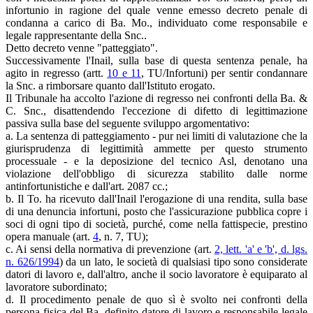
infortunio in ragione del quale venne emesso decreto penale di
condanna a carico di Ba. Mo., individuato come responsabile e
legale rappresentante della Snc..
Detto decreto venne "patteggiato".
Successivamente l'Inail, sulla base di questa sentenza penale, ha
agito in regresso (artt.
10 e 11
, TU/Infortuni) per sentir condannare
la Snc. a rimborsare quanto dall'Istituto erogato.
Il Tribunale ha accolto l'azione di regresso nei confronti della Ba. &
C. Snc., disattendendo l'eccezione di difetto di legittimazione
passiva sulla base del seguente sviluppo argomentativo:
a. La sentenza di patteggiamento - pur nei limiti di valutazione che la
giurisprudenza di legittimità ammette per questo strumento
processuale - e la deposizione del tecnico Asl, denotano una
violazione dell'obbligo di sicurezza stabilito dalle norme
antinfortunistiche e dall'art. 2087 cc.;
b. Il To. ha ricevuto dall'Inail l'erogazione di una rendita, sulla base
di una denuncia infortuni, posto che l'assicurazione pubblica copre i
soci di ogni tipo di società, purché, come nella fattispecie, prestino
opera manuale (art.
4
, n. 7, TU);
c. Ai sensi della normativa di prevenzione (art.
2, lett. 'a' e 'b', d. lgs.
n. 626/1994
) da un lato, le società di qualsiasi tipo sono considerate
datori di lavoro e, dall'altro, anche il socio lavoratore è equiparato al
lavoratore subordinato;
d. Il procedimento penale de quo sì è svolto nei confronti della
persona fisica del Ba. definito datore di lavoro e responsabile legale