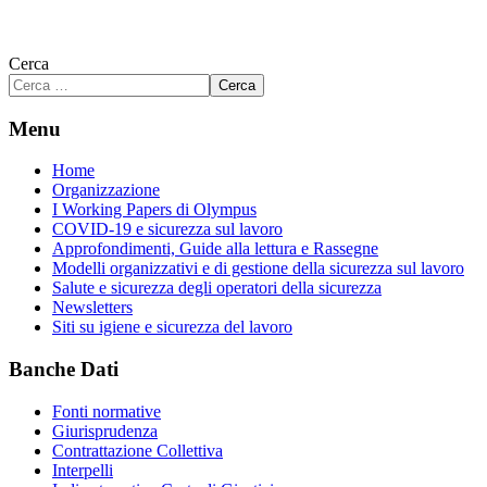
Cerca
Cerca
Menu
Home
Organizzazione
I Working Papers di Olympus
COVID-19 e sicurezza sul lavoro
Approfondimenti, Guide alla lettura e Rassegne
Modelli organizzativi e di gestione della sicurezza sul lavoro
Salute e sicurezza degli operatori della sicurezza
Newsletters
Siti su igiene e sicurezza del lavoro
Banche Dati
Fonti normative
Giurisprudenza
Contrattazione Collettiva
Interpelli