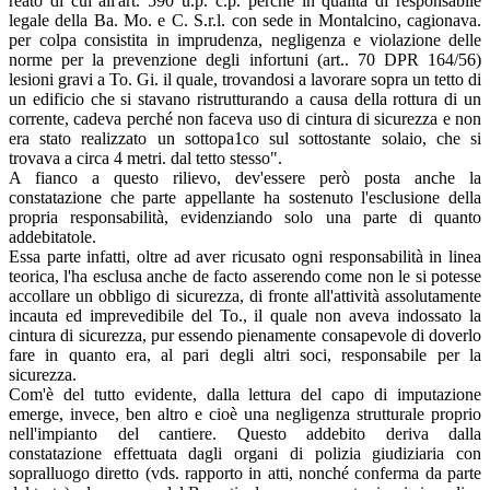
reato di cui all'art. 590 u.p. c.p. perché in qualità di responsabile
legale della Ba. Mo. e C. S.r.l. con sede in Montalcino, cagionava.
per colpa consistita in imprudenza, negligenza e violazione delle
norme per la prevenzione degli infortuni (art.. 70 DPR 164/56)
lesioni gravi a To. Gi. il quale, trovandosi a lavorare sopra un tetto di
un edificio che si stavano ristrutturando a causa della rottura di un
corrente, cadeva perché non faceva uso di cintura di sicurezza e non
era stato realizzato un sottopa1co sul sottostante solaio, che si
trovava a circa 4 metri. dal tetto stesso".
A fianco a questo rilievo, dev'essere però posta anche la
constatazione che parte appellante ha sostenuto l'esclusione della
propria responsabilità, evidenziando solo una parte di quanto
addebitatole.
Essa parte infatti, oltre ad aver ricusato ogni responsabilità in linea
teorica, l'ha esclusa anche de facto asserendo come non le si potesse
accollare un obbligo di sicurezza, di fronte all'attività assolutamente
incauta ed imprevedibile del To., il quale non aveva indossato la
cintura di sicurezza, pur essendo pienamente consapevole di doverlo
fare in quanto era, al pari degli altri soci, responsabile per la
sicurezza.
Com'è del tutto evidente, dalla lettura del capo di imputazione
emerge, invece, ben altro e cioè una negligenza strutturale proprio
nell'impianto del cantiere. Questo addebito deriva dalla
constatazione effettuata dagli organi di polizia giudiziaria con
sopralluogo diretto (vds. rapporto in atti, nonché conferma da parte