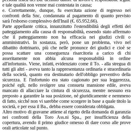
e tale qualità non venne mai contestata in causa;
e. Correttamente, dunque, fu esercitata azione di regresso nei
confronti della Snc, condannata al pagamento di quanto previsto
sarà l'esborso complessivo dell'Inail (€. 65.952,66).
Parte appellante critica, innanzitutto l'estendibilità degli effetti del
patteggiamento alla causa di responsabilità, essendo stato affermato
che il patteggiamento non ha efficacia nei giudizi civili o
amministrativi. In sostanza, però, pone un problema, vivo nel
dibattito dottrinario, più che nelle pronunce dei giudici e cioè se
possa scattare una conseguenza risarcitoria a carico di chi
asseritamente non abbia alcuna responsabilità in ordine
all'infortunio. Viene, infatti, evidenziato come il To. - alla stregua di
tutti gli altri - aveva tanto la rappresentanza ordinaria e straordinaria
della società, quanto era destinatario dell'obbligo preventivo della
sicurezza. E l'infortunio era stato cagionato per sua leggerezza,
poiché egli, nello svolgere una consueta mansione edile, aveva
mancato di allacciare la cintura di sicurezza, mentre nessuno era
preposto a garantire la sua posizione, né giuridicamente e nemmeno
di fatto, sicché non vi sarebbe come scorgere in base a quale titolo la
società, e per essa il Ba., debba essere considerata obbligata.
Altro motivo di gravame attiene al rigetto della domanda di garanzia
nei confronti della Toro Ass.ni Spa., per insufficienza della
copertura, avendo il primo giudice omesso di dare corso alle prove
orali articolate sul punto.