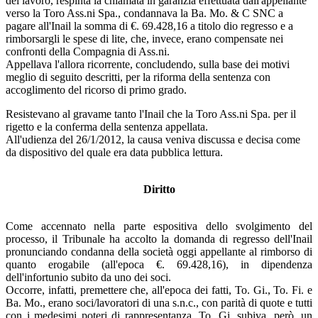
del lavoro, respinta la chiamata in garanzia effettuata dall'appellante
verso la Toro Ass.ni Spa., condannava la Ba. Mo. & C SNC a
pagare all'Inail la somma di €. 69.428,16 a titolo dio regresso e a
rimborsargli le spese di lite, che, invece, erano compensate nei
confronti della Compagnia di Ass.ni.
Appellava l'allora ricorrente, concludendo, sulla base dei motivi
meglio di seguito descritti, per la riforma della sentenza con
accoglimento del ricorso di primo grado.
Resistevano al gravame tanto l'Inail che la Toro Ass.ni Spa. per il
rigetto e la conferma della sentenza appellata.
All'udienza del 26/1/2012, la causa veniva discussa e decisa come
da dispositivo del quale era data pubblica lettura.
Diritto
Come accennato nella parte espositiva dello svolgimento del
processo, il Tribunale ha accolto la domanda di regresso dell'Inail
pronunciando condanna della società oggi appellante al rimborso di
quanto erogabile (all'epoca €. 69.428,16), in dipendenza
dell'infortunio subito da uno dei soci.
Occorre, infatti, premettere che, all'epoca dei fatti, To. Gi., To. Fi. e
Ba. Mo., erano soci/lavoratori di una s.n.c., con parità di quote e tutti
con i medesimi poteri di rappresentanza. To. Gi. subiva, però, un