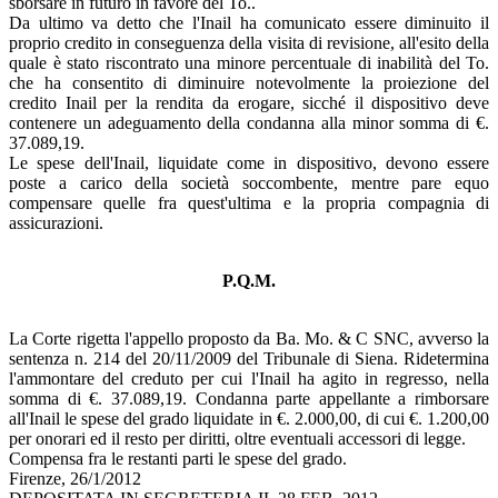
sborsare in futuro in favore del To..
Da ultimo va detto che l'Inail ha comunicato essere diminuito il
proprio credito in conseguenza della visita di revisione, all'esito della
quale è stato riscontrato una minore percentuale di inabilità del To.
che ha consentito di diminuire notevolmente la proiezione del
credito Inail per la rendita da erogare, sicché il dispositivo deve
contenere un adeguamento della condanna alla minor somma di €.
37.089,19.
Le spese dell'Inail, liquidate come in dispositivo, devono essere
poste a carico della società soccombente, mentre pare equo
compensare quelle fra quest'ultima e la propria compagnia di
assicurazioni.
P.Q.M.
La Corte rigetta l'appello proposto da Ba. Mo. & C SNC, avverso la
sentenza n. 214 del 20/11/2009 del Tribunale di Siena. Ridetermina
l'ammontare del creduto per cui l'Inail ha agito in regresso, nella
somma di €. 37.089,19. Condanna parte appellante a rimborsare
all'Inail le spese del grado liquidate in €. 2.000,00, di cui €. 1.200,00
per onorari ed il resto per diritti, oltre eventuali accessori di legge.
Compensa fra le restanti parti le spese del grado.
Firenze, 26/1/2012