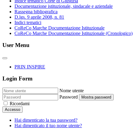
Indice tematico Corte di Giustizia
Documentazione istituzionale, sindacale e aziendale
Rassegna bibliografica
D.lgs. 9 aprile 2008, n. 81
Indici tematici
CoReCo Marche Documentazione Istituzionale
CoReCo Marche Documentazione Istituzionale (Cronologico)
User Menu
PRIN INSPIRE
Login Form
Nome utente
Password
Mostra password
Ricordami
Accesso
Hai dimenticato la tua password?
Hai dimenticato il tuo nome utente?