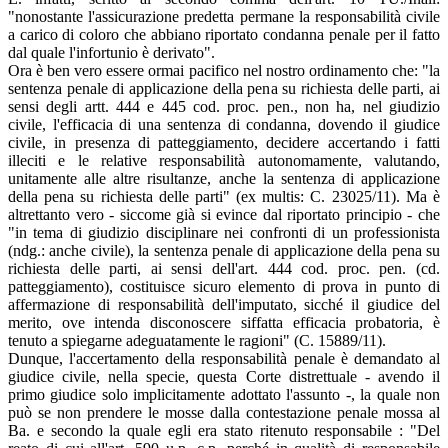
"nonostante l'assicurazione predetta permane la responsabilità civile
a carico di coloro che abbiano riportato condanna penale per il fatto
dal quale l'infortunio è derivato".
Ora è ben vero essere ormai pacifico nel nostro ordinamento che: "la
sentenza penale di applicazione della pena su richiesta delle parti, ai
sensi degli artt. 444 e 445 cod. proc. pen., non ha, nel giudizio
civile, l'efficacia di una sentenza di condanna, dovendo il giudice
civile, in presenza di patteggiamento, decidere accertando i fatti
illeciti e le relative responsabilità autonomamente, valutando,
unitamente alle altre risultanze, anche la sentenza di applicazione
della pena su richiesta delle parti" (ex multis: C. 23025/11). Ma è
altrettanto vero - siccome già si evince dal riportato principio - che
"in tema di giudizio disciplinare nei confronti di un professionista
(ndg.: anche civile), la sentenza penale di applicazione della pena su
richiesta delle parti, ai sensi dell'art. 444 cod. proc. pen. (cd.
patteggiamento), costituisce sicuro elemento di prova in punto di
affermazione di responsabilità dell'imputato, sicché il giudice del
merito, ove intenda disconoscere siffatta efficacia probatoria, è
tenuto a spiegarne adeguatamente le ragioni" (C. 15889/11).
Dunque, l'accertamento della responsabilità penale è demandato al
giudice civile, nella specie, questa Corte distrettuale - avendo il
primo giudice solo implicitamente adottato l'assunto -, la quale non
può se non prendere le mosse dalla contestazione penale mossa al
Ba. e secondo la quale egli era stato ritenuto responsabile : "Del