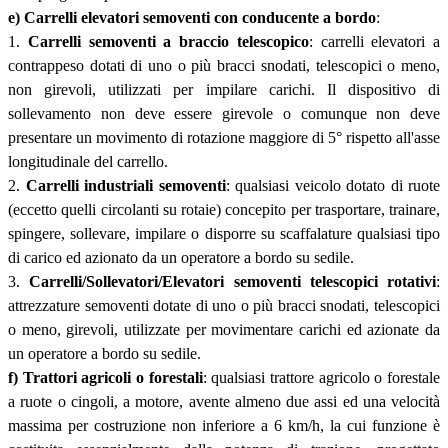
e) Carrelli elevatori semoventi con conducente a bordo
:
1.
Carrelli semoventi a braccio telescopico
: carrelli elevatori a
contrappeso dotati di uno o più bracci snodati, telescopici o meno,
non girevoli, utilizzati per impilare carichi. Il dispositivo di
sollevamento non deve essere girevole o comunque non deve
presentare un movimento di rotazione maggiore di 5° rispetto all'asse
longitudinale del carrello.
2.
Carrelli industriali semoventi
: qualsiasi veicolo dotato di ruote
(eccetto quelli circolanti su rotaie) concepito per trasportare, trainare,
spingere, sollevare, impilare o disporre su scaffalature qualsiasi tipo
di carico ed azionato da un operatore a bordo su sedile.
3.
Carrelli/Sollevatori/Elevatori semoventi telescopici rotativi
:
attrezzature semoventi dotate di uno o più bracci snodati, telescopici
o meno, girevoli, utilizzate per movimentare carichi ed azionate da
un operatore a bordo su sedile.
f) Trattori agricoli o forestali
: qualsiasi trattore agricolo o forestale
a ruote o cingoli, a motore, avente almeno due assi ed una velocità
massima per costruzione non inferiore a 6 km/h, la cui funzione è