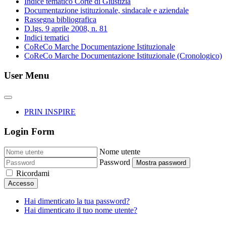
Indice tematico Corte di Giustizia
Documentazione istituzionale, sindacale e aziendale
Rassegna bibliografica
D.lgs. 9 aprile 2008, n. 81
Indici tematici
CoReCo Marche Documentazione Istituzionale
CoReCo Marche Documentazione Istituzionale (Cronologico)
User Menu
PRIN INSPIRE
Login Form
Nome utente
Password
Mostra password
Ricordami
Accesso
Hai dimenticato la tua password?
Hai dimenticato il tuo nome utente?