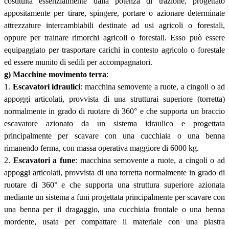
costituita essenzialmente dalla potenza di trazione, progettato
appositamente per tirare, spingere, portare o azionare determinate
attrezzature intercambiabili destinate ad usi agricoli o forestali,
oppure per trainare rimorchi agricoli o forestali. Esso può essere
equipaggiato per trasportare carichi in contesto agricolo o forestale
ed essere munito di sedili per accompagnatori.
g) Macchine movimento terra
:
1.
Escavatori idraulici
: macchina semovente a ruote, a cingoli o ad
appoggi articolati, provvista di una strutturai superiore (torretta)
normalmente in grado di ruotare di 360° e che supporta un braccio
escavatore azionato da un sistema idraulico e progettata
principalmente per scavare con una cucchiaia o una benna
rimanendo ferma, con massa operativa maggiore di 6000 kg.
2.
Escavatori a fune
: macchina semovente a ruote, a cingoli o ad
appoggi articolati, provvista di una torretta normalmente in grado di
ruotare di 360° e che supporta una struttura superiore azionata
mediante un sistema a funi progettata principalmente per scavare con
una benna per il dragaggio, una cucchiaia frontale o una benna
mordente, usata per compattare il materiale con una piastra