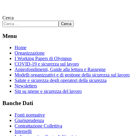
Cerca
Cerca
Menu
Home
Organizzazione
I Working Papers di Olympus
COVID-19 e sicurezza sul lavoro
Approfondimenti, Guide alla lettura e Rassegne
Modelli organizzativi e di gestione della sicurezza sul lavoro
Salute e sicurezza degli operatori della sicurezza
Newsletters
Siti su igiene e sicurezza del lavoro
Banche Dati
Fonti normative
Giurisprudenza
Contrattazione Collettiva
Interpelli