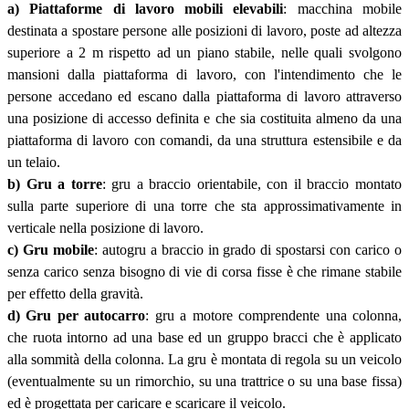
a) Piattaforme di lavoro mobili elevabili
: macchina mobile
destinata a spostare persone alle posizioni di lavoro, poste ad altezza
superiore a 2 m rispetto ad un piano stabile, nelle quali svolgono
mansioni dalla piattaforma di lavoro, con l'intendimento che le
persone accedano ed escano dalla piattaforma di lavoro attraverso
una posizione di accesso definita e che sia costituita almeno da una
piattaforma di lavoro con comandi, da una struttura estensibile e da
un telaio.
b) Gru a torre
: gru a braccio orientabile, con il braccio montato
sulla parte superiore di una torre che sta approssimativamente in
verticale nella posizione di lavoro.
c) Gru mobile
: autogru a braccio in grado di spostarsi con carico o
senza carico senza bisogno di vie di corsa fisse è che rimane stabile
per effetto della gravità.
d) Gru per autocarro
: gru a motore comprendente una colonna,
che ruota intorno ad una base ed un gruppo bracci che è applicato
alla sommità della colonna. La gru è montata di regola su un veicolo
(eventualmente su un rimorchio, su una trattrice o su una base fissa)
ed è progettata per caricare e scaricare il veicolo.