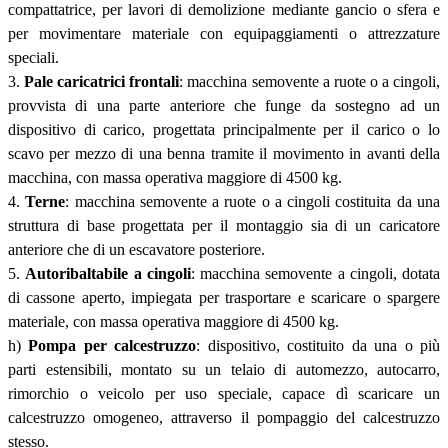
compattatrice, per lavori di demolizione mediante gancio o sfera e
per movimentare materiale con equipaggiamenti o attrezzature
speciali.
3.
Pale caricatrici frontali
: macchina semovente a ruote o a cingoli,
provvista di una parte anteriore che funge da sostegno ad un
dispositivo di carico, progettata principalmente per il carico o lo
scavo per mezzo di una benna tramite il movimento in avanti della
macchina, con massa operativa maggiore di 4500 kg.
4.
Terne
: macchina semovente a ruote o a cingoli costituita da una
struttura di base progettata per il montaggio sia di un caricatore
anteriore che di un escavatore posteriore.
5.
Autoribaltabile a cingoli
: macchina semovente a cingoli, dotata
di cassone aperto, impiegata per trasportare e scaricare o spargere
materiale, con massa operativa maggiore di 4500 kg.
h)
Pompa per calcestruzzo
: dispositivo, costituito da una o più
parti estensibili, montato su un telaio di automezzo, autocarro,
rimorchio o veicolo per uso speciale, capace dì scaricare un
calcestruzzo omogeneo, attraverso il pompaggio del calcestruzzo
stesso.