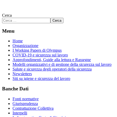
Cerca
Cerca
Menu
Home
Organizzazione
I Working Papers di Olympus
COVID-19 e sicurezza sul lavoro
Approfondimenti, Guide alla lettura e Rassegne
Modelli organizzativi e di gestione della sicurezza sul lavoro
Salute e sicurezza degli operatori della sicurezza
Newsletters
Siti su igiene e sicurezza del lavoro
Banche Dati
Fonti normative
Giurisprudenza
Contrattazione Collettiva
Interpelli