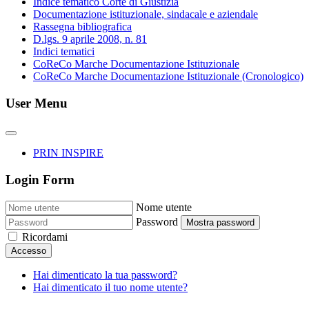
Indice tematico Corte di Giustizia
Documentazione istituzionale, sindacale e aziendale
Rassegna bibliografica
D.lgs. 9 aprile 2008, n. 81
Indici tematici
CoReCo Marche Documentazione Istituzionale
CoReCo Marche Documentazione Istituzionale (Cronologico)
User Menu
PRIN INSPIRE
Login Form
Nome utente
Password
Mostra password
Ricordami
Accesso
Hai dimenticato la tua password?
Hai dimenticato il tuo nome utente?