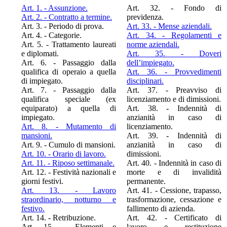
Art. 1. - Assunzione.
Art. 32. - Fondo di
Art. 2. - Contratto a termine.
previdenza.
Art. 3. - Periodo di prova.
Art. 33. - Mense aziendali.
Art. 4. - Categorie.
Art. 34. - Regolamenti e
Art. 5. - Trattamento laureati
norme aziendali.
e diplomati.
Art. 35. - Doveri
Art. 6. - Passaggio dalla
dell’impiegato.
qualifica di operaio a quella
Art. 36. - Provvedimenti
di impiegato.
disciplinari.
Art. 7. - Passaggio dalla
Art. 37. - Preavviso di
qualifica speciale (ex
licenziamento e di dimissioni.
equiparato) a quella di
Art. 38. - Indennità di
impiegato.
anzianità in caso di
Art. 8. - Mutamento di
licenziamento.
mansioni.
Art. 39. - Indennità di
Art. 9. - Cumulo di mansioni.
anzianità in caso di
Art. 10. - Orario di lavoro.
dimissioni.
Art. 11. - Riposo settimanale.
Art. 40. - Indennità in caso di
Art. 12. - Festività nazionali e
morte e di invalidità
giorni festivi.
permanente.
Art. 13. - Lavoro
Art. 41. - Cessione, trapasso,
straordinario, notturno e
trasformazione, cessazione e
festivo.
fallimento di azienda.
Art. 14. - Retribuzione.
Art. 42. - Certificato di
Art. 15. - Elementi e
lavoro e restituzione