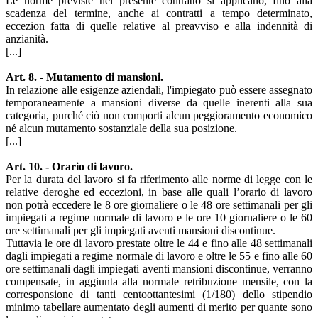
Le norme previste nel presente contratto si applicano, fino alla
scadenza del termine, anche ai contratti a tempo determinato,
eccezion fatta di quelle relative al preavviso e alla indennità di
anzianità.
[...]
Art. 8. - Mutamento di mansioni.
In relazione alle esigenze aziendali, l'impiegato può essere assegnato
temporaneamente a mansioni diverse da quelle inerenti alla sua
categoria, purché ciò non comporti alcun peggioramento economico
né alcun mutamento sostanziale della sua posizione.
[...]
Art. 10. - Orario di lavoro.
Per la durata del lavoro si fa riferimento alle norme di legge con le
relative deroghe ed eccezioni, in base alle quali l’orario di lavoro
non potrà eccedere le 8 ore giornaliere o le 48 ore settimanali per gli
impiegati a regime normale di lavoro e le ore 10 giornaliere o le 60
ore settimanali per gli impiegati aventi mansioni discontinue.
Tuttavia le ore di lavoro prestate oltre le 44 e fino alle 48 settimanali
dagli impiegati a regime normale di lavoro e oltre le 55 e fino alle 60
ore settimanali dagli impiegati aventi mansioni discontinue, verranno
compensate, in aggiunta alla normale retribuzione mensile, con la
corresponsione di tanti centoottantesimi (1/180) dello stipendio
minimo tabellare aumentato degli aumenti di merito per quante sono