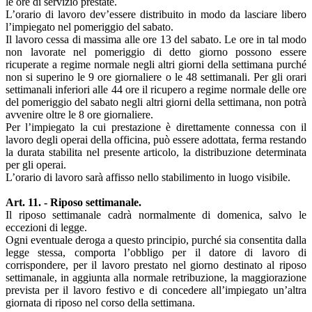
le ore di servizio prestate.
L’orario di lavoro dev’essere distribuito in modo da lasciare libero
l’impiegato nel pomeriggio del sabato.
Il lavoro cessa di massima alle ore 13 del sabato. Le ore in tal modo
non lavorate nel pomeriggio di detto giorno possono essere
ricuperate a regime normale negli altri giorni della settimana purché
non si superino le 9 ore giornaliere o le 48 settimanali. Per gli orari
settimanali inferiori alle 44 ore il ricupero a regime normale delle ore
del pomeriggio del sabato negli altri giorni della settimana, non potrà
avvenire oltre le 8 ore giornaliere.
Per l’impiegato la cui prestazione è direttamente connessa con il
lavoro degli operai della officina, può essere adottata, ferma restando
la durata stabilita nel presente articolo, la distribuzione determinata
per gli operai.
L’orario di lavoro sarà affisso nello stabilimento in luogo visibile.
Art. 11. - Riposo settimanale.
Il riposo settimanale cadrà normalmente di domenica, salvo le
eccezioni di legge.
Ogni eventuale deroga a questo principio, purché sia consentita dalla
legge stessa, comporta l’obbligo per il datore di lavoro di
corrispondere, per il lavoro prestato nel giorno destinato al riposo
settimanale, in aggiunta alla normale retribuzione, la maggiorazione
prevista per il lavoro festivo e di concedere all’impiegato un’altra
giornata di riposo nel corso della settimana.