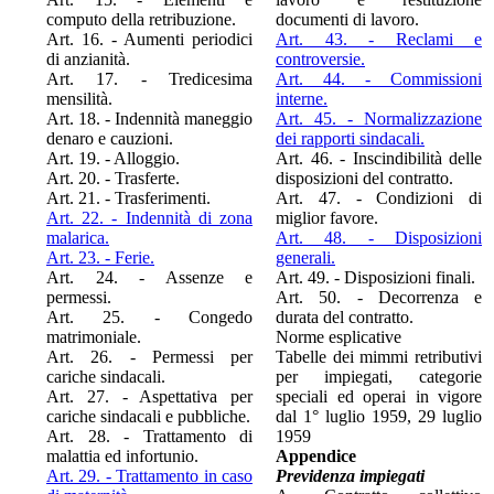
computo della retribuzione.
documenti di lavoro.
Art. 16. - Aumenti periodici
Art. 43. - Reclami e
di anzianità.
controversie.
Art. 17. - Tredicesima
Art. 44. - Commissioni
mensilità.
interne.
Art. 18. - Indennità maneggio
Art. 45. - Normalizzazione
denaro e cauzioni.
dei rapporti sindacali.
Art. 19. - Alloggio.
Art. 46. - Inscindibilità delle
Art. 20. - Trasferte.
disposizioni del contratto.
Art. 21. - Trasferimenti.
Art. 47. - Condizioni di
Art. 22. - Indennità di zona
miglior favore.
malarica.
Art. 48. - Disposizioni
Art. 23. - Ferie.
generali.
Art. 24. - Assenze e
Art. 49. - Disposizioni finali.
permessi.
Art. 50. - Decorrenza e
Art. 25. - Congedo
durata del contratto.
matrimoniale.
Norme esplicative
Art. 26. - Permessi per
Tabelle dei mimmi retributivi
cariche sindacali.
per impiegati, categorie
Art. 27. - Aspettativa per
speciali ed operai in vigore
cariche sindacali e pubbliche.
dal 1° luglio 1959, 29 luglio
Art. 28. - Trattamento di
1959
malattia ed infortunio.
Appendice
Art. 29. - Trattamento in caso
Previdenza impiegati