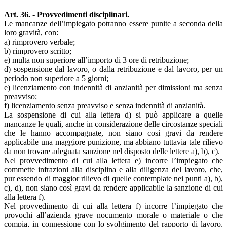
Art. 36. - Provvedimenti disciplinari.
Le mancanze dell’impiegato potranno essere punite a seconda della
loro gravità, con:
a) rimprovero verbale;
b) rimprovero scritto;
e) multa non superiore all’importo di 3 ore di retribuzione;
d) sospensione dal lavoro, o dalla retribuzione e dal lavoro, per un
periodo non superiore a 5 giorni;
e) licenziamento con indennità di anzianità per dimissioni ma senza
preavviso;
f) licenziamento senza preavviso e senza indennità di anzianità.
La sospensione di cui alla lettera d) si può applicare a quelle
mancanze le quali, anche in considerazione delle circostanze speciali
che le hanno accompagnate, non siano così gravi da rendere
applicabile una maggiore punizione, ma abbiano tuttavia tale rilievo
da non trovare adeguata sanzione nel disposto delle lettere a), b), c).
Nel provvedimento di cui alla lettera e) incorre l’impiegato che
commette infrazioni alla disciplina e alla diligenza del lavoro, che,
pur essendo di maggior rilievo di quelle contemplate nei punti a), b),
c), d), non siano così gravi da rendere applicabile la sanzione di cui
alla lettera f).
Nel provvedimento di cui alla lettera f) incorre l’impiegato che
provochi all’azienda grave nocumento morale o materiale o che
compia, in connessione con lo svolgimento del rapporto di lavoro,