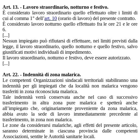
Art. 13. - Lavoro straordinario, notturno e festivo.
È considerato lavoro straordinario quello effettuato oltre i limiti di
cui al comma 1° dell’
art. 10
(orario di lavoro) del presente contratto.
È considerato lavoro notturno quello effettuato fra le ore 21 e le ore
6.
[...]
Nessun impiegato può rifiutarsi di effettuare, nei limiti previsti dalla
legge, il lavoro straordinario, quello notturno e quello festivo, salvo
giustificati motivi individuali di impedimento.
Il lavoro straordinario, notturno e festivo, deve essere autorizzato.
[...]
Art. 22. - Indennità di zona malarica.
Le competenti Organizzazioni sindacali territoriali stabiliranno una
indennità per gli impiegati che da località non malarica vengono
trasferiti in zona riconosciuta malarica.
Tale indennità verrà conservata anche nel caso di successivo
trasferimento in altra zona pure malarica e spetterà anche
all’impiegato che, originariamente proveniente da zona malarica,
abbia avuto la sede di lavoro immediatamente precedente al
trasferimento, in zona non malarica.
Le zone da considerarsi malariche, agli effetti del presente articolo,
saranno determinate in ciascuna provincia dalle competenti
Associazioni, sentite le Autorità sanitarie locali.