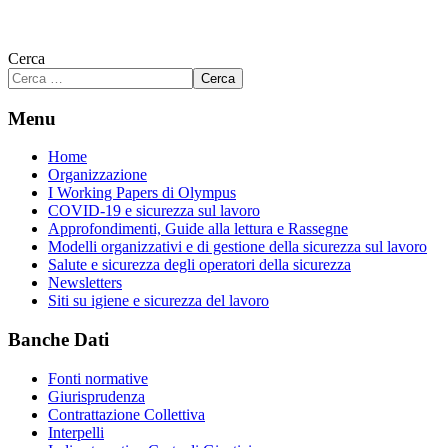
Cerca
Cerca
Menu
Home
Organizzazione
I Working Papers di Olympus
COVID-19 e sicurezza sul lavoro
Approfondimenti, Guide alla lettura e Rassegne
Modelli organizzativi e di gestione della sicurezza sul lavoro
Salute e sicurezza degli operatori della sicurezza
Newsletters
Siti su igiene e sicurezza del lavoro
Banche Dati
Fonti normative
Giurisprudenza
Contrattazione Collettiva
Interpelli