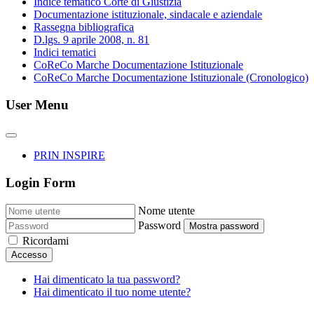
Indice tematico Corte di Giustizia
Documentazione istituzionale, sindacale e aziendale
Rassegna bibliografica
D.lgs. 9 aprile 2008, n. 81
Indici tematici
CoReCo Marche Documentazione Istituzionale
CoReCo Marche Documentazione Istituzionale (Cronologico)
User Menu
PRIN INSPIRE
Login Form
Nome utente
Password
Mostra password
Ricordami
Accesso
Hai dimenticato la tua password?
Hai dimenticato il tuo nome utente?