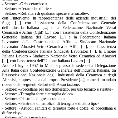
- Settore: «Grès ceramico »
- Settore: «Ceramiche d’arte »
- Settore: «Refrattari di qualsiasi specie e terracotte»;
con l’intervento, in rappresentanza delle aziende industriali, dei
Sigg. [...] con l’assistenza della Confederazione Generale
dell’industria Italiana [...] e la Federazione Nazionale Vetrai
Ceramisti e Affini (Cgil) [...], con l’assistenza della Confederazione
Generale Italiana del Lavoro [...] e la Federazione Italiana
Lavoratori delle Costruzioni ed Affini - Sindacato Nazionale
Lavoratori Abrasivi Vetro Ceramica ed Affini [...], con l’assistenza
della Confederazione Italiana Sindacati Lavoratori [...], la Unione
Italiana Lavoro - Sindacato Nazionale Vetro Ceramica ed Abrasivi
[...], con l’assistenza dell’Unione Italiana Lavoro [...]
Addì 31 luglio 1957 in Milano, presso la sede della Delegazione
Alta Italia della Confederazione Generale dell’industria Italiana, tra
l’Associazione Nazionale degli Industriali della Ceramica e degli
Abrasivi, rappresentata dal proprio Presidente [...], come da mandato
ricevuto dai seguenti Settori dell’Associazione:
- Settore: «Porcellane per uso domestico, per uso tecnico e steatite»
- Settore: «Terraglia forte e terraglia dolce»
- Settore: «Piastrelle di grès ceramico»
- Settore: «Piastrelle di maiolica, di terraglia e di altro tipo»
- Settore: «Articoli sanitari di terraglia forte e dolce, di porcellana e
di fire clay»
- Settore: «Grès ceramico»