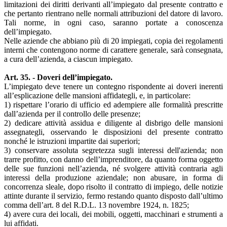
limitazioni dei diritti derivanti all’impiegato dal presente contratto e
che pertanto rientrano nelle normali attribuzioni del datore di lavoro.
Tali norme, in ogni caso, saranno portate a conoscenza
dell’impiegato.
Nelle aziende che abbiano più di 20 impiegati, copia dei regolamenti
interni che contengono norme di carattere generale, sarà consegnata,
a cura dell’azienda, a ciascun impiegato.
Art. 35. - Doveri dell’impiegato.
L’impiegato deve tenere un contegno rispondente ai doveri inerenti
all’esplicazione delle mansioni affidategli, e, in particolare:
1) rispettare l’orario di ufficio ed adempiere alle formalità prescritte
dall’azienda per il controllo delle presenze;
2) dedicare attività assidua e diligente al disbrigo delle mansioni
assegnategli, osservando le disposizioni del presente contratto
nonché le istruzioni impartite dai superiori;
3) conservare assoluta segretezza sugli interessi dell'azienda; non
trarre profitto, con danno dell’imprenditore, da quanto forma oggetto
delle sue funzioni nell’azienda, né svolgere attività contraria agli
interessi della produzione aziendale; non abusare, in forma di
concorrenza sleale, dopo risolto il contratto di impiego, delle notizie
attinte durante il servizio, fermo restando quanto disposto dall’ultimo
comma dell’art. 8 del R.D.L. 13 novembre 1924, n. 1825;
4) avere cura dei locali, dei mobili, oggetti, macchinari e strumenti a
lui affidati.