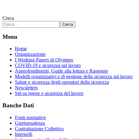
Cerca
Cerca
Menu
Home
Organizzazione
I Working Papers di Olympus
COVID-19 e sicurezza sul lavoro
Approfondimenti, Guide alla lettura e Rassegne
Modelli organizzativi e di gestione della sicurezza sul lavoro
Salute e sicurezza degli operatori della sicurezza
Newsletters
Siti su igiene e sicurezza del lavoro
Banche Dati
Fonti normative
Giurisprudenza
Contrattazione Collettiva
Interpelli