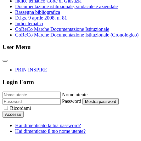
Indice tematico Corte di Giustizia
Documentazione istituzionale, sindacale e aziendale
Rassegna bibliografica
D.lgs. 9 aprile 2008, n. 81
Indici tematici
CoReCo Marche Documentazione Istituzionale
CoReCo Marche Documentazione Istituzionale (Cronologico)
User Menu
PRIN INSPIRE
Login Form
Nome utente
Password
Mostra password
Ricordami
Accesso
Hai dimenticato la tua password?
Hai dimenticato il tuo nome utente?