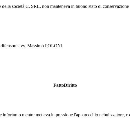
 della società C. SRL, non manteneva in buono stato di conservazione ed 
l difensore avv. Massimo POLONI
FattoDiritto
e infortunio mentre metteva in pressione l'apparecchio nebulizzatore, c.d