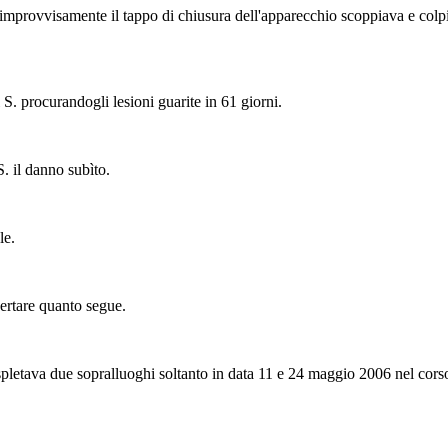
improvvisamente il tappo di chiusura dell'apparecchio scoppiava e colpiva
 S. procurandogli lesioni guarite in 61 giorni.
S. il danno subìto.
le.
certare quanto segue.
tava due sopralluoghi soltanto in data 11 e 24 maggio 2006 nel corso de