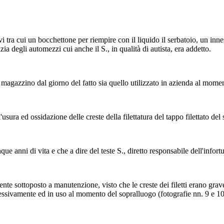
vi tra cui un bocchettone per riempire con il liquido il serbatoio, un innes
zia degli automezzi cui anche il S., in qualità di autista, era addetto.
 magazzino dal giorno del fatto sia quello utilizzato in azienda al mome
'usura ed ossidazione delle creste della filettatura del tappo filettato d
 anni di vita e che a dire del teste S., diretto responsabile dell'infortu
nte sottoposto a manutenzione, visto che le creste dei filetti erano gra
uccessivamente ed in uso al momento del sopralluogo (fotografie nn. 9 e 10