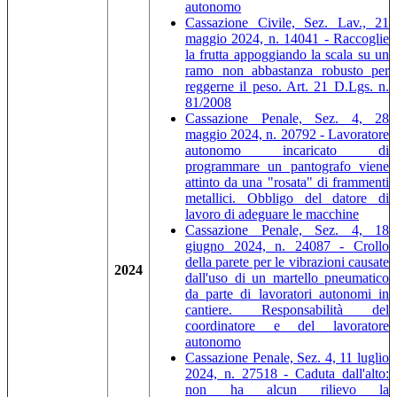
autonomo
Cassazione Civile, Sez. Lav., 21
maggio 2024, n. 14041 - Raccoglie
la frutta appoggiando la scala su un
ramo non abbastanza robusto per
reggerne il peso. Art. 21 D.Lgs. n.
81/2008
Cassazione Penale, Sez. 4, 28
maggio 2024, n. 20792 - Lavoratore
autonomo incaricato di
programmare un pantografo viene
attinto da una "rosata" di frammenti
metallici. Obbligo del datore di
lavoro di adeguare le macchine
Cassazione Penale, Sez. 4, 18
giugno 2024, n. 24087 - Crollo
della parete per le vibrazioni causate
2024
dall'uso di un martello pneumatico
da parte di lavoratori autonomi in
cantiere. Responsabilità del
coordinatore e del lavoratore
autonomo
Cassazione Penale, Sez. 4, 11 luglio
2024, n. 27518 - Caduta dall'alto:
non ha alcun rilievo la