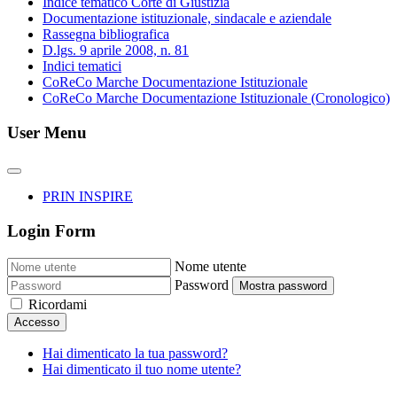
Indice tematico Corte di Giustizia
Documentazione istituzionale, sindacale e aziendale
Rassegna bibliografica
D.lgs. 9 aprile 2008, n. 81
Indici tematici
CoReCo Marche Documentazione Istituzionale
CoReCo Marche Documentazione Istituzionale (Cronologico)
User Menu
PRIN INSPIRE
Login Form
Nome utente
Password
Mostra password
Ricordami
Accesso
Hai dimenticato la tua password?
Hai dimenticato il tuo nome utente?