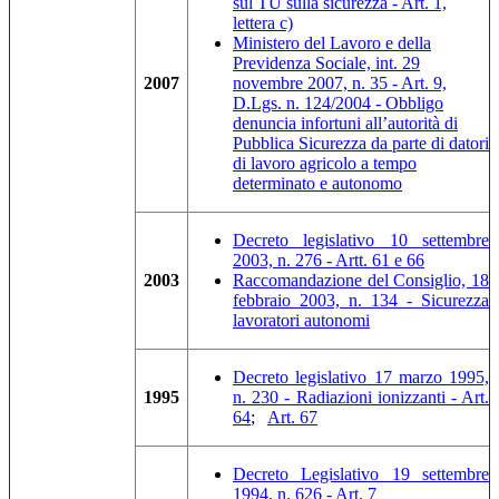
sul TU sulla sicurezza - Art. 1,
lettera c)
Ministero del Lavoro e della
Previdenza Sociale, int. 29
2007
novembre 2007, n. 35 - Art. 9,
D.Lgs. n. 124/2004 - Obbligo
denuncia infortuni all’autorità di
Pubblica Sicurezza da parte di datori
di lavoro agricolo a tempo
determinato e autonomo
Decreto legislativo 10 settembre
2003, n. 276 - Artt. 61 e 66
2003
Raccomandazione del Consiglio, 18
febbraio 2003, n. 134 - Sicurezza
lavoratori autonomi
Decreto legislativo 17 marzo 1995,
1995
n. 230 - Radiazioni ionizzanti - Art.
64
;
Art. 67
Decreto Legislativo 19 settembre
1994, n. 626 - Art. 7