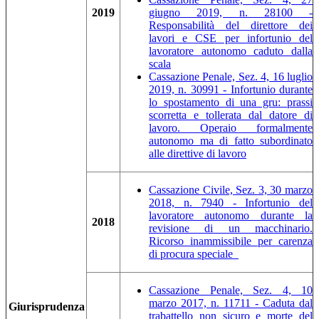
2019
giugno 2019, n. 28100 -
Responsabilità del direttore dei
lavori e CSE per infortunio del
lavoratore autonomo caduto dalla
scala
Cassazione Penale, Sez. 4, 16 luglio
2019, n. 30991 - Infortunio durante
lo spostamento di una gru: prassi
scorretta e tollerata dal datore di
lavoro. Operaio formalmente
autonomo ma di fatto subordinato
alle direttive di lavoro
Cassazione Civile, Sez. 3, 30 marzo
2018, n. 7940 - Infortunio del
lavoratore autonomo durante la
2018
revisione di un macchinario.
Ricorso inammissibile per carenza
di procura speciale
Cassazione Penale, Sez. 4, 10
marzo 2017, n. 11711 - Caduta dal
Giurisprudenza
trabattello non sicuro e morte del