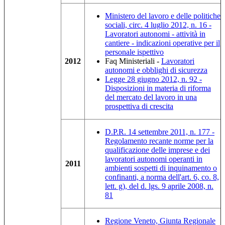
Ministero del lavoro e delle politiche
sociali, circ. 4 luglio 2012, n. 16 -
Lavoratori autonomi - attività in
cantiere - indicazioni operative per il
personale ispettivo
2012
Faq Ministeriali -
Lavoratori
autonomi e obblighi di sicurezza
Legge 28 giugno 2012, n. 92 -
Disposizioni in materia di riforma
del mercato del lavoro in una
prospettiva di crescita
D.P.R. 14 settembre 2011, n. 177 -
Regolamento recante norme per la
qualificazione delle imprese e dei
lavoratori autonomi operanti in
2011
ambienti sospetti di inquinamento o
confinanti, a norma dell'art. 6, co. 8,
lett. g), del d. lgs. 9 aprile 2008, n.
81
Regione Veneto, Giunta Regionale