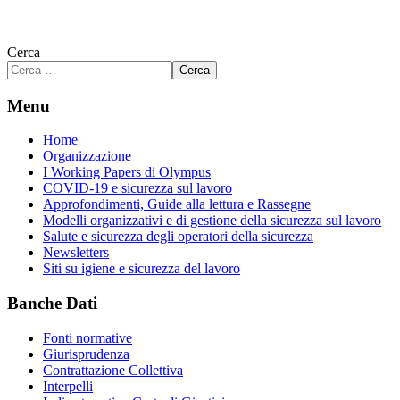
Cerca
Cerca
Menu
Home
Organizzazione
I Working Papers di Olympus
COVID-19 e sicurezza sul lavoro
Approfondimenti, Guide alla lettura e Rassegne
Modelli organizzativi e di gestione della sicurezza sul lavoro
Salute e sicurezza degli operatori della sicurezza
Newsletters
Siti su igiene e sicurezza del lavoro
Banche Dati
Fonti normative
Giurisprudenza
Contrattazione Collettiva
Interpelli