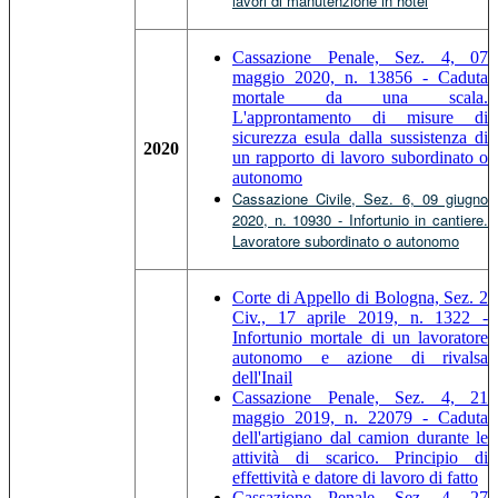
lavori di manutenzione in hotel
Cassazione Penale, Sez. 4, 07
maggio 2020, n. 13856 - Caduta
mortale da una scala.
L'approntamento di misure di
sicurezza esula dalla sussistenza di
2020
un rapporto di lavoro subordinato o
autonomo
Cassazione Civile, Sez. 6, 09 giugno
2020, n. 10930 - Infortunio in cantiere.
Lavoratore subordinato o autonomo
Corte di Appello di Bologna, Sez. 2
Civ., 17 aprile 2019, n. 1322 -
Infortunio mortale di un lavoratore
autonomo e azione di rivalsa
dell'Inail
Cassazione Penale, Sez. 4, 21
maggio 2019, n. 22079 - Caduta
dell'artigiano dal camion durante le
attività di scarico. Principio di
effettività e datore di lavoro di fatto
Cassazione Penale, Sez. 4, 27