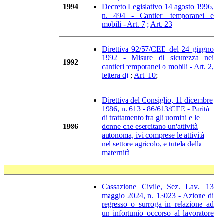
1994
Decreto Legislativo 14 agosto 1996,
n. 494 - Cantieri temporanei e
mobili - Art. 7
;
Art. 23
Direttiva 92/57/CEE del 24 giugno
1992 - Misure di sicurezza nei
1992
cantieri temporanei o mobili - Art. 2,
lettera d)
;
Art. 10
;
Direttiva del Consiglio, 11 dicembre
1986, n. 613 - 86/613/CEE - Parità
di trattamento fra gli uomini e le
1986
donne che esercitano un'attività
autonoma, ivi comprese le attività
nel settore agricolo, e tutela della
maternità
Cassazione Civile, Sez. Lav., 13
maggio 2024, n. 13023 - Azione di
regresso o surroga in relazione ad
un infortunio occorso al lavoratore