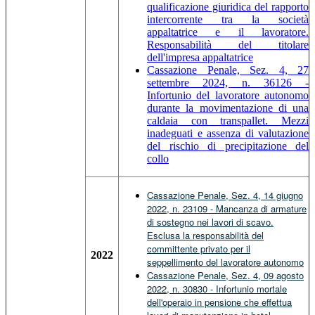
qualificazione giuridica del rapporto
intercorrente tra la società
appaltatrice e il lavoratore.
Responsabilità del titolare
dell'impresa appaltatrice
Cassazione Penale, Sez. 4, 27
settembre 2024, n. 36126 -
Infortunio del lavoratore autonomo
durante la movimentazione di una
caldaia con transpallet. Mezzi
inadeguati e assenza di valutazione
del rischio di precipitazione del
collo
Cassazione Penale, Sez. 4, 14 giugno
2022, n. 23109 - Mancanza di armature
di sostegno nei lavori di scavo.
Esclusa la responsabilità del
committente privato per il
2022
seppellimento del lavoratore autonomo
Cassazione Penale, Sez. 4, 09 agosto
2022, n. 30830 - Infortunio mortale
dell'operaio in pensione che effettua