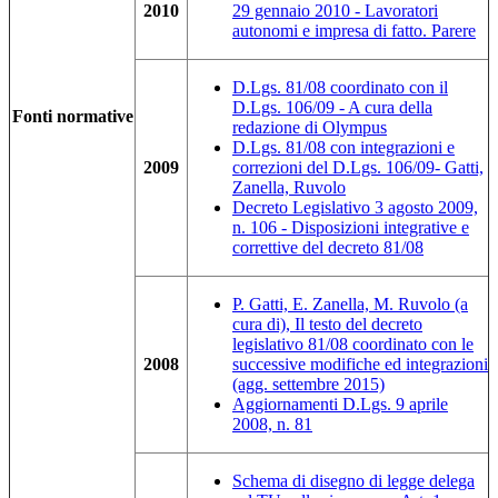
2010
29 gennaio 2010 - Lavoratori
autonomi e impresa di fatto. Parere
D.Lgs. 81/08 coordinato con il
D.Lgs. 106/09 - A cura della
Fonti normative
redazione di Olympus
D.Lgs. 81/08 con integrazioni e
2009
correzioni del D.Lgs. 106/09- Gatti,
Zanella, Ruvolo
Decreto Legislativo 3 agosto 2009,
n. 106 - Disposizioni integrative e
correttive del decreto 81/08
P. Gatti, E. Zanella, M. Ruvolo (a
cura di), Il testo del decreto
legislativo 81/08 coordinato con le
2008
successive modifiche ed integrazioni
(agg. settembre 2015)
Aggiornamenti D.Lgs. 9 aprile
2008, n. 81
Schema di disegno di legge delega