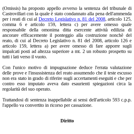
(Omissis) ha proposto appello avverso la sentenza del tribunale di
Castrovillari con la quale è stato condannato alla pena dell'ammenda
per i reati di cui al
Decreto Legislativo n. 81 del 2008
, articolo 125,
comma 6 e articolo 159, lettera c) per avere omesso quale
responsabile della omonima ditta esercente attività edilizia di
ancorare efficacemente il ponteggio alla costruzione nonchè del
reato, di cui al Decreto Legislativo n. 81 del 2008, articolo 126 e
articolo 159, lettera a) per avere omesso di fare apporre sugli
impalcati posti ad altezza superiore a mt. 2 un robusto prospetto su
tutti i lati verso il vuoto.
Con l'unico motivo di impugnazione deduce l'errata valutazione
delle prove e l'insussistenza del reato assumendo che il teste escusso
non era stato in grado di riferire sugli accertamenti eseguiti e che per
contro esso imputato aveva dato esaurienti spiegazioni circa la
regolarità del suo operato.
Trattandosi di sentenza inappellabile ai sensi dell'articolo 593 c.p.p.
l'appello va convertito in ricorso per cassazione.
Diritto