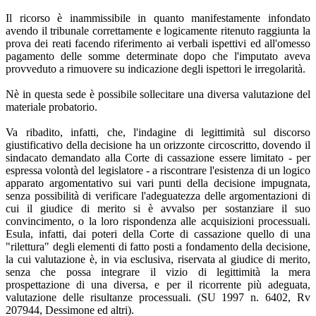
Il ricorso è inammissibile in quanto manifestamente infondato
avendo il tribunale correttamente e logicamente ritenuto raggiunta la
prova dei reati facendo riferimento ai verbali ispettivi ed all'omesso
pagamento delle somme determinate dopo che l'imputato aveva
provveduto a rimuovere su indicazione degli ispettori le irregolarità.
Nè in questa sede è possibile sollecitare una diversa valutazione del
materiale probatorio.
Va ribadito, infatti, che, l'indagine di legittimità sul discorso
giustificativo della decisione ha un orizzonte circoscritto, dovendo il
sindacato demandato alla Corte di cassazione essere limitato - per
espressa volontà del legislatore - a riscontrare l'esistenza di un logico
apparato argomentativo sui vari punti della decisione impugnata,
senza possibilità di verificare l'adeguatezza delle argomentazioni di
cui il giudice di merito si è avvalso per sostanziare il suo
convincimento, o la loro rispondenza alle acquisizioni processuali.
Esula, infatti, dai poteri della Corte di cassazione quello di una
"rilettura" degli elementi di fatto posti a fondamento della decisione,
la cui valutazione è, in via esclusiva, riservata al giudice di merito,
senza che possa integrare il vizio di legittimità la mera
prospettazione di una diversa, e per il ricorrente più adeguata,
valutazione delle risultanze processuali. (SU 1997 n. 6402, Rv
207944, Dessimone ed altri).