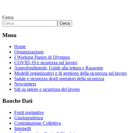
Cerca
Cerca
Menu
Home
Organizzazione
I Working Papers di Olympus
COVID-19 e sicurezza sul lavoro
Approfondimenti, Guide alla lettura e Rassegne
Modelli organizzativi e di gestione della sicurezza sul lavoro
Salute e sicurezza degli operatori della sicurezza
Newsletters
Siti su igiene e sicurezza del lavoro
Banche Dati
Fonti normative
Giurisprudenza
Contrattazione Collettiva
Interpelli