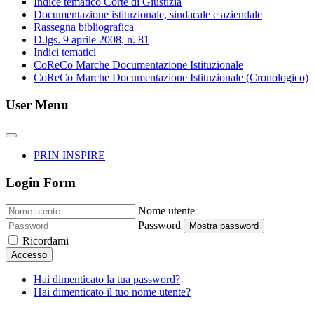
Indice tematico Corte di Giustizia
Documentazione istituzionale, sindacale e aziendale
Rassegna bibliografica
D.lgs. 9 aprile 2008, n. 81
Indici tematici
CoReCo Marche Documentazione Istituzionale
CoReCo Marche Documentazione Istituzionale (Cronologico)
User Menu
PRIN INSPIRE
Login Form
Nome utente
Password
Mostra password
Ricordami
Accesso
Hai dimenticato la tua password?
Hai dimenticato il tuo nome utente?