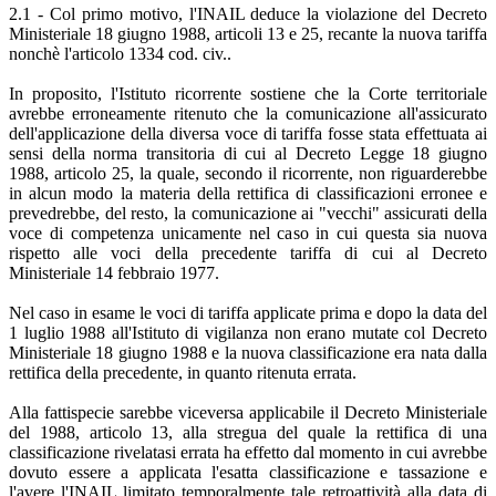
2.1 - Col primo motivo, l'INAIL deduce la violazione del Decreto
Ministeriale 18 giugno 1988, articoli 13 e 25, recante la nuova tariffa
nonchè l'articolo 1334 cod. civ..
In proposito, l'Istituto ricorrente sostiene che la Corte territoriale
avrebbe erroneamente ritenuto che la comunicazione all'assicurato
dell'applicazione della diversa voce di tariffa fosse stata effettuata ai
sensi della norma transitoria di cui al Decreto Legge 18 giugno
1988, articolo 25, la quale, secondo il ricorrente, non riguarderebbe
in alcun modo la materia della rettifica di classificazioni erronee e
prevedrebbe, del resto, la comunicazione ai "vecchi" assicurati della
voce di competenza unicamente nel caso in cui questa sia nuova
rispetto alle voci della precedente tariffa di cui al Decreto
Ministeriale 14 febbraio 1977.
Nel caso in esame le voci di tariffa applicate prima e dopo la data del
1 luglio 1988 all'Istituto di vigilanza non erano mutate col Decreto
Ministeriale 18 giugno 1988 e la nuova classificazione era nata dalla
rettifica della precedente, in quanto ritenuta errata.
Alla fattispecie sarebbe viceversa applicabile il Decreto Ministeriale
del 1988, articolo 13, alla stregua del quale la rettifica di una
classificazione rivelatasi errata ha effetto dal momento in cui avrebbe
dovuto essere a applicata l'esatta classificazione e tassazione e
l'avere l'INAIL limitato temporalmente tale retroattività alla data di