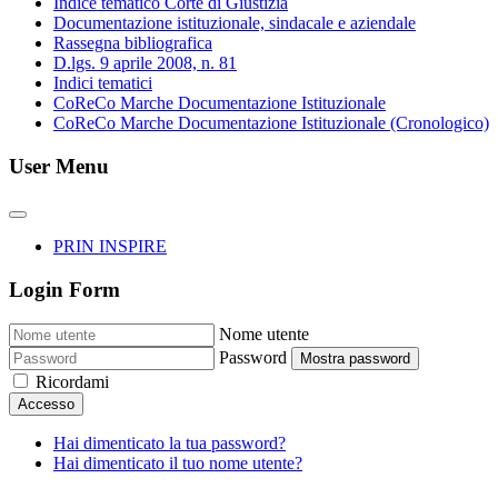
Indice tematico Corte di Giustizia
Documentazione istituzionale, sindacale e aziendale
Rassegna bibliografica
D.lgs. 9 aprile 2008, n. 81
Indici tematici
CoReCo Marche Documentazione Istituzionale
CoReCo Marche Documentazione Istituzionale (Cronologico)
User Menu
PRIN INSPIRE
Login Form
Nome utente
Password
Mostra password
Ricordami
Accesso
Hai dimenticato la tua password?
Hai dimenticato il tuo nome utente?