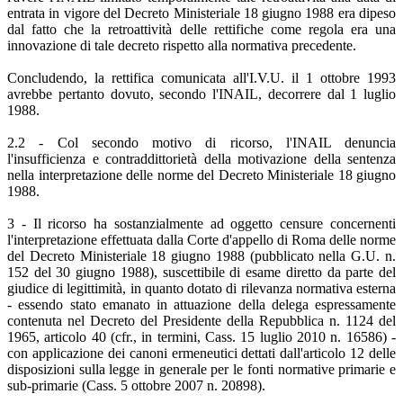
entrata in vigore del Decreto Ministeriale 18 giugno 1988 era dipeso
dal fatto che la retroattività delle rettifiche come regola era una
innovazione di tale decreto rispetto alla normativa precedente.
Concludendo, la rettifica comunicata all'I.V.U. il 1 ottobre 1993
avrebbe pertanto dovuto, secondo l'INAIL, decorrere dal 1 luglio
1988.
2.2 - Col secondo motivo di ricorso, l'INAIL denuncia
l'insufficienza e contraddittorietà della motivazione della sentenza
nella interpretazione delle norme del Decreto Ministeriale 18 giugno
1988.
3 - Il ricorso ha sostanzialmente ad oggetto censure concernenti
l'interpretazione effettuata dalla Corte d'appello di Roma delle norme
del Decreto Ministeriale 18 giugno 1988 (pubblicato nella G.U. n.
152 del 30 giugno 1988), suscettibile di esame diretto da parte del
giudice di legittimità, in quanto dotato di rilevanza normativa esterna
- essendo stato emanato in attuazione della delega espressamente
contenuta nel Decreto del Presidente della Repubblica n. 1124 del
1965, articolo 40 (cfr., in termini, Cass. 15 luglio 2010 n. 16586) -
con applicazione dei canoni ermeneutici dettati dall'articolo 12 delle
disposizioni sulla legge in generale per le fonti normative primarie e
sub-primarie (Cass. 5 ottobre 2007 n. 20898).