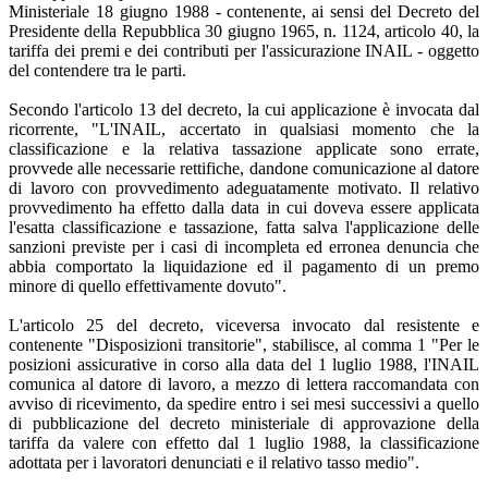
Ministeriale 18 giugno 1988 - contenente, ai sensi del Decreto del
Presidente della Repubblica 30 giugno 1965, n. 1124, articolo 40, la
tariffa dei premi e dei contributi per l'assicurazione INAIL - oggetto
del contendere tra le parti.
Secondo l'articolo 13 del decreto, la cui applicazione è invocata dal
ricorrente, "L'INAIL, accertato in qualsiasi momento che la
classificazione e la relativa tassazione applicate sono errate,
provvede alle necessarie rettifiche, dandone comunicazione al datore
di lavoro con provvedimento adeguatamente motivato. Il relativo
provvedimento ha effetto dalla data in cui doveva essere applicata
l'esatta classificazione e tassazione, fatta salva l'applicazione delle
sanzioni previste per i casi di incompleta ed erronea denuncia che
abbia comportato la liquidazione ed il pagamento di un premo
minore di quello effettivamente dovuto".
L'articolo 25 del decreto, viceversa invocato dal resistente e
contenente "Disposizioni transitorie", stabilisce, al comma 1 "Per le
posizioni assicurative in corso alla data del 1 luglio 1988, l'INAIL
comunica al datore di lavoro, a mezzo di lettera raccomandata con
avviso di ricevimento, da spedire entro i sei mesi successivi a quello
di pubblicazione del decreto ministeriale di approvazione della
tariffa da valere con effetto dal 1 luglio 1988, la classificazione
adottata per i lavoratori denunciati e il relativo tasso medio".