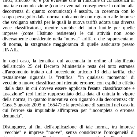
1965, articolo 40, è poi evidente che la funzione di conoscenza di
una tale comunicazione (con le eventuali conseguenze in ordine alla
decorrenza di quanto comunicato) è assolta, in coerenza con lo
scopo perseguito dalla norma, unicamente con riguardo alle imprese
che svolgano attività per le quali la nuova tariffa adotta una diversa
voce classificatoria, mentre sarebbe del tutto inutile per quelle
imprese (come l'Istituto resistente) le cui attività non sono
diversamente considerate nella "nuova" tariffa e che rappresentano,
di norma, la stragrande maggioranza di quelle assicurate presso
l'INAIL.
In ogni caso, la tematica qui accennata in ordine al significato
dell'articolo 25 del Decreto Ministeriale resta del tutto estranea
all'argomento trattato dal precedente articolo 13 della tariffa, che
testualmente riguarda la "rettifica" "in qualsiasi momento" di
vecchie o nuove classificazioni ritenute erronee, con esplicito effetto
"dalla data in cui doveva essere applicata l'esatta classificazione e
tassazione" (col limite rappresentato della data di entrata in vigore
della norma, in quanto innovativa con riguardo alla decorrenza: cfr.
Cass. 5 agosto 2005 n. 16547) e la previsione di sanzioni nel caso in
cui l'errore sia imputabile all'impresa per "incompleta o erronea
denuncia".
Distinguere, ai fini dell'applicazione di tale norma, tra imprese
"vecchie" e imprese "nuove", senza considerare l'omogeneità di