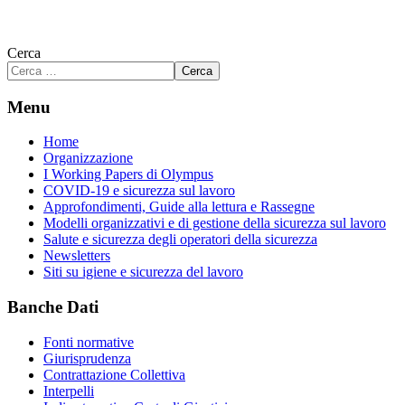
Cerca
Cerca
Menu
Home
Organizzazione
I Working Papers di Olympus
COVID-19 e sicurezza sul lavoro
Approfondimenti, Guide alla lettura e Rassegne
Modelli organizzativi e di gestione della sicurezza sul lavoro
Salute e sicurezza degli operatori della sicurezza
Newsletters
Siti su igiene e sicurezza del lavoro
Banche Dati
Fonti normative
Giurisprudenza
Contrattazione Collettiva
Interpelli