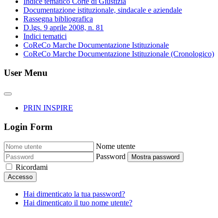
Indice tematico Corte di Giustizia
Documentazione istituzionale, sindacale e aziendale
Rassegna bibliografica
D.lgs. 9 aprile 2008, n. 81
Indici tematici
CoReCo Marche Documentazione Istituzionale
CoReCo Marche Documentazione Istituzionale (Cronologico)
User Menu
PRIN INSPIRE
Login Form
Nome utente
Password
Mostra password
Ricordami
Accesso
Hai dimenticato la tua password?
Hai dimenticato il tuo nome utente?