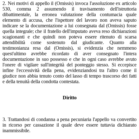
2. Nei motivi di appello il (Omissis) invoca l'assoluzione ex articolo
530, comma 2 assumendo il travisamento dell'istruttoria
dibattimentale, la erronea valutazione della contumacia quale
elemento di accusa, che l'ispettore del lavoro non aveva saputo
indicare se la documentazione a lui consegnata dal (Omissis) fosse
quella integrale; che il fratello dell'imputato aveva reso dichiarazioni
scagionanti e che quindi non poteva essere ritenuto di scarsa
attendibilità come sostenuto dal giudicante. Quanto alla
testimonianza resa dal (Omissis), si evidenzia che nemmeno
quest'ultimo avrebbe ricordato di aver consegnato l'intera
documentazione in suo possesso e che in ogni caso avrebbe avuto
l'onere di vigilare sull'integrità del ponteggio stesso. Si eccepisce
infine l'eccessività della pena, evidenziandosi tra l'altro come il
giudice non abbia tenuto conto del lasso di tempo trascorso dei fatti
e della tenuità della condotta contestata.
Diritto
3. Trattandosi di condanna a pena pecuniaria l'appello va convertito
in ricorso per cassazione il quale deve essere tuttavia dichiarato
inammissibile.