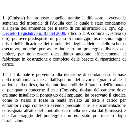
1. (Omissis) ha proposto appello, tramite il difensore, avverso la
sentenza del tribunale di l'Aquila con la quale è stato condannato
alla pena dell'ammenda per il reato di cui all'articolo 81 cpv. c.p.,
Decreto Legislativo n. 81 del 2008
, articolo 159, comma 1, lettera c)
e b), per aver predisposto un piano di montaggio, uso e smontaggio
privo dell'indicazione dei nominativi degli addetti e dello schema
esecutivo, nonchè per avere indicato un ponteggio diverso ed,
inoltre, per non essere quest'ultimo ancorato efficacemente al
fabbricato in costruzione e completo delle basette di ripartizione di
carico.
1.1 Il tribunale è pervenuto alla decisione di condanna sulla base
della testimonianza resa dall'ispettore del lavoro. Quanto ai testi
addotti dalla difesa, ha ritenuto inattendibile il fratello dell'imputato
e, per quanto concerne il teste (Omissis), titolare del cantiere dove
era stato installato il ponteggio dell'imputato, ha osservato il giudice
come lo stesso si fosse in realtà rivelato un teste a carico per
entrambi i capi contestati avendo precisato che la documentazione
consegnata all'atto del controllo era quella ricevuta dal (Omissis) e
che l'ancoraggio del ponteggio non era stato poi toccato dopo
l'istallazione.