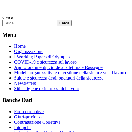
Cerca
Cerca
Menu
Home
Organizzazione
I Working Papers di Olympus
COVID-19 e sicurezza sul lavoro
Approfondimenti, Guide alla lettura e Rassegne
Modelli organizzativi e di gestione della sicurezza sul lavoro
Salute e sicurezza degli operatori della sicurezza
Newsletters
Siti su igiene e sicurezza del lavoro
Banche Dati
Fonti normative
Giurisprudenza
Contrattazione Collettiva
Interpelli