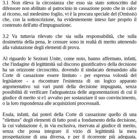
3.1 Non rileva la circostanza che esso sia stato sottoscritto dal
difensore non abilitato al patrocinio in cassazione posto che in calce
al ricorso, sul medesimo foglio, vi è la procura speciale del (Omissis)
che, con la sottoscrizione, ha evidentemente inteso fare proprio il
contenuto dell'atto d'impugnazione.
3.2 Va tuttavia rilevato che sia sulla responsabilità, che sulla
dosimetria della pena, le censure sono in realtà di merito attenendo
alla valutazione degli elementi di prova.
Al riguardo le Sezioni Unite, come noto, hanno affermato, infatti,
che l'indagine di legittimità sul discorso giustificativo della decisione
ha un orizzonte circoscritto, dovendo il sindacato demandato alla
Corte di cassazione essere limitato - per espressa volontà del
legislatore - a riscontrare l'esistenza di un logico apparato
argomentativo sui vari punti della decisione impugnata, senza
possibilità di verificare l'adeguatezza delle argomentazioni di cui il
giudice di merito si e1 avvalso per sostanziare il suo convincimento,
o la loro rispondenza alle acquisizioni processuali.
Esula, infatti, dai poteri della Corte di cassazione quello di una
"rilettura" degli elementi di fatto posti a fondamento della decisione,
la cui valutazione è, in via esclusiva, riservata al giudice di merito,
senza che possa integrare il vizio di legittimità la mera
prospettazione di una diversa, e per il ricorrente più adeguata,