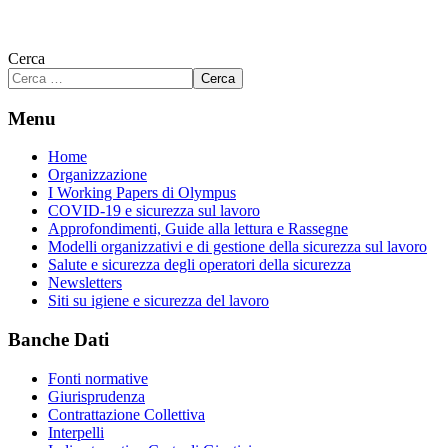
Cerca
Cerca
Menu
Home
Organizzazione
I Working Papers di Olympus
COVID-19 e sicurezza sul lavoro
Approfondimenti, Guide alla lettura e Rassegne
Modelli organizzativi e di gestione della sicurezza sul lavoro
Salute e sicurezza degli operatori della sicurezza
Newsletters
Siti su igiene e sicurezza del lavoro
Banche Dati
Fonti normative
Giurisprudenza
Contrattazione Collettiva
Interpelli