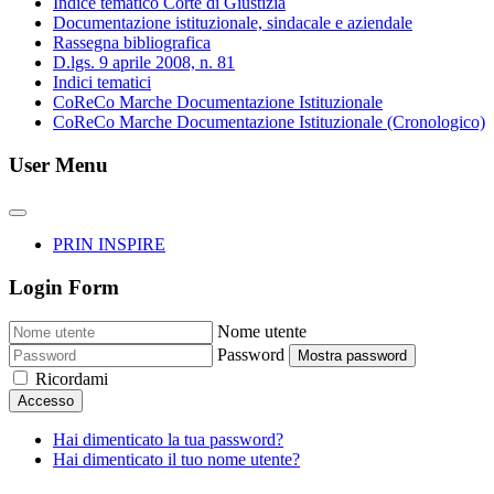
Indice tematico Corte di Giustizia
Documentazione istituzionale, sindacale e aziendale
Rassegna bibliografica
D.lgs. 9 aprile 2008, n. 81
Indici tematici
CoReCo Marche Documentazione Istituzionale
CoReCo Marche Documentazione Istituzionale (Cronologico)
User Menu
PRIN INSPIRE
Login Form
Nome utente
Password
Mostra password
Ricordami
Accesso
Hai dimenticato la tua password?
Hai dimenticato il tuo nome utente?